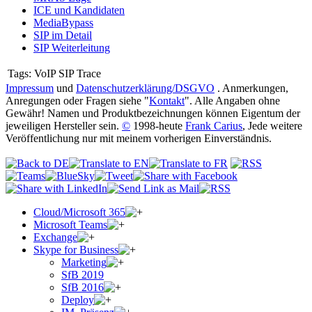
ICE und Kandidaten
MediaBypass
SIP im Detail
SIP Weiterleitung
Tags:
VoIP SIP Trace
Impressum
und
Datenschutzerklärung/DSGVO
. Anmerkungen,
Anregungen oder Fragen siehe "
Kontakt
". Alle Angaben ohne
Gewähr! Namen und Produktbezeichnungen können Eigentum der
jeweiligen Hersteller sein.
©
1998-heute
Frank Carius
, Jede weitere
Veröffentlichung nur mit meinem vorherigen Einverständnis.
Cloud/Microsoft 365
Microsoft Teams
Exchange
Skype for Business
Marketing
SfB 2019
SfB 2016
Deploy