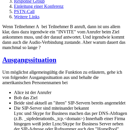
Response Group
Einleitung einer Konferenz
PSTN-Call
Weitere Links
Wenn Teilnehmer A bei Teilnehmer B anruft, dann ist uns allem
klar, dass dazu irgendwie ein "INVITE" vom Anrufer beim Ziel
ankommen muss, und der darauf antwortet. Und irgendwie kommt
dann auch die Audio-Verbindung zustande. Aber warum dauert das
manchmal so lange ?
Ausgangssituation
Um möglichst allgemeingültig die Funktion zu erläutern, gehe ich
von folgender Ausgangssituation aus und behalte die
amerikanischen Personennamen bei
Alice ist der Anrufer
Bob das Ziel
Beide sind aktuell an "ihren" SIP-Servern bereits angemeldet
Die SIP-Server sind miteinander bekannt
Lync und Skype for Business machen das per DNS-Abfragen
(z.B. _sipfederationtls._tcp.<domain>) Innerhalb einer Firma
hingegen weiß jeder Lync/Skype for Business Server neben
der SIP-Adresse oder Rufnummer auch den "HomePool"