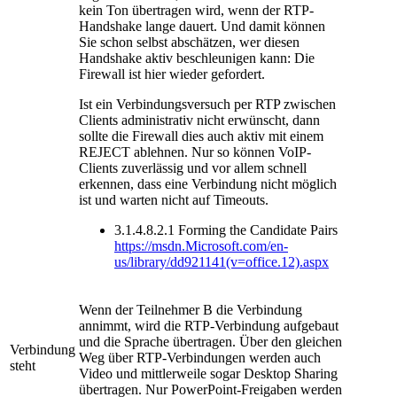
kein Ton übertragen wird, wenn der RTP-
Handshake lange dauert. Und damit können
Sie schon selbst abschätzen, wer diesen
Handshake aktiv beschleunigen kann: Die
Firewall ist hier wieder gefordert.
Ist ein Verbindungsversuch per RTP zwischen
Clients administrativ nicht erwünscht, dann
sollte die Firewall dies auch aktiv mit einem
REJECT ablehnen. Nur so können VoIP-
Clients zuverlässig und vor allem schnell
erkennen, dass eine Verbindung nicht möglich
ist und warten nicht auf Timeouts.
3.1.4.8.2.1 Forming the Candidate Pairs
https://msdn.Microsoft.com/en-
us/library/dd921141(v=office.12).aspx
Wenn der Teilnehmer B die Verbindung
annimmt, wird die RTP-Verbindung aufgebaut
und die Sprache übertragen. Über den gleichen
Verbindung
Weg über RTP-Verbindungen werden auch
steht
Video und mittlerweile sogar Desktop Sharing
übertragen. Nur PowerPoint-Freigaben werden