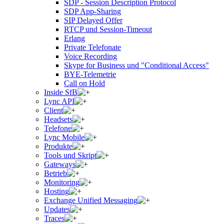
SDP - Session Description Protocol
SDP App-Sharing
SIP Delayed Offer
RTCP und Session-Timeout
Erlang
Private Telefonate
Voice Recording
Skype for Business und "Conditional Access"
BYE-Telemetrie
Call on Hold
Inside SfB
Lync API
Client
Headsets
Telefone
Lync Mobile
Produkte
Tools und Skript
Gateways
Betrieb
Monitoring
Hosting
Exchange Unified Messaging
Updates
Traces