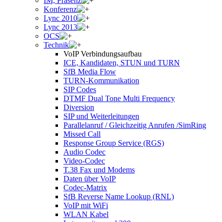
IM, Präsenz
Konferenz
Lync 2010
Lync 2013
OCS
Technik
VoIP Verbindungsaufbau
ICE, Kandidaten, STUN und TURN
SfB Media Flow
TURN-Kommunikation
SIP Codes
DTMF Dual Tone Multi Frequency
Diversion
SIP und Weiterleitungen
Parallelanruf / Gleichzeitig Anrufen /SimRing
Missed Call
Response Group Service (RGS)
Audio Codec
Video-Codec
T.38 Fax und Modems
Daten über VoIP
Codec-Matrix
SfB Reverse Name Lookup (RNL)
VoIP mit WiFi
WLAN Kabel