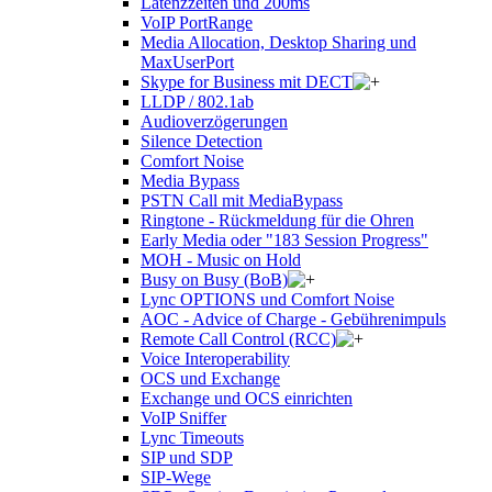
Latenzzeiten und 200ms
VoIP PortRange
Media Allocation, Desktop Sharing und
MaxUserPort
Skype for Business mit DECT
LLDP / 802.1ab
Audioverzögerungen
Silence Detection
Comfort Noise
Media Bypass
PSTN Call mit MediaBypass
Ringtone - Rückmeldung für die Ohren
Early Media oder "183 Session Progress"
MOH - Music on Hold
Busy on Busy (BoB)
Lync OPTIONS und Comfort Noise
AOC - Advice of Charge - Gebührenimpuls
Remote Call Control (RCC)
Voice Interoperability
OCS und Exchange
Exchange und OCS einrichten
VoIP Sniffer
Lync Timeouts
SIP und SDP
SIP-Wege