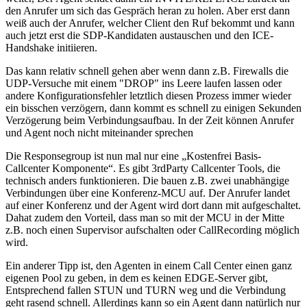
den Anrufer um sich das Gespräch heran zu holen. Aber erst dann
weiß auch der Anrufer, welcher Client den Ruf bekommt und kann
auch jetzt erst die SDP-Kandidaten austauschen und den ICE-
Handshake initiieren.
Das kann relativ schnell gehen aber wenn dann z.B. Firewalls die
UDP-Versuche mit einem "DROP" ins Leere laufen lassen oder
andere Konfigurationsfehler letztlich diesen Prozess immer wieder
ein bisschen verzögern, dann kommt es schnell zu einigen Sekunden
Verzögerung beim Verbindungsaufbau. In der Zeit können Anrufer
und Agent noch nicht miteinander sprechen
Die Responsegroup ist nun mal nur eine „Kostenfrei Basis-
Callcenter Komponente“. Es gibt 3rdParty Callcenter Tools, die
technisch anders funktionieren. Die bauen z.B. zwei unabhängige
Verbindungen über eine Konferenz-MCU auf. Der Anrufer landet
auf einer Konferenz und der Agent wird dort dann mit aufgeschaltet.
Dahat zudem den Vorteil, dass man so mit der MCU in der Mitte
z.B. noch einen Supervisor aufschalten oder CallRecording möglich
wird.
Ein anderer Tipp ist, den Agenten in einem Call Center einen ganz
eigenen Pool zu geben, in dem es keinen EDGE-Server gibt,
Entsprechend fallen STUN und TURN weg und die Verbindung
geht rasend schnell. Allerdings kann so ein Agent dann natürlich nur