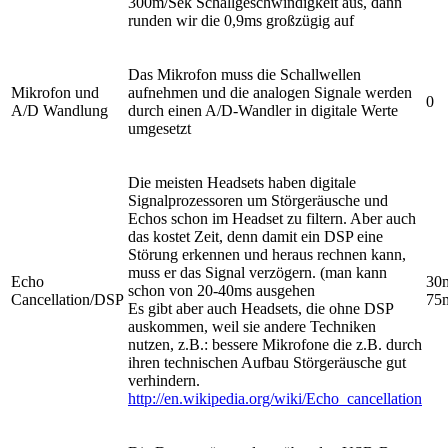
300m/Sek Schallgeschwindigkeit aus, dann
runden wir die 0,9ms großzügig auf
Das Mikrofon muss die Schallwellen
Mikrofon und
aufnehmen und die analogen Signale werden
0
A/D Wandlung
durch einen A/D-Wandler in digitale Werte
umgesetzt
Die meisten Headsets haben digitale
Signalprozessoren um Störgeräusche und
Echos schon im Headset zu filtern. Aber auch
das kostet Zeit, denn damit ein DSP eine
Störung erkennen und heraus rechnen kann,
muss er das Signal verzögern. (man kann
Echo
30
schon von 20-40ms ausgehen
Cancellation/DSP
75
Es gibt aber auch Headsets, die ohne DSP
auskommen, weil sie andere Techniken
nutzen, z.B.: bessere Mikrofone die z.B. durch
ihren technischen Aufbau Störgeräusche gut
verhindern.
http://en.wikipedia.org/wiki/Echo_cancellation