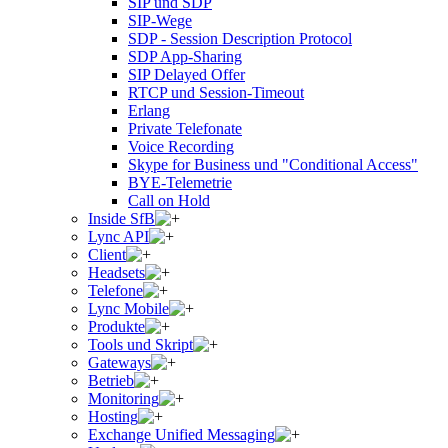
SIP und SDP
SIP-Wege
SDP - Session Description Protocol
SDP App-Sharing
SIP Delayed Offer
RTCP und Session-Timeout
Erlang
Private Telefonate
Voice Recording
Skype for Business und "Conditional Access"
BYE-Telemetrie
Call on Hold
Inside SfB
Lync API
Client
Headsets
Telefone
Lync Mobile
Produkte
Tools und Skript
Gateways
Betrieb
Monitoring
Hosting
Exchange Unified Messaging