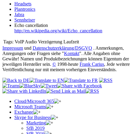
Headsets
Plantronics
Jabra
Sennheiser
Echo cancellation
http://en.wikipedia.org/wiki/Echo_cancellation
Tags:
VoIP Audio Verzögerung Laufzeit
Impressum
und
Datenschutzerklärung/DSGVO
. Anmerkungen,
Anregungen oder Fragen siehe "
Kontakt
". Alle Angaben ohne
Gewähr! Namen und Produktbezeichnungen können Eigentum der
jeweiligen Hersteller sein.
©
1998-heute
Frank Carius
, Jede weitere
Veröffentlichung nur mit meinem vorherigen Einverständnis.
Cloud/Microsoft 365
Microsoft Teams
Exchange
Skype for Business
Marketing
SfB 2019
SfB 2016