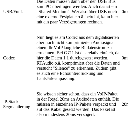
Die Daten müssen dann über den USB-Bus
zum PC übertragen werden. Auch das ist ein
USB/Funk
"Shared Medium". Wer also über USB noch
0m
eine externe Festplatte o.ä. betreibt, kann hier
mit ein paar Verzögerungen rechnen.
Nun liegt es am Codec aus dem digitalisierten
aber noch nicht komprimierten Audiosignal
einen für VoIP taugliche Bitdatenstrom zu
errechnen. Bei G711 ist das relativ einfach, da
Codec
hier die Daten 1:1 durchgesetzt werden.
0m
RTAudio o.ä. komprimiert aber die Daten und
versucht "Silence" zu erkennen. Zudem gibt
es auch eine Echounterdrückung und
Lautstärkeanpassung.
Sie wissen sicher schon, dass ein VoIP-Paket
in der Regel 20ms an Audiodaten enthält. Die
IP-Stack
müssen in einzelnen IP-Pakete verpackt und
20
Segmentierung
auf das Kabel gesetzt werden. Das Paket ist
also mindestens 20ms verzögert.