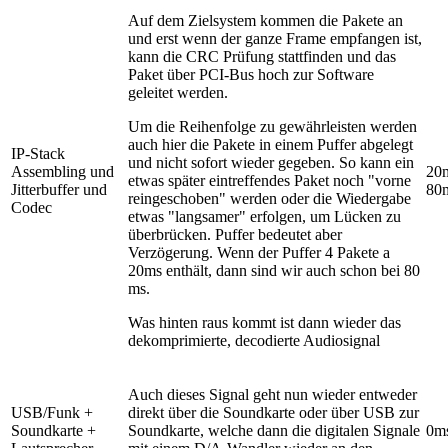
Auf dem Zielsystem kommen die Pakete an
und erst wenn der ganze Frame empfangen ist,
kann die CRC Prüfung stattfinden und das
Paket über PCI-Bus hoch zur Software
geleitet werden.
Um die Reihenfolge zu gewährleisten werden
auch hier die Pakete in einem Puffer abgelegt
IP-Stack
und nicht sofort wieder gegeben. So kann ein
Assembling und
20
etwas später eintreffendes Paket noch "vorne
Jitterbuffer und
80
reingeschoben" werden oder die Wiedergabe
Codec
etwas "langsamer" erfolgen, um Lücken zu
überbrücken. Puffer bedeutet aber
Verzögerung. Wenn der Puffer 4 Pakete a
20ms enthält, dann sind wir auch schon bei 80
ms.
Was hinten raus kommt ist dann wieder das
dekomprimierte, decodierte Audiosignal
Auch dieses Signal geht nun wieder entweder
USB/Funk +
direkt über die Soundkarte oder über USB zur
Soundkarte +
Soundkarte, welche dann die digitalen Signale
0m