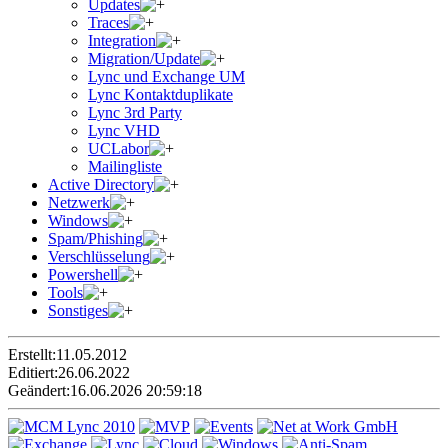
Updates
Traces
Integration
Migration/Update
Lync und Exchange UM
Lync Kontaktduplikate
Lync 3rd Party
Lync VHD
UCLabor
Mailingliste
Active Directory
Netzwerk
Windows
Spam/Phishing
Verschlüsselung
Powershell
Tools
Sonstiges
Erstellt:
11.05.2012
Editiert:
26.06.2022
Geändert:
16.06.2026 20:59:18