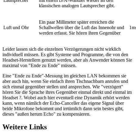
Lautsprecher
mit einem D/A-Wandler wieder an den
klassischen analogen Lautsprecher gibt.
Ein paar Millimeter später erreichen die
Luft und Ohr
Schallwellen über die Luft das Innenohr und
1m
werden erfasst. Sie hören ihren Gegenüber
Leider lassen sich die einzelnen Verzögerungen nicht wirklich
individuell müssen. Es gibt Systeme und Programme, die von den
Headset-Herstellern genutzt werden, aber als Anwender können Sie
maximal von "Ende zu Ende" müssen.
Eine "Ende zu Ende"-Messung im gleichen LAN bekommen sie
aber auch hin, wenn Sie einfach ihren Tischnachbarn anrufen und
sich einmal gegenüber stellen und ansprechen. Wie "verzögert"
hören Sie die Sprache ihres Gegenüber einmal direkt und einmal im
Headset ?. Wobei auch hier eventuell eine Dynamik erhört werden
kann, wenn nämlich der Echo-Canceller das eigene Signal über
beide Mikrofone bekommt und irrtümlich dann sein bestes gibt,
dieses "außen herum Echo" zu kompensieren.
Weitere Links