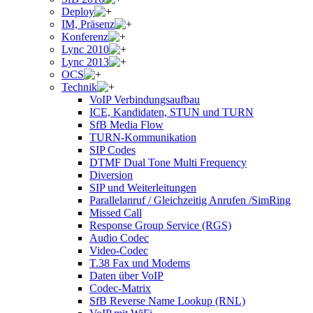
Deploy
IM, Präsenz
Konferenz
Lync 2010
Lync 2013
OCS
Technik
VoIP Verbindungsaufbau
ICE, Kandidaten, STUN und TURN
SfB Media Flow
TURN-Kommunikation
SIP Codes
DTMF Dual Tone Multi Frequency
Diversion
SIP und Weiterleitungen
Parallelanruf / Gleichzeitig Anrufen /SimRing
Missed Call
Response Group Service (RGS)
Audio Codec
Video-Codec
T.38 Fax und Modems
Daten über VoIP
Codec-Matrix
SfB Reverse Name Lookup (RNL)