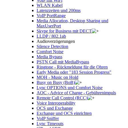
VoIP mit WiFi
WLAN Kabel
Latenzzeiten und 200ms
VoIP PortRange
Media Allocation, Desktop Sharing und
MaxUserPort
Skype for Business mit DECT
LLDP / 802.1ab
Audioverzögerungen
Silence Detection
Comfort Noise
Media Bypass
PSTN Call mit MediaBypass
Ringtone - Rückmeldung für die Ohren
Early Media oder "183 Session Progress"
MOH - Music on Hold
Busy on Busy (BoB)
Lync OPTIONS und Comfort Noise
AOC - Advice of Charge - Gebührenimpuls
Remote Call Control (RCC)
Voice Interoperability
OCS und Exchange
Exchange und OCS einrichten
VoIP Sniffer
Lync Timeouts