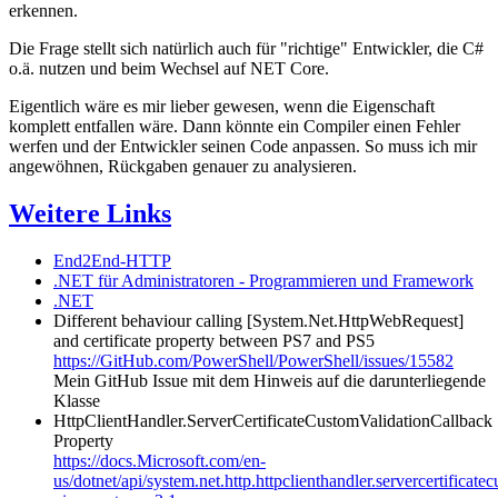
erkennen.
Die Frage stellt sich natürlich auch für "richtige" Entwickler, die C#
o.ä. nutzen und beim Wechsel auf NET Core.
Eigentlich wäre es mir lieber gewesen, wenn die Eigenschaft
komplett entfallen wäre. Dann könnte ein Compiler einen Fehler
werfen und der Entwickler seinen Code anpassen. So muss ich mir
angewöhnen, Rückgaben genauer zu analysieren.
Weitere Links
End2End-HTTP
.NET für Administratoren - Programmieren und Framework
.NET
Different behaviour calling [System.Net.HttpWebRequest]
and certificate property between PS7 and PS5
https://GitHub.com/PowerShell/PowerShell/issues/15582
Mein GitHub Issue mit dem Hinweis auf die darunterliegende
Klasse
HttpClientHandler.ServerCertificateCustomValidationCallback
Property
https://docs.Microsoft.com/en-
us/dotnet/api/system.net.http.httpclienthandler.servercertificat