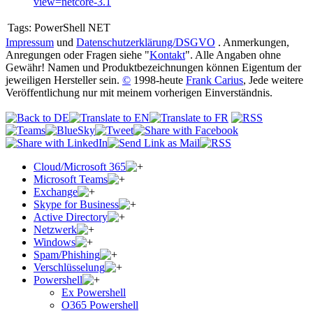
view=netcore-3.1
Tags:
PowerShell NET
Impressum
und
Datenschutzerklärung/DSGVO
. Anmerkungen,
Anregungen oder Fragen siehe "
Kontakt
". Alle Angaben ohne
Gewähr! Namen und Produktbezeichnungen können Eigentum der
jeweiligen Hersteller sein.
©
1998-heute
Frank Carius
, Jede weitere
Veröffentlichung nur mit meinem vorherigen Einverständnis.
Cloud/Microsoft 365
Microsoft Teams
Exchange
Skype for Business
Active Directory
Netzwerk
Windows
Spam/Phishing
Verschlüsselung
Powershell
Ex Powershell
O365 Powershell