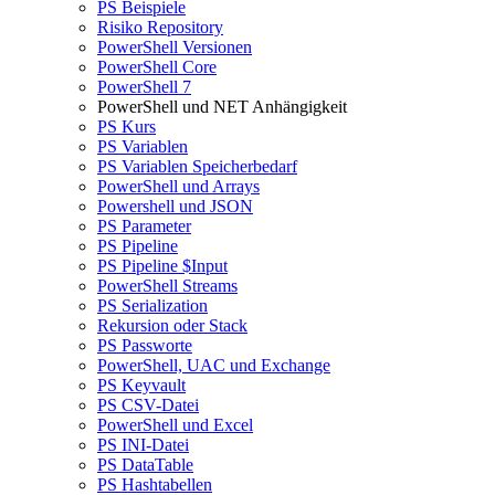
PS Beispiele
Risiko Repository
PowerShell Versionen
PowerShell Core
PowerShell 7
PowerShell und NET Anhängigkeit
PS Kurs
PS Variablen
PS Variablen Speicherbedarf
PowerShell und Arrays
Powershell und JSON
PS Parameter
PS Pipeline
PS Pipeline $Input
PowerShell Streams
PS Serialization
Rekursion oder Stack
PS Passworte
PowerShell, UAC und Exchange
PS Keyvault
PS CSV-Datei
PowerShell und Excel
PS INI-Datei
PS DataTable
PS Hashtabellen