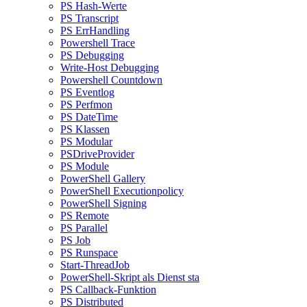
PS Hash-Werte
PS Transcript
PS ErrHandling
Powershell Trace
PS Debugging
Write-Host Debugging
Powershell Countdown
PS Eventlog
PS Perfmon
PS DateTime
PS Klassen
PS Modular
PSDriveProvider
PS Module
PowerShell Gallery
PowerShell Executionpolicy
PowerShell Signing
PS Remote
PS Parallel
PS Job
PS Runspace
Start-ThreadJob
PowerShell-Skript als Dienst sta
PS Callback-Funktion
PS Distributed