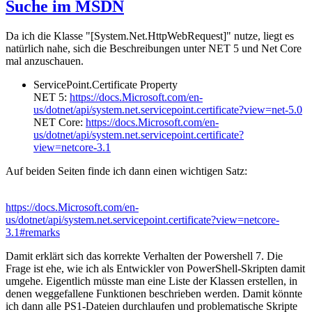
Suche im MSDN
Da ich die Klasse "[System.Net.HttpWebRequest]" nutze, liegt es
natürlich nahe, sich die Beschreibungen unter NET 5 und Net Core
mal anzuschauen.
ServicePoint.Certificate Property
NET 5:
https://docs.Microsoft.com/en-
us/dotnet/api/system.net.servicepoint.certificate?view=net-5.0
NET Core:
https://docs.Microsoft.com/en-
us/dotnet/api/system.net.servicepoint.certificate?
view=netcore-3.1
Auf beiden Seiten finde ich dann einen wichtigen Satz:
https://docs.Microsoft.com/en-
us/dotnet/api/system.net.servicepoint.certificate?view=netcore-
3.1#remarks
Damit erklärt sich das korrekte Verhalten der Powershell 7. Die
Frage ist ehe, wie ich als Entwickler von PowerShell-Skripten damit
umgehe. Eigentlich müsste man eine Liste der Klassen erstellen, in
denen weggefallene Funktionen beschrieben werden. Damit könnte
ich dann alle PS1-Dateien durchlaufen und problematische Skripte