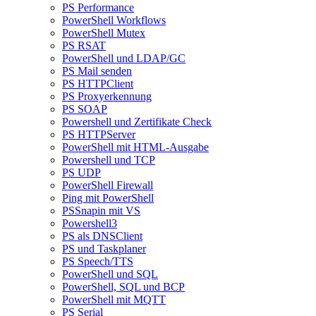
PS Performance
PowerShell Workflows
PowerShell Mutex
PS RSAT
PowerShell und LDAP/GC
PS Mail senden
PS HTTPClient
PS Proxyerkennung
PS SOAP
Powershell und Zertifikate Check
PS HTTPServer
PowerShell mit HTML-Ausgabe
Powershell und TCP
PS UDP
PowerShell Firewall
Ping mit PowerShell
PSSnapin mit VS
Powershell3
PS als DNSClient
PS und Taskplaner
PS Speech/TTS
PowerShell und SQL
PowerShell, SQL und BCP
PowerShell mit MQTT
PS Serial