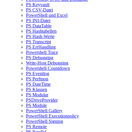
PS Keyvault
PS CSV-Datei
PowerShell und Excel
PS INI-Datei
PS DataTable
PS Hashtabellen
PS Hash-Werte
PS Transcript
PS ErrHandling
Powershell Trace
PS Debugging
Write-Host Debugging
Powershell Countdown
PS Eventlog
PS Perfmon
PS DateTime
PS Klassen
PS Modular
PSDriveProvider
PS Module
PowerShell Gallery
PowerShell Executionpolicy
PowerShell Signing
PS Remote
PS Parallel