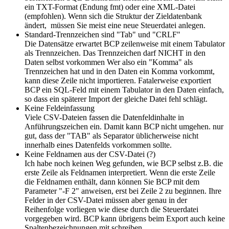
ein TXT-Format (Endung fmt) oder eine XML-Datei
(empfohlen). Wenn sich die Struktur der Zieldatenbank
ändert, müssen Sie meist eine neue Steuerdatei anlegen.
Standard-Trennzeichen sind "Tab" und "CRLF"
Die Datensätze erwartet BCP zeilenweise mit einem Tabulator
als Trennzeichen. Das Trennzeichen darf NICHT in den
Daten selbst vorkommen Wer also ein "Komma" als
Trennzeichen hat und in den Daten ein Komma vorkommt,
kann diese Zeile nicht importieren. Fatalerweise exportiert
BCP ein SQL-Feld mit einem Tabulator in den Daten einfach,
so dass ein späterer Import der gleiche Datei fehl schlägt.
Keine Feldeinfassung
Viele CSV-Dateien fassen die Datenfeldinhalte in
Anführungszeichen ein. Damit kann BCP nicht umgehen. nur
gut, dass der "TAB" als Separator üblicherweise nicht
innerhalb eines Datenfelds vorkommen sollte.
Keine Feldnamen aus der CSV-Datei (?)
Ich habe noch keinen Weg gefunden, wie BCP selbst z.B. die
erste Zeile als Feldnamen interpretiert. Wenn die erste Zeile
die Feldnamen enthält, dann können Sie BCP mit dem
Parameter "-F 2" anweisen, erst bei Zeile 2 zu beginnen. Ihre
Felder in der CSV-Datei müssen aber genau in der
Reihenfolge vorliegen wie diese durch die Steuerdatei
vorgegeben wird. BCP kann übrigens beim Export auch keine
Spaltenbezeichnungen mit schreiben.