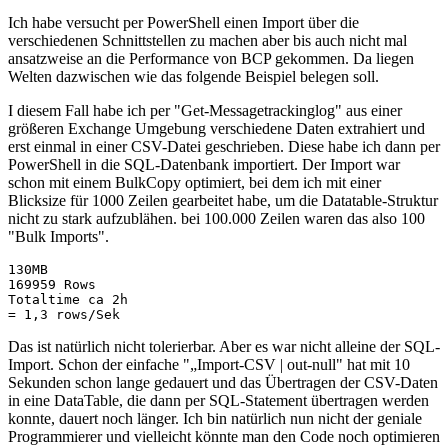
Ich habe versucht per PowerShell einen Import über die
verschiedenen Schnittstellen zu machen aber bis auch nicht mal
ansatzweise an die Performance von BCP gekommen. Da liegen
Welten dazwischen wie das folgende Beispiel belegen soll.
I diesem Fall habe ich per "Get-Messagetrackinglog" aus einer
größeren Exchange Umgebung verschiedene Daten extrahiert und
erst einmal in einer CSV-Datei geschrieben. Diese habe ich dann per
PowerShell in die SQL-Datenbank importiert. Der Import war
schon mit einem BulkCopy optimiert, bei dem ich mit einer
Blicksize für 1000 Zeilen gearbeitet habe, um die Datatable-Struktur
nicht zu stark aufzublähen. bei 100.000 Zeilen waren das also 100
"Bulk Imports".
130MB

169959 Rows

Totaltime ca 2h

= 1,3 rows/Sek
Das ist natürlich nicht tolerierbar. Aber es war nicht alleine der SQL-
Import. Schon der einfache "„Import-CSV | out-null" hat mit 10
Sekunden schon lange gedauert und das Übertragen der CSV-Daten
in eine DataTable, die dann per SQL-Statement übertragen werden
konnte, dauert noch länger. Ich bin natürlich nun nicht der geniale
Programmierer und vielleicht könnte man den Code noch optimieren