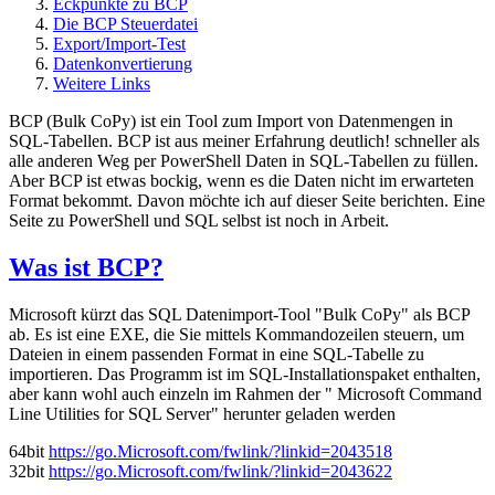
Eckpunkte zu BCP
Die BCP Steuerdatei
Export/Import-Test
Datenkonvertierung
Weitere Links
BCP (Bulk CoPy) ist ein Tool zum Import von Datenmengen in
SQL-Tabellen. BCP ist aus meiner Erfahrung deutlich! schneller als
alle anderen Weg per PowerShell Daten in SQL-Tabellen zu füllen.
Aber BCP ist etwas bockig, wenn es die Daten nicht im erwarteten
Format bekommt. Davon möchte ich auf dieser Seite berichten. Eine
Seite zu PowerShell und SQL selbst ist noch in Arbeit.
Was ist BCP?
Microsoft kürzt das SQL Datenimport-Tool "Bulk CoPy" als BCP
ab. Es ist eine EXE, die Sie mittels Kommandozeilen steuern, um
Dateien in einem passenden Format in eine SQL-Tabelle zu
importieren. Das Programm ist im SQL-Installationspaket enthalten,
aber kann wohl auch einzeln im Rahmen der " Microsoft Command
Line Utilities for SQL Server" herunter geladen werden
64bit
https://go.Microsoft.com/fwlink/?linkid=2043518
32bit
https://go.Microsoft.com/fwlink/?linkid=2043622