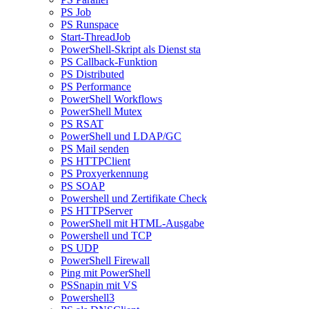
PS Job
PS Runspace
Start-ThreadJob
PowerShell-Skript als Dienst sta
PS Callback-Funktion
PS Distributed
PS Performance
PowerShell Workflows
PowerShell Mutex
PS RSAT
PowerShell und LDAP/GC
PS Mail senden
PS HTTPClient
PS Proxyerkennung
PS SOAP
Powershell und Zertifikate Check
PS HTTPServer
PowerShell mit HTML-Ausgabe
Powershell und TCP
PS UDP
PowerShell Firewall
Ping mit PowerShell
PSSnapin mit VS
Powershell3