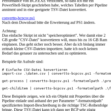
Performance von BCP.EXE verzichten, so dass ich mir ein
PowerShell-Skript geschrieben habe, welches Tabellen per Pipeline
annimmt und in eine geeignete TSV-Datei konvertiert.
convertto-bcpcsv.ps1
Nach dem Download bitte die Erweiterung auf PS1 ändern.
Achtung:
Das einfache Skript ist nicht "speicheroptimiert". Wer damit eine 2
GB große "CSV-Datei" konvertieren will, muss bis zu 16 GB Ram
einplanen. Das geht sicher noch besser. Aber da ich bislang immer
zeitnah kleine CSV-Dateien importiere, hatte ich noch keinen
Bedarf das genauer zu untersuchen und zu optimieren.
Beispiele für Aufrufe sind:
# Einfache CSV-Datei konvertieren

import-csv .\daten.csv | convertto-bcpcsv.ps1 -formatxm
get-process | convertto-bcpcsv.ps1 -formatxmlpath .\pro
get-childitem | convertto-bcpcsv.ps1 -formatxmlpath .\f
Diese Beispiele zeigen, wie ich ein Objekt mit Properties über die
Pipeline einlade und anhand der per Parameter "-formatxmlpath"
spezifizierten Import-Beschreibung in die richtige TSC-Reihenfolge
bringe. Diese TSV-Datei kann ich dann per BCP sehr zügig