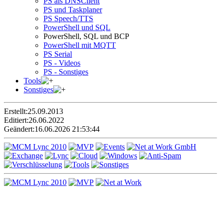
PS als DNSClient
PS und Taskplaner
PS Speech/TTS
PowerShell und SQL
PowerShell, SQL und BCP
PowerShell mit MQTT
PS Serial
PS - Videos
PS - Sonstiges
Tools
Sonstiges
Erstellt:
25.09.2013
Editiert:
26.06.2022
Geändert:
16.06.2026 21:53:44