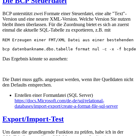
Die BCP Steuerdatei
BCP unterstützt zwei Formate einer Steuerdatei, eine alte "Text"-
Version und eine neuere XML-Version. Welche Version Sie nutzen
bleibt ihnen überlassen. Für die Zuordnung bietet es sich an zuerst
einmal die aktuelle SQL-Tabelle zu exportieren, z.B. mit
REM Erzeugen einer FMT/XML Datei aus einer bestehenden 
bcp datenbankname.dbo.tabelle format nul -c -x -f bcpd
Das Ergebnis könnte so aussehen:
Die Datei muss ggfls. angepasst werden, wenn ihre Quelldaten nicht
den Defaults entsprechen.
Erstellen einer Formatdatei (SQL Server)
https://docs.Microsoft.com/de-de/sql/relational-
databases/import-export/create-a-format-file-sql-server
Export/Import-Test
Um dann die grundlegende Funktion zu prüfen, habe ich in der