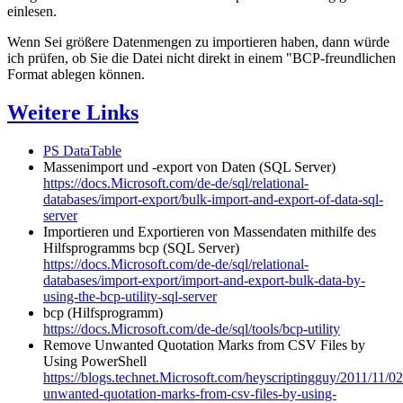
einlesen.
Wenn Sei größere Datenmengen zu importieren haben, dann würde
ich prüfen, ob Sie die Datei nicht direkt in einem "BCP-freundlichen
Format ablegen können.
Weitere Links
PS DataTable
Massenimport und -export von Daten (SQL Server)
https://docs.Microsoft.com/de-de/sql/relational-
databases/import-export/bulk-import-and-export-of-data-sql-
server
Importieren und Exportieren von Massendaten mithilfe des
Hilfsprogramms bcp (SQL Server)
https://docs.Microsoft.com/de-de/sql/relational-
databases/import-export/import-and-export-bulk-data-by-
using-the-bcp-utility-sql-server
bcp (Hilfsprogramm)
https://docs.Microsoft.com/de-de/sql/tools/bcp-utility
Remove Unwanted Quotation Marks from CSV Files by
Using PowerShell
https://blogs.technet.Microsoft.com/heyscriptingguy/2011/11/0
unwanted-quotation-marks-from-csv-files-by-using-