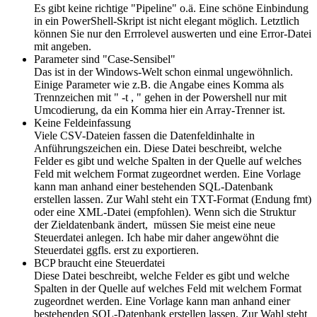
Es gibt keine richtige "Pipeline" o.ä. Eine schöne Einbindung
in ein PowerShell-Skript ist nicht elegant möglich. Letztlich
können Sie nur den Errrolevel auswerten und eine Error-Datei
mit angeben.
Parameter sind "Case-Sensibel"
Das ist in der Windows-Welt schon einmal ungewöhnlich.
Einige Parameter wie z.B. die Angabe eines Komma als
Trennzeichen mit " -t , " gehen in der Powershell nur mit
Umcodierung, da ein Komma hier ein Array-Trenner ist.
Keine Feldeinfassung
Viele CSV-Dateien fassen die Datenfeldinhalte in
Anführungszeichen ein. Diese Datei beschreibt, welche
Felder es gibt und welche Spalten in der Quelle auf welches
Feld mit welchem Format zugeordnet werden. Eine Vorlage
kann man anhand einer bestehenden SQL-Datenbank
erstellen lassen. Zur Wahl steht ein TXT-Format (Endung fmt)
oder eine XML-Datei (empfohlen). Wenn sich die Struktur
der Zieldatenbank ändert, müssen Sie meist eine neue
Steuerdatei anlegen. Ich habe mir daher angewöhnt die
Steuerdatei ggfls. erst zu exportieren.
BCP braucht eine Steuerdatei
Diese Datei beschreibt, welche Felder es gibt und welche
Spalten in der Quelle auf welches Feld mit welchem Format
zugeordnet werden. Eine Vorlage kann man anhand einer
bestehenden SQL-Datenbank erstellen lassen. Zur Wahl steht