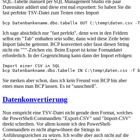
SQL-Tabelle manuell per SQL Management Studio ein paar
Datensätze addiert und diese erst mal exportiert: So haben Sie die
fast perfekte TSV-Datei zum Testen eines Import
bcp Datenbankename.dbo.tabelle OUT C:\temp\daten.csv -T
Ich sage absichtlich nur "fast perfekt", denn wen in den Feldern
selbst ein "Tab" enthalten sein sollte, dann wird diese Zeile beim
Import falsche getrennt. BCP konvertiert oder fasst diesen String
nicht ein """-Zeichen ein. Beim Export ist keine Formatdatei
erforderlich. In der Gegenrichtung kann dann der Import erfolgen:
Import einer CSV in SQL

bcp Datenbankname.dbo.tabelle IN C:\temp\daten.csv -f b
Sie merken aber schon, dass ich kein Freund von BCP bin aber
eines muss man BCP lassen. Es ist "sauschnell".
Datenkonvertierung
Nun entspricht eine TSV-Datei nicht gerade dem Format, welches
die PowerShell-Commandlets "Export-CSV" und "Import-CSV"
direkt schreiben. Vor allem konnte ich den PowerShell-
Commandlets es nicht abgewöhnen die Strings in
Anführungszeichen zu setzen. Ich wollte aber auch nicht auf die