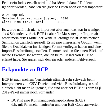
Felder ein Index erstellt wird und basi8erend darauf Dubletten
ignoriert werden, habe ich die gleiche Daten noch einmal importiert:
0 ws copied.

NeNetwork packet size (bytes): 4096

Clock Time (ms.) Total     : 3890
Es wurde natürlich nichts importiert aber auch das war in weniger
als 4 Sekunden vorbei. BCP ist aber für Massenexport/Import ab
sofort mein erstes Mittel der Wahl. Allerdings ist BCP aus meiner
Sicht schon ziemlich speziell. Es ist eine interessante Option, wenn
Sie die Quelldateien im richtigen Format vorliegen haben und eine
Import-Beschreibung erstellen. Dennoch sollten Sie einen Blick auf
meine Erkenntnisse werfen, die ich beim Einsatz von BCP so
erlangt habe. Sie sparen sich den ein oder anderen Fehlversuch.
Eckpunkte zu BCP
BCP ist nach meinem Verständnis nämlich sehr schwach beim
Interpretieren von CSV-Dateien und viele Einschränkungen sind
einfach nicht mehr Zeitgemäß, Sie sind aber bei BCP aus dem SQL
2012-Paket immer noch vorhanden:
BCP ist eine Kommandozeilenapplikation (EXE)
d.h. mit Parametern aufrufen und den Exit-Code auswerten.