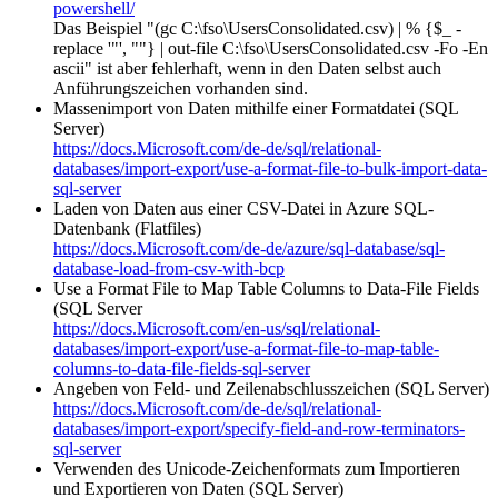
powershell/
Das Beispiel "(gc C:\fso\UsersConsolidated.csv) | % {$_ -
replace '"', ""} | out-file C:\fso\UsersConsolidated.csv -Fo -En
ascii" ist aber fehlerhaft, wenn in den Daten selbst auch
Anführungszeichen vorhanden sind.
Massenimport von Daten mithilfe einer Formatdatei (SQL
Server)
https://docs.Microsoft.com/de-de/sql/relational-
databases/import-export/use-a-format-file-to-bulk-import-data-
sql-server
Laden von Daten aus einer CSV-Datei in Azure SQL-
Datenbank (Flatfiles)
https://docs.Microsoft.com/de-de/azure/sql-database/sql-
database-load-from-csv-with-bcp
Use a Format File to Map Table Columns to Data-File Fields
(SQL Server
https://docs.Microsoft.com/en-us/sql/relational-
databases/import-export/use-a-format-file-to-map-table-
columns-to-data-file-fields-sql-server
Angeben von Feld- und Zeilenabschlusszeichen (SQL Server)
https://docs.Microsoft.com/de-de/sql/relational-
databases/import-export/specify-field-and-row-terminators-
sql-server
Verwenden des Unicode-Zeichenformats zum Importieren
und Exportieren von Daten (SQL Server)