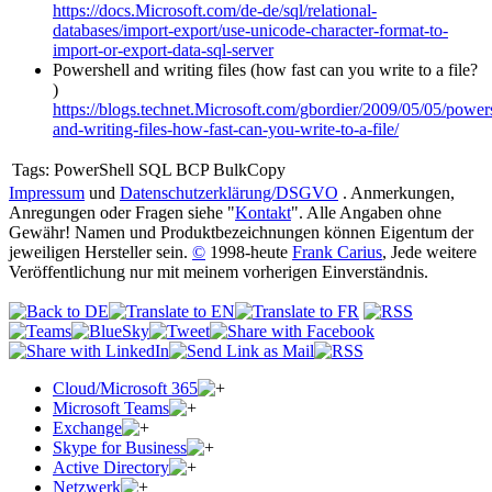
https://docs.Microsoft.com/de-de/sql/relational-
databases/import-export/use-unicode-character-format-to-
import-or-export-data-sql-server
Powershell and writing files (how fast can you write to a file?
)
https://blogs.technet.Microsoft.com/gbordier/2009/05/05/powers
and-writing-files-how-fast-can-you-write-to-a-file/
Tags:
PowerShell SQL BCP BulkCopy
Impressum
und
Datenschutzerklärung/DSGVO
. Anmerkungen,
Anregungen oder Fragen siehe "
Kontakt
". Alle Angaben ohne
Gewähr! Namen und Produktbezeichnungen können Eigentum der
jeweiligen Hersteller sein.
©
1998-heute
Frank Carius
, Jede weitere
Veröffentlichung nur mit meinem vorherigen Einverständnis.
Cloud/Microsoft 365
Microsoft Teams
Exchange
Skype for Business
Active Directory
Netzwerk