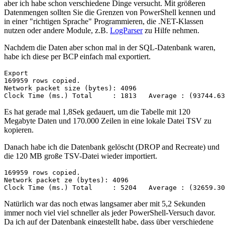
aber ich habe schon verschiedene Dinge versucht. Mit größeren
Datenmengen sollten Sie die Grenzen von PowerShell kennen und
in einer "richtigen Sprache" Programmieren, die .NET-Klassen
nutzen oder andere Module, z.B.
LogParser
zu Hilfe nehmen.
Nachdem die Daten aber schon mal in der SQL-Datenbank waren,
habe ich diese per BCP einfach mal exportiert.
Export

169959 rows copied.

Network packet size (bytes): 4096

Clock Time (ms.) Total     : 1813   Average : (93744.63
Es hat gerade mal 1,8Sek gedauert, um die Tabelle mit 120
Megabyte Daten und 170.000 Zeilen in eine lokale Datei TSV zu
kopieren.
Danach habe ich die Datenbank gelöscht (DROP and Recreate) und
die 120 MB große TSV-Datei wieder importiert.
169959 rows copied.

Network packet ze (bytes): 4096

Clock Time (ms.) Total     : 5204   Average : (32659.30
Natürlich war das noch etwas langsamer aber mit 5,2 Sekunden
immer noch viel viel schneller als jeder PowerShell-Versuch davor.
Da ich auf der Datenbank eingestellt habe, dass über verschiedene