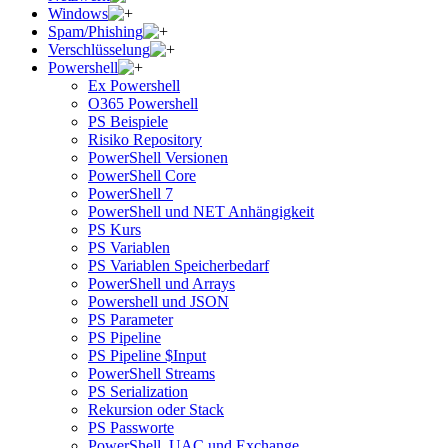
Windows
Spam/Phishing
Verschlüsselung
Powershell
Ex Powershell
O365 Powershell
PS Beispiele
Risiko Repository
PowerShell Versionen
PowerShell Core
PowerShell 7
PowerShell und NET Anhängigkeit
PS Kurs
PS Variablen
PS Variablen Speicherbedarf
PowerShell und Arrays
Powershell und JSON
PS Parameter
PS Pipeline
PS Pipeline $Input
PowerShell Streams
PS Serialization
Rekursion oder Stack
PS Passworte
PowerShell, UAC und Exchange