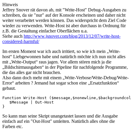
Hinweis
Jeffrey Snover rät davon ab, mit "Write-Host" Debug-Ausgaben zu
schreiben, da sie "nur" auf der Konsole erscheinen und daher nicht
weiter verarbeitet werden können. Das widerspricht dem Ziel Code
wieder zu verwenden. Write-Host ist aber durchaus in Ordnung für
z.B. die Gestaltung einfacher Oberflächen u.a.
Siehe auch
http://www.jsnover.com/blog/2013/12/07/write-host-
considered-harmful/
Im ersten Moment war ich auch irritiert, so wie ich mein „Write-
host“ Liebgewonnen habe und natürlich möchte ich nun nicht alles
mit „Write-Output“ raus jagen. Vor allem stören mich ja die
„Bildschirmausgaben“ in der Pipeline für nachfolgende Programme,
die das alles gar nicht brauchen.
Also dann doch mehr mit einem „Write-Verbose/Write-Debug/Write-
Error“ arbeiten ? Jemand hat sogar schon eine „Ersatzfunktion“
gebaut.
Function Write-Host ($message,$nonewline,$backgroundcol
   $Message | Out-Host

}
So kann man seine Skript unangetastet lassen und die Ausgabe
einfach auf ein "Out-Host" umleiten. Natürlich alles ohne die
Farben etc.