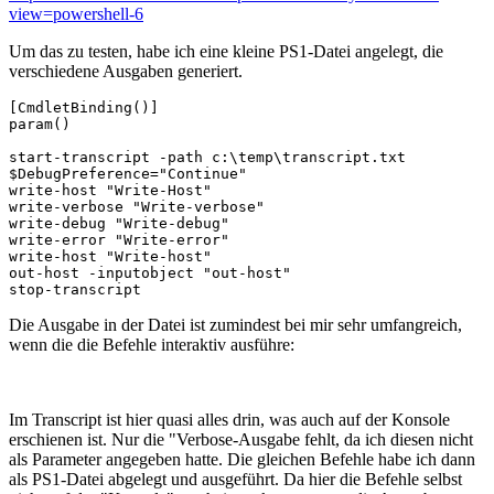
view=powershell-6
Um das zu testen, habe ich eine kleine PS1-Datei angelegt, die
verschiedene Ausgaben generiert.
[CmdletBinding()]

param()

start-transcript -path c:\temp\transcript.txt

$DebugPreference="Continue" 

write-host "Write-Host" 

write-verbose "Write-verbose" 

write-debug "Write-debug" 

write-error "Write-error" 

write-host "Write-host" 

out-host -inputobject "out-host"

stop-transcript
Die Ausgabe in der Datei ist zumindest bei mir sehr umfangreich,
wenn die die Befehle interaktiv ausführe:
Im Transcript ist hier quasi alles drin, was auch auf der Konsole
erschienen ist. Nur die "Verbose-Ausgabe fehlt, da ich diesen nicht
als Parameter angegeben hatte. Die gleichen Befehle habe ich dann
als PS1-Datei abgelegt und ausgeführt. Da hier die Befehle selbst