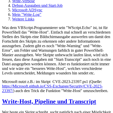
Write-Verbose
Debug-Ausgaben und Start-Job
Microsoft ADSync
Mein "Write-Log"
Weitere Links
Was dem VBScript-Programmierer sein "WScript.Echo" ist, ist für
PowerShell das "Write-Host". Einfach mal schnell an verschiedenen
Stellen des Skripts eine Bildschirmausgabe auswerfen um damit den
Fortschritt des Skripts zu erkennen oder andere Informationen
auszugeben. Zudem gibt es noch "Write-Warning" und "Write-
Error", um Fehler und Warnungen farblich in guter PowerShell-
Manier auszugeben. Wer Skripte unbewacht laufen lässt, wird sich
freuen, dass diese Ausgaben mit "Start-Transcript" auch noch in eine
Datei ausgegeben werden können. Aber es funktioniert nicht immer
und wie wäre ein "besseres Write-Host", welches verschiedene
Levels unterscheidet, Meldungen woanders hin sendet etc.
Microsoft nutzt z.B.: im Skript CVE-2023-23397.ps1 (Quelle:
https://Microsoft.github.io/CSS-Exchange/Security/CVE-2023-
23397/
) auch den Trick die Funktion "Write-Host" umzuschreiben.
Write-Host, Pipeline und Transcript
Wer heute ein Skript schreibt, sucht natürlich nach einer Möglichkeit