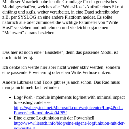
Mit dieser Vorarbeit habe ich die Grundlage für ein generisches
Modul geschaffen, welches alle "Write-Host"-Aufrufe eines Skript
einfängt und ggfls. weiter verarbeitet, in eine Datei schreibt oder
z.B. per SYSLOG an eine andere Plattform meldet. Es sollte
natürlich alle oder zumindest die wichtige Parameter von "Write-
Host" verstehen und mitnehmen und vielleicht sogar einen
"Mehrwert" daraus beziehen.
Das hier ist noch eine "Baustelle", denn das passende Modul ist
noch nicht fertig.
Ich denke ich werde hier aber nicht weiter aktiv werden, sondern
eine passende Erweiterung oder eben Write-Verbose nutzen.
Andere Libraries und Tools gibt es ja auch schon. Das Rad muss
man ja nicht mehrfach erfinden
Log4Posh - module implements log4net with minimal impact
to existing codebase
https://gallery.technet.Microsoft.com/scriptcenter/Log4Posh-
Powershell-module-4a04f85f
Eine eigene Logfunktion mit der Powershell
http://www.liersch.info/blog/eine-eigene-logfunktion-mit-der-
powershell/