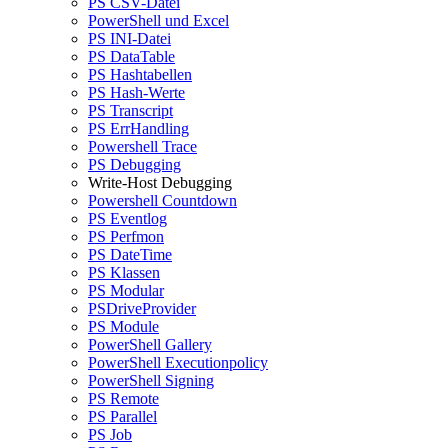
PS CSV-Datei
PowerShell und Excel
PS INI-Datei
PS DataTable
PS Hashtabellen
PS Hash-Werte
PS Transcript
PS ErrHandling
Powershell Trace
PS Debugging
Write-Host Debugging
Powershell Countdown
PS Eventlog
PS Perfmon
PS DateTime
PS Klassen
PS Modular
PSDriveProvider
PS Module
PowerShell Gallery
PowerShell Executionpolicy
PowerShell Signing
PS Remote
PS Parallel
PS Job