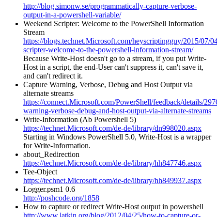
http://blog.simonw.se/programmatically-capture-verbose-
output-in-a-powershell-variable/
Weekend Scripter: Welcome to the PowerShell Information
Stream
https://blogs.technet.Microsoft.com/heyscriptingguy/2015/07/
scripter-welcome-to-the-powershell-information-stream/
Because Write-Host doesn't go to a stream, if you put Write-
Host in a script, the end-User can't suppress it, can't save it,
and can't redirect it.
Capture Warning, Verbose, Debug and Host Output via
alternate streams
https://connect.Microsoft.com/PowerShell/feedback/details/297
warning-verbose-debug-and-host-output-via-alternate-streams
Write-Information (Ab Powershell 5)
https://technet.Microsoft.com/de-de/library/dn998020.aspx
Starting in Windows PowerShell 5.0, Write-Host is a wrapper
for Write-Information.
about_Redirection
https://technet.Microsoft.com/de-de/library/hh847746.aspx
Tee-Object
https://technet.Microsoft.com/de-de/library/hh849937.aspx
Logger.psm1 0.6
http://poshcode.org/1858
How to capture or redirect Write-Host output in powershell
http://www.latkin.org/blog/2012/04/25/how-to-capture-or-