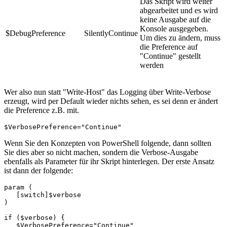
Das Skript wird weiter
abgearbeitet und es wird
keine Ausgabe auf die
Konsole ausgegeben.
$DebugPreference
SilentlyContinue
Um dies zu ändern, muss
die Preference auf
"Continue" gestellt
werden
Wer also nun statt "Write-Host" das Logging über Write-Verbose
erzeugt, wird per Default wieder nichts sehen, es sei denn er ändert
die Preference z.B. mit.
$VerbosePreference="Continue"
Wenn Sie den Konzepten von PowerShell folgende, dann sollten
Sie dies aber so nicht machen, sondern die Verbose-Ausgabe
ebenfalls als Parameter für ihr Skript hinterlegen. Der erste Ansatz
ist dann der folgende:
param (

   [switch]$verbose

)

if ($verbose) {

   $VerbosePreference="Continue"
