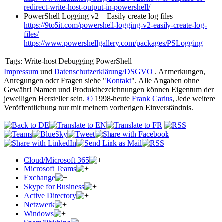
redirect-write-host-output-in-powershell/
PowerShell Logging v2 – Easily create log files
https://9to5it.com/powershell-logging-v2-easily-create-log-
files/
https://www.powershellgallery.com/packages/PSLogging
Tags:
Write-host Debugging PowerShell
Impressum
und
Datenschutzerklärung/DSGVO
. Anmerkungen,
Anregungen oder Fragen siehe "
Kontakt
". Alle Angaben ohne
Gewähr! Namen und Produktbezeichnungen können Eigentum der
jeweiligen Hersteller sein.
©
1998-heute
Frank Carius
, Jede weitere
Veröffentlichung nur mit meinem vorherigen Einverständnis.
Cloud/Microsoft 365
Microsoft Teams
Exchange
Skype for Business
Active Directory
Netzwerk
Windows