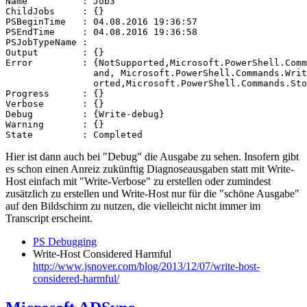
Name          : Job3

ChildJobs     : {}

PSBeginTime   : 04.08.2016 19:36:57

PSEndTime     : 04.08.2016 19:36:58

PSJobTypeName :

Output        : {}

Error         : {NotSupported,Microsoft.PowerShell.Comm
                and, Microsoft.PowerShell.Commands.Writ
                orted,Microsoft.PowerShell.Commands.Sto
Progress      : {}

Verbose       : {}

Debug         : {Write-debug}

Warning       : {}

State         : Completed
Hier ist dann auch bei "Debug" die Ausgabe zu sehen. Insofern gibt
es schon einen Anreiz zukünftig Diagnoseausgaben statt mit Write-
Host einfach mit "Write-Verbose" zu erstellen oder zumindest
zusätzlich zu erstellen und Write-Host nur für die "schöne Ausgabe"
auf den Bildschirm zu nutzen, die vielleicht nicht immer im
Transcript erscheint.
PS Debugging
Write-Host Considered Harmful
http://www.jsnover.com/blog/2013/12/07/write-host-
considered-harmful/