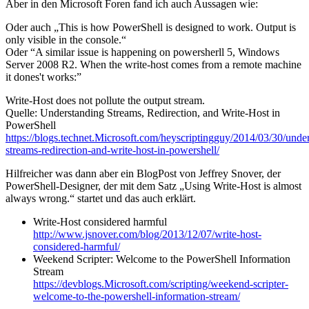
Aber in den Microsoft Foren fand ich auch Aussagen wie:
Oder auch „This is how PowerShell is designed to work. Output is
only visible in the console.“
Oder “A similar issue is happening on powersherll 5, Windows
Server 2008 R2. When the write-host comes from a remote machine
it dones't works:”
Write-Host does not pollute the output stream.
Quelle: Understanding Streams, Redirection, and Write-Host in
PowerShell
https://blogs.technet.Microsoft.com/heyscriptingguy/2014/03/30/unde
streams-redirection-and-write-host-in-powershell/
Hilfreicher was dann aber ein BlogPost von Jeffrey Snover, der
PowerShell-Designer, der mit dem Satz „Using Write-Host is almost
always wrong.“ startet und das auch erklärt.
Write-Host considered harmful
http://www.jsnover.com/blog/2013/12/07/write-host-
considered-harmful/
Weekend Scripter: Welcome to the PowerShell Information
Stream
https://devblogs.Microsoft.com/scripting/weekend-scripter-
welcome-to-the-powershell-information-stream/