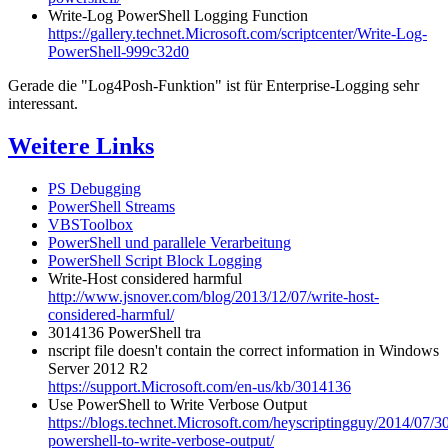
Write-Log PowerShell Logging Function
https://gallery.technet.Microsoft.com/scriptcenter/Write-Log-
PowerShell-999c32d0
Gerade die "Log4Posh-Funktion" ist für Enterprise-Logging sehr
interessant.
Weitere Links
PS Debugging
PowerShell Streams
VBSToolbox
PowerShell und parallele Verarbeitung
PowerShell Script Block Logging
Write-Host considered harmful
http://www.jsnover.com/blog/2013/12/07/write-host-
considered-harmful/
3014136 PowerShell tra
nscript file doesn't contain the correct information in Windows
Server 2012 R2
https://support.Microsoft.com/en-us/kb/3014136
Use PowerShell to Write Verbose Output
https://blogs.technet.Microsoft.com/heyscriptingguy/2014/07/30
powershell-to-write-verbose-output/