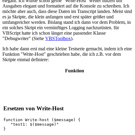
elegant. Ich würde schon gerne "Write-Host" weiter nutzen um
Ausgaben elegant und formatiert auf die Konsole zu schreiben. Ich
möchte aber auch, dass diese Daten im Transcript landen. Meist sind
es ja Skripte, die klein anfangen und erst später größer und
umfangreicher werden. Bislang stand ich dann vor dem Problem, in
ein solches Skript ein vernünftiges Logging nachzurüsten. für
VBScript hatte ich schon länger eine passender Klasse
"Debugwriter" (Siehe
VBSToolbox
).
Ich habe dann erst mal eine kleine Testserie gemacht, indem ich eine
Funktion "Write-Host" geschrieben habe, die ich z.B. vor dem
Skripte einmal definiere:
Funktion
Ersetzen von Write-Host
function Write-host ($message) {

   "test1: $($message)"

}