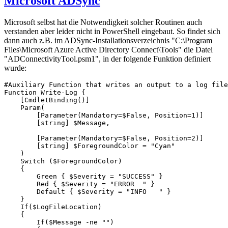
Microsoft ADSync
Microsoft selbst hat die Notwendigkeit solcher Routinen auch
verstanden aber leider nicht in PowerShell eingebaut. So findet sich
dann auch z.B. im ADSync-Installationsverzeichnis "C:\Program
Files\Microsoft Azure Active Directory Connect\Tools" die Datei
"ADConnectivityTool.psm1", in der folgende Funktion definiert
wurde:
#Auxiliary Function that writes an output to a log file
Function Write-Log {

    [CmdletBinding()]

    Param(

        [Parameter(Mandatory=$False, Position=1)]

        [string] $Message,

        [Parameter(Mandatory=$False, Position=2)]

        [string] $ForegroundColor = "Cyan"

    )

    Switch ($ForegroundColor)

    {

        Green { $Severity = "SUCCESS" }

        Red { $Severity = "ERROR  " }

        Default { $Severity = "INFO   " }

    }

    If($LogFileLocation)

    {

        If($Message -ne "")
