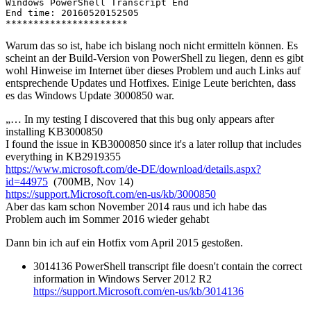
Windows PowerShell Transcript End

End time: 20160520152505

**********************
Warum das so ist, habe ich bislang noch nicht ermitteln können. Es
scheint an der Build-Version von PowerShell zu liegen, denn es gibt
wohl Hinweise im Internet über dieses Problem und auch Links auf
entsprechende Updates und Hotfixes. Einige Leute berichten, dass
es das Windows Update 3000850 war.
„… In my testing I discovered that this bug only appears after
installing KB3000850
I found the issue in KB3000850 since it's a later rollup that includes
everything in KB2919355
https://www.microsoft.com/de-DE/download/details.aspx?
id=44975
(700MB, Nov 14)
https://support.Microsoft.com/en-us/kb/3000850
Aber das kam schon November 2014 raus und ich habe das
Problem auch im Sommer 2016 wieder gehabt
Dann bin ich auf ein Hotfix vom April 2015 gestoßen.
3014136 PowerShell transcript file doesn't contain the correct
information in Windows Server 2012 R2
https://support.Microsoft.com/en-us/kb/3014136