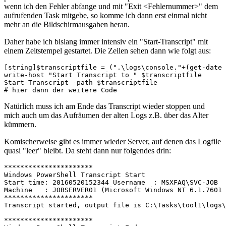
wenn ich den Fehler abfange und mit "Exit <Fehlernummer>" dem
aufrufenden Task mitgebe, so komme ich dann erst einmal nicht
mehr an die Bildschirmausgaben heran.
Daher habe ich bislang immer intensiv ein "Start-Transcript" mit
einem Zeitstempel gestartet. Die Zeilen sehen dann wie folgt aus:
[string]$transcriptfile = (".\logs\console."+(get-date 
write-host "Start Transcript to " $transcriptfile 

Start-Transcript -path $transcriptfile

# hier dann der weitere Code
Natürlich muss ich am Ende das Transcript wieder stoppen und
mich auch um das Aufräumen der alten Logs z.B. über das Alter
kümmern.
Komischerweise gibt es immer wieder Server, auf denen das Logfile
quasi "leer" bleibt. Da steht dann nur folgendes drin:
**********************

Windows PowerShell Transcript Start

Start time: 20160520152344 Username  : MSXFAQ\SVC-JOB 

Machine	  : JOBSERVER01 (Microsoft Windows NT 6.1.7601 Service Pack 1) 

**********************

Transcript started, output file is C:\Tasks\tool1\logs\
**********************
