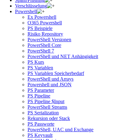
Spam/Phishing
Verschlüsselung
Powershell
Ex Powershell
O365 Powershell
PS Beispiele
Risiko Repository
PowerShell Versionen
PowerShell Core
PowerShell 7
PowerShell und NET Anhängigkeit
PS Kurs
PS Variablen
PS Variablen Speicherbedarf
PowerShell und Arrays
Powershell und JSON
PS Parameter
PS Pipeline
PS Pipeline $Input
PowerShell Streams
PS Serialization
Rekursion oder Stack
PS Passworte
PowerShell, UAC und Exchange
PS Keyvault