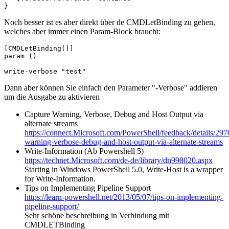
}
Noch besser ist es aber direkt über de CMDLetBinding zu gehen,
welches aber immer einen Param-Block braucht:
[CMDLetBinding()]

param ()

write-verbose "test"
Dann aber können Sie einfach den Parameter "-Verbose" addieren
um die Ausgabe zu aktivieren
Capture Warning, Verbose, Debug and Host Output via
alternate streams
https://connect.Microsoft.com/PowerShell/feedback/details/297
warning-verbose-debug-and-host-output-via-alternate-streams
Write-Information (Ab Powershell 5)
https://technet.Microsoft.com/de-de/library/dn998020.aspx
Starting in Windows PowerShell 5.0, Write-Host is a wrapper
for Write-Information.
Tips on Implementing Pipeline Support
https://learn-powershell.net/2013/05/07/tips-on-implementing-
pipeline-support/
Sehr schöne beschreibung in Verbindung mit
CMDLETBinding