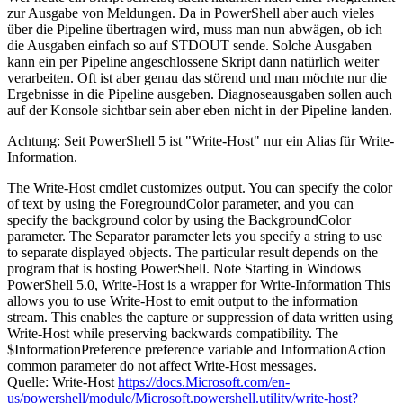
zur Ausgabe von Meldungen. Da in PowerShell aber auch vieles
über die Pipeline übertragen wird, muss man nun abwägen, ob ich
die Ausgaben einfach so auf STDOUT sende. Solche Ausgaben
kann ein per Pipeline angeschlossene Skript dann natürlich weiter
verarbeiten. Oft ist aber genau das störend und man möchte nur die
Ergebnisse in die Pipeline ausgeben. Diagnoseausgaben sollen auch
auf der Konsole sichtbar sein aber eben nicht in der Pipeline landen.
Achtung: Seit PowerShell 5 ist "Write-Host" nur ein Alias für Write-
Information.
The Write-Host cmdlet customizes output. You can specify the color
of text by using the ForegroundColor parameter, and you can
specify the background color by using the BackgroundColor
parameter. The Separator parameter lets you specify a string to use
to separate displayed objects. The particular result depends on the
program that is hosting PowerShell. Note Starting in Windows
PowerShell 5.0, Write-Host is a wrapper for Write-Information This
allows you to use Write-Host to emit output to the information
stream. This enables the capture or suppression of data written using
Write-Host while preserving backwards compatibility. The
$InformationPreference preference variable and InformationAction
common parameter do not affect Write-Host messages.
Quelle: Write-Host
https://docs.Microsoft.com/en-
us/powershell/module/Microsoft.powershell.utility/write-host?