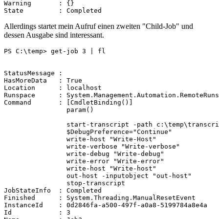
Warning       : {}

State         : Completed
Allerdings startet mein Aufruf einen zweiten "Child-Job" und
dessen Ausgabe sind interessant.
PS C:\temp> get-job 3 | fl

StatusMessage :

HasMoreData   : True

Location      : localhost

Runspace      : System.Management.Automation.RemoteRuns
Command       : [CmdletBinding()]

                param()

                start-transcript -path c:\temp\transcri
                $DebugPreference="Continue"

                write-host "Write-Host"

                write-verbose "Write-verbose"

                write-debug "Write-debug"

                write-error "Write-error"

                write-host "Write-host"

                out-host -inputobject "out-host"

                stop-transcript

JobStateInfo  : Completed

Finished      : System.Threading.ManualResetEvent

InstanceId    : 0d2846fa-a500-497f-a0a8-5199784a8e4a

Id            : 3
