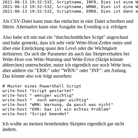
2021-06-13 19:32:53Z, Scriptname, INF0, Dies ist eine W
2021-06-13 19:32:53Z, Scriptname, WRN0, Dies ist eine W
2021-06-13 19:32:53Z, Scriptname, ERR0, Dies ist dann e
Als CSV-Datei kann man das einfacher in eine Datei schreiben und
filtern. Alternative kann eine Ausgabe ins Eventlog o.ä. erfolgen
Also habe ich mir mal ein "durchschnittliches Script" angeschaut
und habe gemerkt, dass ich sehr viele Write-Host-Zeilen nutze und
über eine Einrückung quasi den Level oder die Wichtigkeit
definieren. Da sich die Parameter als auch das Skriptverhalten bei
Write-Host von Write-Warning und Write-Error (Skript könnte
abbrechen) unterscheidet, nutze ich eigentlich nur noch Write host,
aber addiere ein "ERR:" oder "WRN:" oder "INF": am Anfang.
Das könnte also wie folgt aussehen:
# Muster eines PowerShell Script

write-host "Script gestartet"

write-host " weniger wichtig"

write-host "  noch weniger wichtig"

write-host "WRN: Warnung, da passt was nicht"

write-host "ERR: Das ist ein echtes Problem"

write-host "Script beendet"
Ich wollte an meinen bestehenden Skripten eigentlich gar nicht
ändern.