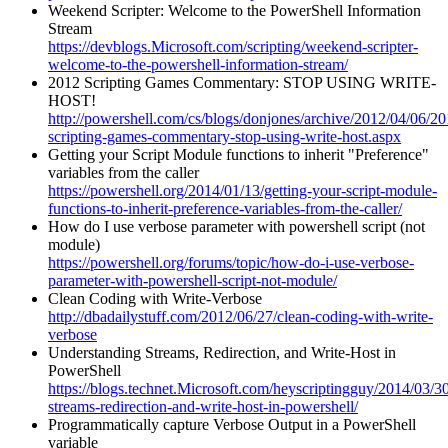
Weekend Scripter: Welcome to the PowerShell Information
Stream
https://devblogs.Microsoft.com/scripting/weekend-scripter-
welcome-to-the-powershell-information-stream/
2012 Scripting Games Commentary: STOP USING WRITE-
HOST!
http://powershell.com/cs/blogs/donjones/archive/2012/04/06/20
scripting-games-commentary-stop-using-write-host.aspx
Getting your Script Module functions to inherit "Preference"
variables from the caller
https://powershell.org/2014/01/13/getting-your-script-module-
functions-to-inherit-preference-variables-from-the-caller/
How do I use verbose parameter with powershell script (not
module)
https://powershell.org/forums/topic/how-do-i-use-verbose-
parameter-with-powershell-script-not-module/
Clean Coding with Write-Verbose
http://dbadailystuff.com/2012/06/27/clean-coding-with-write-
verbose
Understanding Streams, Redirection, and Write-Host in
PowerShell
https://blogs.technet.Microsoft.com/heyscriptingguy/2014/03/3
streams-redirection-and-write-host-in-powershell/
Programmatically capture Verbose Output in a PowerShell
variable