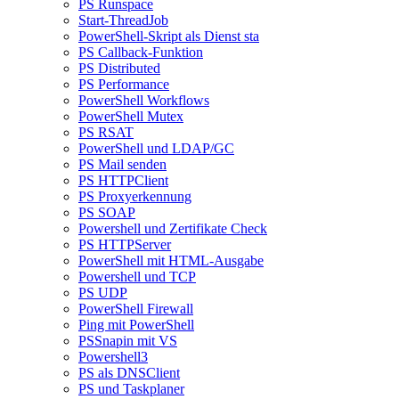
PS Runspace
Start-ThreadJob
PowerShell-Skript als Dienst sta
PS Callback-Funktion
PS Distributed
PS Performance
PowerShell Workflows
PowerShell Mutex
PS RSAT
PowerShell und LDAP/GC
PS Mail senden
PS HTTPClient
PS Proxyerkennung
PS SOAP
Powershell und Zertifikate Check
PS HTTPServer
PowerShell mit HTML-Ausgabe
Powershell und TCP
PS UDP
PowerShell Firewall
Ping mit PowerShell
PSSnapin mit VS
Powershell3
PS als DNSClient
PS und Taskplaner