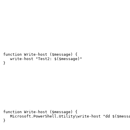
function Write-host ($message) {

   write-host "Test2: $($message)"

}
function Write-host ($message) {

   Microsoft.PowerShell.Utility\write-host "dd $($messa
}