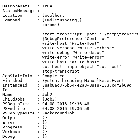
HasMoreData   : True

StatusMessage :

Location      : localhost

Command       : [CmdletBinding()]

                param()

                start-transcript -path c:\temp\transcri
                $DebugPreference="Continue"

                write-host "Write-Host"

                write-verbose "Write-verbose"

                write-debug "Write-debug"

                write-error "Write-error"

                write-host "Write-host"

                out-host -inputobject "out-host"

                stop-transcript

JobStateInfo  : Completed

Finished      : System.Threading.ManualResetEvent

InstanceId    : 88ab8ac3-5b54-42a3-88a8-1835c4f2b69d

Id            : 2

Name          : Job2

ChildJobs     : {Job3}

PSBeginTime   : 04.08.2016 19:36:46

PSEndTime     : 04.08.2016 19:36:58

PSJobTypeName : BackgroundJob

Output        : {}

Error         : {}

Progress      : {}

Verbose       : {}

Debug         : {}
