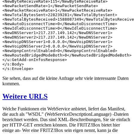
<NewByteReceiveRate>115</NewByteReceiveRate>

<NewPacketSendRate>1</NewPacketSendRate>

<NewPacketReceiveRate>1</NewPacketReceiveRate>

<NewTotalBytesSent>228239281</NewTotalBytesSent>

<NewTotalBytesReceived>1588087349</NewTotalBytesReceive
<NewAutoDisconnectTime>0</NewAutoDisconnectTime>

<NewIdleDisconnectTime>0</NewIdleDisconnectTime>

<NewDNSServer1>217.237.149.142</NewDNSServer1>

<NewDNSServer2>217.237.149.142</NewDNSServer2>

<NewVoipDNSServer1>0.0.0.0</NewVoipDNSServer1>

<NewVoipDNSServer2>0.0.0.0</NewVoipDNSServer2>

<NewUpnpControlEnabled>0</NewUpnpControlEnabled>

<NewRoutedBridgedModeBoth>0</NewRoutedBridgedModeBoth>

</u:GetAdd-onInfosResponse>

</s:Body>

</s:Envelope>
Sie sehen, dass auf die kleine Anfrage sehr viele interessante Daten
kommen.
Weitere URLS
Welche Funktionen ein WebService anbietet, liefert das Manifest,
die auch als "WSDL" (WebServiceDescriptionLanguage) -Dateien
bezeichnet werden. Das sind XML-Beschreibungen, Sie sie einfach
per HTTP-GET erreichen können. Die FRITZ!Box bietet hier
einige an- Wer eine FRITZ!Box sein eigen nennt, kann ja die