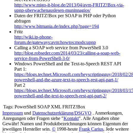
http://www.migo-it-blog.de/2013/04/avm-FRITZ!Box-via-
upnp-uberwachenauslesen-muninnagios/
Daten der FRITZ!Box per SOAP in PHP oder Python
abfragen
http://www.bitmania.de/index.php?page=194
Fritz
http://wiki.ip-phone-
forum.de/gateways:avm:howtos:mods:upnp
Calling a SOAP web service from PowerShell 3.0
http://blog.robseder.com/2014/03/23/calling-a-soap-web-
service-from-PowerShell-3-0/
Windows PowerShell and the Text-to-Speech REST API
Part 1:
https://blogs.technet.Microsoft.com/heyscriptingguy/2018/02/
powershell-and-the-azure-text-to-speech-rest-api-part-1/
Part 2
https://blogs.technet.Microsoft.com/heyscriptingguy/2018/03/
powershell-and-the-text-to-speech-rest-api-part-2/
Tags:
PowerShell SOAP XML FRITZ!Box
Impressum
und
Datenschutzerklärung/DSGVO
. Anmerkungen,
Anregungen oder Fragen siehe "
Kontakt
". Alle Angaben ohne
Gewähr! Namen und Produktbezeichnungen können Eigentum der
jeweiligen Hersteller sein.
©
1998-heute
Frank Carius
, Jede weitere