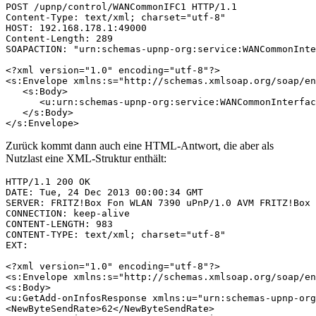
POST /upnp/control/WANCommonIFC1 HTTP/1.1

Content-Type: text/xml; charset="utf-8"

HOST: 192.168.178.1:49000

Content-Length: 289

SOAPACTION: "urn:schemas-upnp-org:service:WANCommonInte
<?xml version="1.0" encoding="utf-8"?>

<s:Envelope xmlns:s="http://schemas.xmlsoap.org/soap/en
   <s:Body>

      <u:urn:schemas-upnp-org:service:WANCommonInterfac
   </s:Body>

</s:Envelope>
Zurück kommt dann auch eine HTML-Antwort, die aber als
Nutzlast eine XML-Struktur enthält:
HTTP/1.1 200 OK

DATE: Tue, 24 Dec 2013 00:00:34 GMT

SERVER: FRITZ!Box Fon WLAN 7390 uPnP/1.0 AVM FRITZ!Box 
CONNECTION: keep-alive

CONTENT-LENGTH: 983

CONTENT-TYPE: text/xml; charset="utf-8"

EXT:

<?xml version="1.0" encoding="utf-8"?>

<s:Envelope xmlns:s="http://schemas.xmlsoap.org/soap/en
<s:Body>

<u:GetAdd-onInfosResponse xmlns:u="urn:schemas-upnp-org
<NewByteSendRate>62</NewByteSendRate>
