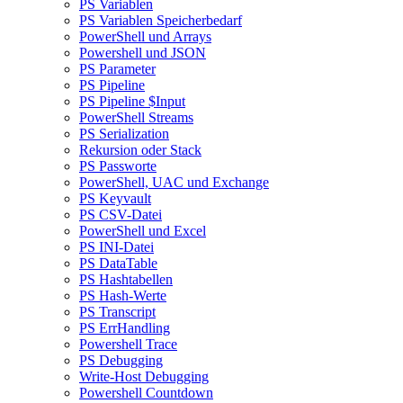
PS Variablen
PS Variablen Speicherbedarf
PowerShell und Arrays
Powershell und JSON
PS Parameter
PS Pipeline
PS Pipeline $Input
PowerShell Streams
PS Serialization
Rekursion oder Stack
PS Passworte
PowerShell, UAC und Exchange
PS Keyvault
PS CSV-Datei
PowerShell und Excel
PS INI-Datei
PS DataTable
PS Hashtabellen
PS Hash-Werte
PS Transcript
PS ErrHandling
Powershell Trace
PS Debugging
Write-Host Debugging
Powershell Countdown