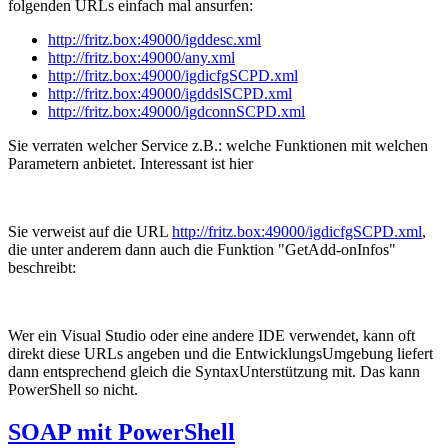
folgenden URLs einfach mal ansurfen:
http://fritz.box:49000/igddesc.xml
http://fritz.box:49000/any.xml
http://fritz.box:49000/igdicfgSCPD.xml
http://fritz.box:49000/igddslSCPD.xml
http://fritz.box:49000/igdconnSCPD.xml
Sie verraten welcher Service z.B.: welche Funktionen mit welchen
Parametern anbietet. Interessant ist hier
Sie verweist auf die URL
http://fritz.box:49000/igdicfgSCPD.xml
,
die unter anderem dann auch die Funktion "GetAdd-onInfos"
beschreibt:
Wer ein Visual Studio oder eine andere IDE verwendet, kann oft
direkt diese URLs angeben und die EntwicklungsUmgebung liefert
dann entsprechend gleich die SyntaxUnterstützung mit. Das kann
PowerShell so nicht.
SOAP mit PowerShell