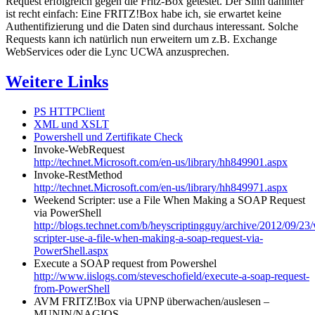
Request erfolgreich gegen die Fritz-Box getestet. Der Sinn dahinter
ist recht einfach: Eine FRITZ!Box habe ich, sie erwartet keine
Authentifizierung und die Daten sind durchaus interessant. Solche
Requests kann ich natürlich nun erweitern um z.B. Exchange
WebServices oder die Lync UCWA anzusprechen.
Weitere Links
PS HTTPClient
XML und XSLT
Powershell und Zertifikate Check
Invoke-WebRequest
http://technet.Microsoft.com/en-us/library/hh849901.aspx
Invoke-RestMethod
http://technet.Microsoft.com/en-us/library/hh849971.aspx
Weekend Scripter: use a File When Making a SOAP Request
via PowerShell
http://blogs.technet.com/b/heyscriptingguy/archive/2012/09/23
scripter-use-a-file-when-making-a-soap-request-via-
PowerShell.aspx
Execute a SOAP request from Powershel
http://www.iislogs.com/steveschofield/execute-a-soap-request-
from-PowerShell
AVM FRITZ!Box via UPNP überwachen/auslesen –
MUNIN/NAGIOS