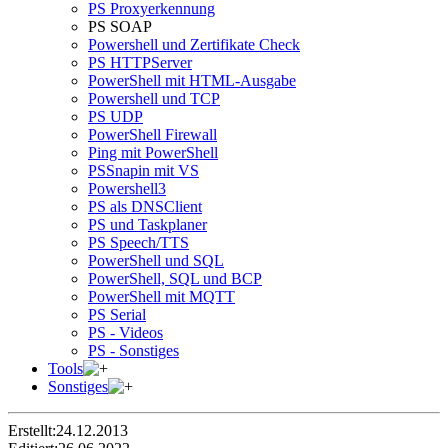
PS Proxyerkennung
PS SOAP
Powershell und Zertifikate Check
PS HTTPServer
PowerShell mit HTML-Ausgabe
Powershell und TCP
PS UDP
PowerShell Firewall
Ping mit PowerShell
PSSnapin mit VS
Powershell3
PS als DNSClient
PS und Taskplaner
PS Speech/TTS
PowerShell und SQL
PowerShell, SQL und BCP
PowerShell mit MQTT
PS Serial
PS - Videos
PS - Sonstiges
Tools
Sonstiges
Erstellt:
24.12.2013