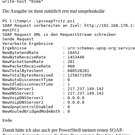
write-host "Ende"
Die Ausgabe ist dann natürlich erst mal unspektakulär
PS C:\temp\> .\pssoapfritz.ps1

SOAP Request vorbereiten an Ziel: http://192.168.178.1:
monIFC1

SOAP Request XML in den RequestStream schreiben

Sende Request

Verarbeite Ergebnisse

Ergebnisse               : urn:schemas-upnp-org:service
NewByteSendRate          : 10452

NewByteReceiveRate       : 1453440

NewPacketSendRate        : 201

NewPacketReceiveRate     : 960

NewTotalBytesSent        : 680528281

NewTotalBytesReceived    : 1258271956

NewAutoDisconnectTime    : 0

NewIdleDisconnectTime    : 1

NewDNSServer1            : 217.237.149.142

NewDNSServer2            : 217.237.149.142

NewVoipDNSServer1        : 0.0.0.0

NewVoipDNSServer2        : 0.0.0.0

NewUpnpControlEnabled    : 0

NewRoutedBridgedModeBoth : 0

Ende
Damit hätte ich also auch per PowerShell meinen ersten SOAP-