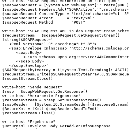
write-host "SOAP Request vorbereiten an Ziel: $URL"

$soapWebRequest = [System.Net.WebRequest]::Create($URL)
$soapWebRequest.Headers.Add("SOAPAction",'"urn:schemas-
$soapWebRequest.ContentType = 'text/xml;charset="utf-8"
$soapWebRequest.Accept      = "text/xml" 

$soapWebRequest.Method      = "POST" 

write-host "SOAP Request XML in den RequestStream schre
$requestStream = $soapWebRequest.GetRequestStream() 

[string]$SOAPRequest='

   <?xml version="1.0" encoding="utf-8"?>

   <soap:Envelope xmlns:soap="http://schemas.xmlsoap.or
      <soap:Body>

         <u:urn:schemas-upnp-org:service:WANCommonInter
      </soap:Body>

   </soap:Envelope>'

$SOAPRequestbytearray = ([system.Text.Encoding]::ASCII)
$requestStream.write($SOAPRequestbytearray,0,$SOAPReque
$requestStream.Close() 

write-host "Sende Request"

$resp = $soapWebRequest.GetResponse() 

write-host "Verarbeite Ergebnisse"

$responseStream = $resp.GetResponseStream() 

$soapReader = [System.IO.StreamReader]($responseStream)
$ReturnXml = [Xml] $soapReader.ReadToEnd() 

$responseStream.Close() 

write-host "Ergebnisse"

$ReturnXml.Envelope.Body.GetAdd-onInfosResponse
