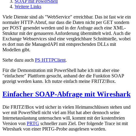
SOAP mit PowerShell
Weitere Links
Viele Dienste sind als "WebService" erreichbar. Das ist fast wie ein
normaler HTTP-Abruf, nur dass die Daten nicht per GET sondern
per POST gesendet werden und in der Anfrage auch eine XML-
Struktur mit der genaueren Anforderung übermittelt wird. Auch die
Exchange Webservices sind eine vergleichbare Schnittstelle, wobei
es dort nun die ManagedAPI mit entsprechenden DLLs mit
Modellen gibt.
Siehe dazu auch
PS HTTPClient
.
Für die Demonstration mit PowerShell habe ich mit aber eine
"einfachere" Plattform gesucht, anhand der die Funktion SOAP
gezeigt werden kann. Ich nutze einfach meine FRITZ!Box.
Einfacher SOAP-Abfrage mit Wireshark
Die FRITZ!Box wird sicher in vielen Heimanschlüssen stehen und
wer mit PowerShell nicht viel am Hut hat aber dennoch seine
Internetauslastung untersuchen will, kommt mit der kostenfreien
Version von
PRTG
schneller zum Ziel. Der folgende Trace ist mit
Wireshark von einer PRTG-Probe ausgelesen worden.