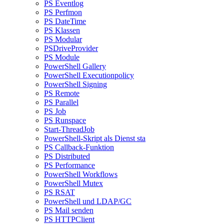
PS Eventlog
PS Perfmon
PS DateTime
PS Klassen
PS Modular
PSDriveProvider
PS Module
PowerShell Gallery
PowerShell Executionpolicy
PowerShell Signing
PS Remote
PS Parallel
PS Job
PS Runspace
Start-ThreadJob
PowerShell-Skript als Dienst sta
PS Callback-Funktion
PS Distributed
PS Performance
PowerShell Workflows
PowerShell Mutex
PS RSAT
PowerShell und LDAP/GC
PS Mail senden
PS HTTPClient