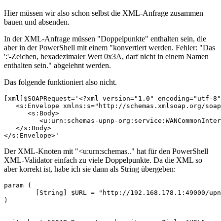
Hier müssen wir also schon selbst die XML-Anfrage zusammen
bauen und absenden.
In der XML-Anfrage müssen "Doppelpunkte" enthalten sein, die
aber in der PowerShell mit einem "konvertiert werden. Fehler: "Das
':'-Zeichen, hexadezimaler Wert 0x3A, darf nicht in einem Namen
enthalten sein." abgelehnt werden.
Das folgende funktioniert also nicht.
[xml]$SOAPRequest='<?xml version="1.0" encoding="utf-8"
   <s:Envelope xmlns:s="http://schemas.xmlsoap.org/soap
      <s:Body>

         <u:urn:schemas-upnp-org:service:WANCommonInter
   </s:Body>

</s:Envelope>'
Der XML-Knoten mit "<u:urn:schemas.." hat für den PowerShell
XML-Validator einfach zu viele Doppelpunkte. Da die XML so
aber korrekt ist, habe ich sie dann als String übergeben:
param (

	[String] $URL = "http://192.168.178.1:49000/upnp/control/WANCommonIFC1"

)
