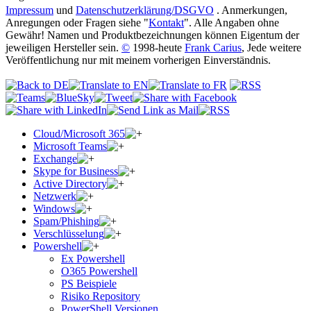
Impressum
und
Datenschutzerklärung/DSGVO
. Anmerkungen,
Anregungen oder Fragen siehe "
Kontakt
". Alle Angaben ohne
Gewähr! Namen und Produktbezeichnungen können Eigentum der
jeweiligen Hersteller sein.
©
1998-heute
Frank Carius
, Jede weitere
Veröffentlichung nur mit meinem vorherigen Einverständnis.
Cloud/Microsoft 365
Microsoft Teams
Exchange
Skype for Business
Active Directory
Netzwerk
Windows
Spam/Phishing
Verschlüsselung
Powershell
Ex Powershell
O365 Powershell
PS Beispiele
Risiko Repository
PowerShell Versionen