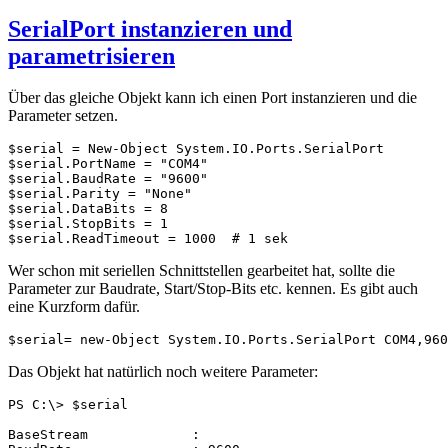
SerialPort instanzieren und
parametrisieren
Über das gleiche Objekt kann ich einen Port instanzieren und die
Parameter setzen.
$serial = New-Object System.IO.Ports.SerialPort

$serial.PortName = "COM4"

$serial.BaudRate = "9600"

$serial.Parity = "None"

$serial.DataBits = 8

$serial.StopBits = 1

Wer schon mit seriellen Schnittstellen gearbeitet hat, sollte die
Parameter zur Baudrate, Start/Stop-Bits etc. kennen. Es gibt auch
eine Kurzform dafür.
$serial= new-Object System.IO.Ports.SerialPort COM4,960
Das Objekt hat natürlich noch weitere Parameter:
PS C:\> $serial

BaseStream             :
