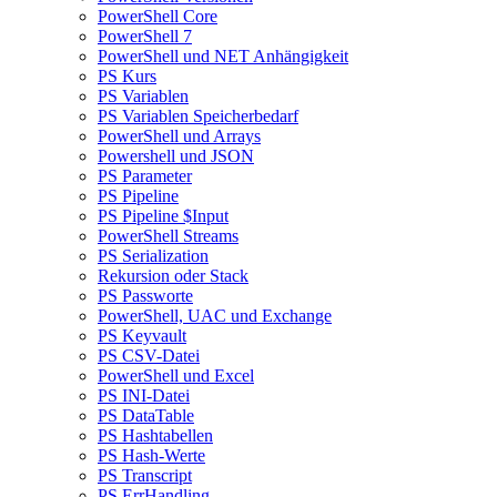
PowerShell Core
PowerShell 7
PowerShell und NET Anhängigkeit
PS Kurs
PS Variablen
PS Variablen Speicherbedarf
PowerShell und Arrays
Powershell und JSON
PS Parameter
PS Pipeline
PS Pipeline $Input
PowerShell Streams
PS Serialization
Rekursion oder Stack
PS Passworte
PowerShell, UAC und Exchange
PS Keyvault
PS CSV-Datei
PowerShell und Excel
PS INI-Datei
PS DataTable
PS Hashtabellen
PS Hash-Werte
PS Transcript
PS ErrHandling