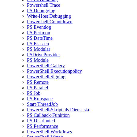
Powershell Trace
PS Debugging
Write-Host Debugging
Powershell Countdown
PS Eventlog
PS Perfmon
PS DateTime
PS Klassen
PS Modular
PSDriveProvider
PS Module
PowerShell Gallery
PowerShell Executionpolicy
PowerShell Signing
PS Remote
PS Parallel
PS Job
PS Runspace
Start-ThreadJob
PowerShell-Skript als Dienst sta
PS Callback-Funktion
PS Distributed
PS Performance
PowerShell Workflows