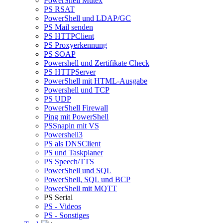
PowerShell Mutex
PS RSAT
PowerShell und LDAP/GC
PS Mail senden
PS HTTPClient
PS Proxyerkennung
PS SOAP
Powershell und Zertifikate Check
PS HTTPServer
PowerShell mit HTML-Ausgabe
Powershell und TCP
PS UDP
PowerShell Firewall
Ping mit PowerShell
PSSnapin mit VS
Powershell3
PS als DNSClient
PS und Taskplaner
PS Speech/TTS
PowerShell und SQL
PowerShell, SQL und BCP
PowerShell mit MQTT
PS Serial
PS - Videos
PS - Sonstiges