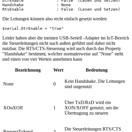
DtrEnable              : False  (Lesen und Setzen)

Handshake              : None

RtsEnable              : False  (Lesen und Setzen)
Die Leitungen können also recht einfach gesetzt werden
$serial.DtrEnable = "true"
Leider haben aber die meisten USB-Seriell -Adapter im IoT-Bereich
die Steuerleitungen nicht nach außen geführt und daher nicht
nutzbar. Die RTS/CTS-Steuerung wird auch durch das Property
"Handshake" bestimmt, welcher normalerweise auf "None" steht
und einen von vier Werten annehmen kann
Bezeichnung
Wert
Bedeutung
Kein Handshake. Die Leitungen
None
0
sind ungenutzt
Über TxD/RxD wird ein
XOnXOff
1
XON/XOFF genutzt, um die
Übertragung zu steuern
Die Steuerleitungen RTS/CTS
RequestToSend
2