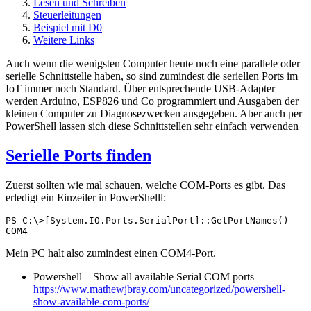
Lesen und Schreiben
Steuerleitungen
Beispiel mit D0
Weitere Links
Auch wenn die wenigsten Computer heute noch eine parallele oder
serielle Schnittstelle haben, so sind zumindest die seriellen Ports im
IoT immer noch Standard. Über entsprechende USB-Adapter
werden Arduino, ESP826 und Co programmiert und Ausgaben der
kleinen Computer zu Diagnosezwecken ausgegeben. Aber auch per
PowerShell lassen sich diese Schnittstellen sehr einfach verwenden
Serielle Ports finden
Zuerst sollten wie mal schauen, welche COM-Ports es gibt. Das
erledigt ein Einzeiler in PowerShelll:
PS C:\>[System.IO.Ports.SerialPort]::GetPortNames()

COM4
Mein PC halt also zumindest einen COM4-Port.
Powershell – Show all available Serial COM ports
https://www.mathewjbray.com/uncategorized/powershell-
show-available-com-ports/