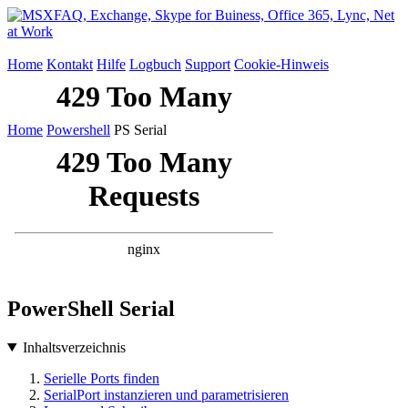
Home
Kontakt
Hilfe
Logbuch
Support
Cookie-Hinweis
Home
Powershell
PS Serial
PowerShell Serial
Inhaltsverzeichnis
Serielle Ports finden
SerialPort instanzieren und parametrisieren