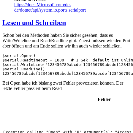
https://docs.Microsoft.com/de-
de/dotnet/api/system.io.ports.serialport
Lesen und Schreiben
Schon bei den Methoden haben Sie sicher gesehen, dass es
Write/Writeline und Read/Readline gibt. Zuerst müssen wie den Port
aber öffnen und am Ende sollten wir ihn auch wieder schließen.
$serial.Open()

$serial.Readtimeout = 1000   # 1 Sek. default ist unlim
$serial.WriteLine("123456789abcdef123456789abcdef123456
$serial.ReadLine()

Bei Open habe ich bislang zwei Fehler provozieren können. Der
letzte Fehler passiert beim Read
Fehler
Exception calling "Open" with "0" argument(s): "Access