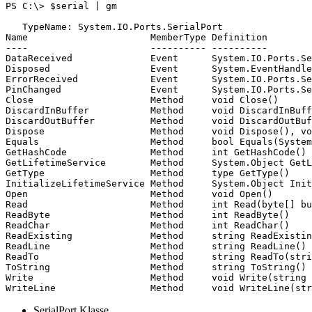
PS C:\> $serial | gm

   TypeName: System.IO.Ports.SerialPort

Name                      MemberType Definition

----                      ---------- ----------

DataReceived              Event      System.IO.Ports.Se
Disposed                  Event      System.EventHandle
ErrorReceived             Event      System.IO.Ports.Se
PinChanged                Event      System.IO.Ports.Se
Close                     Method     void Close()

DiscardInBuffer           Method     void DiscardInBuff
DiscardOutBuffer          Method     void DiscardOutBuf
Dispose                   Method     void Dispose(), vo
Equals                    Method     bool Equals(System
GetHashCode               Method     int GetHashCode()

GetLifetimeService        Method     System.Object GetL
GetType                   Method     type GetType()

InitializeLifetimeService Method     System.Object Init
Open                      Method     void Open()

Read                      Method     int Read(byte[] bu
ReadByte                  Method     int ReadByte()

ReadChar                  Method     int ReadChar()

ReadExisting              Method     string ReadExistin
ReadLine                  Method     string ReadLine()

ReadTo                    Method     string ReadTo(stri
ToString                  Method     string ToString()

Write                     Method     void Write(string 
WriteLine                 Method     void WriteLine(str
SerialPort Klasse