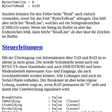
BytesToWrite : 0

BytesToRead  : 3135
Insofern könnten Sie den Fehler beim "Read" auch einfach
vermeiden, wenn Sie das Feld "BytesToRead" abfragen. Das hilft
aber nicht bei "ReadLine", welches auf ein Stringendezeichen
(CHR(10) wartet. Wenn ein String im Buffer ist aber das
Endezeichen fehlt, dann bricht "ReadLine" ab aber lässt die Zeichen
im Buffer.
Steuerleitungen
Mit der Übertragung von Informationen über TxD und RxD ist es
alleine ja nicht getan. Die serielle Schnittstelle kennt auch mit
RTS/CTS einen Handshake und auch DSR/DTR/RI sind beim
Modembetrieb interessante Aus- und Eingänge, die auch
zweckentfremdet werden können. Alle Leitungen sind auch im
Serial-Objekt enthalten. Der Breakstate ist aber keine eigene
Leitung, sondern zeigt an, wenn RxD permanent als "0" steht und
damit eine Unterbrechung signalisiert wird.
BreakState             : False

CDHolding              : False  (lesen)

CtsHolding             : False  (Lesen)

DsrHolding             : False  (Lesen)
