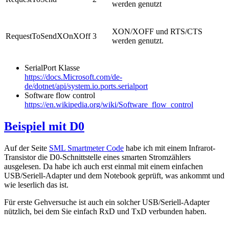
werden genutzt
XON/XOFF und RTS/CTS
RequestToSendXOnXOff
3
werden genutzt.
SerialPort Klasse
https://docs.Microsoft.com/de-
de/dotnet/api/system.io.ports.serialport
Software flow control
https://en.wikipedia.org/wiki/Software_flow_control
Beispiel mit D0
Auf der Seite
SML Smartmeter Code
habe ich mit einem Infrarot-
Transistor die D0-Schnittstelle eines smarten Stromzählers
ausgelesen. Da habe ich auch erst einmal mit einem einfachen
USB/Seriell-Adapter und dem Notebook geprüft, was ankommt und
wie leserlich das ist.
Für erste Gehversuche ist auch ein solcher USB/Seriell-Adapter
nützlich, bei dem Sie einfach RxD und TxD verbunden haben.