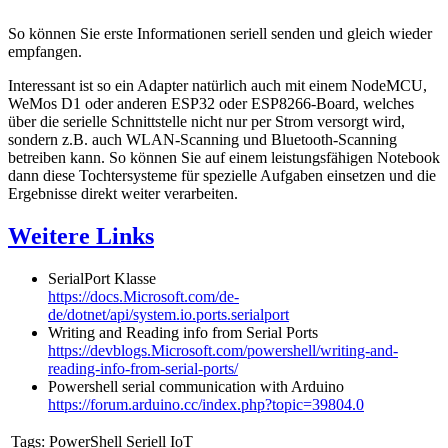
So können Sie erste Informationen seriell senden und gleich wieder
empfangen.
Interessant ist so ein Adapter natürlich auch mit einem NodeMCU,
WeMos D1 oder anderen ESP32 oder ESP8266-Board, welches
über die serielle Schnittstelle nicht nur per Strom versorgt wird,
sondern z.B. auch WLAN-Scanning und Bluetooth-Scanning
betreiben kann. So können Sie auf einem leistungsfähigen Notebook
dann diese Tochtersysteme für spezielle Aufgaben einsetzen und die
Ergebnisse direkt weiter verarbeiten.
Weitere Links
SerialPort Klasse
https://docs.Microsoft.com/de-
de/dotnet/api/system.io.ports.serialport
Writing and Reading info from Serial Ports
https://devblogs.Microsoft.com/powershell/writing-and-
reading-info-from-serial-ports/
Powershell serial communication with Arduino
https://forum.arduino.cc/index.php?topic=39804.0
Tags:
PowerShell Seriell IoT