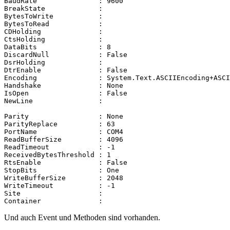
BaudRate               : 9600

BreakState             :

BytesToWrite           :

BytesToRead            :

CDHolding              :

CtsHolding             :

DataBits               : 8

DiscardNull            : False

DsrHolding             :

DtrEnable              : False

Encoding               : System.Text.ASCIIEncoding+ASCI
Handshake              : None

IsOpen                 : False

NewLine                :

Parity                 : None

ParityReplace          : 63

PortName               : COM4

ReadBufferSize         : 4096

ReadTimeout            : -1

ReceivedBytesThreshold : 1

RtsEnable              : False

StopBits               : One

WriteBufferSize        : 2048

WriteTimeout           : -1

Site                   :

Container              :
Und auch Event und Methoden sind vorhanden.