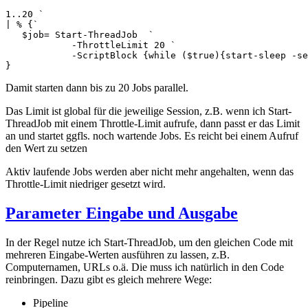
1..20 `

| % {`

   $job= Start-ThreadJob  `

            -ThrottleLimit 20 `

            -ScriptBlock {while ($true){start-sleep -se
}
Damit starten dann bis zu 20 Jobs parallel.
Das Limit ist global für die jeweilige Session, z.B. wenn ich Start-
ThreadJob mit einem Throttle-Limit aufrufe, dann passt er das Limit
an und startet ggfls. noch wartende Jobs. Es reicht bei einem Aufruf
den Wert zu setzen
Aktiv laufende Jobs werden aber nicht mehr angehalten, wenn das
Throttle-Limit niedriger gesetzt wird.
Parameter Eingabe und Ausgabe
In der Regel nutze ich Start-ThreadJob, um den gleichen Code mit
mehreren Eingabe-Werten ausführen zu lassen, z.B.
Computernamen, URLs o.ä. Die muss ich natürlich in den Code
reinbringen. Dazu gibt es gleich mehrere Wege:
Pipeline