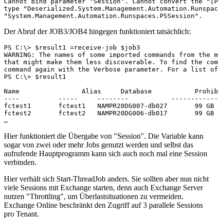
Cannot bind parameter 'Session'. Cannot convert the "[P
type "Deserialized.System.Management.Automation.Runspac
"System.Management.Automation.Runspaces.PSSession".
Der Abruf der JOB3/JOB4 hingegen funktioniert tatsächlich:
PS C:\> $result1 =receive-job $job3

WARNING: The names of some imported commands from the m
that might make them less discoverable. To find the com
command again with the Verbose parameter. For a list of
PS C:\> $result1

Name                Alias     Database           Prohib
----          -----     --------           ------------
fctest1       fctest1   NAMPR20DG007-db027       99 GB 
fctest2       fctest2   NAMPR20DG006-db017       99 GB 
…
Hier funktioniert die Übergabe von "Session". Die Variable kann
sogar von zwei oder mehr Jobs genutzt werden und selbst das
aufrufende Hauptprogramm kann sich auch noch mal eine Session
verbinden.
Hier verhält sich Start-ThreadJob anders. Sie sollten aber nun nicht
viele Sessions mit Exchange starten, denn auch Exchange Server
nutzen "Throttling", um Überlastsituationen zu vermeiden.
Exchange Online beschränkt den Zugriff auf 3 parallele Sessions
pro Tenant.