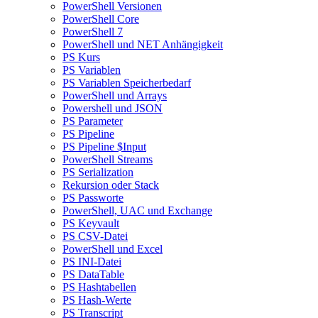
PowerShell Versionen
PowerShell Core
PowerShell 7
PowerShell und NET Anhängigkeit
PS Kurs
PS Variablen
PS Variablen Speicherbedarf
PowerShell und Arrays
Powershell und JSON
PS Parameter
PS Pipeline
PS Pipeline $Input
PowerShell Streams
PS Serialization
Rekursion oder Stack
PS Passworte
PowerShell, UAC und Exchange
PS Keyvault
PS CSV-Datei
PowerShell und Excel
PS INI-Datei
PS DataTable
PS Hashtabellen
PS Hash-Werte
PS Transcript