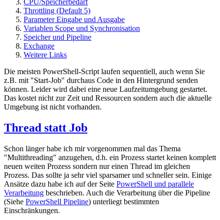
CPU/Speicherbedarf
Throttling (Default 5)
Parameter Eingabe und Ausgabe
Variablen Scope und Synchronisation
Speicher und Pipeline
Exchange
Weitere Links
Die meisten PowerShell-Script laufen sequentiell, auch wenn Sie
z.B. mit "Start-Job" durchaus Code in den Hintergrund senden
können. Leider wird dabei eine neue Laufzeitumgebung gestartet.
Das kostet nicht zur Zeit und Ressourcen sondern auch die aktuelle
Umgebung ist nicht vorhanden.
Thread statt Job
Schon länger habe ich mir vorgenommen mal das Thema
"Multithreading" anzugehen, d.h. ein Prozess startet keinen komplett
neuen weiten Prozess sondern nur einen Thread im gleichen
Prozess. Das sollte ja sehr viel sparsamer und schneller sein. Einige
Ansätze dazu habe ich auf der Seite
PowerShell und parallele
Verarbeitung
beschrieben. Auch die Verarbeitung über die Pipeline
(Siehe
PowerShell Pipeline
) unterliegt bestimmten
Einschränkungen.