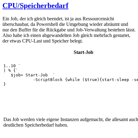
CPU/Speicherbedarf
Ein Job, der ich gleich beendet, ist ja aus Ressourcensicht
überschaubar, da Powershell die Umgebung wieder abräumt und
nur den Buffer für die Rückgabe und Job-Verwaltung bestehen lässt.
Also habe ich einen abgewandelten Job gleich mehrfach gestartet,
der etwas CPU-Last und Speicher belegt.
Start-Job
1..10 `

| % {`

   $job= Start-Job  `

            -ScriptBlock {while ($true){start-sleep -se
}
Das Job werden viele eigene Instanzen aufgemacht, die allesamt auch
deutlichen Speicherbedarf haben.