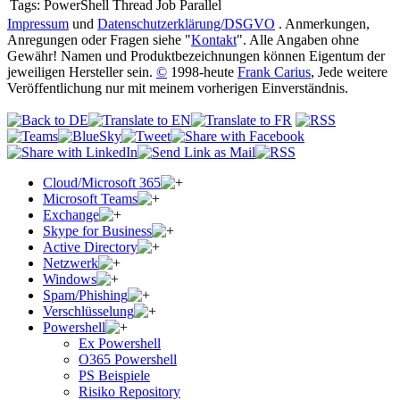
Tags:
PowerShell Thread Job Parallel
Impressum
und
Datenschutzerklärung/DSGVO
. Anmerkungen,
Anregungen oder Fragen siehe "
Kontakt
". Alle Angaben ohne
Gewähr! Namen und Produktbezeichnungen können Eigentum der
jeweiligen Hersteller sein.
©
1998-heute
Frank Carius
, Jede weitere
Veröffentlichung nur mit meinem vorherigen Einverständnis.
Cloud/Microsoft 365
Microsoft Teams
Exchange
Skype for Business
Active Directory
Netzwerk
Windows
Spam/Phishing
Verschlüsselung
Powershell
Ex Powershell
O365 Powershell
PS Beispiele
Risiko Repository