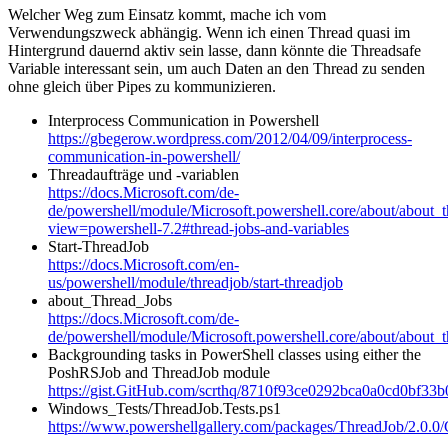
Welcher Weg zum Einsatz kommt, mache ich vom
Verwendungszweck abhängig. Wenn ich einen Thread quasi im
Hintergrund dauernd aktiv sein lasse, dann könnte die Threadsafe
Variable interessant sein, um auch Daten an den Thread zu senden
ohne gleich über Pipes zu kommunizieren.
Interprocess Communication in Powershell
https://gbegerow.wordpress.com/2012/04/09/interprocess-
communication-in-powershell/
Threadaufträge und -variablen
https://docs.Microsoft.com/de-
de/powershell/module/Microsoft.powershell.core/about/about_
view=powershell-7.2#thread-jobs-and-variables
Start-ThreadJob
https://docs.Microsoft.com/en-
us/powershell/module/threadjob/start-threadjob
about_Thread_Jobs
https://docs.Microsoft.com/de-
de/powershell/module/Microsoft.powershell.core/about/about_
Backgrounding tasks in PowerShell classes using either the
PoshRSJob and ThreadJob module
https://gist.GitHub.com/scrthq/8710f93ce0292bca0a0cd0bf33b
Windows_Tests/ThreadJob.Tests.ps1
https://www.powershellgallery.com/packages/ThreadJob/2.0.