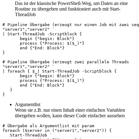
Das ist der klassische PowerShell-Weg, um Daten an eine
Routine zu übergeben und funktioniert auch mit Start-
ThreadJob
# Pipeline Übergabe (erzeugt nur einen Job mit zwei seq
"server1","server2" `

| Start-ThreadJob -Scriptblock {

       begin {"begin: Block"}

       process {"Process: $($_)"}

       end {"End: Block"} 

}

# Pipeline Übergabe (erzeugt zwei parallele Threads

"server1","server2" `

| foreach { $_| Start-ThreadJob -Scriptblock {

       begin {"begin: Block"}

       process {"Process: $($_)"}

       end {"End: Block"} 

   }

}
Argumentlist
Wenn sie z.B. nur einen Inhalt einer einfachen Variablen
übergeben wollen, kann dieser Code einfacher aussehen
# Übergabe als Argumentlist mit param

foreach ($server in ("server1","server2")) {

   Start-ThreadJob `
