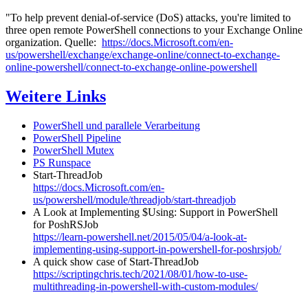
"To help prevent denial-of-service (DoS) attacks, you're limited to
three open remote PowerShell connections to your Exchange Online
organization. Quelle:
https://docs.Microsoft.com/en-
us/powershell/exchange/exchange-online/connect-to-exchange-
online-powershell/connect-to-exchange-online-powershell
Weitere Links
PowerShell und parallele Verarbeitung
PowerShell Pipeline
PowerShell Mutex
PS Runspace
Start-ThreadJob
https://docs.Microsoft.com/en-
us/powershell/module/threadjob/start-threadjob
A Look at Implementing $Using: Support in PowerShell
for PoshRSJob
https://learn-powershell.net/2015/05/04/a-look-at-
implementing-using-support-in-powershell-for-poshrsjob/
A quick show case of Start-ThreadJob
https://scriptingchris.tech/2021/08/01/how-to-use-
multithreading-in-powershell-with-custom-modules/