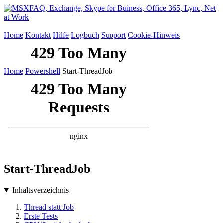
Home
Kontakt
Hilfe
Logbuch
Support
Cookie-Hinweis
Home
Powershell
Start-ThreadJob
Start-ThreadJob
Inhaltsverzeichnis
Thread statt Job
Erste Tests