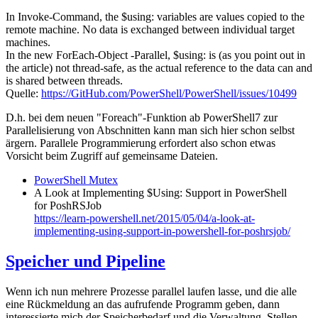
In Invoke-Command, the $using: variables are values copied to the
remote machine. No data is exchanged between individual target
machines.
In the new ForEach-Object -Parallel, $using: is (as you point out in
the article) not thread-safe, as the actual reference to the data can and
is shared between threads.
Quelle:
https://GitHub.com/PowerShell/PowerShell/issues/10499
D.h. bei dem neuen "Foreach"-Funktion ab PowerShell7 zur
Parallelisierung von Abschnitten kann man sich hier schon selbst
ärgern. Parallele Programmierung erfordert also schon etwas
Vorsicht beim Zugriff auf gemeinsame Dateien.
PowerShell Mutex
A Look at Implementing $Using: Support in PowerShell
for PoshRSJob
https://learn-powershell.net/2015/05/04/a-look-at-
implementing-using-support-in-powershell-for-poshrsjob/
Speicher und Pipeline
Wenn ich nun mehrere Prozesse parallel laufen lasse, und die alle
eine Rückmeldung an das aufrufende Programm geben, dann
interessierte mich der Speicherbedarf und die Verwaltung. Stellen