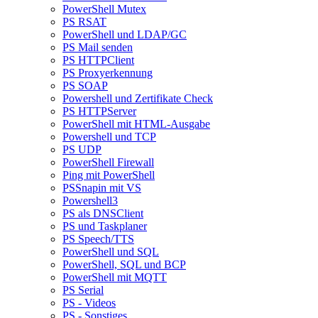
PowerShell Mutex
PS RSAT
PowerShell und LDAP/GC
PS Mail senden
PS HTTPClient
PS Proxyerkennung
PS SOAP
Powershell und Zertifikate Check
PS HTTPServer
PowerShell mit HTML-Ausgabe
Powershell und TCP
PS UDP
PowerShell Firewall
Ping mit PowerShell
PSSnapin mit VS
Powershell3
PS als DNSClient
PS und Taskplaner
PS Speech/TTS
PowerShell und SQL
PowerShell, SQL und BCP
PowerShell mit MQTT
PS Serial
PS - Videos
PS - Sonstiges