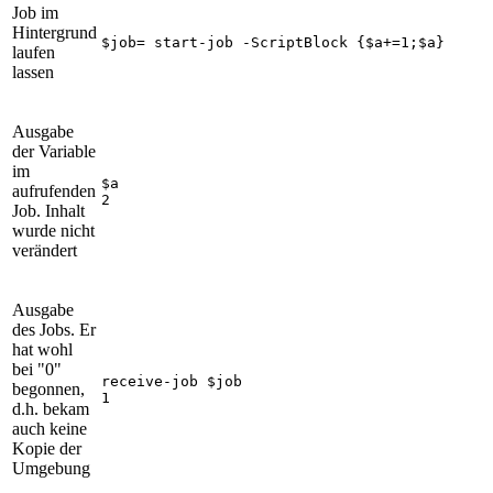
Job im
Hintergrund
$job= start-job -ScriptBlock {$a+=1;$a}
laufen
lassen
Ausgabe
der Variable
im
$a

aufrufenden
2
Job. Inhalt
wurde nicht
verändert
Ausgabe
des Jobs. Er
hat wohl
bei "0"
receive-job $job

begonnen,
1
d.h. bekam
auch keine
Kopie der
Umgebung