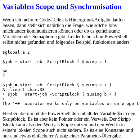
Variablen Scope und Synchronisation
Wenn ich mehrere Code-Teile als Hintergrund-Aufgabe laufen
lassen, dann stellt sich natürlich die Frage, wie solche Jobs
miteinander kommunizieren können oder ob es gemeinsame
Variablen oder Semaphoren gibt. Leider habe ich in PowerShell
selbst nichts gefunden und folgendes Beispiel funktioniert anders:
$global:a=2

$job = start-job -ScriptBlock { $using:a }

$a

2

$job = start-job -ScriptBlock { $using:a++ }

At line:1 char:33

+ $job = start-job -ScriptBlock { $using:b++ }

+ ~~~~~~~~

The '++' operator works only on variables or on propert
Hierbei übernimmt die PowerShell den Inhalt der Variable $a in den
Skriptblock. Es ist aber kein Pointer oder ein Verweis. Der Skript-
Block kann also den Wert als Kopie nutzen und den Wert in in
seinem lokalen Scope auch nicht ändern. Es ist eine Konstante und
nur eine etwas einfacherer Ansatz einer Parameter-Übergabe.