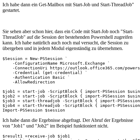
Ich habe dann ein Get-Mailbox mit Start-Job und Start-ThreadJob"
gestartet.
Sie sehen aber schon hier, dass ein Code mit Start-Job noch "Start-
ThreadJob" auf die Session der bestehenden Powershell zugreifen
kann. Ich habe natürlich auch noch mal versucht, die Session zu
übergeben und in jedem Modul eigenständig zu übernehmen.
$Session = New-PSSession `

    -ConfigurationName Microsoft.Exchange `

    -ConnectionUri https://outlook.office365.com/powers
    -Credential (get-credential) `

    -Authentication Basic `

    -AllowRedirection 

$job1 = start-job -ScriptBlock { import-PSSession $usin
$job2 = start-job -ScriptBlock { import-PSSession $usin
$job3 = start-threadjob -ScriptBlock { import-PSSession
$job4 = start-threadjob -ScriptBlock { import-PSSession
Import-PSSession $session
Ich habe dann die Ergebnisse abgefragt. Der Abruf der Ergebnisse
von "Job1" und "Job2" im Beispiel funktioniert nicht.
$result1 =receive-job $job1
