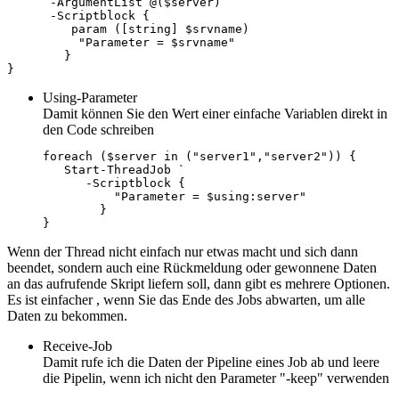
      -ArgumentList @($server) `

      -Scriptblock {

         param ([string] $srvname) 

          "Parameter = $srvname"

        }

Using-Parameter
Damit können Sie den Wert einer einfache Variablen direkt in
den Code schreiben
foreach ($server in ("server1","server2")) {

   Start-ThreadJob `

      -Scriptblock {

          "Parameter = $using:server"

        }

}
Wenn der Thread nicht einfach nur etwas macht und sich dann
beendet, sondern auch eine Rückmeldung oder gewonnene Daten
an das aufrufende Skript liefern soll, dann gibt es mehrere Optionen.
Es ist einfacher , wenn Sie das Ende des Jobs abwarten, um alle
Daten zu bekommen.
Receive-Job
Damit rufe ich die Daten der Pipeline eines Job ab und leere
die Pipelin, wenn ich nicht den Parameter "-keep" verwenden