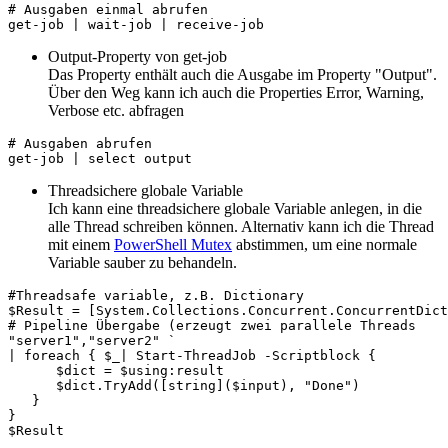
# Ausgaben einmal abrufen

Output-Property von get-job
Das Property enthält auch die Ausgabe im Property "Output".
Über den Weg kann ich auch die Properties Error, Warning,
Verbose etc. abfragen
# Ausgaben abrufen

get-job | select output
Threadsichere globale Variable
Ich kann eine threadsichere globale Variable anlegen, in die
alle Thread schreiben können. Alternativ kann ich die Thread
mit einem
PowerShell Mutex
abstimmen, um eine normale
Variable sauber zu behandeln.
#Threadsafe variable, z.B. Dictionary

$Result = [System.Collections.Concurrent.ConcurrentDict
# Pipeline Übergabe (erzeugt zwei parallele Threads

"server1","server2" `

| foreach { $_| Start-ThreadJob -Scriptblock {

      $dict = $using:result 

      $dict.TryAdd([string]($input), "Done") 

   }

}

$Result