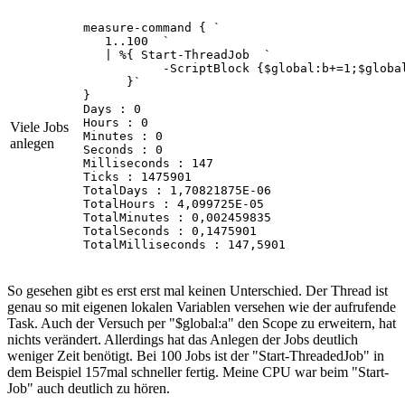
measure-command { `

   1..100  `

   | %{ Start-ThreadJob  `

           -ScriptBlock {$global:b+=1;$global
      }`

} 

Days : 0

Hours : 0

Viele Jobs
Minutes : 0

anlegen
Seconds : 0

Milliseconds : 147

Ticks : 1475901

TotalDays : 1,70821875E-06

TotalHours : 4,099725E-05

TotalMinutes : 0,002459835

TotalSeconds : 0,1475901

TotalMilliseconds : 147,5901
So gesehen gibt es erst erst mal keinen Unterschied. Der Thread ist
genau so mit eigenen lokalen Variablen versehen wie der aufrufende
Task. Auch der Versuch per "$global:a" den Scope zu erweitern, hat
nichts verändert. Allerdings hat das Anlegen der Jobs deutlich
weniger Zeit benötigt. Bei 100 Jobs ist der "Start-ThreadedJob" in
dem Beispiel 157mal schneller fertig. Meine CPU war beim "Start-
Job" auch deutlich zu hören.