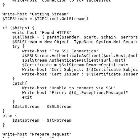
    Write-host "Connection to TCP successful"

}

Write-host "Getting Stream"

$TCPStream = $TCPClient.GetStream()

if ($https) {

    write-host "Found HTTPS"

    $Callback = { param($sender, $cert, $chain, $errors
    $SSLStream = New-Object -TypeName System.Net.Securi
    try {

        write-host "Try SSL Connection"

        #$SSLStream.AuthenticateAsClient($url.Host,$nul
        $SslStream.AuthenticateAsClient($url.Host)

        $Certificate = $SslStream.RemoteCertificate

        Write-host "Cert Subject: $($Certificate.Subjec
        Write-host "Cert Issuer : $($Certificate.Issuer
    }

    catch{

        Write-host "Unable to connect via SSL"

        Write-host "Error: $($_.Exception.Message)"

        exit

    }

    $DataStream = $SSLStream

}

else {

    $DataStream = $TCPStream

}

Write-host "Prepare Request"
