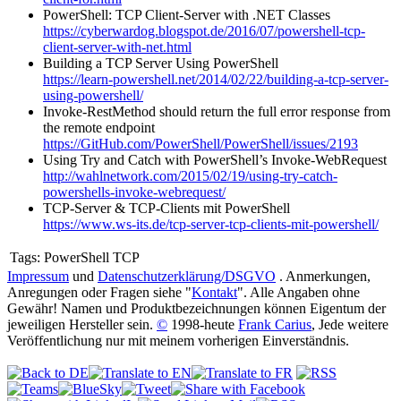
PowerShell: TCP Client-Server with .NET Classes
https://cyberwardog.blogspot.de/2016/07/powershell-tcp-
client-server-with-net.html
Building a TCP Server Using PowerShell
https://learn-powershell.net/2014/02/22/building-a-tcp-server-
using-powershell/
Invoke-RestMethod should return the full error response from
the remote endpoint
https://GitHub.com/PowerShell/PowerShell/issues/2193
Using Try and Catch with PowerShell’s Invoke-WebRequest
http://wahlnetwork.com/2015/02/19/using-try-catch-
powershells-invoke-webrequest/
TCP-Server & TCP-Clients mit PowerShell
https://www.ws-its.de/tcp-server-tcp-clients-mit-powershell/
Tags:
PowerShell TCP
Impressum
und
Datenschutzerklärung/DSGVO
. Anmerkungen,
Anregungen oder Fragen siehe "
Kontakt
". Alle Angaben ohne
Gewähr! Namen und Produktbezeichnungen können Eigentum der
jeweiligen Hersteller sein.
©
1998-heute
Frank Carius
, Jede weitere
Veröffentlichung nur mit meinem vorherigen Einverständnis.