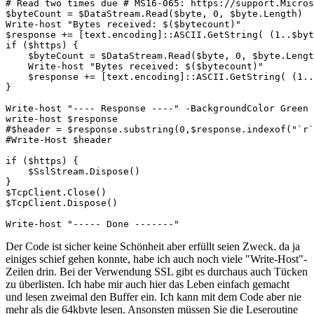
# Read two times due # MS16-065: https://support.Micros
$byteCount = $DataStream.Read($byte, 0, $byte.Length)

Write-host "Bytes received: $($bytecount)"

$response += [text.encoding]::ASCII.GetString( (1..$byt
if ($https) {

    $byteCount = $DataStream.Read($byte, 0, $byte.Lengt
    Write-host "Bytes received: $($bytecount)"

    $response += [text.encoding]::ASCII.GetString( (1..
}

Write-host "---- Response ----" -BackgroundColor Green 
write-host $response

#$header = $response.substring(0,$response.indexof("`r`
#Write-Host $header

if ($https) {

    $SslStream.Dispose()

}

$TcpClient.Close()

$TcpClient.Dispose()

Write-host "----- Done -------"
Der Code ist sicher keine Schönheit aber erfüllt seien Zweck. da ja
einiges schief gehen konnte, habe ich auch noch viele "Write-Host"-
Zeilen drin. Bei der Verwendung SSL gibt es durchaus auch Tücken
zu überlisten. Ich habe mir auch hier das Leben einfach gemacht
und lesen zweimal den Buffer ein. Ich kann mit dem Code aber nie
mehr als die 64kbyte lesen. Ansonsten müssen Sie die Leseroutine