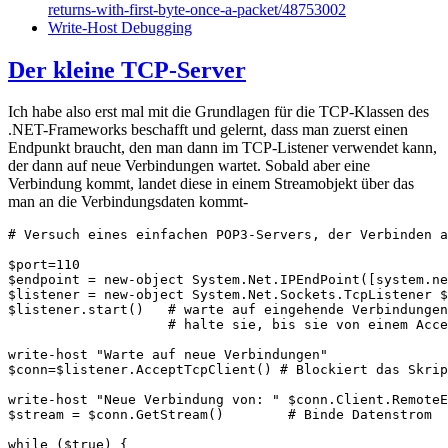
returns-with-first-byte-once-a-packet/48753002
Write-Host Debugging
Der kleine TCP-Server
Ich habe also erst mal mit die Grundlagen für die TCP-Klassen des
.NET-Frameworks beschafft und gelernt, dass man zuerst einen
Endpunkt braucht, den man dann im TCP-Listener verwendet kann,
der dann auf neue Verbindungen wartet. Sobald aber eine
Verbindung kommt, landet diese in einem Streamobjekt über das
man an die Verbindungsdaten kommt-
# Versuch eines einfachen POP3-Servers, der Verbinden a
$port=110

$endpoint = new-object System.Net.IPEndPoint([system.ne
$listener = new-object System.Net.Sockets.TcpListener $
$listener.start()   # warte auf eingehende Verbindungen
                    # halte sie, bis sie von einem Acce
write-host "Warte auf neue Verbindungen"

$conn=$listener.AcceptTcpClient() # Blockiert das Skrip
write-host "Neue Verbindung von: " $conn.Client.RemoteE
$stream = $conn.GetStream()        # Binde Datenstrom

while ($true) {
