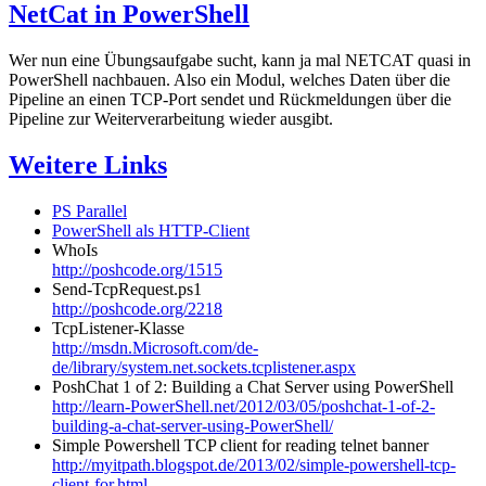
NetCat in PowerShell
Wer nun eine Übungsaufgabe sucht, kann ja mal NETCAT quasi in
PowerShell nachbauen. Also ein Modul, welches Daten über die
Pipeline an einen TCP-Port sendet und Rückmeldungen über die
Pipeline zur Weiterverarbeitung wieder ausgibt.
Weitere Links
PS Parallel
PowerShell als HTTP-Client
WhoIs
http://poshcode.org/1515
Send-TcpRequest.ps1
http://poshcode.org/2218
TcpListener-Klasse
http://msdn.Microsoft.com/de-
de/library/system.net.sockets.tcplistener.aspx
PoshChat 1 of 2: Building a Chat Server using PowerShell
http://learn-PowerShell.net/2012/03/05/poshchat-1-of-2-
building-a-chat-server-using-PowerShell/
Simple Powershell TCP client for reading telnet banner
http://myitpath.blogspot.de/2013/02/simple-powershell-tcp-
client-for.html