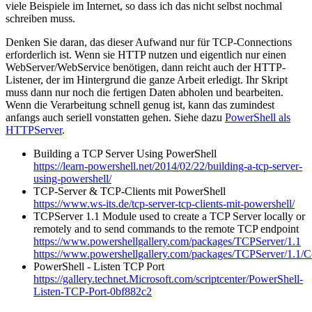
viele Beispiele im Internet, so dass ich das nicht selbst nochmal
schreiben muss.
Denken Sie daran, das dieser Aufwand nur für TCP-Connections
erforderlich ist. Wenn sie HTTP nutzen und eigentlich nur einen
WebServer/WebService benötigen, dann reicht auch der HTTP-
Listener, der im Hintergrund die ganze Arbeit erledigt. Ihr Skript
muss dann nur noch die fertigen Daten abholen und bearbeiten.
Wenn die Verarbeitung schnell genug ist, kann das zumindest
anfangs auch seriell vonstatten gehen. Siehe dazu
PowerShell als
HTTPServer
.
Building a TCP Server Using PowerShell
https://learn-powershell.net/2014/02/22/building-a-tcp-server-
using-powershell/
TCP-Server & TCP-Clients mit PowerShell
https://www.ws-its.de/tcp-server-tcp-clients-mit-powershell/
TCPServer 1.1 Module used to create a TCP Server locally or
remotely and to send commands to the remote TCP endpoint
https://www.powershellgallery.com/packages/TCPServer/1.1
https://www.powershellgallery.com/packages/TCPServer/1.1/
PowerShell - Listen TCP Port
https://gallery.technet.Microsoft.com/scriptcenter/PowerShell-
Listen-TCP-Port-0bf882c2