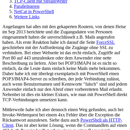
TCP-Client mit StreamWriter
Parallelisieren
NetCat in PowerShell
Weitere Links
Angefangen hat alles mit den gekaperten Routern, von denen Heise
im Sep 2013 berichtete und die Zugangsdaten von Personen
eingesammelt haben die unverschlüsselt z.B. Mails angerufen
haben. Als erste Reaktion habe ich darauf die Seite
ForceSSL
geschrieben mit der Aufforderung die Zugänge ohne SSL zu
verhindern. Bei einer Webseite ist das recht einfach, Zugriffe auf
Port 80 auf 443 umzulenken oder dem Anwender eine nette
Beschreibung zu liefern. Aber bei POP3/IMAP4 ist es nicht so
einfach, da die Leute dann einfach keine Mails mehr bekommen.
Daher habe ich mir überlegt exemplarisch mit PowerShell einen
POP3/IMAP4-Server zu schreiben, der jede Verbindung zulässt,
auch wenn Benutzernamen und Kennworte "falsch" sind und jedem
Anwender einfach nur den Abruf einer vorbereiteten Mail erlaubt.
Nebenbei ist dies ein kleiner Exkurs, wie man mit PowerShell direkt
TCP-Verbindungen umsetzen kann.
Mittlerweile habe ich aber dennoch einen Weg gefunden, auch bei
Invoke-Webrequest bei einem 4xx Fehler über die Exception die
Rückantwort auszulesen. Siehe dazu auch
PowerShell als HTTP-
Client
. Das ist aber keine Lösung, wenn die Commandlets auf einen