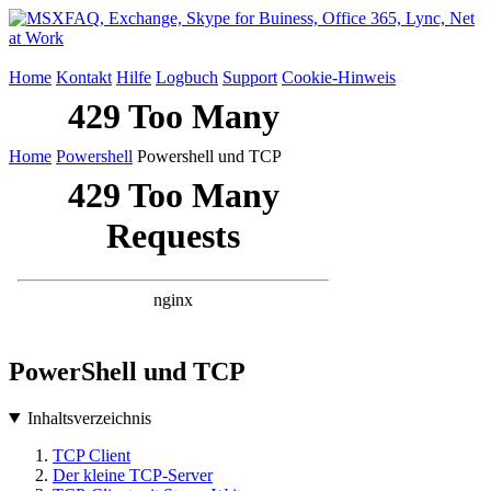
Home
Kontakt
Hilfe
Logbuch
Support
Cookie-Hinweis
Home
Powershell
Powershell und TCP
PowerShell und TCP
Inhaltsverzeichnis
TCP Client
Der kleine TCP-Server