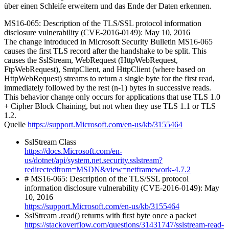
über einen Schleife erweitern und das Ende der Daten erkennen.
MS16-065: Description of the TLS/SSL protocol information
disclosure vulnerability (CVE-2016-0149): May 10, 2016
The change introduced in Microsoft Security Bulletin MS16-065
causes the first TLS record after the handshake to be split. This
causes the SslStream, WebRequest (HttpWebRequest,
FtpWebRequest), SmtpClient, and HttpClient (where based on
HttpWebRequest) streams to return a single byte for the first read,
immediately followed by the rest (n-1) bytes in successive reads.
This behavior change only occurs for applications that use TLS 1.0
+ Cipher Block Chaining, but not when they use TLS 1.1 or TLS
1.2.
Quelle
https://support.Microsoft.com/en-us/kb/3155464
SslStream Class
https://docs.Microsoft.com/en-
us/dotnet/api/system.net.security.sslstream?
redirectedfrom=MSDN&view=netframework-4.7.2
# MS16-065: Description of the TLS/SSL protocol
information disclosure vulnerability (CVE-2016-0149): May
10, 2016
https://support.Microsoft.com/en-us/kb/3155464
SslStream .read() returns with first byte once a packet
https://stackoverflow.com/questions/31431747/sslstream-read-