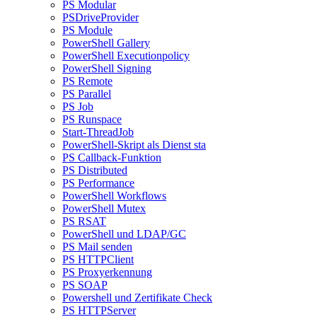
PS Modular
PSDriveProvider
PS Module
PowerShell Gallery
PowerShell Executionpolicy
PowerShell Signing
PS Remote
PS Parallel
PS Job
PS Runspace
Start-ThreadJob
PowerShell-Skript als Dienst sta
PS Callback-Funktion
PS Distributed
PS Performance
PowerShell Workflows
PowerShell Mutex
PS RSAT
PowerShell und LDAP/GC
PS Mail senden
PS HTTPClient
PS Proxyerkennung
PS SOAP
Powershell und Zertifikate Check
PS HTTPServer