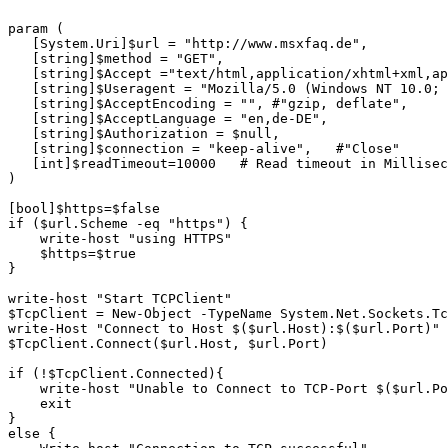
param (

   [System.Uri]$url = "http://www.msxfaq.de",

   [string]$method = "GET",

   [string]$Accept ="text/html,application/xhtml+xml,ap
   [string]$Useragent = "Mozilla/5.0 (Windows NT 10.0; 
   [string]$AcceptEncoding = "", #"gzip, deflate", 

   [string]$AcceptLanguage = "en,de-DE",

   [string]$Authorization = $null,

   [string]$connection = "keep-alive",   #"Close"

   [int]$readTimeout=10000   # Read timeout in Millisec
)

[bool]$https=$false

if ($url.Scheme -eq "https") {

    write-host "using HTTPS"

    $https=$true

}

write-host "Start TCPClient"

$TcpClient = New-Object -TypeName System.Net.Sockets.Tc
write-Host "Connect to Host $($url.Host):$($url.Port)"

$TcpClient.Connect($url.Host, $url.Port)

if (!$TcpClient.Connected){

    write-host "Unable to Connect to TCP-Port $($url.Po
    exit

}

else {
