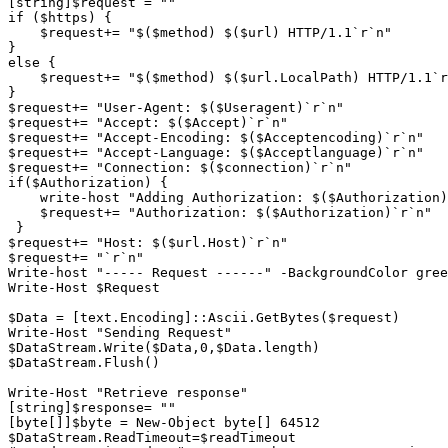
[string]$request = ""

if ($https) {

    $request+= "$($method) $($url) HTTP/1.1`r`n"

}

else {

    $request+= "$($method) $($url.LocalPath) HTTP/1.1`r
}

$request+= "User-Agent: $($Useragent)`r`n"

$request+= "Accept: $($Accept)`r`n"

$request+= "Accept-Encoding: $($Acceptencoding)`r`n"

$request+= "Accept-Language: $($Acceptlanguage)`r`n"

$request+= "Connection: $($connection)`r`n"

if($Authorization) {

    write-host "Adding Authorization: $($Authorization)
    $request+= "Authorization: $($Authorization)`r`n"

 }

$request+= "Host: $($url.Host)`r`n"

$request+= "`r`n"

Write-host "----- Request ------" -BackgroundColor gree
Write-Host $Request

$Data = [text.Encoding]::Ascii.GetBytes($request)    

Write-Host "Sending Request"

$DataStream.Write($Data,0,$Data.length)

$DataStream.Flush()

Write-Host "Retrieve response"

[string]$response= ""

[byte[]]$byte = New-Object byte[] 64512

$DataStream.ReadTimeout=$readTimeout
