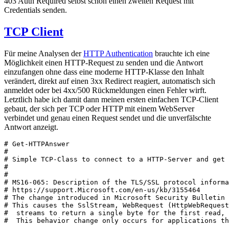
403 Auth Required selbst schon einen zweiten Request mit
Credentials senden.
TCP Client
Für meine Analysen der
HTTP Authentication
brauchte ich eine
Möglichkeit einen HTTP-Request zu senden und die Antwort
einzufangen ohne dass eine moderne HTTP-Klasse den Inhalt
verändert, direkt auf einen 3xx Redirect reagiert, automatisch sich
anmeldet oder bei 4xx/500 Rückmeldungen einen Fehler wirft.
Letztlich habe ich damit dann meinen ersten einfachen TCP-Client
gebaut, der sich per TCP oder HTTP mit einem WebServer
verbindet und genau einen Request sendet und die unverfälschte
Antwort anzeigt.
# Get-HTTPAnswer

#

# Simple TCP-Class to connect to a HTTP-Server and get 
#

#

# MS16-065: Description of the TLS/SSL protocol informa
# https://support.Microsoft.com/en-us/kb/3155464 

# The change introduced in Microsoft Security Bulletin 
# This causes the SslStream, WebRequest (HttpWebRequest
#  streams to return a single byte for the first read, 
#  This behavior change only occurs for applications th