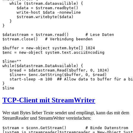
   while ($stream.dataavailible) {

      $data = $stream.readbyte()

      write-host $data -nonewline

      $stream.writebyte($data)

   }

}

$datastream = $stream.read()       # Lese Daten

$stream.close()   # Verbindung beenden

$buffer = new-object system.byte[] 1024

$enc = new-object system.text.asciiEncoding

$line=""

while($datastream.DataAvailable) {  

   $read = $datastream.Read($buffer, 0, 1024)    

   $line+= $enc.GetString($buffer, 0, $read)

   start-sleep -m 100  ## Allow data to buffer für a bi
}

$line
TCP-Client mit StreamWriter
Wer statt Bytes lieber Texte sendet und empfängt, kann das mit dem
StreamReader und StreamsWriter vereinfachen:
$stream = $conn.GetStream()        # Binde Datenstrom

[system.io.streamreader]$streamreader = New-Object Syst