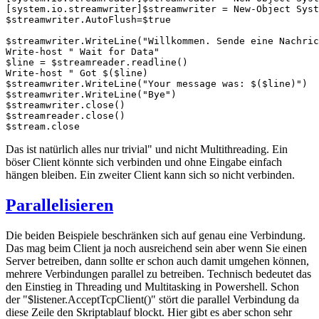
[system.io.streamwriter]$streamwriter = New-Object Syst
$streamwriter.AutoFlush=$true

$streamwriter.WriteLine("Willkommen. Sende eine Nachric
Write-host " Wait for Data"

$line = $streamreader.readline()

Write-host " Got $($line)

$streamwriter.WriteLine("Your message was: $($line)")

$streamwriter.WriteLine("Bye")

$streamwriter.close()

$streamreader.close()

$stream.close
Das ist natürlich alles nur trivial" und nicht Multithreading. Ein
böser Client könnte sich verbinden und ohne Eingabe einfach
hängen bleiben. Ein zweiter Client kann sich so nicht verbinden.
Parallelisieren
Die beiden Beispiele beschränken sich auf genau eine Verbindung.
Das mag beim Client ja noch ausreichend sein aber wenn Sie einen
Server betreiben, dann sollte er schon auch damit umgehen können,
mehrere Verbindungen parallel zu betreiben. Technisch bedeutet das
den Einstieg in Threading und Multitasking in Powershell. Schon
der "$listener.AcceptTcpClient()" stört die parallel Verbindung da
diese Zeile den Skriptablauf blockt. Hier gibt es aber schon sehr