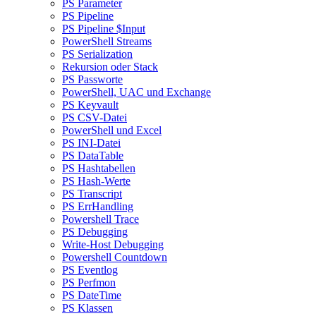
PS Parameter
PS Pipeline
PS Pipeline $Input
PowerShell Streams
PS Serialization
Rekursion oder Stack
PS Passworte
PowerShell, UAC und Exchange
PS Keyvault
PS CSV-Datei
PowerShell und Excel
PS INI-Datei
PS DataTable
PS Hashtabellen
PS Hash-Werte
PS Transcript
PS ErrHandling
Powershell Trace
PS Debugging
Write-Host Debugging
Powershell Countdown
PS Eventlog
PS Perfmon
PS DateTime
PS Klassen