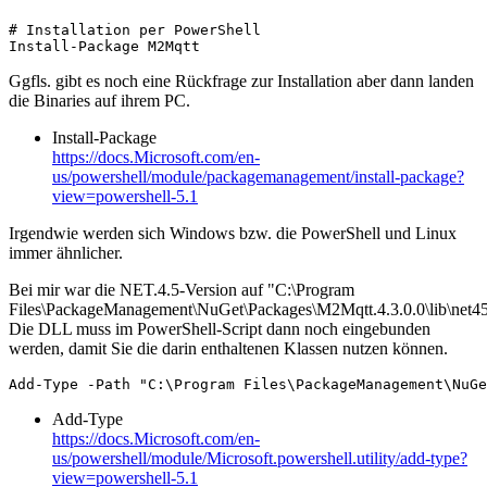
# Installation per PowerShell

Install-Package M2Mqtt
Ggfls. gibt es noch eine Rückfrage zur Installation aber dann landen
die Binaries auf ihrem PC.
Install-Package
https://docs.Microsoft.com/en-
us/powershell/module/packagemanagement/install-package?
view=powershell-5.1
Irgendwie werden sich Windows bzw. die PowerShell und Linux
immer ähnlicher.
Bei mir war die NET.4.5-Version auf "C:\Program
Files\PackageManagement\NuGet\Packages\M2Mqtt.4.3.0.0\lib\net45
Die DLL muss im PowerShell-Script dann noch eingebunden
werden, damit Sie die darin enthaltenen Klassen nutzen können.
Add-Type -Path "C:\Program Files\PackageManagement\NuGe
Add-Type
https://docs.Microsoft.com/en-
us/powershell/module/Microsoft.powershell.utility/add-type?
view=powershell-5.1