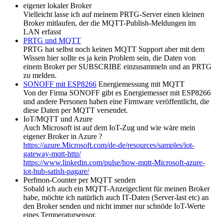
eigener lokaler Broker
Vielleicht lasse ich auf meinem PRTG-Server einen kleinen
Broker mitlaufen, der die MQTT-Publish-Meldungen im
LAN erfasst
PRTG und MQTT
PRTG hat selbst noch keinen MQTT Support aber mit dem
Wissen hier sollte es ja kein Problem sein, die Daten von
einem Broker per SUBSCRIBE einzusammeln und an PRTG
zu melden.
SONOFF mit ESP8266
Energiemessung mit MQTT
Von der Firma SONOFF gibt es Energiemesser mit ESP8266
und andere Personen haben eine Firmware veröffentlicht, die
diese Daten per MQTT versendet.
IoT/MQTT und Azure
Auch Microsoft ist auf dem IoT-Zug und wie wäre mein
eigener Broker in Azure ?
https://azure.Microsoft.com/de-de/resources/samples/iot-
gateway-mqtt-http/
https://www.linkedin.com/pulse/how-mqtt-Microsoft-azure-
iot-hub-satish-pagare/
Perfmon-Counter per MQTT senden
Sobald ich auch ein MQTT-Anzeigeclient für meinen Broker
habe, möchte ich natürlich auch IT-Daten (Server-last etc) an
den Broker senden und nicht immer nur schnöde IoT-Werte
eines Temperatursensor.