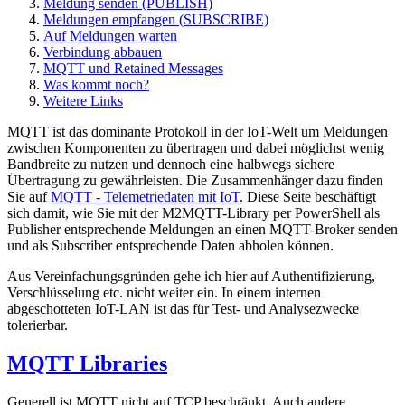
Meldung senden (PUBLISH)
Meldungen empfangen (SUBSCRIBE)
Auf Meldungen warten
Verbindung abbauen
MQTT und Retained Messages
Was kommt noch?
Weitere Links
MQTT ist das dominante Protokoll in der IoT-Welt um Meldungen
zwischen Komponenten zu übertragen und dabei möglichst wenig
Bandbreite zu nutzen und dennoch eine halbwegs sichere
Übertragung zu gewährleisten. Die Zusammenhänger dazu finden
Sie auf
MQTT - Telemetriedaten mit IoT
. Diese Seite beschäftigt
sich damit, wie Sie mit der M2MQTT-Library per PowerShell als
Publisher entsprechende Meldungen an einen MQTT-Broker senden
und als Subscriber entsprechende Daten abholen können.
Aus Vereinfachungsgründen gehe ich hier auf Authentifizierung,
Verschlüsselung etc. nicht weiter ein. In einem internen
abgeschotteten IoT-LAN ist das für Test- und Analysezwecke
tolerierbar.
MQTT Libraries
Generell ist MQTT nicht auf TCP beschränkt. Auch andere