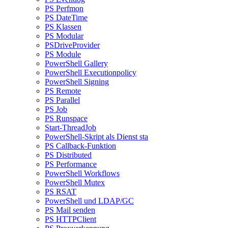
PS Perfmon
PS DateTime
PS Klassen
PS Modular
PSDriveProvider
PS Module
PowerShell Gallery
PowerShell Executionpolicy
PowerShell Signing
PS Remote
PS Parallel
PS Job
PS Runspace
Start-ThreadJob
PowerShell-Skript als Dienst sta
PS Callback-Funktion
PS Distributed
PS Performance
PowerShell Workflows
PowerShell Mutex
PS RSAT
PowerShell und LDAP/GC
PS Mail senden
PS HTTPClient