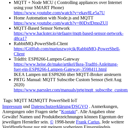
MQTT + Node MCU ( Controlling appliances over Internet
using your SMART Phone)
https://www.youtube.com/watch?v=ekav8Le5a7U
Home Automation with Node.js and MQTT
https://www.youtube.com/watch?v=80DxfDmoZUI
MQTT-Based Sensor Network
https://www.hackster.io/stefaanv/mqtt-based-sensor-network-
48ca17
RabbitMQ-PowerShell-Client
https://GitHub.com/mariuszwojcik/RabbitMQ-PowerShell-
Client
Trådfri: ESP8266-Lampen-Gateway
https://www.heise.de/make/artikel/Ikea-Tradfri-Anleitung-
fuer-ein-ESP8266-Lampen-Gateway-3598411.html
IKEA Lampen mit ESP8266 über MQTT-Broker ansteuern
PRTG Manual: MQTT Subscribe Custom Sensor (Seit Aug
2020)
https://www.paessler.com/manuals/prtg/mqtt_subscribe_custom
Tags:
MQTT M2MQTT PowerShell IoT
Impressum
und
Datenschutzerklärung/DSGVO
. Anmerkungen,
Anregungen oder Fragen siehe "
Kontakt
". Alle Angaben ohne
Gewähr! Namen und Produktbezeichnungen können Eigentum der
jeweiligen Hersteller sein.
©
1998-heute
Frank Carius
, Jede weitere
Veröffentlichung nur mit meinem vorherigen Einverständnis.