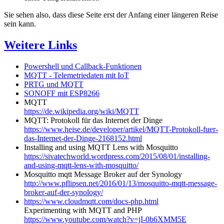
Sie sehen also, dass diese Seite erst der Anfang einer längeren Reise
sein kann.
Weitere Links
Powershell und Callback-Funktionen
MQTT - Telemetriedaten mit IoT
PRTG und MQTT
SONOFF mit ESP8266
MQTT
https://de.wikipedia.org/wiki/MQTT
MQTT: Protokoll für das Internet der Dinge
https://www.heise.de/developer/artikel/MQTT-Protokoll-fuer-
das-Internet-der-Dinge-2168152.html
Installing and using MQTT Lens with Mosquitto
https://sivatechworld.wordpress.com/2015/08/01/installing-
and-using-mqtt-lens-with-mosquitto/
Mosquitto mqtt Message Broker auf der Synology
http://www.pflipsen.net/2016/01/13/mosquitto-mqtt-message-
broker-auf-der-synology/
https://www.cloudmqtt.com/docs-php.html
Experimenting with MQTT and PHP
https://www.youtube.com/watch?v=jI-0b6XMM5E