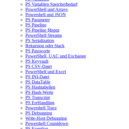
PS Variablen Speicherbedarf
PowerShell und Arrays
Powershell und JSON
PS Parameter
PS Pipeline
PS Pipeline $Input
PowerShell Streams
PS Serialization
Rekursion oder Stack
PS Passworte
PowerShell, UAC und Exchange
PS Keyvault
PS CSV-Datei
PowerShell und Excel
PS INI-Datei
PS DataTable
PS Hashtabellen
PS Hash-Werte
PS Transcript
PS ErrHandling
Powershell Trace
PS Debugging
Write-Host Debugging
Powershell Countdown
PS Eventlog