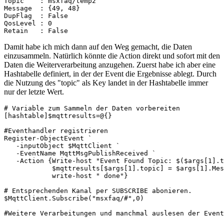
Topic    : msxfaq/temp2

Message  : {49, 48}

DupFlag  : False

QosLevel : 0

Retain   : False
Damit habe ich mich dann auf den Weg gemacht, die Daten
einzusammeln. Natürlich könnte die Action direkt und sofort mit den
Daten die Weiterverarbeitung anzugehen. Zuerst habe ich aber eine
Hashtabelle definiert, in der der Event die Ergebnisse ablegt. Durch
die Nutzung des "topic" als Key landet in der Hashtabelle immer
nur der letzte Wert.
# Variable zum Sammeln der Daten vorbereiten

[hashtable]$mqttresults=@{} 

#Eventhandler registrieren

Register-ObjectEvent `

   -inputObject $MqttClient `

   -EventName MqttMsgPublishReceived `

   -Action {Write-host "Event Found Topic: $($args[1].t
            $mqttresults[$args[1].topic] = $args[1].Mes
            write-host " done"}

# Entsprechenden Kanal per SUBSCRIBE abonieren.

$MqttClient.Subscribe("msxfaq/#",0)

#Weitere Verarbeitungen und manchmal auslesen der Event