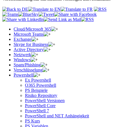
Cloud/Microsoft 365
Microsoft Teams
Exchange
Skype for Business
Active Directory
Netzwerk
Windows
Spam/Phishing
Verschlüsselung
Powershell
Ex Powershell
O365 Powershell
PS Beispiele
Risiko Repository
PowerShell Versionen
PowerShell Core
PowerShell 7
PowerShell und NET Anhängigkeit
PS Kurs
PS Variablen