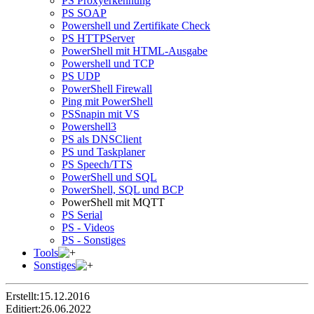
PS Proxyerkennung
PS SOAP
Powershell und Zertifikate Check
PS HTTPServer
PowerShell mit HTML-Ausgabe
Powershell und TCP
PS UDP
PowerShell Firewall
Ping mit PowerShell
PSSnapin mit VS
Powershell3
PS als DNSClient
PS und Taskplaner
PS Speech/TTS
PowerShell und SQL
PowerShell, SQL und BCP
PowerShell mit MQTT
PS Serial
PS - Videos
PS - Sonstiges
Tools
Sonstiges
Erstellt:
15.12.2016
Editiert:
26.06.2022