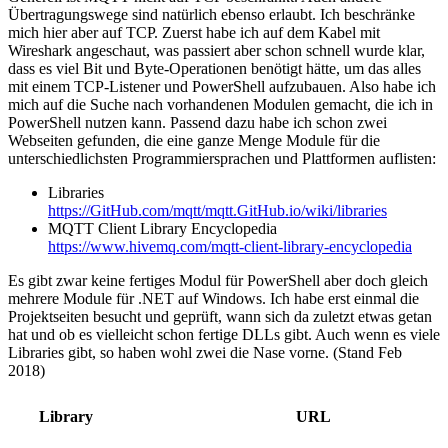
Übertragungswege sind natürlich ebenso erlaubt. Ich beschränke
mich hier aber auf TCP. Zuerst habe ich auf dem Kabel mit
Wireshark angeschaut, was passiert aber schon schnell wurde klar,
dass es viel Bit und Byte-Operationen benötigt hätte, um das alles
mit einem TCP-Listener und PowerShell aufzubauen. Also habe ich
mich auf die Suche nach vorhandenen Modulen gemacht, die ich in
PowerShell nutzen kann. Passend dazu habe ich schon zwei
Webseiten gefunden, die eine ganze Menge Module für die
unterschiedlichsten Programmiersprachen und Plattformen auflisten:
Libraries
https://GitHub.com/mqtt/mqtt.GitHub.io/wiki/libraries
MQTT Client Library Encyclopedia
https://www.hivemq.com/mqtt-client-library-encyclopedia
Es gibt zwar keine fertiges Modul für PowerShell aber doch gleich
mehrere Module für .NET auf Windows. Ich habe erst einmal die
Projektseiten besucht und geprüft, wann sich da zuletzt etwas getan
hat und ob es vielleicht schon fertige DLLs gibt. Auch wenn es viele
Libraries gibt, so haben wohl zwei die Nase vorne. (Stand Feb
2018)
Library
URL