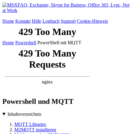
Home
Kontakt
Hilfe
Logbuch
Support
Cookie-Hinweis
Home
Powershell
PowerShell mit MQTT
Powershell und MQTT
Inhaltsverzeichnis
MQTT Libraries
M2MQTT installieren