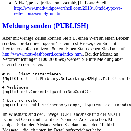
Add-Type vs. [reflection.assembly] in PowerShell
http://www.madwithpowershell.com/2013/10/add-type-vs-
reflectionassembly-in.html
Meldung senden (PUBLISH)
Aber mit wenige Zeilen können Sie z.B. einen Wert an einen Broker
senden. "broker.hivemq.com" ist ein Test-Broker, den Sie laut
Hersteller einfach nutzen können. Einen Status sehen Sie dann auf
http://www.mqtt-dashboard.com/index.html
. Bei der Menge an
Veröffentlichungen (100-200(Sek) werden Sie ihre Meldung aber
eher selten dort sehen.
# MQTTClient instanzieren

$MqttClient = [uPLibrary.Networking.M2Mqtt.MqttClient](
#

# Verbinden

$mqttclient.Connect([guid]::NewGuid())

# Wert schreiben

$MqttClient.Publish("sensor/temp", [System.Text.Encodin
Im Wireshark sind der 3-Wege-TCP-Handshake und der MQTT-
"Connect Command" samt der "Connect Ack" zu sehen. Mit
einigen Sekunden Abstand sehen Sie dann auch den "Publish
Message", die ich unten im Detail aufgezeichnet habe.