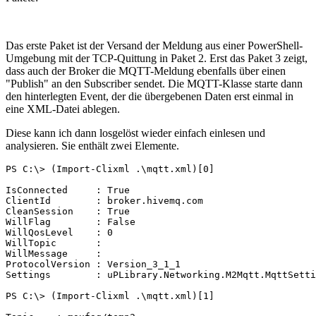
Das erste Paket ist der Versand der Meldung aus einer PowerShell-
Umgebung mit der TCP-Quittung in Paket 2. Erst das Paket 3 zeigt,
dass auch der Broker die MQTT-Meldung ebenfalls über einen
"Publish" an den Subscriber sendet. Die MQTT-Klasse starte dann
den hinterlegten Event, der die übergebenen Daten erst einmal in
eine XML-Datei ablegen.
Diese kann ich dann losgelöst wieder einfach einlesen und
analysieren. Sie enthält zwei Elemente.
PS C:\> (Import-Clixml .\mqtt.xml)[0]

IsConnected     : True

ClientId        : broker.hivemq.com

CleanSession    : True

WillFlag        : False

WillQosLevel    : 0

WillTopic       :

WillMessage     :

ProtocolVersion : Version_3_1_1

Settings        : uPLibrary.Networking.M2Mqtt.MqttSetti
PS C:\> (Import-Clixml .\mqtt.xml)[1]
