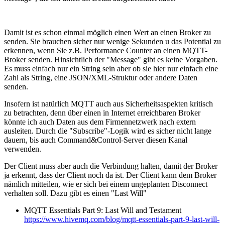
Damit ist es schon einmal möglich einen Wert an einen Broker zu
senden. Sie brauchen sicher nur wenige Sekunden u das Potential zu
erkennen, wenn Sie z.B. Performance Counter an einen MQTT-
Broker senden. Hinsichtlich der "Message" gibt es keine Vorgaben.
Es muss einfach nur ein String sein aber ob sie hier nur einfach eine
Zahl als String, eine JSON/XML-Struktur oder andere Daten
senden.
Insofern ist natürlich MQTT auch aus Sicherheitsaspekten kritisch
zu betrachten, denn über einen in Internet erreichbaren Broker
könnte ich auch Daten aus dem Firmennetzwerk nach extern
ausleiten. Durch die "Subscribe"-Logik wird es sicher nicht lange
dauern, bis auch Command&Control-Server diesen Kanal
verwenden.
Der Client muss aber auch die Verbindung halten, damit der Broker
ja erkennt, dass der Client noch da ist. Der Client kann dem Broker
nämlich mitteilen, wie er sich bei einem ungeplanten Disconnect
verhalten soll. Dazu gibt es einen "Last Will"
MQTT Essentials Part 9: Last Will and Testament
https://www.hivemq.com/blog/mqtt-essentials-part-9-last-will-