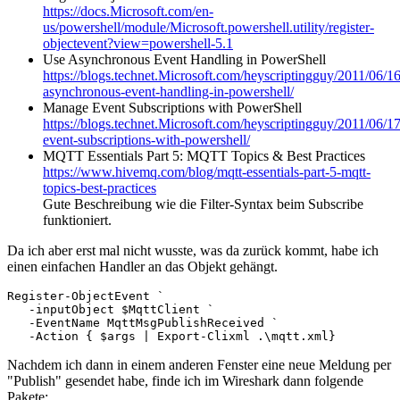
https://docs.Microsoft.com/en-
us/powershell/module/Microsoft.powershell.utility/register-
objectevent?view=powershell-5.1
Use Asynchronous Event Handling in PowerShell
https://blogs.technet.Microsoft.com/heyscriptingguy/2011/06/16
asynchronous-event-handling-in-powershell/
Manage Event Subscriptions with PowerShell
https://blogs.technet.Microsoft.com/heyscriptingguy/2011/06/1
event-subscriptions-with-powershell/
MQTT Essentials Part 5: MQTT Topics & Best Practices
https://www.hivemq.com/blog/mqtt-essentials-part-5-mqtt-
topics-best-practices
Gute Beschreibung wie die Filter-Syntax beim Subscribe
funktioniert.
Da ich aber erst mal nicht wusste, was da zurück kommt, habe ich
einen einfachen Handler an das Objekt gehängt.
Register-ObjectEvent `

   -inputObject $MqttClient `

   -EventName MqttMsgPublishReceived `

   -Action { $args | Export-Clixml .\mqtt.xml}
Nachdem ich dann in einem anderen Fenster eine neue Meldung per
"Publish" gesendet habe, finde ich im Wireshark dann folgende
Pakete: