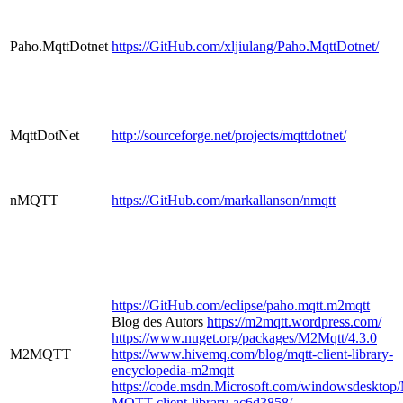
Paho.MqttDotnet
https://GitHub.com/xljiulang/Paho.MqttDotnet/
MqttDotNet
http://sourceforge.net/projects/mqttdotnet/
nMQTT
https://GitHub.com/markallanson/nmqtt
https://GitHub.com/eclipse/paho.mqtt.m2mqtt
Blog des Autors
https://m2mqtt.wordpress.com/
https://www.nuget.org/packages/M2Mqtt/4.3.0
M2MQTT
https://www.hivemq.com/blog/mqtt-client-library-
encyclopedia-m2mqtt
https://code.msdn.Microsoft.com/windowsdesktop
MQTT-client-library-ac6d3858/