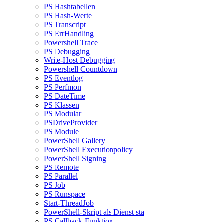
PS Hashtabellen
PS Hash-Werte
PS Transcript
PS ErrHandling
Powershell Trace
PS Debugging
Write-Host Debugging
Powershell Countdown
PS Eventlog
PS Perfmon
PS DateTime
PS Klassen
PS Modular
PSDriveProvider
PS Module
PowerShell Gallery
PowerShell Executionpolicy
PowerShell Signing
PS Remote
PS Parallel
PS Job
PS Runspace
Start-ThreadJob
PowerShell-Skript als Dienst sta
PS Callback-Funktion