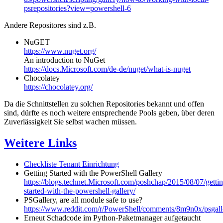
psrepositories?view=powershell-6
Andere Repositores sind z.B.
NuGET
https://www.nuget.org/
An introduction to NuGet
https://docs.Microsoft.com/de-de/nuget/what-is-nuget
Chocolatey
https://chocolatey.org/
Da die Schnittstellen zu solchen Repositories bekannt und offen
sind, dürfte es noch weitere entsprechende Pools geben, über deren
Zuverlässigkeit Sie selbst wachen müssen.
Weitere Links
Checkliste Tenant Einrichtung
Getting Started with the PowerShell Gallery
https://blogs.technet.Microsoft.com/poshchap/2015/08/07/getti
started-with-the-powershell-gallery/
PSGallery, are all module safe to use?
https://www.reddit.com/r/PowerShell/comments/8m9n0x/psgall
Erneut Schadcode im Python-Paketmanager aufgetaucht