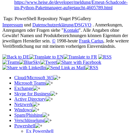
https://www.heise.de/developer/meldung/Erneut-Schadcode-
im-Python-Paketmanager-aufgetaucht-4605789.html
Tags:
PowerShell Repository Nuget PSGallery
Impressum
und
Datenschutzerklärung/DSGVO
. Anmerkungen,
Anregungen oder Fragen siehe "
Kontakt
". Alle Angaben ohne
Gewähr! Namen und Produktbezeichnungen können Eigentum der
jeweiligen Hersteller sein.
©
1998-heute
Frank Carius
, Jede weitere
Veröffentlichung nur mit meinem vorherigen Einverständnis.
Cloud/Microsoft 365
Microsoft Teams
Exchange
Skype for Business
Active Directory
Netzwerk
Windows
Spam/Phishing
Verschlüsselung
Powershell
Ex Powershell