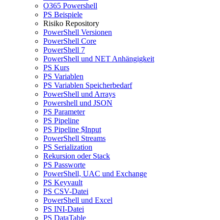
O365 Powershell
PS Beispiele
Risiko Repository
PowerShell Versionen
PowerShell Core
PowerShell 7
PowerShell und NET Anhängigkeit
PS Kurs
PS Variablen
PS Variablen Speicherbedarf
PowerShell und Arrays
Powershell und JSON
PS Parameter
PS Pipeline
PS Pipeline $Input
PowerShell Streams
PS Serialization
Rekursion oder Stack
PS Passworte
PowerShell, UAC und Exchange
PS Keyvault
PS CSV-Datei
PowerShell und Excel
PS INI-Datei
PS DataTable