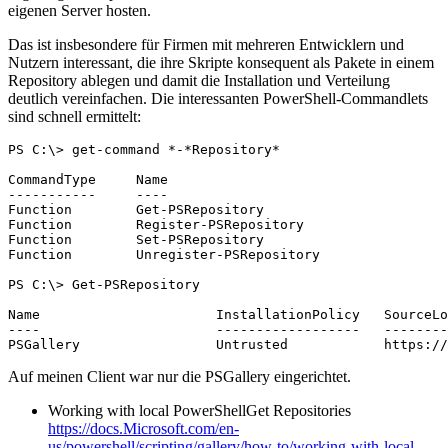
eigenen Server hosten.
Das ist insbesondere für Firmen mit mehreren Entwicklern und
Nutzern interessant, die ihre Skripte konsequent als Pakete in einem
Repository ablegen und damit die Installation und Verteilung
deutlich vereinfachen. Die interessanten PowerShell-Commandlets
sind schnell ermittelt:
PS C:\> get-command *-*Repository*

CommandType     Name                                   
-----------     ----                                   
Function        Get-PSRepository                       
Function        Register-PSRepository                  
Function        Set-PSRepository                       
Function        Unregister-PSRepository                
PS C:\> Get-PSRepository

Name                      InstallationPolicy   SourceLo
----                      ------------------   --------
PSGallery                 Untrusted            https://
Auf meinen Client war nur die PSGallery eingerichtet.
Working with local PowerShellGet Repositories
https://docs.Microsoft.com/en-
us/powershell/scripting/gallery/how-to/working-with-local-