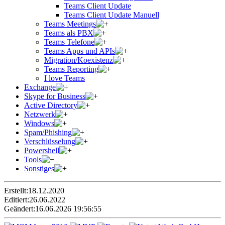
Teams Client Update
Teams Client Update Manuell
Teams Meetings
Teams als PBX
Teams Telefone
Teams Apps und APIs
Migration/Koexistenz
Teams Reporting
I love Teams
Exchange
Skype for Business
Active Directory
Netzwerk
Windows
Spam/Phishing
Verschlüsselung
Powershell
Tools
Sonstiges
Erstellt:
18.12.2020
Editiert:
26.06.2022
Geändert:
16.06.2026 19:56:55