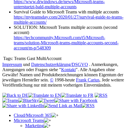
https://www.drwindows.de/news/Microsoft-teams-
unterstuetzt-bald-multiple-accounts
Survival Guide to Microsoft Teams with multiple accounts
https://myteamsday.com/2020/01/27/survival-guide-to-teams-
multiple-accounts/
SOLUTION: Microsoft Teams multiple accounts (second
account)
https://techcommunity.Microsoft.com/t5/Microsoft-
teams/solution-Microsoft-teams-multiple-accounts-second-
account/m-p/548309
Tags:
Teams Gast MultiAccount
Impressum
und
Datenschutzerklärung/DSGVO
. Anmerkungen,
Anregungen oder Fragen siehe "
Kontakt
". Alle Angaben ohne
Gewähr! Namen und Produktbezeichnungen können Eigentum der
jeweiligen Hersteller sein.
©
1998-heute
Frank Carius
, Jede weitere
Veröffentlichung nur mit meinem vorherigen Einverständnis.
Cloud/Microsoft 365
Microsoft Teams
Marketing