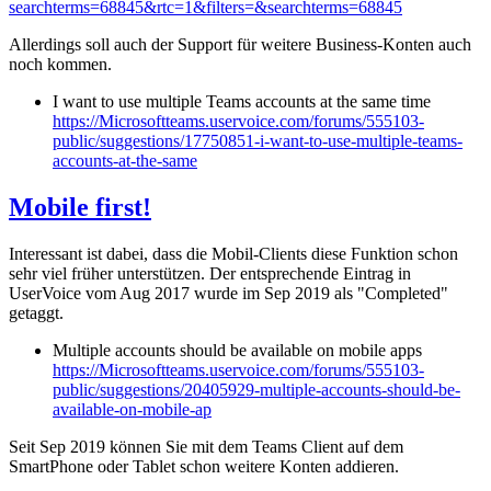
searchterms=68845&rtc=1&filters=&searchterms=68845
Allerdings soll auch der Support für weitere Business-Konten auch
noch kommen.
I want to use multiple Teams accounts at the same time
https://Microsoftteams.uservoice.com/forums/555103-
public/suggestions/17750851-i-want-to-use-multiple-teams-
accounts-at-the-same
Mobile first!
Interessant ist dabei, dass die Mobil-Clients diese Funktion schon
sehr viel früher unterstützen. Der entsprechende Eintrag in
UserVoice vom Aug 2017 wurde im Sep 2019 als "Completed"
getaggt.
Multiple accounts should be available on mobile apps
https://Microsoftteams.uservoice.com/forums/555103-
public/suggestions/20405929-multiple-accounts-should-be-
available-on-mobile-ap
Seit Sep 2019 können Sie mit dem Teams Client auf dem
SmartPhone oder Tablet schon weitere Konten addieren.