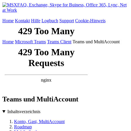
Home
Kontakt
Hilfe
Logbuch
Support
Cookie-Hinweis
Home
Microsoft Teams
Teams Client
Teams und MultiAccount
Teams und MultiAccount
Inhaltsverzeichnis
Konto, Gast, MultiAccount
Roadmap