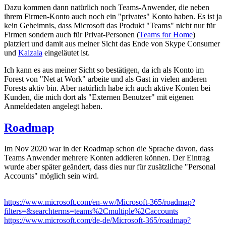
Dazu kommen dann natürlich noch Teams-Anwender, die neben
ihrem Firmen-Konto auch noch ein "privates" Konto haben. Es ist ja
kein Geheimnis, dass Microsoft das Produkt "Teams" nicht nur für
Firmen sondern auch für Privat-Personen (
Teams for Home
)
platziert und damit aus meiner Sicht das Ende von Skype Consumer
und
Kaizala
eingeläutet ist.
Ich kann es aus meiner Sicht so bestätigen, da ich als Konto im
Forest von "Net at Work" arbeite und als Gast in vielen anderen
Forests aktiv bin. Aber natürlich habe ich auch aktive Konten bei
Kunden, die mich dort als "Externen Benutzer" mit eigenen
Anmeldedaten angelegt haben.
Roadmap
Im Nov 2020 war in der Roadmap schon die Sprache davon, dass
Teams Anwender mehrere Konten addieren können. Der Eintrag
wurde aber später geändert, dass dies nur für zusätzliche "Personal
Accounts" möglich sein wird.
https://www.microsoft.com/en-ww/Microsoft-365/roadmap?
filters=&searchterms=teams%2Cmultiple%2Caccounts
https://www.microsoft.com/de-de/Microsoft-365/roadmap?