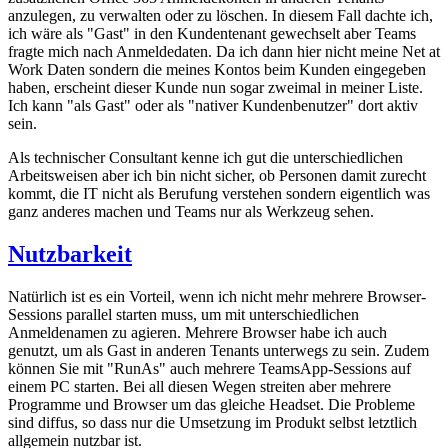
anzulegen, zu verwalten oder zu löschen. In diesem Fall dachte ich,
ich wäre als "Gast" in den Kundentenant gewechselt aber Teams
fragte mich nach Anmeldedaten. Da ich dann hier nicht meine Net at
Work Daten sondern die meines Kontos beim Kunden eingegeben
haben, erscheint dieser Kunde nun sogar zweimal in meiner Liste.
Ich kann "als Gast" oder als "nativer Kundenbenutzer" dort aktiv
sein.
Als technischer Consultant kenne ich gut die unterschiedlichen
Arbeitsweisen aber ich bin nicht sicher, ob Personen damit zurecht
kommt, die IT nicht als Berufung verstehen sondern eigentlich was
ganz anderes machen und Teams nur als Werkzeug sehen.
Nutzbarkeit
Natürlich ist es ein Vorteil, wenn ich nicht mehr mehrere Browser-
Sessions parallel starten muss, um mit unterschiedlichen
Anmeldenamen zu agieren. Mehrere Browser habe ich auch
genutzt, um als Gast in anderen Tenants unterwegs zu sein. Zudem
können Sie mit "RunAs" auch mehrere TeamsApp-Sessions auf
einem PC starten. Bei all diesen Wegen streiten aber mehrere
Programme und Browser um das gleiche Headset. Die Probleme
sind diffus, so dass nur die Umsetzung im Produkt selbst letztlich
allgemein nutzbar ist.