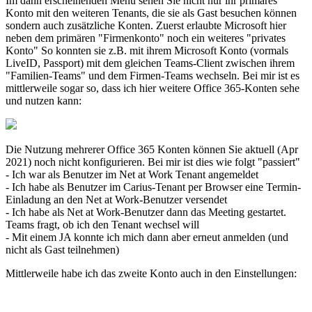
Im dann erscheinenden Menü sehen Sie nicht nur ihr primäres
Konto mit den weiteren Tenants, die sie als Gast besuchen können
sondern auch zusätzliche Konten. Zuerst erlaubte Microsoft hier
neben dem primären "Firmenkonto" noch ein weiteres "privates
Konto" So konnten sie z.B. mit ihrem Microsoft Konto (vormals
LiveID, Passport) mit dem gleichen Teams-Client zwischen ihrem
"Familien-Teams" und dem Firmen-Teams wechseln. Bei mir ist es
mittlerweile sogar so, dass ich hier weitere Office 365-Konten sehe
und nutzen kann:
Die Nutzung mehrerer Office 365 Konten können Sie aktuell (Apr
2021) noch nicht konfigurieren. Bei mir ist dies wie folgt "passiert"
- Ich war als Benutzer im Net at Work Tenant angemeldet
- Ich habe als Benutzer im Carius-Tenant per Browser eine Termin-
Einladung an den Net at Work-Benutzer versendet
- Ich habe als Net at Work-Benutzer dann das Meeting gestartet.
Teams fragt, ob ich den Tenant wechsel will
- Mit einem JA konnte ich mich dann aber erneut anmelden (und
nicht als Gast teilnehmen)
Mittlerweile habe ich das zweite Konto auch in den Einstellungen: