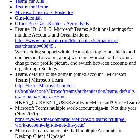
Teams für Alle
Teams for Home
Microsoft Teams ist kostenlos
Gast-Identität
Office 365 Gast-Konten / Azure B2B
Feature ID: 68845: Microsoft Teams: Additional settings for
multiple Accounts and Organizations.
https://www.microsoft.com/Microsoft-365/roadmap?
searchterms=68845
.
We're adding support within Teams desktop to be able to add
one personal account, along with one work/school account,
change their profile picture, and switch between accounts and
orgs through Settings.
Teams defaults to the domain-joined account - Microsoft
Teams | Microsoft Learn
https://learn.Microsoft.com/en-
us/troubleshoot/Microsoftteams/authentication/teams-defaults-
to-domain-joined-account
HKEY_CURRENT_USER\Software\Microsoft\Office\Teams\S
Microsoft Teams multiple work-account sign-in: Not this year
(Nov 2020)
https://www.zdnet.com/article/Microsoft-teams-multiple-
work-account-sign-in-not-this-year/
Microsoft Teams unterstützt bald multiple Accounts im
Desktop-Client *Update*