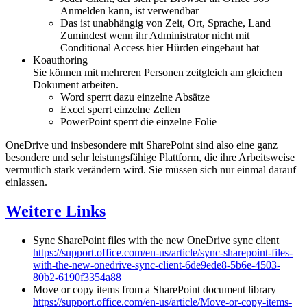
Anmelden kann, ist verwendbar
Das ist unabhängig von Zeit, Ort, Sprache, Land
Zumindest wenn ihr Administrator nicht mit
Conditional Access hier Hürden eingebaut hat
Koauthoring
Sie können mit mehreren Personen zeitgleich am gleichen
Dokument arbeiten.
Word sperrt dazu einzelne Absätze
Excel sperrt einzelne Zellen
PowerPoint sperrt die einzelne Folie
OneDrive und insbesondere mit SharePoint sind also eine ganz
besondere und sehr leistungsfähige Plattform, die ihre Arbeitsweise
vermutlich stark verändern wird. Sie müssen sich nur einmal darauf
einlassen.
Weitere Links
Sync SharePoint files with the new OneDrive sync client
https://support.office.com/en-us/article/sync-sharepoint-files-
with-the-new-onedrive-sync-client-6de9ede8-5b6e-4503-
80b2-6190f3354a88
Move or copy items from a SharePoint document library
https://support.office.com/en-us/article/Move-or-copy-items-