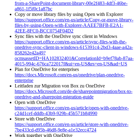
from-a-SharePoint-document-library-00e2f483-4df3-46be-
a861-1f5f0c1a87bc
Copy or move library files by using Open with Explorer
https://support.office.com/en-us/article/Copy-or-move-library-
files-by-using-Open-with-Explorer-AAEE7BFB-E2A1-
42EE-8FC0-BCC0754F04D2
Sync files with the OneDrive sync client in Windows
https://support.office.com/en-us/article/sync-files-with-the-
onedrive-sync-client-in-windows-615391c4-2bd3-4aae-a42a-
858262e42a49?
ocmsassetID=HA102832401&CorrelationId=b9ef78ab-87aa-
4015-994c-676ca722017f&ui=en-US&rs=en-US&ad=US
Plan for OneDrive for enterprises
https://docs.Microsoft.com/en-us/onedrive/plan-onedrive-
enterprise
Leitfaden zur Migration von Box zu OneDrive
https://docs.Microsoft.com/de-de/sharepointmigration/box-to-
onedrive-and-sharepoint-migration-guide
Open with OneDrive
https://support.office.com/en-us/article/open-with-onedrive-
c24d1cef-dddb-43b9-929b-45b571b84990
Store with OneDrive
https://support.office.com/en-us/article/store-with-onedrive-
7be433cd-d95b-46d8-9e8e-a1e32ecc4724
Work together with OneDrive