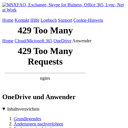
Home
Kontakt
Hilfe
Logbuch
Support
Cookie-Hinweis
Home
Cloud/Microsoft 365
OneDrive
Anwender
OneDrive und Anwender
Inhaltsverzeichnis
Grundlegendes
Änderungen nachverfolgen