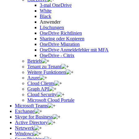
3-mal OneDrive
White
Black
Anwender
Löschungen
OneDrive Richtlinien
Sharing oder Kopieren
OneDrive Migration
OneDrive Anmeldefehler mit MFA
OneDrive - Citrix
Betrieb
Tenant zu Tenant
Weitere Funktionen
Azure
Cloud Clients
Graph API
Cloud Security
Microsoft Cloud Portale
Microsoft Teams
Exchange
Skype for Business
Active Directory
Netzwerk
Windows