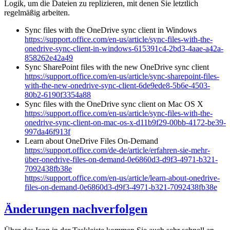
Logik, um die Dateien zu replizieren, mit denen Sie letztlich
regelmäßig arbeiten.
Sync files with the OneDrive sync client in Windows
https://support.office.com/en-us/article/sync-files-with-the-
onedrive-sync-client-in-windows-615391c4-2bd3-4aae-a42a-
858262e42a49
Sync SharePoint files with the new OneDrive sync client
https://support.office.com/en-us/article/sync-sharepoint-files-
with-the-new-onedrive-sync-client-6de9ede8-5b6e-4503-
80b2-6190f3354a88
Sync files with the OneDrive sync client on Mac OS X
https://support.office.com/en-us/article/sync-files-with-the-
onedrive-sync-client-on-mac-os-x-d11b9f29-00bb-4172-be39-
997da46f913f
Learn about OneDrive Files On-Demand
https://support.office.com/de-de/article/erfahren-sie-mehr-
über-onedrive-files-on-demand-0e6860d3-d9f3-4971-b321-
7092438fb38e
https://support.office.com/en-us/article/learn-about-onedrive-
files-on-demand-0e6860d3-d9f3-4971-b321-7092438fb38e
Änderungen nachverfolgen