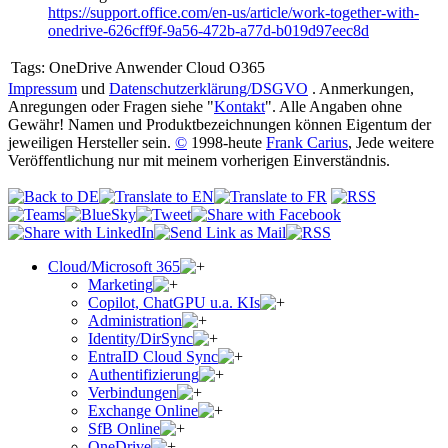
https://support.office.com/en-us/article/work-together-with-
onedrive-626cff9f-9a56-472b-a77d-b019d97eec8d
Tags:
OneDrive Anwender Cloud O365
Impressum
und
Datenschutzerklärung/DSGVO
. Anmerkungen,
Anregungen oder Fragen siehe "
Kontakt
". Alle Angaben ohne
Gewähr! Namen und Produktbezeichnungen können Eigentum der
jeweiligen Hersteller sein.
©
1998-heute
Frank Carius
, Jede weitere
Veröffentlichung nur mit meinem vorherigen Einverständnis.
Cloud/Microsoft 365
Marketing
Copilot, ChatGPU u.a. KIs
Administration
Identity/DirSync
EntraID Cloud Sync
Authentifizierung
Verbindungen
Exchange Online
SfB Online
OneDrive