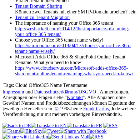
Viraler Tenant übernehmen
Tenant Domain Sharing
Können zwei Tenants mit einer SMTP-Domain arbeiten? Jein
Tenant zu Tenant Migration
The importance of naming your Office 365 tenant
http://weshackett.com/2014/12/the-importance-of-naming-
your-office-365-tenant/
Choose your Office 365 tenant name wisely!
https://ian-moran.com/2019/04/13/choose-your-office-365-
tenant-name-wisely/
Microsoft Adds Office 365 & SharePoint Online Tenant
Rename. What you need to know
https://www.cloudservus.com/Microsoft-adds-office-365-
sharepoint-online-tenant-renaming-what-you-need-to-know/
Tags:
Cloud Office365 Name Tenantname
Impressum
und
Datenschutzerklärung/DSGVO
. Anmerkungen,
Anregungen oder Fragen siehe "
Kontakt
". Alle Angaben ohne
Gewähr! Namen und Produktbezeichnungen können Eigentum der
jeweiligen Hersteller sein.
©
1998-heute
Frank Carius
, Jede weitere
Veröffentlichung nur mit meinem vorherigen Einverständnis.