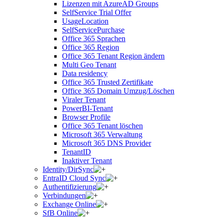
Lizenzen mit AzureAD Groups
SelfService Trial Offer
UsageLocation
SelfServicePurchase
Office 365 Sprachen
Office 365 Region
Office 365 Tenant Region ändern
Multi Geo Tenant
Data residency
Office 365 Trusted Zertifikate
Office 365 Domain Umzug/Löschen
Viraler Tenant
PowerBI-Tenant
Browser Profile
Office 365 Tenant löschen
Microsoft 365 Verwaltung
Microsoft 365 DNS Provider
TenantID
Inaktiver Tenant
Identity/DirSync
EntraID Cloud Sync
Authentifizierung
Verbindungen
Exchange Online
SfB Online