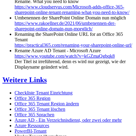
Rename. What you need to know
https://www.cloudservus.com/Microsoft-adds-office-365-
sharepoint-online-tenant-renaming-what-you-need-to-know/
Umbenennen der SharePoint Online Domain nun möglich
https://www.rakoellner.de/2021/06/umbenennen-der-
sharepoint-online-domain-nun-moeglich/
Renaming the SharePoint Online URL for an Office 365
Tenant
https://practical365.com/renaming-your-sharepoint-online-url/
Rename Azure AD Tenant - Microsoft Azure
https://www.youtube.com/watch?v=kGZmaQgbqk8
Der Titel ist irreführend, denn es wird nur gezeigt, wie der
Displayname geändert wird.
Weitere Links
Checkliste Tenant Einrichtung
Office 365 Region
Office 365 Tenant Region ändern
Office 365 Tenant löschen
Office 365 Sprachen
Azure AD - Ein Verzeichnisdienst, oder zwei oder mehr
Azure Ressources
PowerBI-Tenant