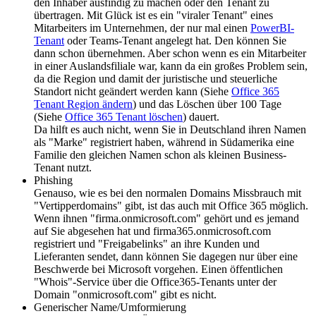
den Inhaber ausfindig zu machen oder den Tenant zu
übertragen. Mit Glück ist es ein "viraler Tenant" eines
Mitarbeiters im Unternehmen, der nur mal einen
PowerBI-
Tenant
oder Teams-Tenant angelegt hat. Den können Sie
dann schon übernehmen. Aber schon wenn es ein Mitarbeiter
in einer Auslandsfiliale war, kann da ein großes Problem sein,
da die Region und damit der juristische und steuerliche
Standort nicht geändert werden kann (Siehe
Office 365
Tenant Region ändern
) und das Löschen über 100 Tage
(Siehe
Office 365 Tenant löschen
) dauert.
Da hilft es auch nicht, wenn Sie in Deutschland ihren Namen
als "Marke" registriert haben, während in Südamerika eine
Familie den gleichen Namen schon als kleinen Business-
Tenant nutzt.
Phishing
Genauso, wie es bei den normalen Domains Missbrauch mit
"Vertipperdomains" gibt, ist das auch mit Office 365 möglich.
Wenn ihnen "firma.onmicrosoft.com" gehört und es jemand
auf Sie abgesehen hat und firma365.onmicrosoft.com
registriert und "Freigabelinks" an ihre Kunden und
Lieferanten sendet, dann können Sie dagegen nur über eine
Beschwerde bei Microsoft vorgehen. Einen öffentlichen
"Whois"-Service über die Office365-Tenants unter der
Domain "onmicrosoft.com" gibt es nicht.
Generischer Name/Umformierung