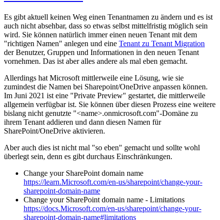
Es gibt aktuell keinen Weg einen Tenantnamen zu ändern und es ist
auch nicht absehbar, dass so etwas selbst mittelfristig möglich sein
wird. Sie können natürlich immer einen neuen Tenant mit dem
"richtigen Namen" anlegen und eine
Tenant zu Tenant Migration
der Benutzer, Gruppen und Informationen in den neuen Tenant
vornehmen. Das ist aber alles andere als mal eben gemacht.
Allerdings hat Microsoft mittlerweile eine Lösung, wie sie
zumindest die Namen bei Sharepoint/OneDrive anpassen können.
Im Juni 2021 ist eine "Private Preview" gestartet, die mittlerweile
allgemein verfügbar ist. Sie können über diesen Prozess eine weitere
bislang nicht genutzte "<name>.onmicrosoft.com"-Domäne zu
ihrem Tenant addieren und dann diesen Namen für
SharePoint/OneDrive aktivieren.
Aber auch dies ist nicht mal "so eben" gemacht und sollte wohl
überlegt sein, denn es gibt durchaus Einschränkungen.
Change your SharePoint domain name
https://learn.Microsoft.com/en-us/sharepoint/change-your-
sharepoint-domain-name
Change your SharePoint domain name - Limitations
https://docs.Microsoft.com/en-us/sharepoint/change-your-
sharepoint-domain-name#limitations