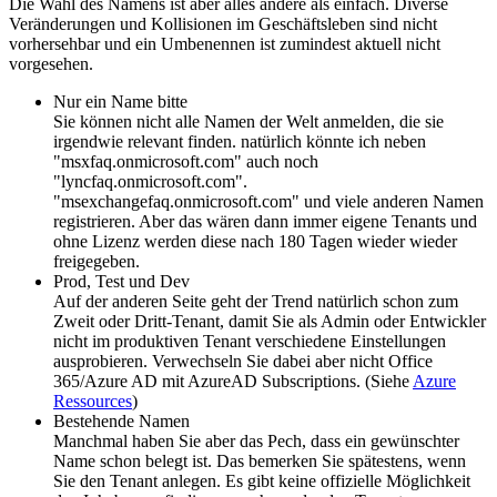
Die Wahl des Namens ist aber alles andere als einfach. Diverse
Veränderungen und Kollisionen im Geschäftsleben sind nicht
vorhersehbar und ein Umbenennen ist zumindest aktuell nicht
vorgesehen.
Nur ein Name bitte
Sie können nicht alle Namen der Welt anmelden, die sie
irgendwie relevant finden. natürlich könnte ich neben
"msxfaq.onmicrosoft.com" auch noch
"lyncfaq.onmicrosoft.com".
"msexchangefaq.onmicrosoft.com" und viele anderen Namen
registrieren. Aber das wären dann immer eigene Tenants und
ohne Lizenz werden diese nach 180 Tagen wieder wieder
freigegeben.
Prod, Test und Dev
Auf der anderen Seite geht der Trend natürlich schon zum
Zweit oder Dritt-Tenant, damit Sie als Admin oder Entwickler
nicht im produktiven Tenant verschiedene Einstellungen
ausprobieren. Verwechseln Sie dabei aber nicht Office
365/Azure AD mit AzureAD Subscriptions. (Siehe
Azure
Ressources
)
Bestehende Namen
Manchmal haben Sie aber das Pech, dass ein gewünschter
Name schon belegt ist. Das bemerken Sie spätestens, wenn
Sie den Tenant anlegen. Es gibt keine offizielle Möglichkeit