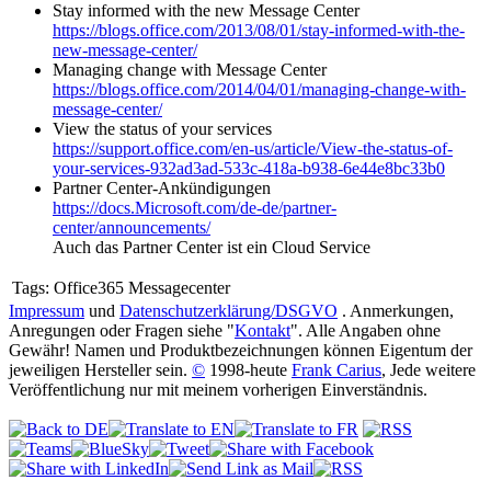
Stay informed with the new Message Center
https://blogs.office.com/2013/08/01/stay-informed-with-the-
new-message-center/
Managing change with Message Center
https://blogs.office.com/2014/04/01/managing-change-with-
message-center/
View the status of your services
https://support.office.com/en-us/article/View-the-status-of-
your-services-932ad3ad-533c-418a-b938-6e44e8bc33b0
Partner Center-Ankündigungen
https://docs.Microsoft.com/de-de/partner-
center/announcements/
Auch das Partner Center ist ein Cloud Service
Tags:
Office365 Messagecenter
Impressum
und
Datenschutzerklärung/DSGVO
. Anmerkungen,
Anregungen oder Fragen siehe "
Kontakt
". Alle Angaben ohne
Gewähr! Namen und Produktbezeichnungen können Eigentum der
jeweiligen Hersteller sein.
©
1998-heute
Frank Carius
, Jede weitere
Veröffentlichung nur mit meinem vorherigen Einverständnis.