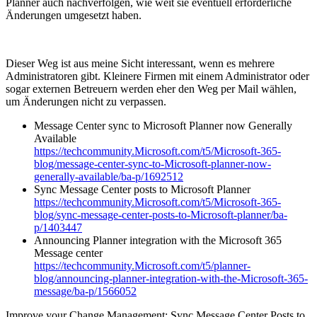
Planner auch nachverfolgen, wie weit sie eventuell erforderliche
Änderungen umgesetzt haben.
Dieser Weg ist aus meine Sicht interessant, wenn es mehrere
Administratoren gibt. Kleinere Firmen mit einem Administrator oder
sogar externen Betreuern werden eher den Weg per Mail wählen,
um Änderungen nicht zu verpassen.
Message Center sync to Microsoft Planner now Generally
Available
https://techcommunity.Microsoft.com/t5/Microsoft-365-
blog/message-center-sync-to-Microsoft-planner-now-
generally-available/ba-p/1692512
Sync Message Center posts to Microsoft Planner
https://techcommunity.Microsoft.com/t5/Microsoft-365-
blog/sync-message-center-posts-to-Microsoft-planner/ba-
p/1403447
Announcing Planner integration with the Microsoft 365
Message center
https://techcommunity.Microsoft.com/t5/planner-
blog/announcing-planner-integration-with-the-Microsoft-365-
message/ba-p/1566052
Improve your Change Management: Sync Message Center Posts to