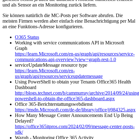
und als Sensor an ein Monitoring zurück liefern.
Sie können natürlich die MC-Posts per Software abrufen. Die
meisten Firmen werden aber einfach eine Benachrichtigung per Mal
an eine Funktions-Adresse konfigurieren.
O365 Status
Working with service communications API in Microsoft
Graph
https://learn.Microsoft.com/en-us/graph/api/resources/service-
communications-api-overview?view=graph-rest-1.0
serviceUpdateMessage resource type
https://learn.Microsoft.com/en-
us/graph/api/resources/serviceupdatemessage
Using PowerShell to obtain your Tenants Office365 Health
Dashboard
http://blogs.technet.com/b/cammurray/archive/2014/09/24/using
powershell-to-obtain-the-office365-dashboard.aspx
Office 365-Berichterstattungswebdienst
https://msdn.Microsoft.com/de-de/library/office/jj984325.aspx
How Many Message Center Announcements End Up Being
Delayed?
https://office365itpros.com/2024/02/09/message-center-posts-
sdk/
Wazuh - Monitoring Office 365 Activity