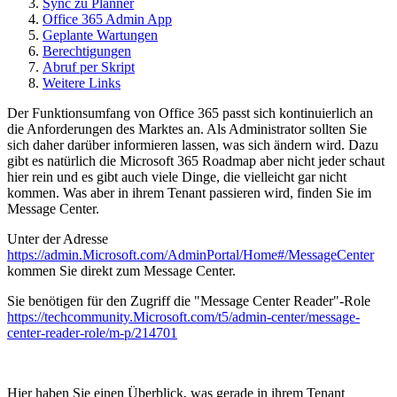
Sync zu Planner
Office 365 Admin App
Geplante Wartungen
Berechtigungen
Abruf per Skript
Weitere Links
Der Funktionsumfang von Office 365 passt sich kontinuierlich an
die Anforderungen des Marktes an. Als Administrator sollten Sie
sich daher darüber informieren lassen, was sich ändern wird. Dazu
gibt es natürlich die Microsoft 365 Roadmap aber nicht jeder schaut
hier rein und es gibt auch viele Dinge, die vielleicht gar nicht
kommen. Was aber in ihrem Tenant passieren wird, finden Sie im
Message Center.
Unter der Adresse
https://admin.Microsoft.com/AdminPortal/Home#/MessageCenter
kommen Sie direkt zum Message Center.
Sie benötigen für den Zugriff die "Message Center Reader"-Role
https://techcommunity.Microsoft.com/t5/admin-center/message-
center-reader-role/m-p/214701
Hier haben Sie einen Überblick, was gerade in ihrem Tenant