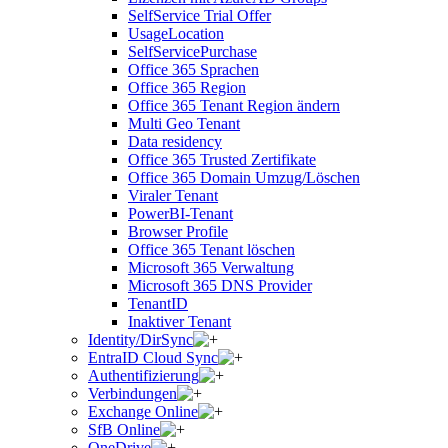
SelfService Trial Offer
UsageLocation
SelfServicePurchase
Office 365 Sprachen
Office 365 Region
Office 365 Tenant Region ändern
Multi Geo Tenant
Data residency
Office 365 Trusted Zertifikate
Office 365 Domain Umzug/Löschen
Viraler Tenant
PowerBI-Tenant
Browser Profile
Office 365 Tenant löschen
Microsoft 365 Verwaltung
Microsoft 365 DNS Provider
TenantID
Inaktiver Tenant
Identity/DirSync
EntraID Cloud Sync
Authentifizierung
Verbindungen
Exchange Online
SfB Online
OneDrive