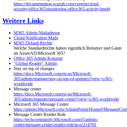
https://documentation.wazuh.com/current/cloud-
security/office365/monitoring-office365-activity.html#
Weitere Links
M365 Admin Mailadresse
Cloud Notification Mails
M365 Default Rechte
Welche Standardrechte haben eigentlich Benutzer und Gäste
im AzureAD/Microsoft 365?
Office 365 Admin Konzept
"Global Reader" Admin
Stay on top of changes
https://docs.Microsoft.com/en-us/Microsoft-
365/admin/manage/stay-on-top-of-updates?view=o365-
worldwide
Message center
https://docs.Microsoft.com/en-us/Microsoft-
365/admin/manage/message-center?view=o365-worldwide
Microsoft 365 Message Center
https://admin.Microsoft.com/AdminPortal/Home#/MessageCent
Message Center Reader Role
https://techcommunity.Microsoft.com/t5/admin-
center/message-center-reader-role/m-p/214701