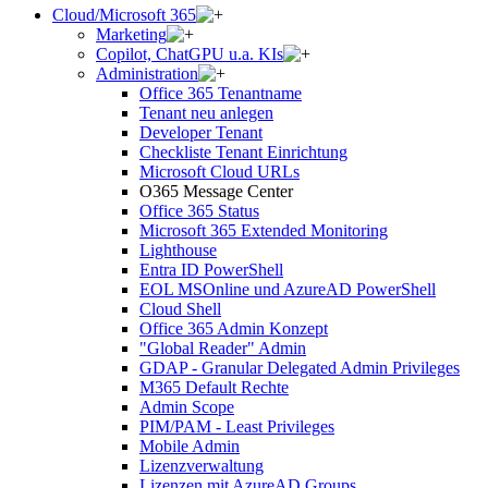
Cloud/Microsoft 365
Marketing
Copilot, ChatGPU u.a. KIs
Administration
Office 365 Tenantname
Tenant neu anlegen
Developer Tenant
Checkliste Tenant Einrichtung
Microsoft Cloud URLs
O365 Message Center
Office 365 Status
Microsoft 365 Extended Monitoring
Lighthouse
Entra ID PowerShell
EOL MSOnline und AzureAD PowerShell
Cloud Shell
Office 365 Admin Konzept
"Global Reader" Admin
GDAP - Granular Delegated Admin Privileges
M365 Default Rechte
Admin Scope
PIM/PAM - Least Privileges
Mobile Admin
Lizenzverwaltung
Lizenzen mit AzureAD Groups