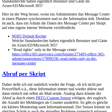
Standardrechte haben eigentlich Benutzer und Gäste im
AzureAD/Microsoft 365?
Hier ist der Weg besser, wenn ein Administrator das Message Center
in einen Planner synchronisiert und so die Information teilt. Denkbar
ist auch, dass ein Admin die Daten des Message Center per Skript
auf eine eigene interne Webseite veröffentlicht.
M365 Default Rechte
Welche Standardrechte haben eigentlich Benutzer und Gäste
im AzureAD/Microsoft 365?
"Read rights" only in the Message center
https://office365.uservoice.com/forums/273493-office-365-
admin/suggestions/17899258--read-rights-only-in-the-
message-center
Abruf per Skript
Daher stelle ich mir natürlich wieder die Frage, ob ich nicht per
PowerShell o.ä., diese Information immer mal wieder ablese und
dann einfach mit selbst als Mail sende. Analog dazu könnte der
Abruf ja durch einen
PRTG:Custom Sensor
erfolgen, der zugleich
die Anzahl der Meldungen als Counter ausliefert. So gibt es gleiche
ein kleines Monitoring samt Informationsmail. Der Sensor könnte im
gleichen Schritt ja auch die aktuellen Probleme numerisch erfassen