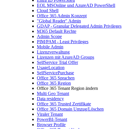
Entra ID PowerShell
EOL MSOnline und AzureAD PowerShell
Cloud Shell
Office 365 Admin Konzept
"Global Reader" Admin
GDAP - Granular Delegated Admin Privileges
M365 Default Rechte
Admin Scope
PIM/PAM - Least Privileges
Mobile Admin
Lizenzverwaltung
Lizenzen mit AzureAD Groups
SelfService Trial Offer
UsageLocation
SelfServicePurchase
Office 365 Sprachen
Office 365 Region
Office 365 Tenant Region ändern
Multi Geo Tenant
Data residency
Office 365 Trusted Zertifikate
Office 365 Domain Umzug/Löschen
Viraler Tenant
PowerBI-Tenant
Browser Profile