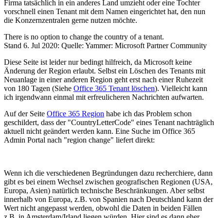
Firma tatsächlich in ein anderes Land umzieht oder eine Tochter
vorschnell einen Tenant mit dem Namen eingerichtet hat, den nun
die Konzernzentralen gerne nutzen möchte.
There is no option to change the country of a tenant.
Stand 6. Jul 2020: Quelle: Yammer: Microsoft Partner Community
Diese Seite ist leider nur bedingt hilfreich, da Microsoft keine
Änderung der Region erlaubt. Selbst ein Löschen des Tenants mit
Neuanlage in einer anderen Region geht erst nach einer Ruhezeit
von 180 Tagen (Siehe
Office 365 Tenant löschen
). Vielleicht kann
ich irgendwann einmal mit erfreulicheren Nachrichten aufwarten.
Auf der Seite
Office 365 Region
habe ich das Problem schon
geschildert, dass der "CountryLetterCode" eines Tenant nachträglich
aktuell nicht geändert werden kann. Eine Suche im Office 365
Admin Portal nach "region change" liefert direkt:
Wenn ich die verschiedenen Begründungen dazu recherchiere, dann
gibt es bei einem Wechsel zwischen geografischen Regionen (USA,
Europa, Asien) natürlich technische Beschränkungen. Aber selbst
innerhalb von Europa, z.B. von Spanien nach Deutschland kann der
Wert nicht angepasst werden, obwohl die Daten in beiden Fällen
z.B. in Amsterdam/Irland liegen würden. Hier sind es dann eher