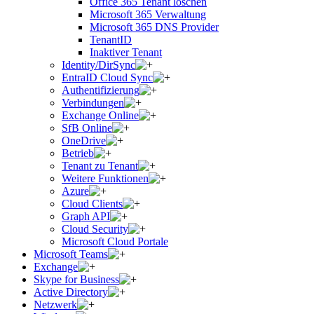
Office 365 Tenant löschen
Microsoft 365 Verwaltung
Microsoft 365 DNS Provider
TenantID
Inaktiver Tenant
Identity/DirSync
EntraID Cloud Sync
Authentifizierung
Verbindungen
Exchange Online
SfB Online
OneDrive
Betrieb
Tenant zu Tenant
Weitere Funktionen
Azure
Cloud Clients
Graph API
Cloud Security
Microsoft Cloud Portale
Microsoft Teams
Exchange
Skype for Business
Active Directory
Netzwerk