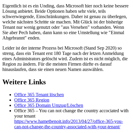
Eigentlich ist es ein Unding, dass Microsoft hier noch keine bessere
Lösung anbietet. Beide Optionen haben sehr viele, teils
schwerwiegende, Einschränkungen. Daher ist genau zu überlegen,
welche nächsten Schritte sie machen. Mit Glück ist der bisherige
Tenant nur wenig genutzt oder "aus Versehen" vorhanden. Wenn
Sie aber Pech haben, dann kann so eine Umstellung wie "Einmal
Abgebrannt" enden.
Leider ist der interne Prozess bei Microsoft (Stand Sep 2020) so
streng, dass ein Tenant erst 180 Tage nach der letzen Anmeldung
eines Administrators gelöscht wird. Zudem ist es nicht möglich, die
Region zu ändern. Für die meisten Firmen dürfte es darauf
hinauslaufen, dass sie einen neuen Namen auswählen.
Weitere Links
Office 365 Tenant löschen
Office 365 Region
Office 365 Domain Umzug/Löschen
Office 365 – You can not change the country accociated with
your tenant
https://www.hametbenoit.info/2013/04/27/office-365-you-
can-not-change-the-country-associated-with-your-tenant/