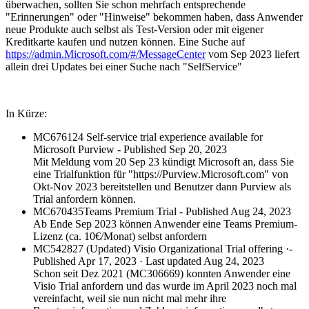
überwachen, sollten Sie schon mehrfach entsprechende
"Erinnerungen" oder "Hinweise" bekommen haben, dass Anwender
neue Produkte auch selbst als Test-Version oder mit eigener
Kreditkarte kaufen und nutzen können. Eine Suche auf
https://admin.Microsoft.com/#/MessageCenter
vom Sep 2023 liefert
allein drei Updates bei einer Suche nach "SelfService"
In Kürze:
MC676124 Self-service trial experience available for
Microsoft Purview - Published Sep 20, 2023
Mit Meldung vom 20 Sep 23 kündigt Microsoft an, dass Sie
eine Trialfunktion für "https://Purview.Microsoft.com" von
Okt-Nov 2023 bereitstellen und Benutzer dann Purview als
Trial anfordern können.
MC670435Teams Premium Trial - Published Aug 24, 2023
Ab Ende Sep 2023 können Anwender eine Teams Premium-
Lizenz (ca. 10€/Monat) selbst anfordern
MC542827 (Updated) Visio Organizational Trial offering ·-
Published Apr 17, 2023 · Last updated Aug 24, 2023
Schon seit Dez 2021 (MC306669) konnten Anwender eine
Visio Trial anfordern und das wurde im April 2023 noch mal
vereinfacht, weil sie nun nicht mal mehr ihre