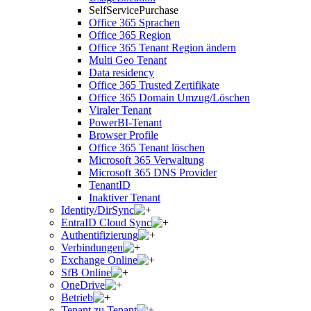
SelfServicePurchase
Office 365 Sprachen
Office 365 Region
Office 365 Tenant Region ändern
Multi Geo Tenant
Data residency
Office 365 Trusted Zertifikate
Office 365 Domain Umzug/Löschen
Viraler Tenant
PowerBI-Tenant
Browser Profile
Office 365 Tenant löschen
Microsoft 365 Verwaltung
Microsoft 365 DNS Provider
TenantID
Inaktiver Tenant
Identity/DirSync
EntraID Cloud Sync
Authentifizierung
Verbindungen
Exchange Online
SfB Online
OneDrive
Betrieb
Tenant zu Tenant