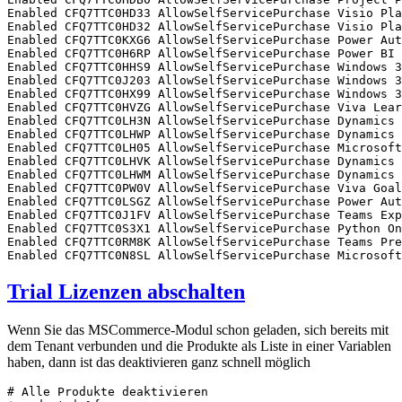
Enabled CFQ7TTC0HD33 AllowSelfServicePurchase Visio Pla
Enabled CFQ7TTC0HD32 AllowSelfServicePurchase Visio Pla
Enabled CFQ7TTC0KXG6 AllowSelfServicePurchase Power Aut
Enabled CFQ7TTC0H6RP AllowSelfServicePurchase Power BI 
Enabled CFQ7TTC0HHS9 AllowSelfServicePurchase Windows 3
Enabled CFQ7TTC0J203 AllowSelfServicePurchase Windows 3
Enabled CFQ7TTC0HX99 AllowSelfServicePurchase Windows 3
Enabled CFQ7TTC0HVZG AllowSelfServicePurchase Viva Lear
Enabled CFQ7TTC0LH3N AllowSelfServicePurchase Dynamics 
Enabled CFQ7TTC0LHWP AllowSelfServicePurchase Dynamics 
Enabled CFQ7TTC0LH05 AllowSelfServicePurchase Microsoft
Enabled CFQ7TTC0LHVK AllowSelfServicePurchase Dynamics 
Enabled CFQ7TTC0LHWM AllowSelfServicePurchase Dynamics 
Enabled CFQ7TTC0PW0V AllowSelfServicePurchase Viva Goal
Enabled CFQ7TTC0LSGZ AllowSelfServicePurchase Power Aut
Enabled CFQ7TTC0J1FV AllowSelfServicePurchase Teams Exp
Enabled CFQ7TTC0S3X1 AllowSelfServicePurchase Python On
Enabled CFQ7TTC0RM8K AllowSelfServicePurchase Teams Pre
Enabled CFQ7TTC0N8SL AllowSelfServicePurchase Microsoft
Trial Lizenzen abschalten
Wenn Sie das MSCommerce-Modul schon geladen, sich bereits mit
dem Tenant verbunden und die Produkte als Liste in einer Variablen
haben, dann ist das deaktivieren ganz schnell möglich
# Alle Produkte deaktivieren
