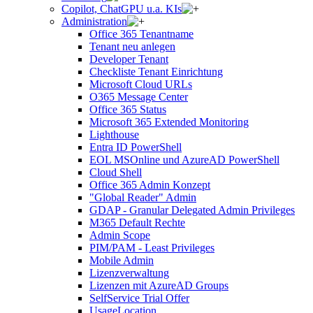
Copilot, ChatGPU u.a. KIs
Administration
Office 365 Tenantname
Tenant neu anlegen
Developer Tenant
Checkliste Tenant Einrichtung
Microsoft Cloud URLs
O365 Message Center
Office 365 Status
Microsoft 365 Extended Monitoring
Lighthouse
Entra ID PowerShell
EOL MSOnline und AzureAD PowerShell
Cloud Shell
Office 365 Admin Konzept
"Global Reader" Admin
GDAP - Granular Delegated Admin Privileges
M365 Default Rechte
Admin Scope
PIM/PAM - Least Privileges
Mobile Admin
Lizenzverwaltung
Lizenzen mit AzureAD Groups
SelfService Trial Offer
UsageLocation