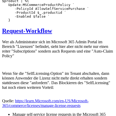
$product | %{ 

   Update-MSCommerceProductPolicy `

      -PolicyId AllowSelfServicePurchase `

      -ProductId $_.productid `

      -Enabled $false `

Request-Workflow
Wer als Administrator sich im Microsoft 365 Admin Portal im
Bereich "Lizenzen" befindet, sieht hier aber nicht mehr nur einen
reiter "Subscriptions" sondern auch Requests und eine "Auto-Claim
Policy"
Wenn Sie die "SelfLicensing-Option" im Tenant abschalten, dann
können Anwender die Lizenz nicht mehr direkt erhalten sondern
stattdessen diese "anfordern". Das Blockieren des "SelfLicensing"
hat noch einen weiteren Vorteil:
Quelle:
https://learn.Microsoft.com/en-US/Microsoft-
365/commerce/licenses/manage-license-requests
Manage self-service license requests in the Microsoft 365