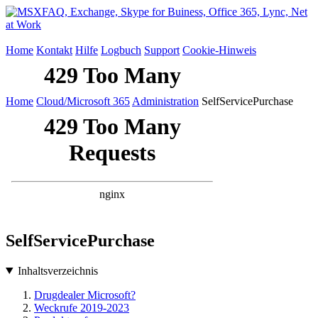
Home
Kontakt
Hilfe
Logbuch
Support
Cookie-Hinweis
Home
Cloud/Microsoft 365
Administration
SelfServicePurchase
SelfServicePurchase
Inhaltsverzeichnis
Drugdealer Microsoft?
Weckrufe 2019-2023