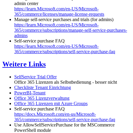
admin center
https://learn.Microsoft.com/en-US/Microsoft-
365/commerce/licenses/manage-license-requests
Manage self-service purchases and trials (for admins)
https://learn.Microsoft.com/en-US/Microsoft-
365/commerce/subscriptions/manage-self-service-purchases-
admins
Self-service purchase FAQ
https://learn.Microsoft.com/en-US/Microsoft-
365/commerce/subscriptions/self-service-purchase-faq
Weitere Links
SelfService Trial Offer
Office 365 Lizenzen als Selbstbedienung - besser nicht
Checkliste Tenant Einrichtung
PowerBI-Tenant
Office 365 Lizenzverwaltung
Office 365 Lizenzen mit Azure Groups
Self-service purchase FAQ
https://docs.Microsoft.com/en-us/Microsoft-
365/commerce/subscriptions/self-service-purchase-faq
Use AllowSelfServicePurchase for the MSCommerce
PowerShell module