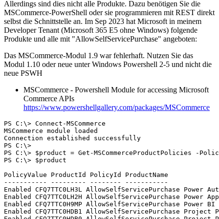
Allerdings sind dies nicht alle Produkte. Dazu benötigen Sie die
MSCommerce-PowerShell oder sie programmieren mit REST direkt
selbst die Schnittstelle an. Im Sep 2023 hat Microsoft in meinem
Developer Tenant (Microsoft 365 E5 ohne Windows) folgende
Produkte und alle mit "AllowSelfServicePurchase" angeboten:
Das MSCommerce-Modul 1.9 war fehlerhaft. Nutzen Sie das
Modul 1.10 oder neue unter Windows Powershell 2-5 und nicht die
neue PSWH
MSCommerce - Powershell Module for accessing Microsoft
Commerce APIs
https://www.powershellgallery.com/packages/MSCommerce
PS C:\> Connect-MSCommerce

MSCommerce module loaded

Connection established successfully

PS C:\>

PS C:\> $product = Get-MSCommerceProductPolicies -Polic
PS C:\> $product

PolicyValue ProductId PolicyId ProductName

----------- --------- -------- -----------

Enabled CFQ7TTC0LH3L AllowSelfServicePurchase Power Aut
Enabled CFQ7TTC0LH2H AllowSelfServicePurchase Power App
Enabled CFQ7TTC0H9MP AllowSelfServicePurchase Power BI 
Enabled CFQ7TTC0HDB1 AllowSelfServicePurchase Project P
Enabled CFQ7TTC0HDB0 AllowSelfServicePurchase Project P