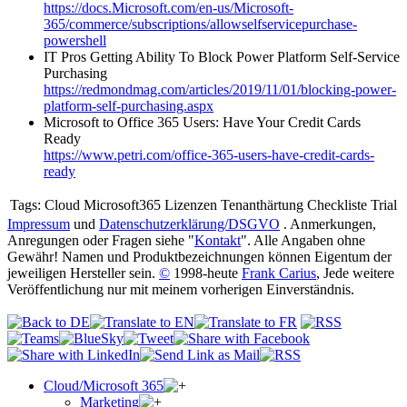
https://docs.Microsoft.com/en-us/Microsoft-
365/commerce/subscriptions/allowselfservicepurchase-
powershell
IT Pros Getting Ability To Block Power Platform Self-Service
Purchasing
https://redmondmag.com/articles/2019/11/01/blocking-power-
platform-self-purchasing.aspx
Microsoft to Office 365 Users: Have Your Credit Cards
Ready
https://www.petri.com/office-365-users-have-credit-cards-
ready
Tags:
Cloud Microsoft365 Lizenzen Tenanthärtung Checkliste Trial
Impressum
und
Datenschutzerklärung/DSGVO
. Anmerkungen,
Anregungen oder Fragen siehe "
Kontakt
". Alle Angaben ohne
Gewähr! Namen und Produktbezeichnungen können Eigentum der
jeweiligen Hersteller sein.
©
1998-heute
Frank Carius
, Jede weitere
Veröffentlichung nur mit meinem vorherigen Einverständnis.
Cloud/Microsoft 365
Marketing