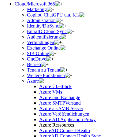
Cloud/Microsoft 365
Marketing
Copilot, ChatGPU u.a. KIs
Administration
Identity/DirSync
EntraID Cloud Sync
Authentifizierung
Verbindungen
Exchange Online
SfB Online
OneDrive
Betrieb
Tenant zu Tenant
Weitere Funktionen
Azure
Azure Überblick
Azure VMs
Azure und Exchange
Azure SMTPVersand
Azure als SMB-Server
Azure Veröffentlichungen
Azure AD Application Proxy
Azure Ressources
AzureAD Connect Health
AzureAD Connect Health Sync