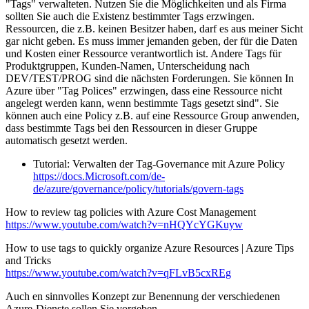
"Tags" verwalteten. Nutzen Sie die Möglichkeiten und als Firma
sollten Sie auch die Existenz bestimmter Tags erzwingen.
Ressourcen, die z.B. keinen Besitzer haben, darf es aus meiner Sicht
gar nicht geben. Es muss immer jemanden geben, der für die Daten
und Kosten einer Ressource verantwortlich ist. Andere Tags für
Produktgruppen, Kunden-Namen, Unterscheidung nach
DEV/TEST/PROG sind die nächsten Forderungen. Sie können In
Azure über "Tag Polices" erzwingen, dass eine Ressource nicht
angelegt werden kann, wenn bestimmte Tags gesetzt sind". Sie
können auch eine Policy z.B. auf eine Ressource Group anwenden,
dass bestimmte Tags bei den Ressourcen in dieser Gruppe
automatisch gesetzt werden.
Tutorial: Verwalten der Tag-Governance mit Azure Policy
https://docs.Microsoft.com/de-
de/azure/governance/policy/tutorials/govern-tags
How to review tag policies with Azure Cost Management
https://www.youtube.com/watch?v=nHQYcYGKuyw
How to use tags to quickly organize Azure Resources | Azure Tips
and Tricks
https://www.youtube.com/watch?v=qFLvB5cxREg
Auch en sinnvolles Konzept zur Benennung der verschiedenen
Azure-Dienste sollen Sie vorgeben.