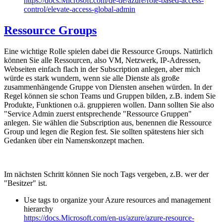
https://docs.Microsoft.com/de-de/azure/role-based-access-
control/elevate-access-global-admin
Ressource Groups
Eine wichtige Rolle spielen dabei die Ressource Groups. Natürlich
können Sie alle Ressourcen, also VM, Netzwerk, IP-Adressen,
Webseiten einfach flach in der Subscription anlegen, aber mich
würde es stark wundern, wenn sie alle Dienste als große
zusammenhängende Gruppe von Diensten ansehen würden. In der
Regel können sie schon Teams und Gruppen bilden, z.B. indem Sie
Produkte, Funktionen o.ä. gruppieren wollen. Dann sollten Sie also
"Service Admin zuerst entsprechende "Ressource Gruppen"
anlegen. Sie wählen die Subscription aus, benennen die Ressource
Group und legen die Region fest. Sie sollten spätestens hier sich
Gedanken über ein Namenskonzept machen.
Im nächsten Schritt können Sie noch Tags vergeben, z.B. wer der
"Besitzer" ist.
Use tags to organize your Azure resources and management
hierarchy
https://docs.Microsoft.com/en-us/azure/azure-resource-