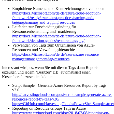
Empfohlene Namens- und Kennzeichnungskonventionen
https://docs.Microsoft.com/de-de/azure/cloud-adoption-
framework/ready/azure-best-practices/naming-and-
tagging#naming-and-tagging-resources
Leitfaden zur Entscheidungsfindung für
Ressourcenbenennung und -markierung
https://docs.Microsoft.com/de-de/azure/cloud-adoption-
framework/decision-guides/resource-tagging/
Verwenden von Tags zum Organisieren von Azure-
Ressourcen und Verwaltungshierarchie
https://docs.Microsoft.com/de-de/azure/azure-resource-
manager/management/tag-resources
Interessant wird, es, wenn Sie mit diesen Tags dann Reports
erzeugen und jedem "Besitzer" z.B. automatisiert einen
Kostenbericht zusenden können
Script Sample - Generate Azure Resources Report by Tags
v3.0
http://harvestingclouds.com/post/script-sample-generate-azure-
resources-report-by-tags-v30/
https://GitHub.com/HarvestingClouds/PowerShellSamples/tree
Reporting on Resource Groups Tags in Azure
https://www.cryingcloud.com/blog/2018/02/08/reporting-on-