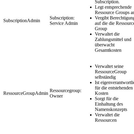
Subscription.
Legt entsprechende
Ressource Groups a
Subscription:
Vergibt Berechtigun
SubscriptionAdmin
Service Admin
auf die die Ressourc
Group
Verwaltet die
Zahlungsmittel und
überwacht
Gesamtkosten
Verwaltet seine
RessourceGroup
selbständig
Ist eigenverantwortl
für die entstehenden
Ressourcegroup:
RessourceGroupAdmin
Kosten
Owner
Sorgt für die
Einhaltung des
Namenskonzepts
Verwaltet die
Ressourcen