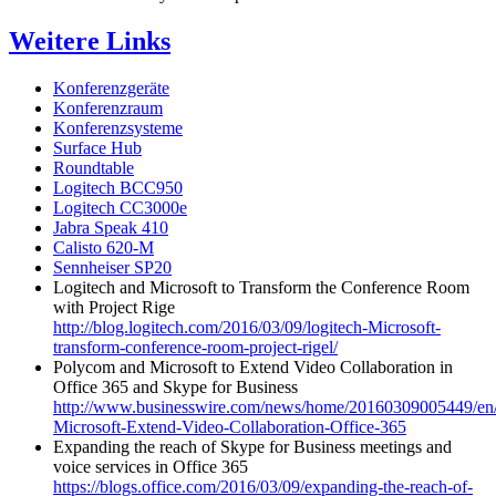
Weitere Links
Konferenzgeräte
Konferenzraum
Konferenzsysteme
Surface Hub
Roundtable
Logitech BCC950
Logitech CC3000e
Jabra Speak 410
Calisto 620-M
Sennheiser SP20
Logitech and Microsoft to Transform the Conference Room
with Project Rige
http://blog.logitech.com/2016/03/09/logitech-Microsoft-
transform-conference-room-project-rigel/
Polycom and Microsoft to Extend Video Collaboration in
Office 365 and Skype for Business
http://www.businesswire.com/news/home/20160309005449/en
Microsoft-Extend-Video-Collaboration-Office-365
Expanding the reach of Skype for Business meetings and
voice services in Office 365
https://blogs.office.com/2016/03/09/expanding-the-reach-of-