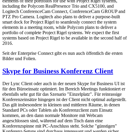
elements of their portfolios for use with Project Rigel systems,
including the Polycom RealPresence Trio and CX5100, and
Logitech ConferenceCam Connect, ConferenceCam GROUP and
PTZ Pro Camera. Logitech also plans to deliver a purpose-built
smart dock for Project Rigel to seamlessly connect the system
elements in a meeting room, while Polycom plans to deliver a
portfolio of complete Project Rigel systems. We expect the first
systems based on Project Rigel to be available in the second half of
2016.
Seit der Enterprise Connect gibt es nun auch öffentlich die ersten
Bilder und Folien.
Skype for Business Konferenz Client
Der Lync Client oder auch in der neuen Skype for Business UI ist
für den Büroeinsatz optimiert. Im Bereich Meetings funktioniert er
ebenfalls sehr gut für das Szenario "Einzelplatz". Für reinrassige
Konferenzeinsätze hingegen ist der Client nicht optimal aufgestellt.
Das gilt insbesondere in kleinen und mittleren Räume, in denen
Standard PCs oder Tablets als Konferenzclient zum Einsatz
kommen, an den dann normale Monitore mit Webcam
angeschlossen sind, während auf dem Tisch dann eine
Konferenzspinne mit PC-Anschluss steht. Solche "günstigen"
Konferenz-Setups sind durchaus interessant und werden sicher