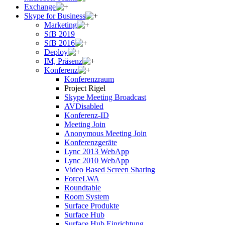
Exchange
Skype for Business
Marketing
SfB 2019
SfB 2016
Deploy
IM, Präsenz
Konferenz
Konferenzraum
Project Rigel
Skype Meeting Broadcast
AVDisabled
Konferenz-ID
Meeting Join
Anonymous Meeting Join
Konferenzgeräte
Lync 2013 WebApp
Lync 2010 WebApp
Video Based Screen Sharing
ForceLWA
Roundtable
Room System
Surface Produkte
Surface Hub
Surface Hub Einrichtung