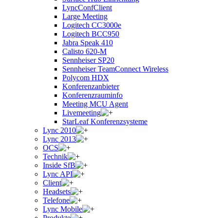
LyncConfClient
Large Meeting
Logitech CC3000e
Logitech BCC950
Jabra Speak 410
Calisto 620-M
Sennheiser SP20
Sennheiser TeamConnect Wireless
Polycom HDX
Konferenzanbieter
Konferenzrauminfo
Meeting MCU Agent
Livemeeting
StarLeaf Konferenzsysteme
Lync 2010
Lync 2013
OCS
Technik
Inside SfB
Lync API
Client
Headsets
Telefone
Lync Mobile
Produkte