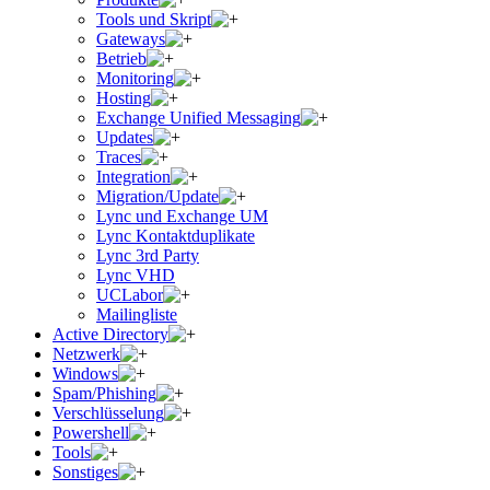
Tools und Skript
Gateways
Betrieb
Monitoring
Hosting
Exchange Unified Messaging
Updates
Traces
Integration
Migration/Update
Lync und Exchange UM
Lync Kontaktduplikate
Lync 3rd Party
Lync VHD
UCLabor
Mailingliste
Active Directory
Netzwerk
Windows
Spam/Phishing
Verschlüsselung
Powershell
Tools
Sonstiges