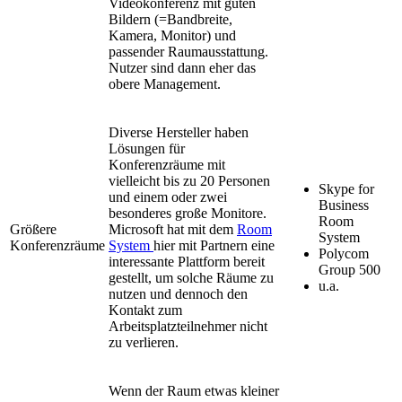
Videokonferenz mit guten
Bildern (=Bandbreite,
Kamera, Monitor) und
passender Raumausstattung.
Nutzer sind dann eher das
obere Management.
Diverse Hersteller haben
Lösungen für
Konferenzräume mit
vielleicht bis zu 20 Personen
Skype for
und einem oder zwei
Business
besonderes große Monitore.
Room
Größere
Microsoft hat mit dem
Room
System
Konferenzräume
System
hier mit Partnern eine
Polycom
interessante Plattform bereit
Group 500
gestellt, um solche Räume zu
u.a.
nutzen und dennoch den
Kontakt zum
Arbeitsplatzteilnehmer nicht
zu verlieren.
Wenn der Raum etwas kleiner