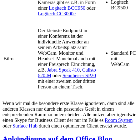
Logitech
Kameras gibt es z.B. in Form
BC9500
einer
Logitech BCC950
oder
Logitech CC3000e
.
Der kleinste Endpunkt in
einer Konferenz ist der
individuelle Anwender an
seinem Arbeitsplatz samt
WebCam, Monitor und
Standard PC
Büro
Headset. Manchmal auch mit
mit
einer Freisprech-Einrichtung,
WebCam
z.B.
Jabra Speak 410
,
Calisto
620-M
oder
Sennheiser SP20
mit einer zweiten oder dritten
Person an einem Tisch.
Wenn wir mal die besondere erste Klasse ignorieren, dann sind alle
anderen Klassen nur durch ein passendes Gerät in einem
entsprechenden Raum zu unterscheiden. Alle nutzen aber irgendwie
einen Skype for Business Client der nur im Falle es
Room System
oder
Surface Hub
durch einen optimierten Client ersetzt wurde.
Ankündigung auf dem Office Blog