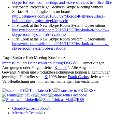
skype-for-business-meetings-and-voice-services-in-office-365/
Microsoft 'Project Rigel' delivers Skype Meeting without
Surface Hub -- Logitech is on board
http://betanews.com/2016/03/09/Microsoft-skype-surface-
hub-meeting-project-rigel-logitech/
First Look at the New Skype Room System: Observations
https://telecomreseller.com/2016/11/03/first-look-at-the-new-
skype-room-system-observations/
First Look at the New Skype Room System: Observations
https://telecomreseller.com/2016/11/03/first-look-at-the-new-
skype-room-system-observations/
Tags:
Surface Hub Meeting Konferenz
Impressum
und
Datenschutzerklärung/DSGVO
. Anmerkungen,
Anregungen oder Fragen siehe "
Kontakt
". Alle Angaben ohne
Gewähr! Namen und Produktbezeichnungen können Eigentum der
jeweiligen Hersteller sein.
©
1998-heute
Frank Carius
, Jede weitere
Veröffentlichung nur mit meinem vorherigen Einverständnis.
Cloud/Microsoft 365
Microsoft Teams