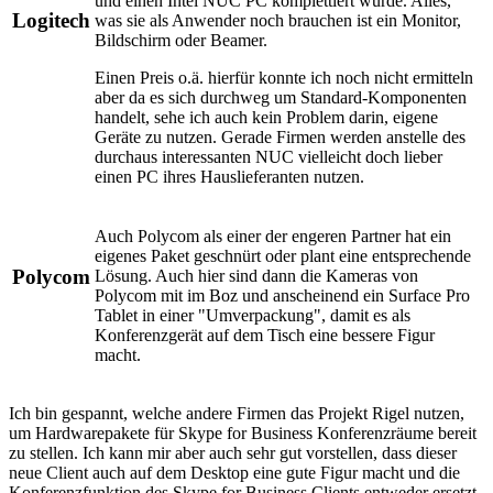
und einen Intel NUC PC komplettiert wurde. Alles,
Logitech
was sie als Anwender noch brauchen ist ein Monitor,
Bildschirm oder Beamer.
Einen Preis o.ä. hierfür konnte ich noch nicht ermitteln
aber da es sich durchweg um Standard-Komponenten
handelt, sehe ich auch kein Problem darin, eigene
Geräte zu nutzen. Gerade Firmen werden anstelle des
durchaus interessanten NUC vielleicht doch lieber
einen PC ihres Hauslieferanten nutzen.
Auch Polycom als einer der engeren Partner hat ein
eigenes Paket geschnürt oder plant eine entsprechende
Polycom
Lösung. Auch hier sind dann die Kameras von
Polycom mit im Boz und anscheinend ein Surface Pro
Tablet in einer "Umverpackung", damit es als
Konferenzgerät auf dem Tisch eine bessere Figur
macht.
Ich bin gespannt, welche andere Firmen das Projekt Rigel nutzen,
um Hardwarepakete für Skype for Business Konferenzräume bereit
zu stellen. Ich kann mir aber auch sehr gut vorstellen, dass dieser
neue Client auch auf dem Desktop eine gute Figur macht und die
Konferenzfunktion des Skype for Business Clients entweder ersetzt