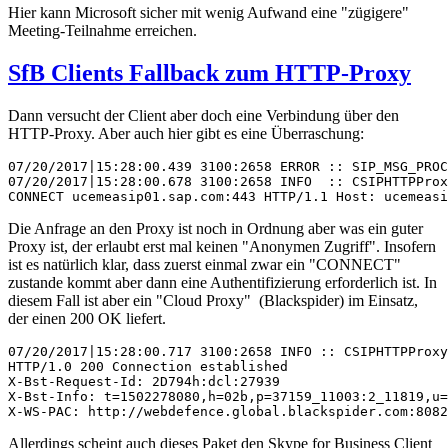
Hier kann Microsoft sicher mit wenig Aufwand eine "zügigere"
Meeting-Teilnahme erreichen.
SfB Clients Fallback zum HTTP-Proxy
Dann versucht der Client aber doch eine Verbindung über den
HTTP-Proxy. Aber auch hier gibt es eine Überraschung:
07/20/2017|15:28:00.439 3100:2658 ERROR :: SIP_MSG_PROC
07/20/2017|15:28:00.678 3100:2658 INFO  :: CSIPHTTPProx
CONNECT ucemeasip01.sap.com:443 HTTP/1.1 Host: ucemeasi
Die Anfrage an den Proxy ist noch in Ordnung aber was ein guter
Proxy ist, der erlaubt erst mal keinen "Anonymen Zugriff". Insofern
ist es natürlich klar, dass zuerst einmal zwar ein "CONNECT"
zustande kommt aber dann eine Authentifizierung erforderlich ist. In
diesem Fall ist aber ein "Cloud Proxy" (Blackspider) im Einsatz,
der einen 200 OK liefert.
07/20/2017|15:28:00.717 3100:2658 INFO :: CSIPHTTPProxy
HTTP/1.0 200 Connection established

X-Bst-Request-Id: 2D794h:dcl:27939

X-Bst-Info: t=1502278080,h=02b,p=37159_11003:2_11819,u=
X-WS-PAC: http://webdefence.global.blackspider.com:8082
Allerdings scheint auch dieses Paket den Skype for Business Client