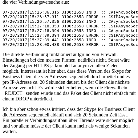
die vier Verbindungsversuche aus:
07/20/2017|15:26:36.315 3100:2658 INFO  :: CAsyncSocket
07/20/2017|15:26:57.311 3100:2658 ERROR :: CSIPAsyncSoc
07/20/2017|15:26:57.356 3100:2658 INFO  :: CAsyncSocket
07/20/2017|15:27:18.353 3100:2658 ERROR :: CSIPAsyncSoc
07/20/2017|15:27:18.394 3100:2658 INFO  :: CAsyncSocket
07/20/2017|15:27:39.394 3100:2658 ERROR :: CSIPAsyncSoc
07/20/2017|15:27:39.441 3100:2658 INFO  :: CAsyncSocket
07/20/2017|15:28:00.438 3100:2658 ERROR :: CSIPAsyncSoc
Die direkte Verbindung funktioniert aufgrund von Firewall-
Einstellungen bei den meisten Firmen natürlich nicht. Sonst wäre
der Zugang per HTTPS ja komplett anonym zu allen Zielen
möglich. Interessant ist hier aber, dass diese Version des Skype for
Business Client die vier Adressen sequentiell durcharbeitet und es
pro IP-Adresse ca. 20 Sekunden dauert, bis der Client die nächste
Adresse versucht. Es würde sicher helfen, wenn die Firewall ein
"REJECT" senden würde und das Paket des Client nicht einfach mit
einem DROP unterdrückt.
Ich bin aber schon etwas irritiert, dass der Skype for Business Client
die Adressen sequentiell abläuft und sich 20 Sekunden Zeit lässt.
Ein paralleler Verbindungsaufbau über Threads wäre sicher möglich
und vor allem müsste der Client kaum mehr als wenige Sekunden
warten.