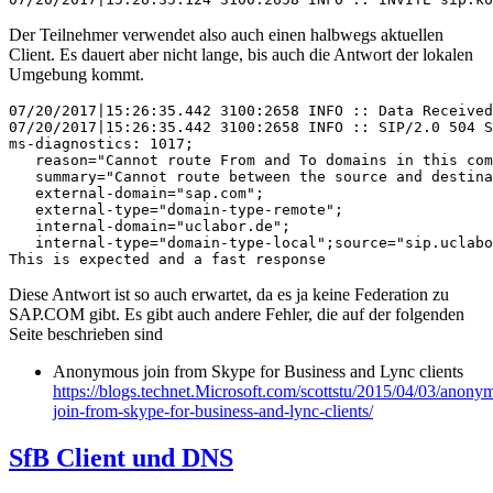
Der Teilnehmer verwendet also auch einen halbwegs aktuellen
Client. Es dauert aber nicht lange, bis auch die Antwort der lokalen
Umgebung kommt.
07/20/2017|15:26:35.442 3100:2658 INFO :: Data Received
07/20/2017|15:26:35.442 3100:2658 INFO :: SIP/2.0 504 S
ms-diagnostics: 1017;

   reason="Cannot route From and To domains in this com
   summary="Cannot route between the source and destina
   external-domain="sap.com";

   external-type="domain-type-remote";

   internal-domain="uclabor.de";

   internal-type="domain-type-local";source="sip.uclabo
This is expected and a fast response
Diese Antwort ist so auch erwartet, da es ja keine Federation zu
SAP.COM gibt. Es gibt auch andere Fehler, die auf der folgenden
Seite beschrieben sind
Anonymous join from Skype for Business and Lync clients
https://blogs.technet.Microsoft.com/scottstu/2015/04/03/anony
join-from-skype-for-business-and-lync-clients/
SfB Client und DNS