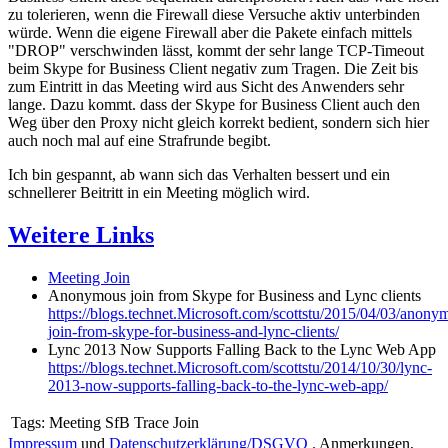
zu tolerieren, wenn die Firewall diese Versuche aktiv unterbinden
würde. Wenn die eigene Firewall aber die Pakete einfach mittels
"DROP" verschwinden lässt, kommt der sehr lange TCP-Timeout
beim Skype for Business Client negativ zum Tragen. Die Zeit bis
zum Eintritt in das Meeting wird aus Sicht des Anwenders sehr
lange. Dazu kommt. dass der Skype for Business Client auch den
Weg über den Proxy nicht gleich korrekt bedient, sondern sich hier
auch noch mal auf eine Strafrunde begibt.
Ich bin gespannt, ab wann sich das Verhalten bessert und ein
schnellerer Beitritt in ein Meeting möglich wird.
Weitere Links
Meeting Join
Anonymous join from Skype for Business and Lync clients
https://blogs.technet.Microsoft.com/scottstu/2015/04/03/anony
join-from-skype-for-business-and-lync-clients/
Lync 2013 Now Supports Falling Back to the Lync Web App
https://blogs.technet.Microsoft.com/scottstu/2014/10/30/lync-
2013-now-supports-falling-back-to-the-lync-web-app/
Tags:
Meeting SfB Trace Join
Impressum
und
Datenschutzerklärung/DSGVO
. Anmerkungen,