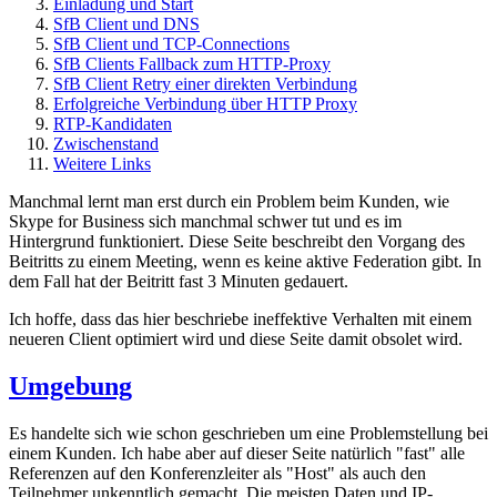
Einladung und Start
SfB Client und DNS
SfB Client und TCP-Connections
SfB Clients Fallback zum HTTP-Proxy
SfB Client Retry einer direkten Verbindung
Erfolgreiche Verbindung über HTTP Proxy
RTP-Kandidaten
Zwischenstand
Weitere Links
Manchmal lernt man erst durch ein Problem beim Kunden, wie
Skype for Business sich manchmal schwer tut und es im
Hintergrund funktioniert. Diese Seite beschreibt den Vorgang des
Beitritts zu einem Meeting, wenn es keine aktive Federation gibt. In
dem Fall hat der Beitritt fast 3 Minuten gedauert.
Ich hoffe, dass das hier beschriebe ineffektive Verhalten mit einem
neueren Client optimiert wird und diese Seite damit obsolet wird.
Umgebung
Es handelte sich wie schon geschrieben um eine Problemstellung bei
einem Kunden. Ich habe aber auf dieser Seite natürlich "fast" alle
Referenzen auf den Konferenzleiter als "Host" als auch den
Teilnehmer unkenntlich gemacht. Die meisten Daten und IP-