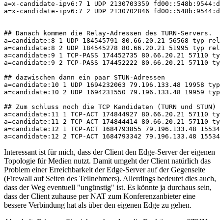
a=x-candidate-ipv6:7 1 UDP 2130703359 fd00::548b:9544:d
a=x-candidate-ipv6:7 2 UDP 2130702846 fd00::548b:9544:d
## Danach kommen die Relay-Adressen des TURN-Servers. 	

a=candidate:8 1 UDP 184545791 80.66.20.21 56568 typ rel
a=candidate:8 2 UDP 184545278 80.66.20.21 51995 typ rel
a=candidate:9 1 TCP-PASS 174452735 80.66.20.21 57110 ty
a=candidate:9 2 TCP-PASS 174452222 80.66.20.21 57110 ty
## dazwischen dann ein paar STUN-Adressen

a=candidate:10 1 UDP 1694232063 79.196.133.48 19958 typ
a=candidate:10 2 UDP 1694231550 79.196.133.48 19959 typ
## Zum schluss noch die TCP Kandidaten (TURN und STUN)

a=candidate:11 1 TCP-ACT 174844927 80.66.20.21 57110 ty
a=candidate:11 2 TCP-ACT 174844414 80.66.20.21 57110 ty
a=candidate:12 1 TCP-ACT 1684793855 79.196.133.48 15534
a=candidate:12 2 TCP-ACT 1684793342 79.196.133.48 1553
Interessant ist für mich, dass der Client den Edge-Server der eigenen
Topologie für Medien nutzt. Damit umgeht der Client natürlich das
Problem einer Erreichbarkeit der Edge-Server auf der Gegenseite
(Firewall auf Seiten des Teilnehmers). Allerdings bedeutet dies auch,
dass der Weg eventuell "ungünstig" ist. Es könnte ja durchaus sein,
dass der Client zuhause per NAT zum Konferenzanbieter eine
bessere Verbindung hat als über den eigenen Edge zu gehen.