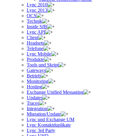
Lync 2010
Lync 2013
OCS
Technik
Inside SfB
Lync API
Client
Headsets
Telefone
Lync Mobile
Produkte
Tools und Skript
Gateways
Betrieb
Monitoring
Hosting
Exchange Unified Messaging
Updates
Traces
Integration
Migration/Update
Lync und Exchange UM
Lync Kontaktduplikate
Lync 3rd Party
Lync VHD