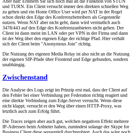
Aber halt: Erinnern Sie sich noch mal an die Funktion von STUN
und TURN. Ein Client versucht immer den direkten schnellen Weg
zu gehen und ein Home Office User wird per NAT in der Regel
schon direkt den Edge des Konferenzbetreibers als Gegenstelle
nutzen. Wenn NAT aber nicht geht, dann wird vermutlich auch
3478/443 auf den Edge des Konferenzanbieters nicht gehen. Der
Client ist dann meist im LAN oder per VPN in der Firma und dann
ist der Weg über den eigenen Edge der richtige Pfad. Hier verhält
sich der Client beim "Anonymous Join" richtig.
Die Nutzung des eigenen Media Relay ist also nicht an die Nutzung
der eigenen SIP-Pfade über Frontend und Edge gebunden, sondern
unabhängig.
Zwischenstand
Die Analyse des Logs zeigt im Prinzip erst mal, dass der Client auf
den Fehler bei einer Verbindung per Federation richtig reagiert und
eine direkte Verbindung zum Edge-Server versucht. Wenn diese
nicht klappt, versucht er den Weg über einen HTTP-Proxy, was
letztlich auch zum Erfolg führt.
Die Traces zeigen aber auch gut, welchen negativen Effekt mehrere
IP-Adressen beim Anbieter haben, zumindest solange der Skype for
Business Client diese sequentiell durchprobiert. Auch das wäre noch