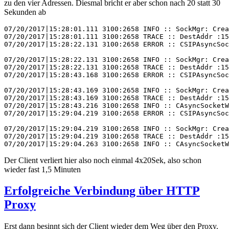
zu den vier Adressen. Diesmal bricht er aber schon nach 20 statt 30
Sekunden ab
07/20/2017|15:28:01.111 3100:2658 INFO :: SockMgr: Crea
07/20/2017|15:28:01.111 3100:2658 TRACE :: DestAddr :15
07/20/2017|15:28:22.131 3100:2658 ERROR :: CSIPAsyncSoc
07/20/2017|15:28:22.131 3100:2658 INFO :: SockMgr: Crea
07/20/2017|15:28:22.131 3100:2658 TRACE :: DestAddr :15
07/20/2017|15:28:43.168 3100:2658 ERROR :: CSIPAsyncSoc
07/20/2017|15:28:43.169 3100:2658 INFO :: SockMgr: Crea
07/20/2017|15:28:43.169 3100:2658 TRACE :: DestAddr :15
07/20/2017|15:28:43.216 3100:2658 INFO :: CAsyncSocketW
07/20/2017|15:29:04.219 3100:2658 ERROR :: CSIPAsyncSoc
07/20/2017|15:29:04.219 3100:2658 INFO :: SockMgr: Crea
07/20/2017|15:29:04.219 3100:2658 TRACE :: DestAddr :15
07/20/2017|15:29:04.263 3100:2658 INFO :: CAsyncSocket
Der Client verliert hier also noch einmal 4x20Sek, also schon
wieder fast 1,5 Minuten
Erfolgreiche Verbindung über HTTP
Proxy
Erst dann besinnt sich der Client wieder dem Weg über den Proxy.