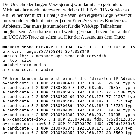
Die Ursache der langen Verzögerung war damit also gefunden.
Mich hat aber noch interessiert, welchen TURN/STUN-Service so
ein Teilnehmer nutzt. Er hat ja die Wahl den eigenen Edge-Server zu
nutzen oder vielleicht nutzt er ja den Edge-Server des Konferenz-
Anbieters. Das muss ja zumindest für die WebApp-Teilnehmer
möglich sein. Also habe ich mal weiter geschaut, bis ein "m=audio"
im UCCAPI-Trace zu sehen ist. Hier der Auszug aus dem Trace:
m=audio 56568 RTP/AVP 117 104 114 9 112 111 0 103 8 116
a=x-ssrc-range:3577358849-3577358849

a=rtcp-fb:* x-message app send:dsh recv:dsh

a=rtcp-rsize

a=label:main-audio

a=x-source:main-audio

## hier kommen dann erst einmal die "direkten IP-Adress
a=candidate:1 1 UDP 2130706431 192.168.56.1 26356 typ h
a=candidate:1 2 UDP 2130705918 192.168.56.1 26357 typ h
a=candidate:2 1 UDP 2130705919 192.168.178.77 21586 typ
a=candidate:2 2 UDP 2130705406 192.168.178.77 21587 typ
a=candidate:3 1 UDP 2130705407 192.168.182.1 18734 typ 
a=candidate:3 2 UDP 2130704894 192.168.182.1 18735 typ 
a=candidate:4 1 UDP 2130704895 192.168.23.1 19834 typ h
a=candidate:4 2 UDP 2130704382 192.168.23.1 19835 typ h
a=x-candidate-ipv6:5 1 UDP 2130704383 fd00::752d:1263:5
a=x-candidate-ipv6:5 2 UDP 2130703870 fd00::752d:1263:5
a=candidate:6 1 UDP 2130703871 192.168.178.38 5568 typ 
a=candidate:6 2 UDP 2130703358 192.168.178.38 5569 typ 