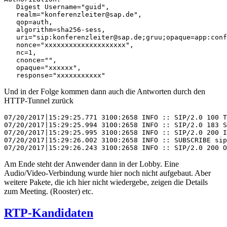
   Digest Username="guid",

   realm="konferenzleiter@sap.de",

   qop=auth,

   algorithm=sha256-sess,

   uri="sip:konferenzleiter@sap.de;gruu;opaque=app:conf
   nonce="xxxxxxxxxxxxxxxxxxxx",

   nc=1,

   cnonce="",

   opaque="xxxxxx",

   response="xxxxxxxxxxx"
Und in der Folge kommen dann auch die Antworten durch den
HTTP-Tunnel zurück
07/20/2017|15:29:25.771 3100:2658 INFO :: SIP/2.0 100 T
07/20/2017|15:29:25.994 3100:2658 INFO :: SIP/2.0 183 S
07/20/2017|15:29:25.995 3100:2658 INFO :: SIP/2.0 200 I
07/20/2017|15:29:26.002 3100:2658 INFO :: SUBSCRIBE sip
07/20/2017|15:29:26.243 3100:2658 INFO :: SIP/2.0 200 O
Am Ende steht der Anwender dann in der Lobby. Eine
Audio/Video-Verbindung wurde hier noch nicht aufgebaut. Aber
weitere Pakete, die ich hier nicht wiedergebe, zeigen die Details
zum Meeting. (Rooster) etc.
RTP-Kandidaten