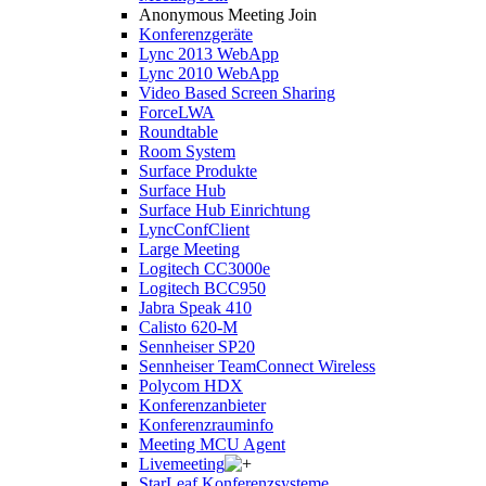
Anonymous Meeting Join
Konferenzgeräte
Lync 2013 WebApp
Lync 2010 WebApp
Video Based Screen Sharing
ForceLWA
Roundtable
Room System
Surface Produkte
Surface Hub
Surface Hub Einrichtung
LyncConfClient
Large Meeting
Logitech CC3000e
Logitech BCC950
Jabra Speak 410
Calisto 620-M
Sennheiser SP20
Sennheiser TeamConnect Wireless
Polycom HDX
Konferenzanbieter
Konferenzrauminfo
Meeting MCU Agent
Livemeeting
StarLeaf Konferenzsysteme