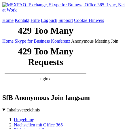
Home
Kontakt
Hilfe
Logbuch
Support
Cookie-Hinweis
Home
Skype for Business
Konferenz
Anonymous Meeting Join
SfB Anonymous Join langsam
Inhaltsverzeichnis
Umgebung
Nachstellen mit Office 365