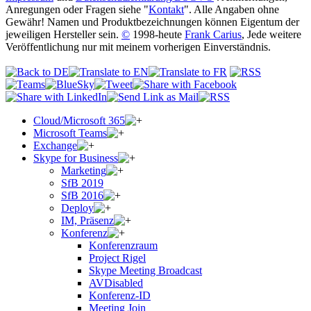
Anregungen oder Fragen siehe "
Kontakt
". Alle Angaben ohne
Gewähr! Namen und Produktbezeichnungen können Eigentum der
jeweiligen Hersteller sein.
©
1998-heute
Frank Carius
, Jede weitere
Veröffentlichung nur mit meinem vorherigen Einverständnis.
Cloud/Microsoft 365
Microsoft Teams
Exchange
Skype for Business
Marketing
SfB 2019
SfB 2016
Deploy
IM, Präsenz
Konferenz
Konferenzraum
Project Rigel
Skype Meeting Broadcast
AVDisabled
Konferenz-ID
Meeting Join