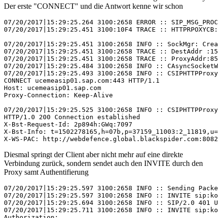
Der erste "CONNECT" und die Antwort kenne wir schon
07/20/2017|15:29:25.264 3100:2658 ERROR :: SIP_MSG_PROC
07/20/2017|15:29:25.451 3100:10F4 TRACE :: HTTPRPOXYCB:
07/20/2017|15:29:25.451 3100:2658 INFO :: SockMgr: Crea
07/20/2017|15:29:25.451 3100:2658 TRACE :: DestAddr :15
07/20/2017|15:29:25.451 3100:2658 TRACE :: ProxyAddr:85
07/20/2017|15:29:25.484 3100:2658 INFO :: CAsyncSocketW
07/20/2017|15:29:25.493 3100:2658 INFO :: CSIPHTTPProxy
CONNECT ucemeasip01.sap.com:443 HTTP/1.1

Host: ucemeasip01.sap.com

Proxy-Connection: Keep-Alive

07/20/2017|15:29:25.525 3100:2658 INFO :: CSIPHTTPProxy
HTTP/1.0 200 Connection established

X-Bst-Request-Id: 2p894h:GWq:7097

X-Bst-Info: t=1502278165,h=07b,p=37159_11003:2_11819,u=
X-WS-PAC: http://webdefence.global.blackspider.com:8082
Diesmal springt der Client aber nicht mehr auf eine direkte
Verbindung zurück, sondern sendet auch den INVITE durch den
Proxy samt Authentifierung
07/20/2017|15:29:25.597 3100:2658 INFO :: Sending Packe
07/20/2017|15:29:25.597 3100:2658 INFO :: INVITE sip:ko
07/20/2017|15:29:25.694 3100:2658 INFO :: SIP/2.0 401 U
07/20/2017|15:29:25.711 3100:2658 INFO :: INVITE sip:ko
Authorization:
