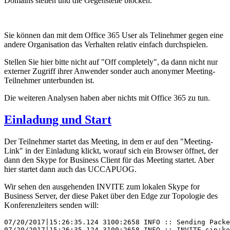
Domains stellen und die Gegenstelle blocken.
Sie können dan mit dem Office 365 User als Telinehmer gegen eine
andere Organisation das Verhalten relativ einfach durchspielen.
Stellen Sie hier bitte nicht auf "Off completely", da dann nicht nur
externer Zugriff ihrer Anwender sonder auch anonymer Meeting-
Teilnehmer unterbunden ist.
Die weiteren Analysen haben aber nichts mit Office 365 zu tun.
Einladung und Start
Der Teilnehmer startet das Meeting, in dem er auf den "Meeting-
Link" in der Einladung klickt, worauf sich ein Browser öffnet, der
dann den Skype for Business Client für das Meeting startet. Aber
hier startet dann auch das UCCAPUOG.
Wir sehen den ausgehenden INVITE zum lokalen Skype for
Business Server, der diese Paket über den Edge zur Topologie des
Konferenzleiters senden will:
07/20/2017|15:26:35.124 3100:2658 INFO :: Sending Packe
07/20/2017|15:26:35.124 3100:2658 INFO :: INVITE sip:ko