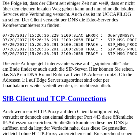
Die Folge ist, dass der Client seit einiger Zeit nun weiß, dass er nicht
über den eigenen lokalen Weg gehen kann und nun ohne die lokalen
Services eine Verbindung versucht. Auch das ist im UCCAPILOG
zu sehen. Der Client versucht per DNS die Edge-Server des
Konferenzanbieters zu finden:
07/20/2017|15:26:36.229 3100:31AC ERROR :: QueryDNSSrv 
07/20/2017|15:26:36.291 3100:2658 TRACE :: SIP_MSG_PROC
07/20/2017|15:26:36.291 3100:2658 TRACE :: SIP_MSG_PROC
07/20/2017|15:26:36.291 3100:2658 TRACE :: SIP_MSG_PROC
07/20/2017|15:26:36.291 3100:2658 TRACE :: SIP_MSG_PRO
Die erste Anfrage geht interessanterweise auf "_sipinternaltls" aber
am Ende findet er auch auch die SIP-Server. Hier können Sie sehen,
das SAP ein DNS Round Robin auf vier IP-Adressen nutzt. Ob die
Adressen 1:1 auf Edge Server zugeordnet sind oder per
Loadbalancer weiter verteilt werden, ist nicht ersichtlich.
SfB Client und TCP-Connections
Auch wenn ein HTTP-Proxy auf dem Client konfiguriert ist,
versucht er dennoch erst einmal direkt per Port 443 diese öffentliche
IP-Adressen zu erreichen. Schließlich konnte er diese per DNS ja
auflösen und da liegt der Verdacht nahe, dass diese Gegenstellen
vielleicht ohne HTTP-Proxy zu erreichen sind. Entsprechend sehen