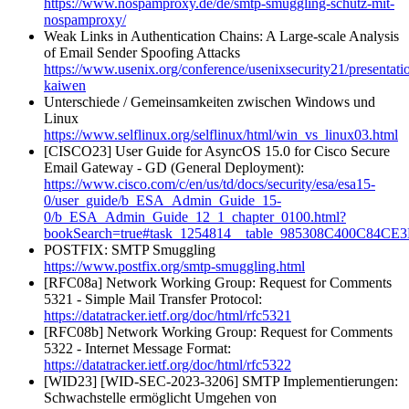
https://www.nospamproxy.de/de/smtp-smuggling-schutz-mit-
nospamproxy/
Weak Links in Authentication Chains: A Large-scale Analysis
of Email Sender Spoofing Attacks
https://www.usenix.org/conference/usenixsecurity21/presentati
kaiwen
Unterschiede / Gemeinsamkeiten zwischen Windows und
Linux
https://www.selflinux.org/selflinux/html/win_vs_linux03.html
[CISCO23] User Guide for AsyncOS 15.0 for Cisco Secure
Email Gateway - GD (General Deployment):
https://www.cisco.com/c/en/us/td/docs/security/esa/esa15-
0/user_guide/b_ESA_Admin_Guide_15-
0/b_ESA_Admin_Guide_12_1_chapter_0100.html?
bookSearch=true#task_1254814__table_985308C400C84
POSTFIX: SMTP Smuggling
https://www.postfix.org/smtp-smuggling.html
[RFC08a] Network Working Group: Request for Comments
5321 - Simple Mail Transfer Protocol:
https://datatracker.ietf.org/doc/html/rfc5321
[RFC08b] Network Working Group: Request for Comments
5322 - Internet Message Format:
https://datatracker.ietf.org/doc/html/rfc5322
[WID23] [WID-SEC-2023-3206] SMTP Implementierungen:
Schwachstelle ermöglicht Umgehen von