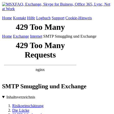
Home
Kontakt
Hilfe
Logbuch
Support
Cookie-Hinweis
Home
Exchange
Internet
SMTP Smuggling und Exchange
SMTP Smuggling und Exchange
Inhaltsverzeichnis
Risikoeinschätzung
Die Lücke