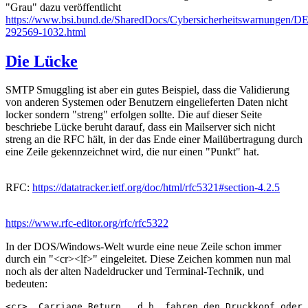
"Grau" dazu veröffentlicht
https://www.bsi.bund.de/SharedDocs/Cybersicherheitswarnungen/D
292569-1032.html
Die Lücke
SMTP Smuggling ist aber ein gutes Beispiel, dass die Validierung
von anderen Systemen oder Benutzern eingelieferten Daten nicht
locker sondern "streng" erfolgen sollte. Die auf dieser Seite
beschriebe Lücke beruht darauf, dass ein Mailserver sich nicht
streng an die RFC hält, in der das Ende einer Mailübertragung durch
eine Zeile gekennzeichnet wird, die nur einen "Punkt" hat.
RFC:
https://datatracker.ietf.org/doc/html/rfc5321#section-4.2.5
https://www.rfc-editor.org/rfc/rfc5322
In der DOS/Windows-Welt wurde eine neue Zeile schon immer
durch ein "<cr><lf>" eingeleitet. Diese Zeichen kommen nun mal
noch als der alten Nadeldrucker und Terminal-Technik, und
bedeuten:
<cr>  Carriage Return,  d.h. fahren den Druckkopf oder 