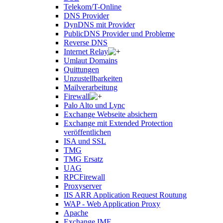
Telekom/T-Online
DNS Provider
DynDNS mit Provider
PublicDNS Provider und Probleme
Reverse DNS
Internet Relay
Umlaut Domains
Quittungen
Unzustellbarkeiten
Mailverarbeitung
Firewall
Palo Alto und Lync
Exchange Webseite absichern
Exchange mit Extended Protection
veröffentlichen
ISA und SSL
TMG
TMG Ersatz
UAG
RPCFirewall
Proxyserver
IIS ARR Application Request Routung
WAP - Web Application Proxy
Apache
Exchange IMF