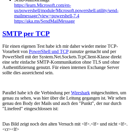
https://learn.Microsoft.com/en-
us/powershell/module/Microsoft.powershell.utility/send-
mailmessage?view=powershell-7.4
https://aka.ms/SendMailMessage
SMTP per TCP
Für einen eigenen Test habe ich mir daher wieder meine TCP-
Vorarbeit von
PowerShell und TCP
zunutze gemacht und per
PowerShell mit der System.Net.Sockets.TcpClient-Klasse direkt
eine sehr einfache SMTP-Kommunikation ohne TLS und ohne
Authentifizierung genutzt. Für einen internen Exchange Server
sollte dies ausreichend sein.
Parallel habe ich die Verbindung per
Wireshark
mitgeschnitten, um
genau zu sehen, was hier über die Leitung gegangen ist. Wir sehen
genau den Body der Mails und auch den "Punkt", der nur durch
"Linefeed" eingeschlossen ist:
Das Bild zeigt noch den alten Versuch mit <lf>.<lf> und nicht <lf>.
<cr><lf>