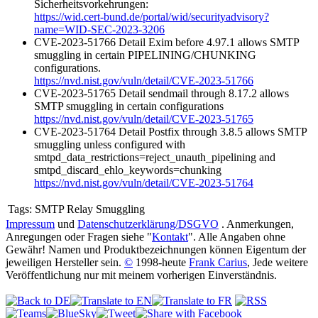
Sicherheitsvorkehrungen:
https://wid.cert-bund.de/portal/wid/securityadvisory?
name=WID-SEC-2023-3206
CVE-2023-51766 Detail Exim before 4.97.1 allows SMTP
smuggling in certain PIPELINING/CHUNKING
configurations.
https://nvd.nist.gov/vuln/detail/CVE-2023-51766
CVE-2023-51765 Detail sendmail through 8.17.2 allows
SMTP smuggling in certain configurations
https://nvd.nist.gov/vuln/detail/CVE-2023-51765
CVE-2023-51764 Detail Postfix through 3.8.5 allows SMTP
smuggling unless configured with
smtpd_data_restrictions=reject_unauth_pipelining and
smtpd_discard_ehlo_keywords=chunking
https://nvd.nist.gov/vuln/detail/CVE-2023-51764
Tags:
SMTP Relay Smuggling
Impressum
und
Datenschutzerklärung/DSGVO
. Anmerkungen,
Anregungen oder Fragen siehe "
Kontakt
". Alle Angaben ohne
Gewähr! Namen und Produktbezeichnungen können Eigentum der
jeweiligen Hersteller sein.
©
1998-heute
Frank Carius
, Jede weitere
Veröffentlichung nur mit meinem vorherigen Einverständnis.