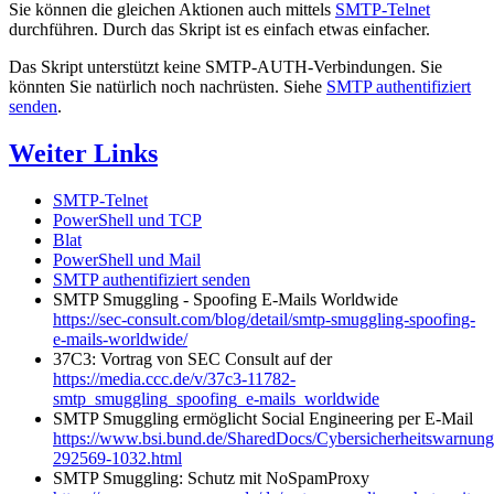
Sie können die gleichen Aktionen auch mittels
SMTP-Telnet
durchführen. Durch das Skript ist es einfach etwas einfacher.
Das Skript unterstützt keine SMTP-AUTH-Verbindungen. Sie
könnten Sie natürlich noch nachrüsten. Siehe
SMTP authentifiziert
senden
.
Weiter Links
SMTP-Telnet
PowerShell und TCP
Blat
PowerShell und Mail
SMTP authentifiziert senden
SMTP Smuggling - Spoofing E-Mails Worldwide
https://sec-consult.com/blog/detail/smtp-smuggling-spoofing-
e-mails-worldwide/
37C3: Vortrag von SEC Consult auf der
https://media.ccc.de/v/37c3-11782-
smtp_smuggling_spoofing_e-mails_worldwide
SMTP Smuggling ermöglicht Social Engineering per E-Mail
https://www.bsi.bund.de/SharedDocs/Cybersicherheitswarnun
292569-1032.html
SMTP Smuggling: Schutz mit NoSpamProxy