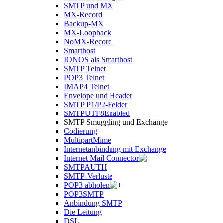
SMTP und MX
MX-Record
Backup-MX
MX-Loopback
NoMX-Record
Smarthost
IONOS als Smarthost
SMTP Telnet
POP3 Telnet
IMAP4 Telnet
Envelope und Header
SMTP P1/P2-Felder
SMTPUTF8Enabled
SMTP Smuggling und Exchange
Codierung
MultipartMime
Internetanbindung mit Exchange
Internet Mail Connector
SMTPAUTH
SMTP-Verluste
POP3 abholen
POP3SMTP
Anbindung SMTP
Die Leitung
DSL