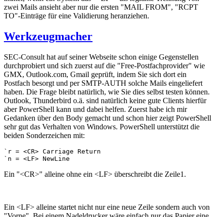
zwei Mails ansieht aber nur die ersten "MAIL FROM", "RCPT
TO"-Einträge für eine Validierung heranziehen.
Werkzeugmacher
SEC-Consult hat auf seiner Webseite schon einige Gegenstellen
durchprobiert und sich zuerst auf die "Free-Postfachprovider" wie
GMX, Outlook.com, Gmail geprüft, indem Sie sich dort ein
Postfach besorgt und per SMTP-AUTH solche Mails eingeliefert
haben. Die Frage bleibt natürlich, wie Sie dies selbst testen können.
Outlook, Thunderbird o.ä. sind natürlich keine gute Clients hierfür
aber PowerShell kann und dabei helfen. Zuerst habe ich mir
Gedanken über den Body gemacht und schon hier zeigt PowerShell
sehr gut das Verhalten von Windows. PowerShell unterstützt die
beiden Sonderzeichen mit:
`r = <CR> Carriage Return

`n = <LF> NewLine
Ein "<CR>" alleine ohne ein <LF> überschreibt die Zeile1.
Ein <LF> alleine startet nicht nur eine neue Zeile sondern auch von
"Vorne". Bei einem Nadeldrucker wäre einfach nur das Papier eine