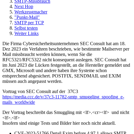
SMTP-Missbrauch
Next Hop
Werkzeugmacher
"Punkt-Mail"
SMTP per TCP
Selbst testen
Weiter Links
Die Firma Cybersicherheitsunternehmen SEC Consult hat am 18.
Dez 2023 ein Verfahren beschrieben, wie bestimmte Mailserver per
Mail missbraucht werden können, wenn Sie die
RFC5321/RFC5322 nicht konsequent auslegen. SEC Consult hat
im Juni 2023 die Lücken festgestellt, an die Hersteller gemeldet und
GMX, Microsoft und andere haben ihre Systeme schon
entsprechend abgesichert. POSTFIX, SENDMAIL und EXIM
müssen auch angepasst werden.
Vortrag von SEC Consult auf der 37C3
https://media.ccc.de/v/37c3-11782-smtp_smuggling_spoofing_e-
mails_worldwide
Der Vortrag beschreibt das Smuggling mit <lf>.<cr><lf> und nicht
<lf>.<lf>
Insofern sind einige Tests und Bilder hier noch nicht aktuell.
CVE-2023-51766 Detail Exim before 4.97.1 allows SMTP