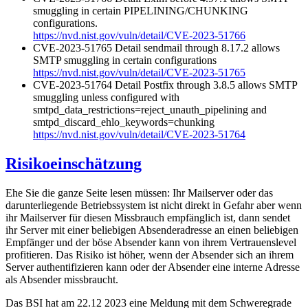
smuggling in certain PIPELINING/CHUNKING
configurations.
https://nvd.nist.gov/vuln/detail/CVE-2023-51766
CVE-2023-51765 Detail sendmail through 8.17.2 allows
SMTP smuggling in certain configurations
https://nvd.nist.gov/vuln/detail/CVE-2023-51765
CVE-2023-51764 Detail Postfix through 3.8.5 allows SMTP
smuggling unless configured with
smtpd_data_restrictions=reject_unauth_pipelining and
smtpd_discard_ehlo_keywords=chunking
https://nvd.nist.gov/vuln/detail/CVE-2023-51764
Risikoeinschätzung
Ehe Sie die ganze Seite lesen müssen: Ihr Mailserver oder das
darunterliegende Betriebssystem ist nicht direkt in Gefahr aber wenn
ihr Mailserver für diesen Missbrauch empfänglich ist, dann sendet
ihr Server mit einer beliebigen Absenderadresse an einen beliebigen
Empfänger und der böse Absender kann von ihrem Vertrauenslevel
profitieren. Das Risiko ist höher, wenn der Absender sich an ihrem
Server authentifizieren kann oder der Absender eine interne Adresse
als Absender missbraucht.
Das BSI hat am 22.12 2023 eine Meldung mit dem Schweregrade