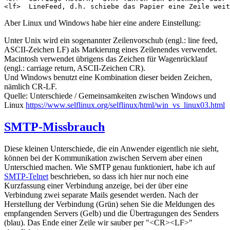
<lf>  LineFeed, d.h. schiebe das Papier eine Zeile weit
Aber Linux und Windows habe hier eine andere Einstellung:
Unter Unix wird ein sogenannter Zeilenvorschub (engl.: line feed,
ASCII-Zeichen LF) als Markierung eines Zeilenendes verwendet.
Macintosh verwendet übrigens das Zeichen für Wagenrücklauf
(engl.: carriage return, ASCII-Zeichen CR).
Und Windows benutzt eine Kombination dieser beiden Zeichen,
nämlich CR-LF.
Quelle: Unterschiede / Gemeinsamkeiten zwischen Windows und
Linux
https://www.selflinux.org/selflinux/html/win_vs_linux03.html
SMTP-Missbrauch
Diese kleinen Unterschiede, die ein Anwender eigentlich nie sieht,
können bei der Kommunikation zwischen Servern aber einen
Unterschied machen. Wie SMTP genau funktioniert, habe ich auf
SMTP-Telnet
beschrieben, so dass ich hier nur noch eine
Kurzfassung einer Verbindung anzeige, bei der über eine
Verbindung zwei separate Mails gesendet werden. Nach der
Herstellung der Verbindung (Grün) sehen Sie die Meldungen des
empfangenden Servers (Gelb) und die Übertragungen des Senders
(blau). Das Ende einer Zeile wir sauber per "<CR><LF>"