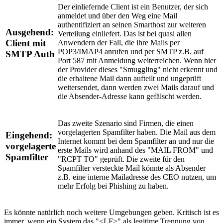
Der einliefernde Client ist ein Benutzer, der sich
anmeldet und über den Weg eine Mail
authentifiziert an seinen Smarthost zur weiteren
Ausgehend:
Verteilung einliefert. Das ist bei quasi allen
Client mit
Anwendern der Fall, die ihre Mails per
POP3/IMAP4 anrufen und per SMTP z.B. auf
SMTP Auth
Port 587 mit Anmeldung weiterreichen. Wenn hier
der Provider dieses "Smuggling" nicht erkennt und
die erhaltene Mail dann aufteilt und ungeprüft
weitersendet, dann werden zwei Mails darauf und
die Absender-Adresse kann gefälscht werden.
Das zweite Szenario sind Firmen, die einen
vorgelagerten Spamfilter haben. Die Mail aus dem
Eingehend:
Internet kommt bei dem Spamfilter an und nur die
vorgelagerte
erste Mails wird anhand des "MAIL FROM" und
Spamfilter
"RCPT TO" geprüft. Die zweite für den
Spamfilter versteckte Mail könnte als Absender
z.B. eine interne Mailadresse des CEO nutzen, um
mehr Erfolg bei Phishing zu haben.
Es könnte natürlich noch weitere Umgebungen geben. Kritisch ist es
immer, wenn ein System das "<LF>" als legitime Trennung von