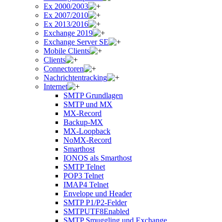
Ex 2000/2003
Ex 2007/2010
Ex 2013/2016
Exchange 2019
Exchange Server SE
Mobile Clients
Clients
Connectoren
Nachrichtentracking
Internet
SMTP Grundlagen
SMTP und MX
MX-Record
Backup-MX
MX-Loopback
NoMX-Record
Smarthost
IONOS als Smarthost
SMTP Telnet
POP3 Telnet
IMAP4 Telnet
Envelope und Header
SMTP P1/P2-Felder
SMTPUTF8Enabled
SMTP Smuggling und Exchange