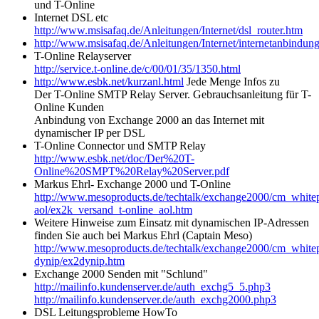
und T-Online
Internet DSL etc
http://www.msisafaq.de/Anleitungen/Internet/dsl_router.htm
http://www.msisafaq.de/Anleitungen/Internet/internetanbindun
T-Online Relayserver
http://service.t-online.de/c/00/01/35/1350.html
http://www.esbk.net/kurzanl.html
Jede Menge Infos zu
Der T-Online SMTP Relay Server. Gebrauchsanleitung für T-
Online Kunden
Anbindung von Exchange 2000 an das Internet mit
dynamischer IP per DSL
T-Online Connector und SMTP Relay
http://www.esbk.net/doc/Der%20T-
Online%20SMPT%20Relay%20Server.pdf
Markus Ehrl- Exchange 2000 und T-Online
http://www.mesoproducts.de/techtalk/exchange2000/cm_white
aol/ex2k_versand_t-online_aol.htm
Weitere Hinweise zum Einsatz mit dynamischen IP-Adressen
finden Sie auch bei Markus Ehrl (Captain Meso)
http://www.mesoproducts.de/techtalk/exchange2000/cm_white
dynip/ex2dynip.htm
Exchange 2000 Senden mit "Schlund"
http://mailinfo.kundenserver.de/auth_exchg5_5.php3
http://mailinfo.kundenserver.de/auth_exchg2000.php3
DSL Leitungsprobleme HowTo