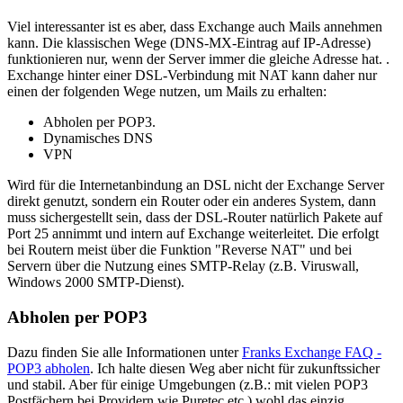
Viel interessanter ist es aber, dass Exchange auch Mails annehmen
kann. Die klassischen Wege (DNS-MX-Eintrag auf IP-Adresse)
funktionieren nur, wenn der Server immer die gleiche Adresse hat. .
Exchange hinter einer DSL-Verbindung mit NAT kann daher nur
einen der folgenden Wege nutzen, um Mails zu erhalten:
Abholen per POP3.
Dynamisches DNS
VPN
Wird für die Internetanbindung an DSL nicht der Exchange Server
direkt genutzt, sondern ein Router oder ein anderes System, dann
muss sichergestellt sein, dass der DSL-Router natürlich Pakete auf
Port 25 annimmt und intern auf Exchange weiterleitet. Die erfolgt
bei Routern meist über die Funktion "Reverse NAT" und bei
Servern über die Nutzung eines SMTP-Relay (z.B. Viruswall,
Windows 2000 SMTP-Dienst).
Abholen per POP3
Dazu finden Sie alle Informationen unter
Franks Exchange FAQ -
POP3 abholen
. Ich halte diesen Weg aber nicht für zukunftssicher
und stabil. Aber für einige Umgebungen (z.B.: mit vielen POP3
Postfächern bei Providern wie Puretec etc.) wohl das einzig