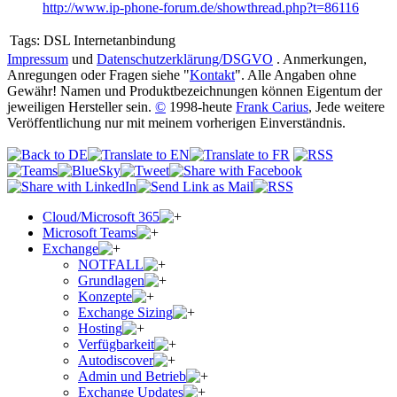
http://www.ip-phone-forum.de/showthread.php?t=86116
Tags:
DSL Internetanbindung
Impressum
und
Datenschutzerklärung/DSGVO
. Anmerkungen,
Anregungen oder Fragen siehe "
Kontakt
". Alle Angaben ohne
Gewähr! Namen und Produktbezeichnungen können Eigentum der
jeweiligen Hersteller sein.
©
1998-heute
Frank Carius
, Jede weitere
Veröffentlichung nur mit meinem vorherigen Einverständnis.
Cloud/Microsoft 365
Microsoft Teams
Exchange
NOTFALL
Grundlagen
Konzepte
Exchange Sizing
Hosting
Verfügbarkeit
Autodiscover
Admin und Betrieb
Exchange Updates