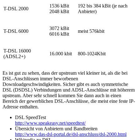
1536 kBit
192 bis 384 kBit (je nach
T-DSL 2000
2048 kBit
Anbieter)
3072 kBit
T-DSL 6000
meist 576kbit
6016 kBit
T-DSL 16000
16.000 kbit
800-1024Kbit
(ADSL2+)
Es ist gut zu sehen, dass der upstream viel kleiner ist, als die bei
DSL-Anschlüssen immer beworbenen
Downloadgeschwindigkeiten. Sicher gibt es auch symmetrische
DSL (DSDSL) Verbindungen und ADSL-Anschlüsse mit höherem
upstream. Aber sehr schnell kommen Sie dann auch in einen
Bereich der gewerblichen DSL-Anschlüsse, die meist eine feste IP-
Adresse enthalten.
DSL SpeedTest
http://www.speakeasy.net/speedtest/
Übersicht von Anbietern und Bandbreiten
http://www.das-dsl-portal.de/dsl-anschluss/dsl-2000.html
Wikipedia zu DSL