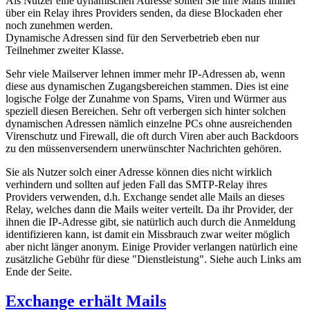
Als Nutzer eine dynamischen Adresse sollten Sie ihre Mails immer
über ein Relay ihres Providers senden, da diese Blockaden eher
noch zunehmen werden.
Dynamische Adressen sind für den Serverbetrieb eben nur
Teilnehmer zweiter Klasse.
Sehr viele Mailserver lehnen immer mehr IP-Adressen ab, wenn
diese aus dynamischen Zugangsbereichen stammen. Dies ist eine
logische Folge der Zunahme von Spams, Viren und Würmer aus
speziell diesen Bereichen. Sehr oft verbergen sich hinter solchen
dynamischen Adressen nämlich einzelne PCs ohne ausreichenden
Virenschutz und Firewall, die oft durch Viren aber auch Backdoors
zu den müssenversendern unerwünschter Nachrichten gehören.
Sie als Nutzer solch einer Adresse können dies nicht wirklich
verhindern und sollten auf jeden Fall das SMTP-Relay ihres
Providers verwenden, d.h. Exchange sendet alle Mails an dieses
Relay, welches dann die Mails weiter verteilt. Da ihr Provider, der
ihnen die IP-Adresse gibt, sie natürlich auch durch die Anmeldung
identifizieren kann, ist damit ein Missbrauch zwar weiter möglich
aber nicht länger anonym. Einige Provider verlangen natürlich eine
zusätzliche Gebühr für diese "Dienstleistung". Siehe auch Links am
Ende der Seite.
Exchange erhält Mails