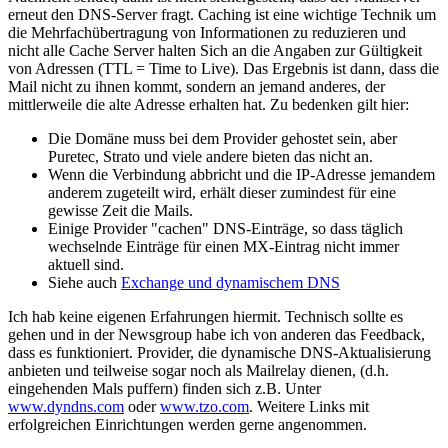
erneut den DNS-Server fragt. Caching ist eine wichtige Technik um
die Mehrfachübertragung von Informationen zu reduzieren und
nicht alle Cache Server halten Sich an die Angaben zur Gültigkeit
von Adressen (TTL = Time to Live). Das Ergebnis ist dann, dass die
Mail nicht zu ihnen kommt, sondern an jemand anderes, der
mittlerweile die alte Adresse erhalten hat. Zu bedenken gilt hier:
Die Domäne muss bei dem Provider gehostet sein, aber
Puretec, Strato und viele andere bieten das nicht an.
Wenn die Verbindung abbricht und die IP-Adresse jemandem
anderem zugeteilt wird, erhält dieser zumindest für eine
gewisse Zeit die Mails.
Einige Provider "cachen" DNS-Einträge, so dass täglich
wechselnde Einträge für einen MX-Eintrag nicht immer
aktuell sind.
Siehe auch
Exchange und dynamischem DNS
Ich hab keine eigenen Erfahrungen hiermit. Technisch sollte es
gehen und in der Newsgroup habe ich von anderen das Feedback,
dass es funktioniert. Provider, die dynamische DNS-Aktualisierung
anbieten und teilweise sogar noch als Mailrelay dienen, (d.h.
eingehenden Mals puffern) finden sich z.B. Unter
www.dyndns.com
oder
www.tzo.com
. Weitere Links mit
erfolgreichen Einrichtungen werden gerne angenommen.