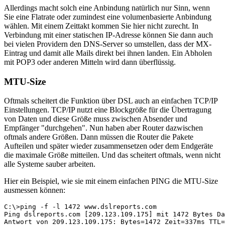
Allerdings macht solch eine Anbindung natürlich nur Sinn, wenn
Sie eine Flatrate oder zumindest eine volumenbasierte Anbindung
wählen. Mit einem Zeittakt kommen Sie hier nicht zurecht. In
Verbindung mit einer statischen IP-Adresse können Sie dann auch
bei vielen Providern den DNS-Server so umstellen, dass der MX-
Eintrag und damit alle Mails direkt bei ihnen landen. Ein Abholen
mit POP3 oder anderen Mitteln wird dann überflüssig.
MTU-Size
Oftmals scheitert die Funktion über DSL auch an einfachen TCP/IP
Einstellungen. TCP/IP nutzt eine Blockgröße für die Übertragung
von Daten und diese Größe muss zwischen Absender und
Empfänger "durchgehen". Nun haben aber Router dazwischen
oftmals andere Größen. Dann müssen die Router die Pakete
Aufteilen und später wieder zusammensetzen oder dem Endgeräte
die maximale Größe mitteilen. Und das scheitert oftmals, wenn nicht
alle Systeme sauber arbeiten.
Hier ein Beispiel, wie sie mit einem einfachen PING die MTU-Size
ausmessen können:
C:\>ping -f -l 1472 www.dslreports.com

Ping dslreports.com [209.123.109.175] mit 1472 Bytes Da
Antwort von 209.123.109.175: Bytes=1472 Zeit=337ms TTL=