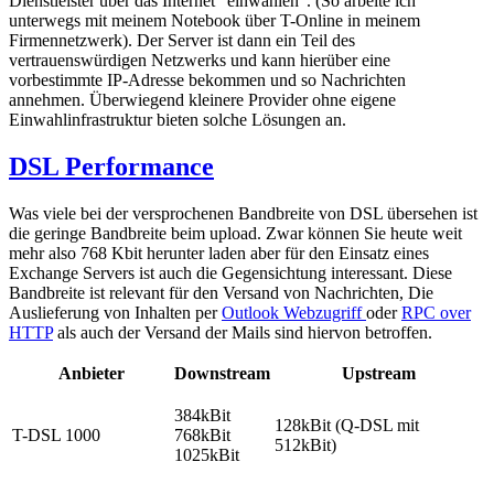
Dienstleister über das Internet "einwählen". (So arbeite ich
unterwegs mit meinem Notebook über T-Online in meinem
Firmennetzwerk). Der Server ist dann ein Teil des
vertrauenswürdigen Netzwerks und kann hierüber eine
vorbestimmte IP-Adresse bekommen und so Nachrichten
annehmen. Überwiegend kleinere Provider ohne eigene
Einwahlinfrastruktur bieten solche Lösungen an.
DSL Performance
Was viele bei der versprochenen Bandbreite von DSL übersehen ist
die geringe Bandbreite beim upload. Zwar können Sie heute weit
mehr also 768 Kbit herunter laden aber für den Einsatz eines
Exchange Servers ist auch die Gegensichtung interessant. Diese
Bandbreite ist relevant für den Versand von Nachrichten, Die
Auslieferung von Inhalten per
Outlook Webzugriff
oder
RPC over
HTTP
als auch der Versand der Mails sind hiervon betroffen.
Anbieter
Downstream
Upstream
384kBit
128kBit (Q-DSL mit
T-DSL 1000
768kBit
512kBit)
1025kBit