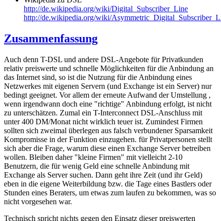
http://de.wikipedia.org/wiki/Digital_Subscriber_Line
http://de.wikipedia.org/wiki/Asymmetric_Digital_Subscriber_L
Zusammenfassung
Auch denn T-DSL und andere DSL-Angebote für Privatkunden
relativ preiswerte und schnelle Möglichkeiten für die Anbindung an
das Internet sind, so ist die Nutzung für die Anbindung eines
Netzwerkes mit eigenen Servern (und Exchange ist ein Server) nur
bedingt geeignet. Vor allem der erneute Aufwand der Umstellung ,
wenn irgendwann doch eine "richtige" Anbindung erfolgt, ist nicht
zu unterschätzen. Zumal ein T-Interconnect DSL-Anschluss mit
unter 400 DM/Monat nicht wirklich teuer ist. Zumindest Firmen
sollten sich zweimal überlegen aus falsch verbundener Sparsamkeit
Kompromisse in der Funktion einzugehen. für Privatpersonen stellt
sich aber die Frage, warum diese einen Exchange Server betreiben
wollen. Bleiben daher "kleine Firmen" mit vielleicht 2-10
Benutzern, die für wenig Geld eine schnelle Anbindung mit
Exchange als Server suchen. Dann geht ihre Zeit (und ihr Geld)
eben in die eigene Weiterbildung bzw. die Tage eines Bastlers oder
Stunden eines Beraters, um etwas zum laufen zu bekommen, was so
nicht vorgesehen war.
Technisch spricht nichts gegen den Einsatz dieser preiswerten