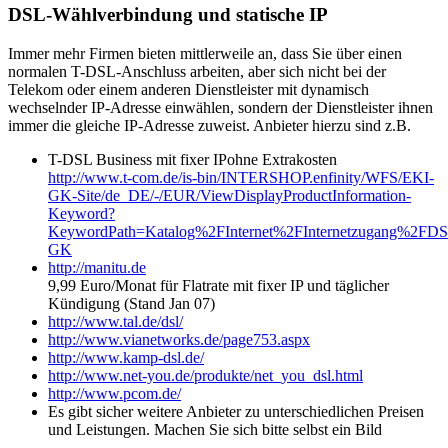
DSL-Wählverbindung und statische IP
Immer mehr Firmen bieten mittlerweile an, dass Sie über einen
normalen T-DSL-Anschluss arbeiten, aber sich nicht bei der
Telekom oder einem anderen Dienstleister mit dynamisch
wechselnder IP-Adresse einwählen, sondern der Dienstleister ihnen
immer die gleiche IP-Adresse zuweist. Anbieter hierzu sind z.B.
T-DSL Business mit fixer IPohne Extrakosten
http://www.t-com.de/is-bin/INTERSHOP.enfinity/WFS/EKI-
GK-Site/de_DE/-/EUR/ViewDisplayProductInformation-
Keyword?
KeywordPath=Katalog%2FInternet%2FInternetzugang%2FD
GK
http://manitu.de
9,99 Euro/Monat für Flatrate mit fixer IP und täglicher
Kündigung (Stand Jan 07)
http://www.tal.de/dsl/
http://www.vianetworks.de/page753.aspx
http://www.kamp-dsl.de/
http://www.net-you.de/produkte/net_you_dsl.html
http://www.pcom.de/
Es gibt sicher weitere Anbieter zu unterschiedlichen Preisen
und Leistungen. Machen Sie sich bitte selbst ein Bild