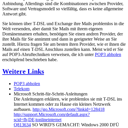
Anbindung. Allerdings sind die Kombinationen zwischen Provider,
Software und Vertragsmodell so vielfältig, dass es keine allgemeine
Antwort gibt.
Sie können über T-DSL und Exchange ihre Mails problemlos in die
Welt versenden, aber damit Sie Mails mit ihrem eigenen
Domänennamen erhalten, benötigen Sie einen andren Provider, der
ihre Mails für Sie annimmt und dann in geeigneter Weise an Sie
zustellt. Hierzu fragen Sie am besten ihren Provider, wie er ihnen die
Mails auf einen T-DSL Anschluss zustellen kann. Meist wird er Sie
auf POP3-Abruftechniken verweisen, die ich unter
POP3 abholen
erschöpfend beschrieben habe.
Weitere Links
POP3 abholen
Telekom
Microsoft Schritt-für-Schritt-Anleitungen
Die Anleitungen erklären, wie problemlos sie mit T-DSL ins
Internet kommen oder zu Hause ein kleines Netzwerk
aufbauen.
http://go.Microsoft.com/?linkid=128418
http://support.Microsoft.com/default.aspx?
scid=fh;DE;tonlineinternet
Q813634
SO WIRD'S GEMACHT: Windows 2000 DFÜ