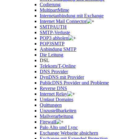
Codierung
MultipartMime
Internetanbindung mit Exchange
Internet Mail Connector
SMTPAUTH
SMTP-Verluste
POP3 abholen
POP3SMTP
Anbindung SMTP
Die Leitung
DSL
Telekom/T-Online
DNS Provider
DynDNS mit Provider
PublicDNS Provider und Probleme
Reverse DNS
Internet Relay
Umlaut Domains
Quittungen
Unzustellbarkeiten
Mailverarbeitung
Firewall
Palo Alto und Lync
Exchange Webseite absichern
Exchange mit Extended Protection