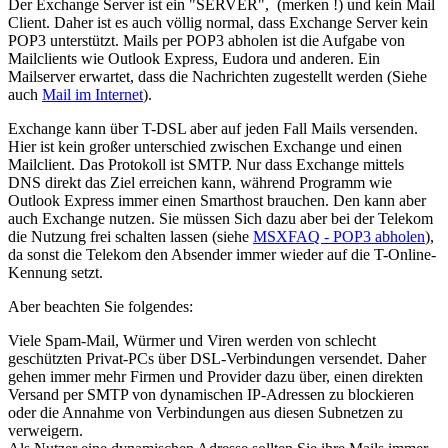
Der Exchange Server ist ein "SERVER", (merken !) und kein Mail
Client. Daher ist es auch völlig normal, dass Exchange Server kein
POP3 unterstützt. Mails per POP3 abholen ist die Aufgabe von
Mailclients wie Outlook Express, Eudora und anderen. Ein
Mailserver erwartet, dass die Nachrichten zugestellt werden (Siehe
auch
Mail im Internet
).
Exchange kann über T-DSL aber auf jeden Fall Mails versenden.
Hier ist kein großer unterschied zwischen Exchange und einen
Mailclient. Das Protokoll ist SMTP. Nur dass Exchange mittels
DNS direkt das Ziel erreichen kann, während Programm wie
Outlook Express immer einen Smarthost brauchen. Den kann aber
auch Exchange nutzen. Sie müssen Sich dazu aber bei der Telekom
die Nutzung frei schalten lassen (siehe
MSXFAQ - POP3 abholen
),
da sonst die Telekom den Absender immer wieder auf die T-Online-
Kennung setzt.
Aber beachten Sie folgendes:
Viele Spam-Mail, Würmer und Viren werden von schlecht
geschützten Privat-PCs über DSL-Verbindungen versendet. Daher
gehen immer mehr Firmen und Provider dazu über, einen direkten
Versand per SMTP von dynamischen IP-Adressen zu blockieren
oder die Annahme von Verbindungen aus diesen Subnetzen zu
verweigern.