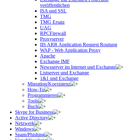
veröffentlichen
ISA und SSL
TMG
TMG Ersatz
UAG
RPCFirewall
Proxyserver
IIS ARR Application Request Routung
WAP - Web Application Proxy
Apache
Exchange IMF
Newsserver im Internet und Exchange
Listserver und Exchange
1&1 und Exchange
Migration/Koexistenz
How-To
Programmieren
Tools
Buch
Skype for Business
Active Directory
Netzwerk
Windows
Spam/Phishing