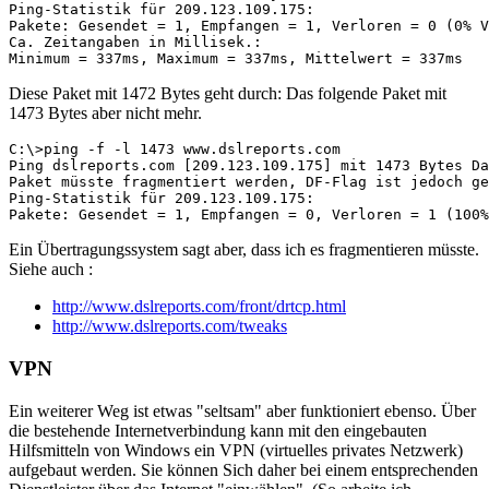
Ping-Statistik für 209.123.109.175:

Pakete: Gesendet = 1, Empfangen = 1, Verloren = 0 (0% V
Ca. Zeitangaben in Millisek.:

Minimum = 337ms, Maximum = 337ms, Mittelwert = 337ms
Diese Paket mit 1472 Bytes geht durch: Das folgende Paket mit
1473 Bytes aber nicht mehr.
C:\>ping -f -l 1473 www.dslreports.com

Ping dslreports.com [209.123.109.175] mit 1473 Bytes Da
Paket müsste fragmentiert werden, DF-Flag ist jedoch ge
Ping-Statistik für 209.123.109.175:

Pakete: Gesendet = 1, Empfangen = 0, Verloren = 1 (100%
Ein Übertragungssystem sagt aber, dass ich es fragmentieren müsste.
Siehe auch :
http://www.dslreports.com/front/drtcp.html
http://www.dslreports.com/tweaks
VPN
Ein weiterer Weg ist etwas "seltsam" aber funktioniert ebenso. Über
die bestehende Internetverbindung kann mit den eingebauten
Hilfsmitteln von Windows ein VPN (virtuelles privates Netzwerk)
aufgebaut werden. Sie können Sich daher bei einem entsprechenden