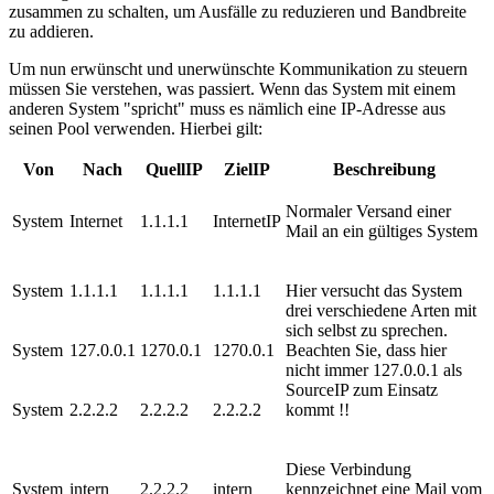
zusammen zu schalten, um Ausfälle zu reduzieren und Bandbreite
zu addieren.
Um nun erwünscht und unerwünschte Kommunikation zu steuern
müssen Sie verstehen, was passiert. Wenn das System mit einem
anderen System "spricht" muss es nämlich eine IP-Adresse aus
seinen Pool verwenden. Hierbei gilt:
Von
Nach
QuellIP
ZielIP
Beschreibung
Normaler Versand einer
System
Internet
1.1.1.1
InternetIP
Mail an ein gültiges System
System
1.1.1.1
1.1.1.1
1.1.1.1
Hier versucht das System
drei verschiedene Arten mit
sich selbst zu sprechen.
System
127.0.0.1
1270.0.1
1270.0.1
Beachten Sie, dass hier
nicht immer 127.0.0.1 als
SourceIP zum Einsatz
System
2.2.2.2
2.2.2.2
2.2.2.2
kommt !!
Diese Verbindung
System
intern
2.2.2.2
intern
kennzeichnet eine Mail vom