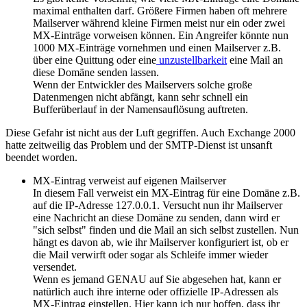
maximal enthalten darf. Größere Firmen haben oft mehrere
Mailserver während kleine Firmen meist nur ein oder zwei
MX-Einträge vorweisen können. Ein Angreifer könnte nun
1000 MX-Einträge vornehmen und einen Mailserver z.B.
über eine Quittung oder eine
unzustellbarkeit
eine Mail an
diese Domäne senden lassen.
Wenn der Entwickler des Mailservers solche große
Datenmengen nicht abfängt, kann sehr schnell ein
Bufferüberlauf in der Namensauflösung auftreten.
Diese Gefahr ist nicht aus der Luft gegriffen.
Auch Exchange 2000
hatte zeitweilig das Problem und der SMTP-Dienst ist unsanft
beendet worden.
MX-Eintrag verweist auf eigenen Mailserver
In diesem Fall verweist ein MX-Eintrag für eine Domäne z.B.
auf die IP-Adresse 127.0.0.1. Versucht nun ihr Mailserver
eine Nachricht an diese Domäne zu senden, dann wird er
"sich selbst" finden und die Mail an sich selbst zustellen. Nun
hängt es davon ab, wie ihr Mailserver konfiguriert ist, ob er
die Mail verwirft oder sogar als Schleife immer wieder
versendet.
Wenn es jemand GENAU auf Sie abgesehen hat, kann er
natürlich auch ihre interne oder offizielle IP-Adressen als
MX-Eintrag einstellen. Hier kann ich nur hoffen, dass ihr