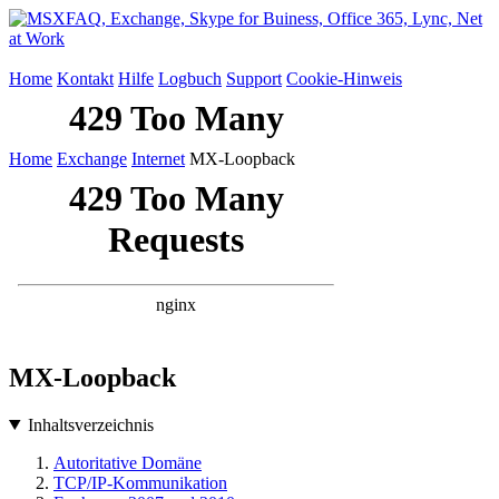
Home
Kontakt
Hilfe
Logbuch
Support
Cookie-Hinweis
Home
Exchange
Internet
MX-Loopback
MX-Loopback
Inhaltsverzeichnis
Autoritative Domäne
TCP/IP-Kommunikation