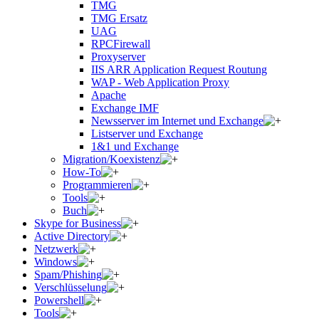
TMG
TMG Ersatz
UAG
RPCFirewall
Proxyserver
IIS ARR Application Request Routung
WAP - Web Application Proxy
Apache
Exchange IMF
Newsserver im Internet und Exchange
Listserver und Exchange
1&1 und Exchange
Migration/Koexistenz
How-To
Programmieren
Tools
Buch
Skype for Business
Active Directory
Netzwerk
Windows
Spam/Phishing
Verschlüsselung
Powershell
Tools