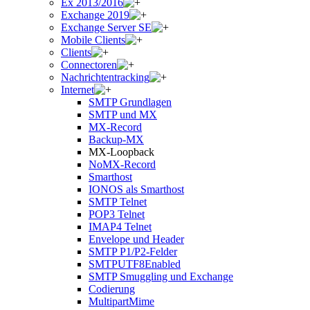
Ex 2013/2016
Exchange 2019
Exchange Server SE
Mobile Clients
Clients
Connectoren
Nachrichtentracking
Internet
SMTP Grundlagen
SMTP und MX
MX-Record
Backup-MX
MX-Loopback
NoMX-Record
Smarthost
IONOS als Smarthost
SMTP Telnet
POP3 Telnet
IMAP4 Telnet
Envelope und Header
SMTP P1/P2-Felder
SMTPUTF8Enabled
SMTP Smuggling und Exchange
Codierung
MultipartMime