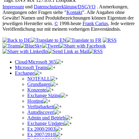
Tags:
DNS MX 127.0.0.1 Loopback
Impressum
und
Datenschutzerklärung/DSGVO
. Anmerkungen,
Anregungen oder Fragen siehe "
Kontakt
". Alle Angaben ohne
Gewähr! Namen und Produktbezeichnungen können Eigentum der
jeweiligen Hersteller sein.
©
1998-heute
Frank Carius
, Jede weitere
Veröffentlichung nur mit meinem vorherigen Einverständnis.
Cloud/Microsoft 365
Microsoft Teams
Exchange
NOTFALL
Grundlagen
Konzepte
Exchange Sizing
Hosting
Verfügbarkeit
Autodiscover
Admin und Betrieb
Exchange Updates
Ex 2000/2003
Ex 2007/2010