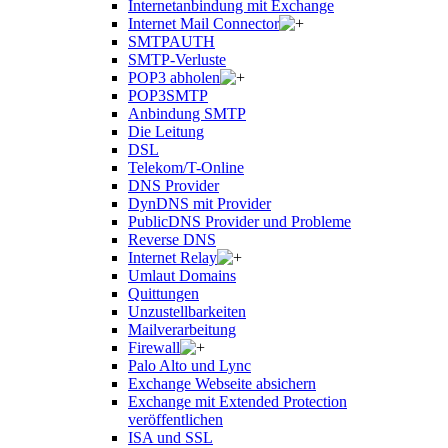
Internetanbindung mit Exchange
Internet Mail Connector
SMTPAUTH
SMTP-Verluste
POP3 abholen
POP3SMTP
Anbindung SMTP
Die Leitung
DSL
Telekom/T-Online
DNS Provider
DynDNS mit Provider
PublicDNS Provider und Probleme
Reverse DNS
Internet Relay
Umlaut Domains
Quittungen
Unzustellbarkeiten
Mailverarbeitung
Firewall
Palo Alto und Lync
Exchange Webseite absichern
Exchange mit Extended Protection
veröffentlichen
ISA und SSL