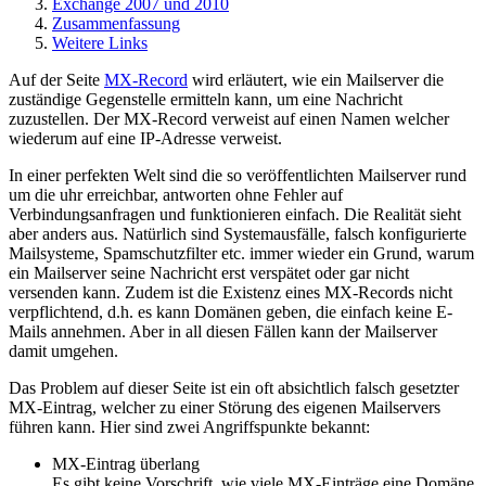
Exchange 2007 und 2010
Zusammenfassung
Weitere Links
Auf der Seite
MX-Record
wird erläutert, wie ein Mailserver die
zuständige Gegenstelle ermitteln kann, um eine Nachricht
zuzustellen. Der MX-Record verweist auf einen Namen welcher
wiederum auf eine IP-Adresse verweist.
In einer perfekten Welt sind die so veröffentlichten Mailserver rund
um die uhr erreichbar, antworten ohne Fehler auf
Verbindungsanfragen und funktionieren einfach. Die Realität sieht
aber anders aus. Natürlich sind Systemausfälle, falsch konfigurierte
Mailsysteme, Spamschutzfilter etc. immer wieder ein Grund, warum
ein Mailserver seine Nachricht erst verspätet oder gar nicht
versenden kann. Zudem ist die Existenz eines MX-Records nicht
verpflichtend, d.h. es kann Domänen geben, die einfach keine E-
Mails annehmen. Aber in all diesen Fällen kann der Mailserver
damit umgehen.
Das Problem auf dieser Seite ist ein oft absichtlich falsch gesetzter
MX-Eintrag, welcher zu einer Störung des eigenen Mailservers
führen kann. Hier sind zwei Angriffspunkte bekannt:
MX-Eintrag überlang
Es gibt keine Vorschrift, wie viele MX-Einträge eine Domäne