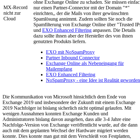
ohne Exchange Online zu schaden. Sie müssen einfa
MX-Record
nur einen Partner-Connector mit der Domain "*"
nicht zur
einrichten,, der die Mails von ihrer gewünschten
Cloud
Spamlösung annimmt. Zudem sollten Sie noch die
Spamfilterung von Exchange Online über "Trusted IP
und
EXO Enhanced Filtering
anpassen. Die Details
dazu sollte ihnen aber der Hersteller des von ihnen
genutzten Produkts liefern.
EXO mit NoSpamProxy
Partner Inbound Connector
Exchange Online als Nebeneingang für
Mailempfang
EXO Enhanced Filtering
NoSpamProxy - eine Idee ist Realität geworden
Die Kommunikation von Microsoft hinsichtlich dem Ende von
Exchange 2019 und insbesondere der Zukunft mit einem Exchange
2019 Nachfolger ist bislang sicherlich nicht optimal gelaufen. Mit
wenigen Ausnahmen konnten Exchange Kunden und
Administratoren bislang davon ausgehen, dass alle 3-4 Jahre eine
Nachfolge-Version von Exchange veröffentlicht wurde, auf die dann
auch mit dem geplanten Wechsel der Hardware migriert werden
konnte. Dies konnte man gut mit dem Verschleiß von Festplatten,