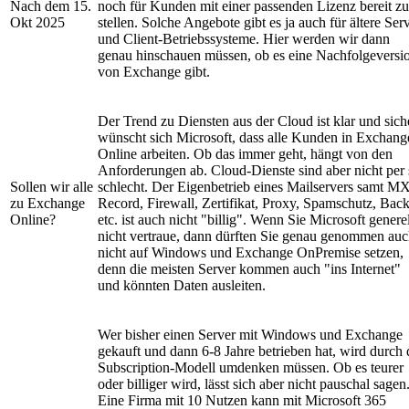
Nach dem 15.
noch für Kunden mit einer passenden Lizenz bereit zu
Okt 2025
stellen. Solche Angebote gibt es ja auch für ältere Ser
und Client-Betriebssysteme. Hier werden wir dann
genau hinschauen müssen, ob es eine Nachfolgeversi
von Exchange gibt.
Der Trend zu Diensten aus der Cloud ist klar und sich
wünscht sich Microsoft, dass alle Kunden in Exchang
Online arbeiten. Ob das immer geht, hängt von den
Anforderungen ab. Cloud-Dienste sind aber nicht per 
Sollen wir alle
schlecht. Der Eigenbetrieb eines Mailservers samt M
zu Exchange
Record, Firewall, Zertifikat, Proxy, Spamschutz, Bac
Online?
etc. ist auch nicht "billig". Wenn Sie Microsoft generel
nicht vertraue, dann dürften Sie genau genommen au
nicht auf Windows und Exchange OnPremise setzen,
denn die meisten Server kommen auch "ins Internet"
und könnten Daten ausleiten.
Wer bisher einen Server mit Windows und Exchange
gekauft und dann 6-8 Jahre betrieben hat, wird durch 
Subscription-Modell umdenken müssen. Ob es teurer
oder billiger wird, lässt sich aber nicht pauschal sagen
Eine Firma mit 10 Nutzen kann mit Microsoft 365