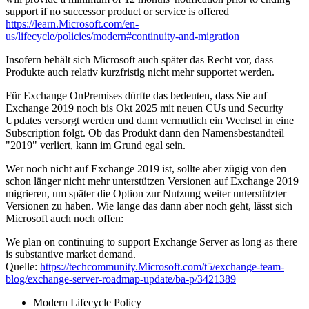
support if no successor product or service is offered
https://learn.Microsoft.com/en-
us/lifecycle/policies/modern#continuity-and-migration
Insofern behält sich Microsoft auch später das Recht vor, dass
Produkte auch relativ kurzfristig nicht mehr supportet werden.
Für Exchange OnPremises dürfte das bedeuten, dass Sie auf
Exchange 2019 noch bis Okt 2025 mit neuen CUs und Security
Updates versorgt werden und dann vermutlich ein Wechsel in eine
Subscription folgt. Ob das Produkt dann den Namensbestandteil
"2019" verliert, kann im Grund egal sein.
Wer noch nicht auf Exchange 2019 ist, sollte aber zügig von den
schon länger nicht mehr unterstützen Versionen auf Exchange 2019
migrieren, um später die Option zur Nutzung weiter unterstützter
Versionen zu haben. Wie lange das dann aber noch geht, lässt sich
Microsoft auch noch offen:
We plan on continuing to support Exchange Server as long as there
is substantive market demand.
Quelle:
https://techcommunity.Microsoft.com/t5/exchange-team-
blog/exchange-server-roadmap-update/ba-p/3421389
Modern Lifecycle Policy