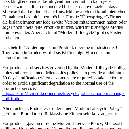
Das klingt erst einmal beruhigend und vermutlich kann jeder
betriebswirtschaftlich rechnende IT-Leiter nachvollziehen, dass
Microsoft die kontinuierliche Entwicklung auch mit kontinuierlichen
Einnahmen bezahlt haben möchte. Für die "Überspringer"-Firmen,
die bislang immer nur jede zweite Version mitgenommen haben oder
sogar noch überalterte Produkte nutzen, wird ihr bisheriges Modell
uninteressanter. Aber auch mit "Modern LifeCycle" gibt es Fristen
und allen.
Das betrifft "Anderungen" am Produkt, über die mindestens 30
Tage vorab informiert wird. Das ist für einige Firmen schon
herausfordernd.
For products and services governed by the Modern Lifecycle Policy,
unless otherwise noted, Microsoft's policy is to provide a minimum
30 days' notification when customers are required to take action in
order to avoid significant degradation to the normal use of the
product or service.
https://learn.Microsoft.com/en-us/lifecycle/policies/modern#change-
notification
Aber auch das Ende dieser unter einer "Modern Lifecycle Policy"
geführten Produkte ist für klassische Firmen sehr kurz angesetzt:
For products governed by the Modern Lifecycle Policy, Microsoft
will provide a minimum of 12 months' notification prior to ending