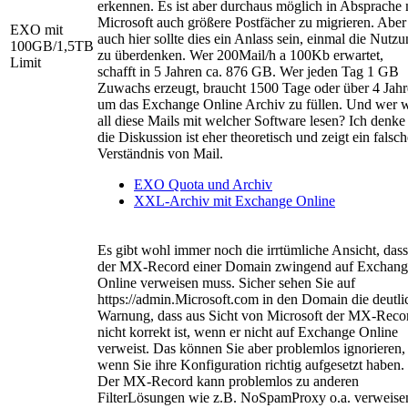
erkennen. Es ist aber durchaus möglich in Absprache 
Microsoft auch größere Postfächer zu migrieren. Aber
EXO mit
auch hier sollte dies ein Anlass sein, einmal die Nutz
100GB/1,5TB
zu überdenken. Wer 200Mail/h a 100Kb erwartet,
Limit
schafft in 5 Jahren ca. 876 GB. Wer jeden Tag 1 GB
Zuwachs erzeugt, braucht 1500 Tage oder über 4 Jahr
um das Exchange Online Archiv zu füllen. Und wer w
all diese Mails mit welcher Software lesen? Ich denke
die Diskussion ist eher theoretisch und zeigt ein falsch
Verständnis von Mail.
EXO Quota und Archiv
XXL-Archiv mit Exchange Online
Es gibt wohl immer noch die irrtümliche Ansicht, dass
der MX-Record einer Domain zwingend auf Exchang
Online verweisen muss. Sicher sehen Sie auf
https://admin.Microsoft.com in den Domain die deutli
Warnung, dass aus Sicht von Microsoft der MX-Reco
nicht korrekt ist, wenn er nicht auf Exchange Online
verweist. Das können Sie aber problemlos ignorieren,
wenn Sie ihre Konfiguration richtig aufgesetzt haben.
Der MX-Record kann problemlos zu anderen
FilterLösungen wie z.B. NoSpamProxy o.a. verweise