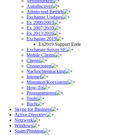
Verfügbarkeit
Autodiscover
Admin und Betrieb
Exchange Updates
Ex 2000/2003
Ex 2007/2010
Ex 2013/2016
Exchange 2019
Ex2019 Support Ende
Exchange Server SE
Mobile Clients
Clients
Connectoren
Nachrichtentracking
Internet
Migration/Koexistenz
How-To
Programmieren
Tools
Buch
Skype for Business
Active Directory
Netzwerk
Windows
Spam/Phishing