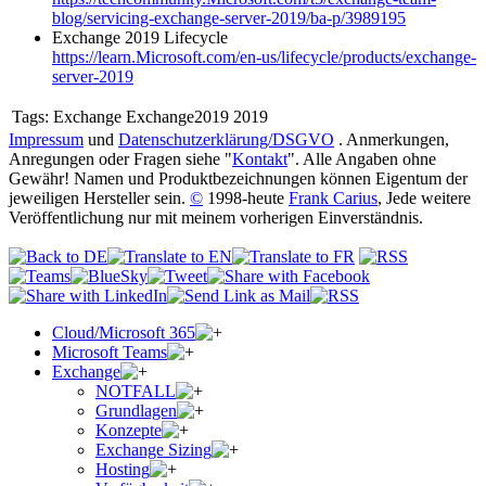
blog/servicing-exchange-server-2019/ba-p/3989195
Exchange 2019 Lifecycle
https://learn.Microsoft.com/en-us/lifecycle/products/exchange-
server-2019
Tags:
Exchange Exchange2019 2019
Impressum
und
Datenschutzerklärung/DSGVO
. Anmerkungen,
Anregungen oder Fragen siehe "
Kontakt
". Alle Angaben ohne
Gewähr! Namen und Produktbezeichnungen können Eigentum der
jeweiligen Hersteller sein.
©
1998-heute
Frank Carius
, Jede weitere
Veröffentlichung nur mit meinem vorherigen Einverständnis.
Cloud/Microsoft 365
Microsoft Teams
Exchange
NOTFALL
Grundlagen
Konzepte
Exchange Sizing
Hosting