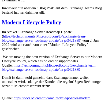
aktualisier wird
Inwieweit nun aber ein "Blog Post" auf dem Exchange Teams Blog
bestand hat, sei dahingestellt.
Modern Lifecycle Policy
Im Artikel "Exchange Server Roadmap Update"
(
https://techcommunity.Microsoft.com/t5/exchange-team-
blog/exchange-server-roadmap-update/ba-p/3421389
) vom 2. Jun
2022 wird aber auch von einer "Modern Lifecycle Policy"
geschrieben.
We are moving the next version of Exchange Server to our Modern
Lifecycle Policy, which has no end of support dates.
Quelle:
https://techcommunity.Microsoft.com/t5/exchange-team-
blog/exchange-server-roadmap-update/ba-p/3421389
Damit ist dann wohl gemeint, dass Exchange immer weiter
unterstützt wird, solange der Kunden die regelmäßigen Rechnungen
bezahlt. Microsoft schreibt dazu:
Quelle:
https://docs.Microsoft.com/lifecycle/policies/modern