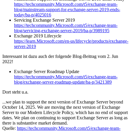
https://techcommunity.Microsoft.com/t5/exchange-team-
blog/mainstream-support-for-exchange-server-2019-ends-
today/ba-p/4025016
Servicing Exchange Server 2019
https://techcommunity.Microsoft.com/t5/exchange-team-
blog/servicing-exchange-server-2019/ba-p/3989195
Exchange 2019 Lifecycle
https://learn.Microsoft.com/en-us/lifecycle/products/exchange-
server-2019
Interessant ist dazu auch der folgende Blog-Beitrag vom 2. Jun
2022!
Exchange Server Roadmap Update
https://techcommunity.Microsoft.com/t5/exchange-team-
blog/exchange-server-roadmap-update/ba-p/3421389
Dort steht u.a.
...we plan to support the next version of Exchange Server beyond
October 14, 2025. We are moving the next version of Exchange
Server to our Modern Lifecycle Policy, which has no end of support
dates. We plan on continuing to support Exchange Server as long as
there is substantive market demand.
Quelle:
https://techcommunity.Microsoft.com/t5/exchange-team-