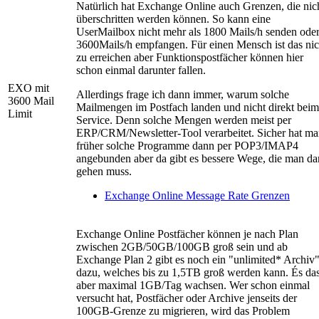
Natürlich hat Exchange Online auch Grenzen, die nic
überschritten werden können. So kann eine
UserMailbox nicht mehr als 1800 Mails/h senden ode
3600Mails/h empfangen. Für einen Mensch ist das nic
zu erreichen aber Funktionspostfächer können hier
schon einmal darunter fallen.
EXO mit
Allerdings frage ich dann immer, warum solche
3600 Mail
Mailmengen im Postfach landen und nicht direkt beim
Limit
Service. Denn solche Mengen werden meist per
ERP/CRM/Newsletter-Tool verarbeitet. Sicher hat m
früher solche Programme dann per POP3/IMAP4
angebunden aber da gibt es bessere Wege, die man d
gehen muss.
Exchange Online Message Rate Grenzen
Exchange Online Postfächer können je nach Plan
zwischen 2GB/50GB/100GB groß sein und ab
Exchange Plan 2 gibt es noch ein "unlimited* Archiv
dazu, welches bis zu 1,5TB groß werden kann. És das
aber maximal 1GB/Tag wachsen. Wer schon einmal
versucht hat, Postfächer oder Archive jenseits der
100GB-Grenze zu migrieren, wird das Problem