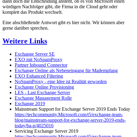
dann doch die Entscheidung ansteht, ob es von Microsoft einen
würdigen Nachfolger gibt, die Firma in die Cloud geht oder
komplett das Produkt wechselt.
Eine abschließende Antwort gibt es hier nicht. Wir können aber
gerne darüber sprechen.
Weitere Links
Exchange Server SE
EXO mit NoSpamProxy
Partner Inbound Connector
Exchange Online als Nebeneingang für Mailempfang
EXO Enhanced Filtering
NoSpamProxy - eine Idee ist Realität geworden
Exchange Online Provisioning
LES - Last Exchange Server
Exchange Management Rolle
Exchange 2019
Mainstream Support for Exchange Server 2019 Ends Today
https://techcommunity.Microsoft.com/t5/exchange-team-
blog/mainstream-support-for-exchange-server-2019-ends-
today/ba-p/4025016
Servicing Exchange Server 2019
https://techcommunity.Microsoft.com/t5/exchange-team-