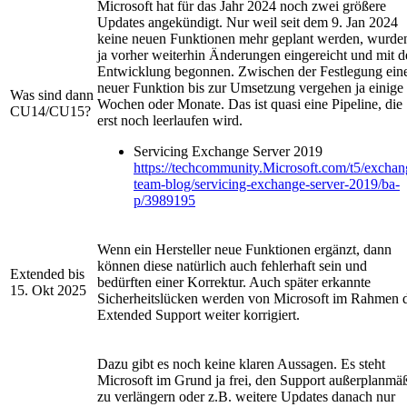
Microsoft hat für das Jahr 2024 noch zwei größere
Updates angekündigt. Nur weil seit dem 9. Jan 2024
keine neuen Funktionen mehr geplant werden, wurde
ja vorher weiterhin Änderungen eingereicht und mit d
Entwicklung begonnen. Zwischen der Festlegung ein
neuer Funktion bis zur Umsetzung vergehen ja einige
Was sind dann
Wochen oder Monate. Das ist quasi eine Pipeline, die
CU14/CU15?
erst noch leerlaufen wird.
Servicing Exchange Server 2019
https://techcommunity.Microsoft.com/t5/exchan
team-blog/servicing-exchange-server-2019/ba-
p/3989195
Wenn ein Hersteller neue Funktionen ergänzt, dann
können diese natürlich auch fehlerhaft sein und
Extended bis
bedürften einer Korrektur. Auch später erkannte
15. Okt 2025
Sicherheitslücken werden von Microsoft im Rahmen 
Extended Support weiter korrigiert.
Dazu gibt es noch keine klaren Aussagen. Es steht
Microsoft im Grund ja frei, den Support außerplanmä
zu verlängern oder z.B. weitere Updates danach nur