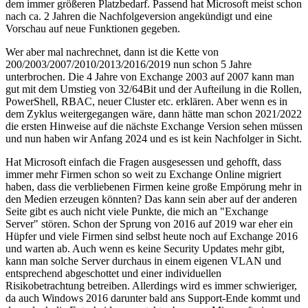
dem immer größeren Platzbedarf. Passend hat Microsoft meist schon
nach ca. 2 Jahren die Nachfolgeversion angekündigt und eine
Vorschau auf neue Funktionen gegeben.
Wer aber mal nachrechnet, dann ist die Kette von
200/2003/2007/2010/2013/2016/2019 nun schon 5 Jahre
unterbrochen. Die 4 Jahre von Exchange 2003 auf 2007 kann man
gut mit dem Umstieg von 32/64Bit und der Aufteilung in die Rollen,
PowerShell, RBAC, neuer Cluster etc. erklären. Aber wenn es in
dem Zyklus weitergegangen wäre, dann hätte man schon 2021/2022
die ersten Hinweise auf die nächste Exchange Version sehen müssen
und nun haben wir Anfang 2024 und es ist kein Nachfolger in Sicht.
Hat Microsoft einfach die Fragen ausgesessen und gehofft, dass
immer mehr Firmen schon so weit zu Exchange Online migriert
haben, dass die verbliebenen Firmen keine große Empörung mehr in
den Medien erzeugen könnten? Das kann sein aber auf der anderen
Seite gibt es auch nicht viele Punkte, die mich an "Exchange
Server" stören. Schon der Sprung von 2016 auf 2019 war eher ein
Hüpfer und viele Firmen sind selbst heute noch auf Exchange 2016
und warten ab. Auch wenn es keine Security Updates mehr gibt,
kann man solche Server durchaus in einem eigenen VLAN und
entsprechend abgeschottet und einer individuellen
Risikobetrachtung betreiben. Allerdings wird es immer schwieriger,
da auch Windows 2016 darunter bald ans Support-Ende kommt und