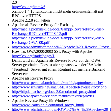
2.0
http://3cx.org/item/46
Xampp 1.4.13 funktioniert nicht mehr ordnungsgemäß mit
RPC over HTTPS
Apache 2.2.8 soll gehen
Apache als Reverse Proxy für Exchange
http://media.plominski.de/docs/Xampp-ReverseProxy-fuer-
Exchange-RPCoverHTTPS-12.pdf
http://media.plominski.de/docs/Xampp-ReverseProxy-fuer-
Exchange-OWA-09.pdf
http://www.administrator.de/%28Apache%29_Reverse_Prox
How To: OWA2000/2003 SSL Proxy with Apache
http://3cx.org/static/pages/1
Damit wird ein Apache als Reverse Proxy vor den OWA-
Server geschaltet. Dies ist aber genauso wie der ISA kein
"Frontend"-Server mit einem Routing auf mehrere Backend
Server etc.
Apache als Reverse Proxy
http://www-personal.umich.edu/~malth/gaptuning/apache/
http://www.schirrms.net/sme/SMEApacheReverseProxy.php
http://httpd.apache.org/docs-2.0/mod/mod_proxy.html
http://www.apacheweek.com/features/reverseproxies
Apache Reverse Proxy für Windows
http://www.icarusindie.com/mod_proxy_html/
http://www.administrator.de/HOWTO%3A_%28Apache%29_R