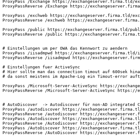
ProxyPass /Exchange https://exchangeserver.firma.tld/ex
ProxyPassReverse /Exchange https://exchangeserver.firma
ProxyPass /exchweb https://exchangeserver.firma.tld/exc
ProxyPassReverse /exchweb https://exchangeserver.firma.
ProxyPass /public https://exchangeserver.firma.tld/publ
ProxyPassReverse /public https://exchangeserver.firma.t
# Einstellungen um per OWA das Kennwort zu aendern

ProxyPass /iisadmpwd https://exchangeserver.firma.tld/i
ProxyPassReverse /iisadmpwd https://exchangeserver.firm
# Einstellungen fuer ActiveSync

# Hier sollte man das connection timout auf 600sek hina
# da sonst meistens im Apache-Log ein Timout-error auft
ProxyPass /Microsoft-Server-ActiveSync https://exchange
ProxyPassReverse /Microsoft-Server-ActiveSync https://e
# AutoDiscover  -> Autodiscover für non-AD integrated C
ProxyPass /autodiscover https://exchangeserver.firma.tl
ProxyPassReverse /autodiscover https://exchangeserver.f
ProxyPass /Autodiscover https://exchangeserver.firma.tl
ProxyPassReverse /Autodiscover https://exchangeserver.f
ProxyPass /AutoDiscover https://exchangeserver.firma.tl
ProxyPassReverse /AutoDiscover https://exchangeserver.f