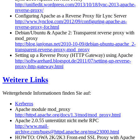
http://unifiedit.wordpress.com/2013/10/18/lync-2013-apache-
reverse-proxy/
Configuring Apache as a Reverse Proxy für Lync Server
http://www.lynclog.com/2012/09/configuring-apache-as-
reverse-proxy-for.html
Debian/Ubuntu & Apache 2: Transparent reverse proxy with
mod_proxy
http://blog.janjonas.net/2010-10-09/debian-ubuntu-apache_2-
transparent-reverse-proxy-mod_proxy
Setting up a Reverse Proxy (HTTP Gateway) using Apache
http://softwarehard.blogspot.de/2011/07/setting-up-reverse-
proxy-http-gateway.html
Weitere Links
Weitergehende Informationen finden Sie auf:
Kerberos
Apache module mod_proxy
http://httpd.apache.org/docs/1.3/mod/mod_proxy.html
Apache 2.0.55 unterstützt nicht mehr RPC
http://www.mail-
archive.com/bugs@httpd.apache.org/msg23000.html
HOWTO: OWA 2K/2K3 Front-end SSL Proxy with Apache