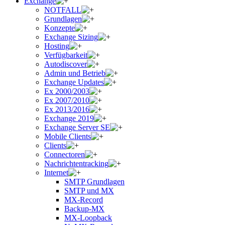
Exchange
NOTFALL
Grundlagen
Konzepte
Exchange Sizing
Hosting
Verfügbarkeit
Autodiscover
Admin und Betrieb
Exchange Updates
Ex 2000/2003
Ex 2007/2010
Ex 2013/2016
Exchange 2019
Exchange Server SE
Mobile Clients
Clients
Connectoren
Nachrichtentracking
Internet
SMTP Grundlagen
SMTP und MX
MX-Record
Backup-MX
MX-Loopback