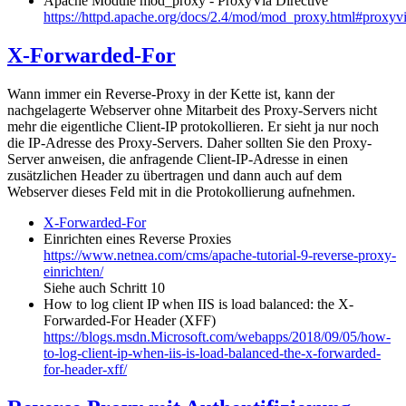
Apache Module mod_proxy - ProxyVia Directive
https://httpd.apache.org/docs/2.4/mod/mod_proxy.html#proxyv
X-Forwarded-For
Wann immer ein Reverse-Proxy in der Kette ist, kann der
nachgelagerte Webserver ohne Mitarbeit des Proxy-Servers nicht
mehr die eigentliche Client-IP protokollieren. Er sieht ja nur noch
die IP-Adresse des Proxy-Servers. Daher sollten Sie den Proxy-
Server anweisen, die anfragende Client-IP-Adresse in einen
zusätzlichen Header zu übertragen und dann auch auf dem
Webserver dieses Feld mit in die Protokollierung aufnehmen.
X-Forwarded-For
Einrichten eines Reverse Proxies
https://www.netnea.com/cms/apache-tutorial-9-reverse-proxy-
einrichten/
Siehe auch Schritt 10
How to log client IP when IIS is load balanced: the X-
Forwarded-For Header (XFF)
https://blogs.msdn.Microsoft.com/webapps/2018/09/05/how-
to-log-client-ip-when-iis-is-load-balanced-the-x-forwarded-
for-header-xff/