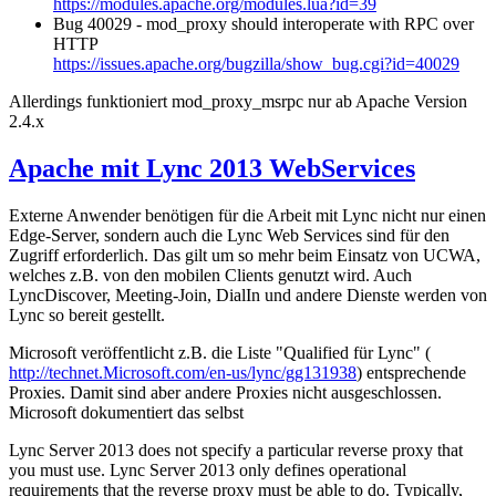
https://modules.apache.org/modules.lua?id=39
Bug 40029 - mod_proxy should interoperate with RPC over
HTTP
https://issues.apache.org/bugzilla/show_bug.cgi?id=40029
Allerdings funktioniert mod_proxy_msrpc nur ab Apache Version
2.4.x
Apache mit Lync 2013 WebServices
Externe Anwender benötigen für die Arbeit mit Lync nicht nur einen
Edge-Server, sondern auch die Lync Web Services sind für den
Zugriff erforderlich. Das gilt um so mehr beim Einsatz von UCWA,
welches z.B. von den mobilen Clients genutzt wird. Auch
LyncDiscover, Meeting-Join, DialIn und andere Dienste werden von
Lync so bereit gestellt.
Microsoft veröffentlicht z.B. die Liste "Qualified für Lync" (
http://technet.Microsoft.com/en-us/lync/gg131938
) entsprechende
Proxies. Damit sind aber andere Proxies nicht ausgeschlossen.
Microsoft dokumentiert das selbst
Lync Server 2013 does not specify a particular reverse proxy that
you must use. Lync Server 2013 only defines operational
requirements that the reverse proxy must be able to do. Typically,