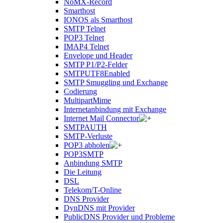
NoMX-Record
Smarthost
IONOS als Smarthost
SMTP Telnet
POP3 Telnet
IMAP4 Telnet
Envelope und Header
SMTP P1/P2-Felder
SMTPUTF8Enabled
SMTP Smuggling und Exchange
Codierung
MultipartMime
Internetanbindung mit Exchange
Internet Mail Connector
SMTPAUTH
SMTP-Verluste
POP3 abholen
POP3SMTP
Anbindung SMTP
Die Leitung
DSL
Telekom/T-Online
DNS Provider
DynDNS mit Provider
PublicDNS Provider und Probleme