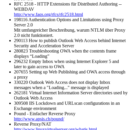
RFC 2518 - HTTP Extensions für Distributed Authoring --
WEBDAV
http://www.faqs.org/rfcs/rfc2518.html
198116 Authentication Options and Limitations using Proxy
Server 2.0
Mit umfangreicher Beschreibung, warum NTLM über Proxy
2.0 nicht funktioniert.
290113 How to publish Outlook Web Access behind Internet
Security and Acceleration Server
280823 Troubleshooting OWA when the contents frame
displays “Loading”
296232 Empty Inbox when using Internet Explorer 5 and
later to gain access to OWA
207655 Setting up Web Publishing and OWA access through
a proxy
330220 Outlook Web Access does not display Inbox
messages when a "Loading..." message is displayed
262181 Virtual Internet Information Server directories used by
Outlook Web Access
309508 IIS Lockdown and URLscan configurations in an
Exchange environment
Pound - Einfacher Reverse Proxy
http://www.apsis.ch/pound/
Reverse Proxy/NAT
http://www.linuxvirtualserver.org/whatis.html