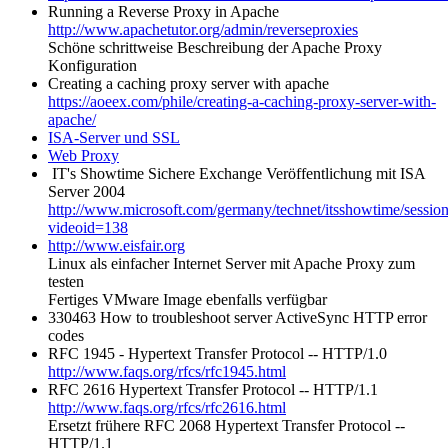
Running a Reverse Proxy in Apache
http://www.apachetutor.org/admin/reverseproxies
Schöne schrittweise Beschreibung der Apache Proxy
Konfiguration
Creating a caching proxy server with apache
https://aoeex.com/phile/creating-a-caching-proxy-server-with-
apache/
ISA-Server und SSL
Web Proxy
IT's Showtime Sichere Exchange Veröffentlichung mit ISA
Server 2004
http://www.microsoft.com/germany/technet/itsshowtime/sessio
videoid=138
http://www.eisfair.org
Linux als einfacher Internet Server mit Apache Proxy zum
testen
Fertiges VMware Image ebenfalls verfügbar
330463 How to troubleshoot server ActiveSync HTTP error
codes
RFC 1945 - Hypertext Transfer Protocol -- HTTP/1.0
http://www.faqs.org/rfcs/rfc1945.html
RFC 2616
Hypertext Transfer Protocol -- HTTP/1.1
http://www.faqs.org/rfcs/rfc2616.html
Ersetzt frühere RFC 2068 Hypertext Transfer Protocol --
HTTP/1.
1