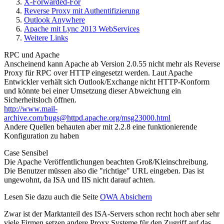
X-Forwarded-For
Reverse Proxy mit Authentifizierung
Outlook Anywhere
Apache mit Lync 2013 WebServices
Weitere Links
RPC und Apache
Anscheinend kann Apache ab Version 2.0.55 nicht mehr als Reverse
Proxy für RPC over HTTP eingesetzt werden. Laut Apache
Entwickler verhält sich Outlook/Exchange nicht HTTP-Konform
und könnte bei einer Umsetzung dieser Abweichung ein
Sicherheitsloch öffnen.
http://www.mail-
archive.com/bugs@httpd.apache.org/msg23000.html
Andere Quellen behauten aber mit 2.2.8 eine funktionierende
Konfiguration zu haben
Case Sensibel
Die Apache Veröffentlichungen beachten Groß/Kleinschreibung.
Die Benutzer müssen also die "richtige" URL eingeben. Das ist
ungewohnt, da ISA und IIS nicht darauf achten.
Lesen Sie dazu auch die Seite
OWA Absichern
Zwar ist der Marktanteil des ISA-Servers schon recht hoch aber sehr
viele Firmen setzen andere Proxy Systeme für den Zugriff auf das