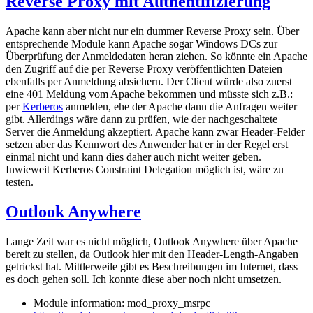
Reverse Proxy mit Authentifizierung
Apache kann aber nicht nur ein dummer Reverse Proxy sein. Über
entsprechende Module kann Apache sogar Windows DCs zur
Überprüfung der Anmeldedaten heran ziehen. So könnte ein Apache
den Zugriff auf die per Reverse Proxy veröffentlichten Dateien
ebenfalls per Anmeldung absichern. Der Client würde also zuerst
eine 401 Meldung vom Apache bekommen und müsste sich z.B.:
per
Kerberos
anmelden, ehe der Apache dann die Anfragen weiter
gibt. Allerdings wäre dann zu prüfen, wie der nachgeschaltete
Server die Anmeldung akzeptiert. Apache kann zwar Header-Felder
setzen aber das Kennwort des Anwender hat er in der Regel erst
einmal nicht und kann dies daher auch nicht weiter geben.
Inwieweit Kerberos Constraint Delegation möglich ist, wäre zu
testen.
Outlook Anywhere
Lange Zeit war es nicht möglich, Outlook Anywhere über Apache
bereit zu stellen, da Outlook hier mit den Header-Length-Angaben
getrickst hat. Mittlerweile gibt es Beschreibungen im Internet, dass
es doch gehen soll. Ich konnte diese aber noch nicht umsetzen.
Module information: mod_proxy_msrpc