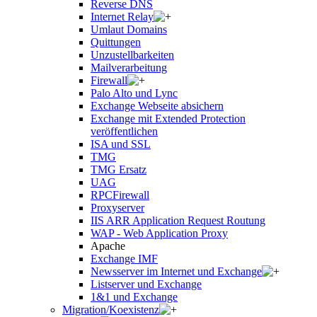
Reverse DNS
Internet Relay
Umlaut Domains
Quittungen
Unzustellbarkeiten
Mailverarbeitung
Firewall
Palo Alto und Lync
Exchange Webseite absichern
Exchange mit Extended Protection
veröffentlichen
ISA und SSL
TMG
TMG Ersatz
UAG
RPCFirewall
Proxyserver
IIS ARR Application Request Routung
WAP - Web Application Proxy
Apache
Exchange IMF
Newsserver im Internet und Exchange
Listserver und Exchange
1&1 und Exchange
Migration/Koexistenz