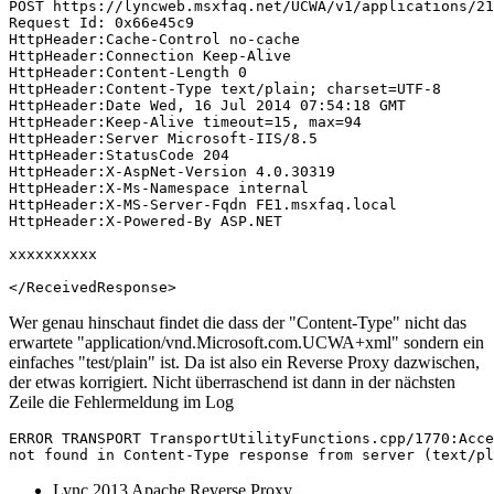
POST https://lyncweb.msxfaq.net/UCWA/v1/applications/21
Request Id: 0x66e45c9

HttpHeader:Cache-Control no-cache

HttpHeader:Connection Keep-Alive

HttpHeader:Content-Length 0

HttpHeader:Content-Type text/plain; charset=UTF-8

HttpHeader:Date Wed, 16 Jul 2014 07:54:18 GMT

HttpHeader:Keep-Alive timeout=15, max=94

HttpHeader:Server Microsoft-IIS/8.5

HttpHeader:StatusCode 204

HttpHeader:X-AspNet-Version 4.0.30319

HttpHeader:X-Ms-Namespace internal

HttpHeader:X-MS-Server-Fqdn FE1.msxfaq.local

HttpHeader:X-Powered-By ASP.NET

xxxxxxxxxx

</ReceivedResponse>
Wer genau hinschaut findet die dass der "Content-Type" nicht das
erwartete "application/vnd.Microsoft.com.UCWA+xml" sondern ein
einfaches "test/plain" ist. Da ist also ein Reverse Proxy dazwischen,
der etwas korrigiert. Nicht überraschend ist dann in der nächsten
Zeile die Fehlermeldung im Log
ERROR TRANSPORT TransportUtilityFunctions.cpp/1770:Acce
not found in Content-Type response from server (text/pl
Lync 2013 Apache Reverse Proxy