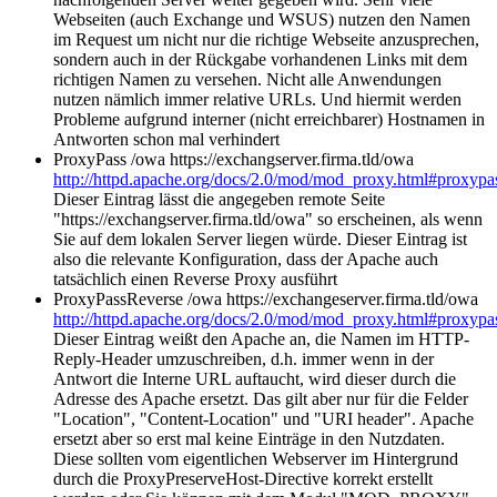
Webseiten (auch Exchange und WSUS) nutzen den Namen
im Request um nicht nur die richtige Webseite anzusprechen,
sondern auch in der Rückgabe vorhandenen Links mit dem
richtigen Namen zu versehen. Nicht alle Anwendungen
nutzen nämlich immer relative URLs. Und hiermit werden
Probleme aufgrund interner (nicht erreichbarer) Hostnamen in
Antworten schon mal verhindert
ProxyPass /owa https://exchangserver.firma.tld/owa
http://httpd.apache.org/docs/2.0/mod/mod_proxy.html#proxypa
Dieser Eintrag lässt die angegeben remote Seite
"https://exchangserver.firma.tld/owa" so erscheinen, als wenn
Sie auf dem lokalen Server liegen würde. Dieser Eintrag ist
also die relevante Konfiguration, dass der Apache auch
tatsächlich einen Reverse Proxy ausführt
ProxyPassReverse /owa https://exchangeserver.firma.tld/owa
http://httpd.apache.org/docs/2.0/mod/mod_proxy.html#proxypa
Dieser Eintrag weißt den Apache an, die Namen im HTTP-
Reply-Header umzuschreiben, d.h. immer wenn in der
Antwort die Interne URL auftaucht, wird dieser durch die
Adresse des Apache ersetzt. Das gilt aber nur für die Felder
"Location", "Content-Location" und "URI header". Apache
ersetzt aber so erst mal keine Einträge in den Nutzdaten.
Diese sollten vom eigentlichen Webserver im Hintergrund
durch die ProxyPreserveHost-Directive korrekt erstellt