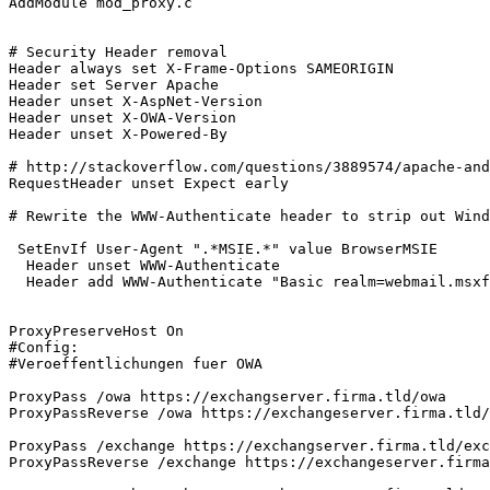
AddModule mod_proxy.c

# Security Header removal

Header always set X-Frame-Options SAMEORIGIN

Header set Server Apache

Header unset X-AspNet-Version

Header unset X-OWA-Version

Header unset X-Powered-By

# http://stackoverflow.com/questions/3889574/apache-and
RequestHeader unset Expect early

# Rewrite the WWW-Authenticate header to strip out Wind
 SetEnvIf User-Agent ".*MSIE.*" value BrowserMSIE

  Header unset WWW-Authenticate

  Header add WWW-Authenticate "Basic realm=webmail.msxf
ProxyPreserveHost On

#Config:

#Veroeffentlichungen fuer OWA

ProxyPass /owa https://exchangserver.firma.tld/owa

ProxyPassReverse /owa https://exchangeserver.firma.tld/
ProxyPass /exchange https://exchangserver.firma.tld/exc
ProxyPassReverse /exchange https://exchangeserver.firma