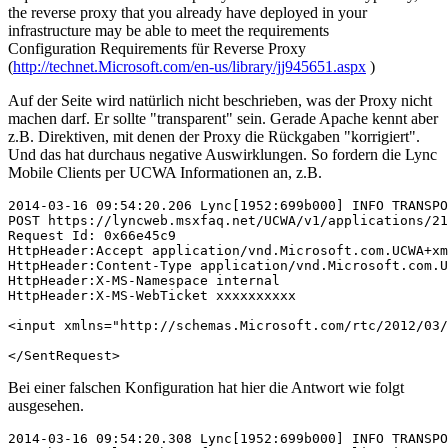
the reverse proxy that you already have deployed in your
infrastructure may be able to meet the requirements
Configuration Requirements für Reverse Proxy
(
http://technet.Microsoft.com/en-us/library/jj945651.aspx
)
Auf der Seite wird natürlich nicht beschrieben, was der Proxy nicht
machen darf. Er sollte "transparent" sein. Gerade Apache kennt aber
z.B. Direktiven, mit denen der Proxy die Rückgaben "korrigiert".
Und das hat durchaus negative Auswirklungen. So fordern die Lync
Mobile Clients per UCWA Informationen an, z.B.
2014-03-16 09:54:20.206 Lync[1952:699b000] INFO TRANSPO
POST https://lyncweb.msxfaq.net/UCWA/v1/applications/21
Request Id: 0x66e45c9

HttpHeader:Accept application/vnd.Microsoft.com.UCWA+xm
HttpHeader:Content-Type application/vnd.Microsoft.com.U
HttpHeader:X-MS-Namespace internal

HttpHeader:X-MS-WebTicket xxxxxxxxxx

<input xmlns="http://schemas.Microsoft.com/rtc/2012/03/
</SentRequest>
Bei einer falschen Konfiguration hat hier die Antwort wie folgt
ausgesehen.
2014-03-16 09:54:20.308 Lync[1952:699b000] INFO TRANSPO