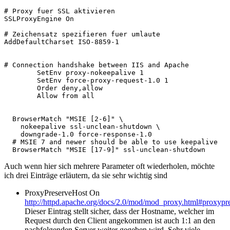
# Proxy fuer SSL aktivieren

SSLProxyEngine On

# Zeichensatz spezifieren fuer umlaute

AddDefaultCharset ISO-8859-1

        SetEnv proxy-nokeepalive 1

        SetEnv force-proxy-request-1.0 1

        Order deny,allow

  BrowserMatch "MSIE [2-6]" \

    nokeepalive ssl-unclean-shutdown \

    downgrade-1.0 force-response-1.0

  # MSIE 7 and newer should be able to use keepalive

Auch wenn hier sich mehrere Parameter oft wiederholen, möchte
ich drei Einträge erläutern, da sie sehr wichtig sind
ProxyPreserveHost On
http://httpd.apache.org/docs/2.0/mod/mod_proxy.html#proxypr
Dieser Eintrag stellt sicher, dass der Hostname, welcher im
Request durch den Client angekommen ist auch 1:1 an den
nachfolgenden Server weiter gegeben wird. Sehr viele