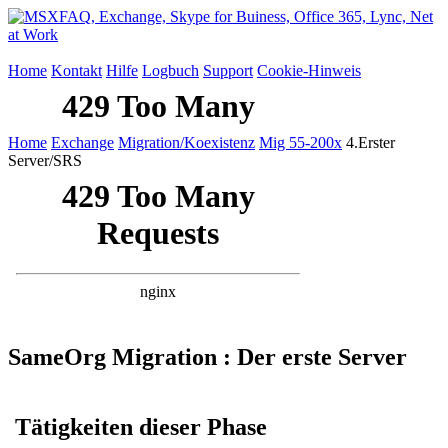
Home
Kontakt
Hilfe
Logbuch
Support
Cookie-Hinweis
Home
Exchange
Migration/Koexistenz
Mig 55-200x
4.Erster
Server/SRS
SameOrg Migration : Der erste Server
Tätigkeiten dieser Phase