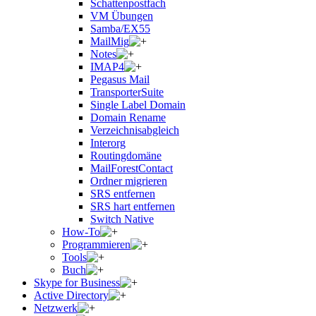
Schattenpostfach
VM Übungen
Samba/EX55
MailMig
Notes
IMAP4
Pegasus Mail
TransporterSuite
Single Label Domain
Domain Rename
Verzeichnisabgleich
Interorg
Routingdomäne
MailForestContact
Ordner migrieren
SRS entfernen
SRS hart entfernen
Switch Native
How-To
Programmieren
Tools
Buch
Skype for Business
Active Directory
Netzwerk