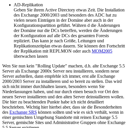
AD-Replikation
Geben Sie ihrem Active Directory etwas Zeit. Die Installation
des Exchange 2000/2003 und besonders des ADC hat zu
vielen neuen Einträgen in der Domäne aber auch in der
Konfigurationspartition geführt. Währen d die Änderungen
der Domäne nur die DCs betreffen, werden die Änderungen
der Konfiguration auf alle DCs des gesamten Forests
repliziert. Das kann je nach Größe, Leitungen und
Replikationszeitplan etwas dauern. Sie können den Fortschritt
der Replikation mit REPLMON oder auch
MOM2005
überwachen lassen
Wen Sie nun kein "Rolling Update" machen, d.h. alte Exchange 5.5
Server als Exchange 2000x Server neu installieren, sondern neue
Server aufstellen, dann empfehle ich immer, erst alle Exchange
2000/2003 Server zu installieren und so bereit zu stellen. Das wird
sich nicht immer durchhalten lassen, besonders wenn Sie
Niederlassungen haben, und nur durch einen besuch vor Ort den
neuen Server installieren und den alten Server deinstallieren wollen.
Die hier zu beachtenden Punkte habe ich nicht detailliert
beschrieben. Wichtig hier hierbei aber, dass sie die Besonderheiten
des
Exchange SRS
können sollten und wie es sich verhält, wenn in
einer gemischten Umgebung Standorte mit reinen Exchange 5.5
Server, gemischte Sites und Administrative Gruppen ohne Exchange
5.5 Server existieren.