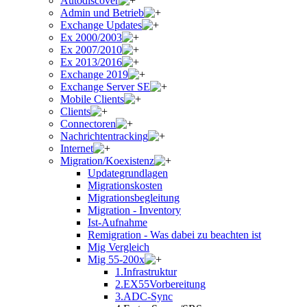
Autodiscover
Admin und Betrieb
Exchange Updates
Ex 2000/2003
Ex 2007/2010
Ex 2013/2016
Exchange 2019
Exchange Server SE
Mobile Clients
Clients
Connectoren
Nachrichtentracking
Internet
Migration/Koexistenz
Updategrundlagen
Migrationskosten
Migrationsbegleitung
Migration - Inventory
Ist-Aufnahme
Remigration - Was dabei zu beachten ist
Mig Vergleich
Mig 55-200x
1.Infrastruktur
2.EX55Vorbereitung
3.ADC-Sync