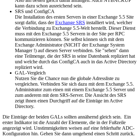
Also am besten gleich damit anfangen. Auch NTBACKUP
kann dazu schon ausreichend sein.
SRS und ConfigCA
Die Installation des ersten Servers in einer Exchange 5.5 Site
sorgt dafür, dass der
Exchange SRS
installiert wird, welcher
die Verbindung zu Exchange 5.5-Welt herstellt. Dieser Dienst
muss mit den Exchange 5.5 Servern in der Site per RPC
kommunizieren können. Sie selbst können sich mit dem
Exchange Administrator (NICHT der Exchange System
Manager !) auf diesen Server verbinden. Sie "sehen" dann
eine Teilmenge, die der SRS in seine Datenbank repliziert hat
und welche durch das ConfigCA auch in das Active Directory
repliziert wird.
GAL-Vergleich
Nutzen Sie die Chance nun die globale Adressliste zu
vergleichen. Verbinden Sie sich dazu mit dem Exchange 5.5.
Administrator zum einen mit einem Exchange 5.5 Server und
zum anderem mit dem SRS-Server. Die Ansicht des SRS
zeigt ihnen einen Durchgriff auf die Einträge im Active
Directory.
Die Einträge der beiden GALs sollten annähernd gleich sein. Ein
erster Indikator ist die Anzahl der Elemente, die in der Fußzeile
angezeigt wird. Unstimmigkeiten weisen auf eine fehlerhafte ADC-
Konfiguration hin. Gehen Sie dann umgehend einen Schritt zurück.