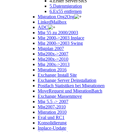
4.Erster Server/SRS
5.Datenmigration
6.Ex55 entfernen
Migration Org2Org
LinkedMailbox
ADC
Mig 55 zu 2000/2003
Mig 2000->2003 Inplace
Mig 2000->2003 Swing
Migplan 2007
Mig200x->2007
Mig200x->2010
Mig 200x->2013
Migration 2016
Exchange Install Site
Exchange Server Deinstallation
Postfach Statistiken bei Migrationen
MoveRequest und MigrationBatch
Exchange Massenmove
Mig 5.5 -> 2007
Mig2007-2010
Migration 2010
Eval und RC1
Konsolidierung
Inplace-Update