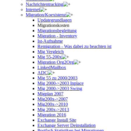
Nachrichtentracking
Internet
Migration/Koexistenz
Updategrundlagen
Migrationskosten
Migrationsbegleitung
Migration - Inventory
Ist-Aufnahme
Remigration - Was dabei zu beachten ist
Mig Vergleich
Mig 55-200x
Migration Org2Org
LinkedMailbox
ADC
Mig 55 zu 2000/2003
Mig 2000->2003 Inplace
Mig 2000->2003 Swing
Migplan 2007
Mig200x->2007
Mig200x->2010
Mig 200x->2013
Migration 2016
Exchange Install Site
Exchange Server Deinstallation
Postfach Statistiken bei Migrationen