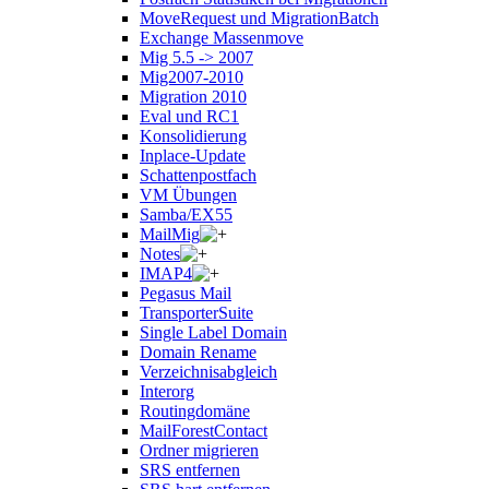
MoveRequest und MigrationBatch
Exchange Massenmove
Mig 5.5 -> 2007
Mig2007-2010
Migration 2010
Eval und RC1
Konsolidierung
Inplace-Update
Schattenpostfach
VM Übungen
Samba/EX55
MailMig
Notes
IMAP4
Pegasus Mail
TransporterSuite
Single Label Domain
Domain Rename
Verzeichnisabgleich
Interorg
Routingdomäne
MailForestContact
Ordner migrieren
SRS entfernen