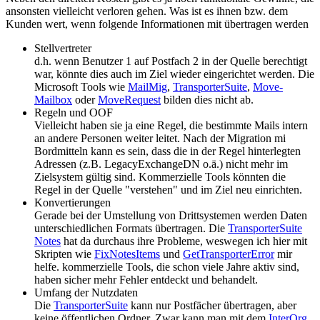
ansonsten vielleicht verloren gehen. Was ist es ihnen bzw. dem
Kunden wert, wenn folgende Informationen mit übertragen werden
Stellvertreter
d.h. wenn Benutzer 1 auf Postfach 2 in der Quelle berechtigt
war, könnte dies auch im Ziel wieder eingerichtet werden. Die
Microsoft Tools wie
MailMig
,
TransporterSuite
,
Move-
Mailbox
oder
MoveRequest
bilden dies nicht ab.
Regeln und OOF
Vielleicht haben sie ja eine Regel, die bestimmte Mails intern
an andere Personen weiter leitet. Nach der Migration mi
Bordmitteln kann es sein, dass die in der Regel hinterlegten
Adressen (z.B. LegacyExchangeDN o.ä.) nicht mehr im
Zielsystem gültig sind. Kommerzielle Tools könnten die
Regel in der Quelle "verstehen" und im Ziel neu einrichten.
Konvertierungen
Gerade bei der Umstellung von Drittsystemen werden Daten
unterschiedlichen Formats übertragen. Die
TransporterSuite
Notes
hat da durchaus ihre Probleme, weswegen ich hier mit
Skripten wie
FixNotesItems
und
GetTransporterError
mir
helfe. kommerzielle Tools, die schon viele Jahre aktiv sind,
haben sicher mehr Fehler entdeckt und behandelt.
Umfang der Nutzdaten
Die
TransporterSuite
kann nur Postfächer übertragen, aber
keine öffentlichen Ordner. Zwar kann man mit dem
InterOrg