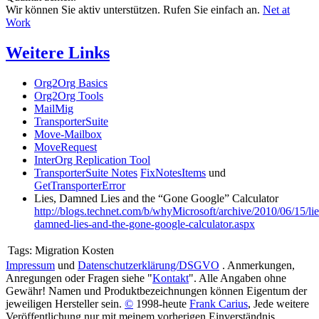
Wir können Sie aktiv unterstützen. Rufen Sie einfach an.
Net at
Work
Weitere Links
Org2Org Basics
Org2Org Tools
MailMig
TransporterSuite
Move-Mailbox
MoveRequest
InterOrg Replication Tool
TransporterSuite Notes
FixNotesItems
und
GetTransporterError
Lies, Damned Lies and the “Gone Google” Calculator
http://blogs.technet.com/b/whyMicrosoft/archive/2010/06/15/lie
damned-lies-and-the-gone-google-calculator.aspx
Tags:
Migration Kosten
Impressum
und
Datenschutzerklärung/DSGVO
. Anmerkungen,
Anregungen oder Fragen siehe "
Kontakt
". Alle Angaben ohne
Gewähr! Namen und Produktbezeichnungen können Eigentum der
jeweiligen Hersteller sein.
©
1998-heute
Frank Carius
, Jede weitere
Veröffentlichung nur mit meinem vorherigen Einverständnis.