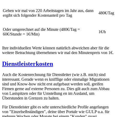
Gehen wir mal von 220 Arbeitstagen im Jahr aus, dann
480€/Tag
ergibt sich folgender Kostenanteil pro Tag
Oder umgerechnet auf die Minute (480€/Tag =
1€/h
60€/Stunde = 1€/Min)
Ihre individuellen Werte können natürlich abweichen aber für die
weitere Betrachtung übernehmen wir mal den Minutenpreis von 1€.
Dienstleisterkosten
Auch die Kostenrechnung für Dienstleiter (wie z.B. mich) sind
interessant. Gerade wenn es knifflige oder einmalige Migrationen
sind und Know-how nicht erst aufgebaut werden soll, greifen
Firmen gerne auf externe Personen zu. Dies gilt auch zum Abbau
von Lastspitzen oder für Umstellung en im Ausland, um
Überstunden in Grenzen zu halten.
Für Dienstleister gibt es sehr unterschiedliche Profile angefangen
von "Einzelselbständigen", deine über Portale wie GULP u.a. für
mehrere Wochen oder Monate bei einem "Kunden" quasi