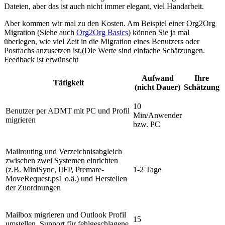
Dateien, aber das ist auch nicht immer elegant, viel Handarbeit.
Aber kommen wir mal zu den Kosten. Am Beispiel einer Org2Org
Migration (Siehe auch
Org2Org Basics
) können Sie ja mal
überlegen, wie viel Zeit in die Migration eines Benutzers oder
Postfachs anzusetzen ist.(Die Werte sind einfache Schätzungen.
Feedback ist erwünscht
Aufwand
Ihre
Tätigkeit
(nicht Dauer)
Schätzung
10
Benutzer per ADMT mit PC und Profil
Min/Anwender
migrieren
bzw. PC
Mailrouting und Verzeichnisabgleich
zwischen zwei Systemen einrichten
(z.B. MiniSync, IIFP, Premare-
1-2 Tage
MoveRequest.ps1 o.ä.) und Herstellen
der Zuordnungen
Mailbox migrieren und Outlook Profil
15
umstellen, Support für fehlgeschlagene