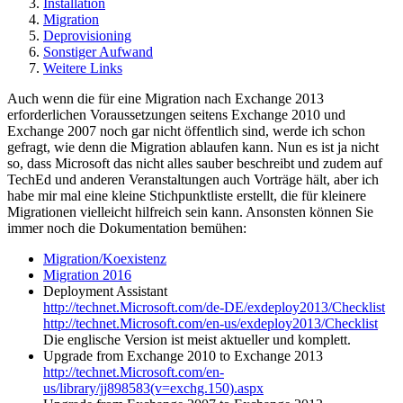
Installation
Migration
Deprovisioning
Sonstiger Aufwand
Weitere Links
Auch wenn die für eine Migration nach Exchange 2013
erforderlichen Voraussetzungen seitens Exchange 2010 und
Exchange 2007 noch gar nicht öffentlich sind, werde ich schon
gefragt, wie denn die Migration ablaufen kann. Nun es ist ja nicht
so, dass Microsoft das nicht alles sauber beschreibt und zudem auf
TechEd und anderen Veranstaltungen auch Vorträge hält, aber ich
habe mir mal eine kleine Stichpunktliste erstellt, die für kleinere
Migrationen vielleicht hilfreich sein kann. Ansonsten können Sie
immer noch die Dokumentation bemühen:
Migration/Koexistenz
Migration 2016
Deployment Assistant
http://technet.Microsoft.com/de-DE/exdeploy2013/Checklist
http://technet.Microsoft.com/en-us/exdeploy2013/Checklist
Die englische Version ist meist aktueller und komplett.
Upgrade from Exchange 2010 to Exchange 2013
http://technet.Microsoft.com/en-
us/library/jj898583(v=exchg.150).aspx