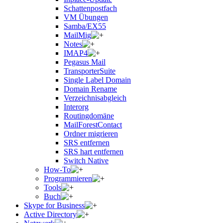
Schattenpostfach
VM Übungen
Samba/EX55
MailMig
Notes
IMAP4
Pegasus Mail
TransporterSuite
Single Label Domain
Domain Rename
Verzeichnisabgleich
Interorg
Routingdomäne
MailForestContact
Ordner migrieren
SRS entfernen
SRS hart entfernen
Switch Native
How-To
Programmieren
Tools
Buch
Skype for Business
Active Directory