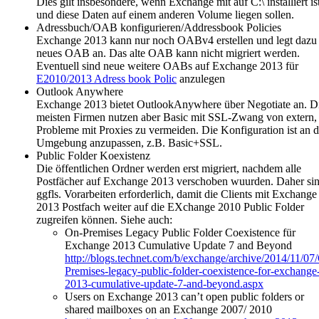
Dies gilt insbesondere, wenn Exchange mit auf C:\ installiert is
und diese Daten auf einem anderen Volume liegen sollen.
Adressbuch/OAB konfigurieren/Addressbook Policies
Exchange 2013 kann nur noch OABv4 erstellen und legt dazu 
neues OAB an. Das alte OAB kann nicht migriert werden.
Eventuell sind neue weitere OABs auf Exchange 2013 für
E2010/2013 Adress book Polic
anzulegen
Outlook Anywhere
Exchange 2013 bietet OutlookAnywhere über Negotiate an. D
meisten Firmen nutzen aber Basic mit SSL-Zwang von extern
Probleme mit Proxies zu vermeiden. Die Konfiguration ist an d
Umgebung anzupassen, z.B. Basic+SSL.
Public Folder Koexistenz
Die öffentlichen Ordner werden erst migriert, nachdem alle
Postfächer auf Exchange 2013 verschoben wuurden. Daher si
ggfls. Vorarbeiten erforderlich, damit die Clients mit Exchange
2013 Postfach weiter auf die EXchange 2010 Public Folder
zugreifen können. Siehe auch:
On-Premises Legacy Public Folder Coexistence für
Exchange 2013 Cumulative Update 7 and Beyond
http://blogs.technet.com/b/exchange/archive/2014/11/07
Premises-legacy-public-folder-coexistence-for-exchange
2013-cumulative-update-7-and-beyond.aspx
Users on Exchange 2013 can’t open public folders or
shared mailboxes on an Exchange 2007/ 2010