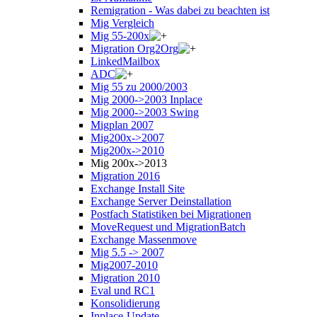
Remigration - Was dabei zu beachten ist
Mig Vergleich
Mig 55-200x
Migration Org2Org
LinkedMailbox
ADC
Mig 55 zu 2000/2003
Mig 2000->2003 Inplace
Mig 2000->2003 Swing
Migplan 2007
Mig200x->2007
Mig200x->2010
Mig 200x->2013
Migration 2016
Exchange Install Site
Exchange Server Deinstallation
Postfach Statistiken bei Migrationen
MoveRequest und MigrationBatch
Exchange Massenmove
Mig 5.5 -> 2007
Mig2007-2010
Migration 2010
Eval und RC1
Konsolidierung
Inplace-Update