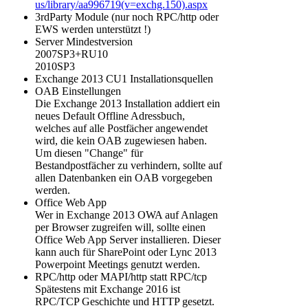
us/library/aa996719(v=exchg.150).aspx
3rdParty Module (nur noch RPC/http oder
EWS werden unterstützt !)
Server Mindestversion
2007SP3+RU10
2010SP3
Exchange 2013 CU1 Installationsquellen
OAB Einstellungen
Die Exchange 2013 Installation addiert ein
neues Default Offline Adressbuch,
welches auf alle Postfächer angewendet
wird, die kein OAB zugewiesen haben.
Um diesen "Change" für
Bestandpostfächer zu verhindern, sollte auf
allen Datenbanken ein OAB vorgegeben
werden.
Office Web App
Wer in Exchange 2013 OWA auf Anlagen
per Browser zugreifen will, sollte einen
Office Web App Server installieren. Dieser
kann auch für SharePoint oder Lync 2013
Powerpoint Meetings genutzt werden.
RPC/http oder MAPI/http statt RPC/tcp
Spätestens mit Exchange 2016 ist
RPC/TCP Geschichte und HTTP gesetzt.