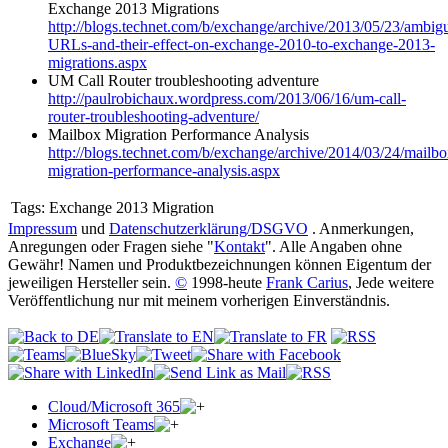
Exchange 2013 Migrations
http://blogs.technet.com/b/exchange/archive/2013/05/23/ambig
URLs-and-their-effect-on-exchange-2010-to-exchange-2013-
migrations.aspx
UM Call Router troubleshooting adventure
http://paulrobichaux.wordpress.com/2013/06/16/um-call-
router-troubleshooting-adventure/
Mailbox Migration Performance Analysis
http://blogs.technet.com/b/exchange/archive/2014/03/24/mailbo
migration-performance-analysis.aspx
Tags:
Exchange 2013 Migration
Impressum
und
Datenschutzerklärung/DSGVO
. Anmerkungen,
Anregungen oder Fragen siehe "
Kontakt
". Alle Angaben ohne
Gewähr! Namen und Produktbezeichnungen können Eigentum der
jeweiligen Hersteller sein.
©
1998-heute
Frank Carius
, Jede weitere
Veröffentlichung nur mit meinem vorherigen Einverständnis.
Cloud/Microsoft 365
Microsoft Teams
Exchange