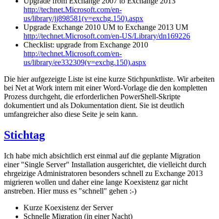
Upgrade from Exchange 2007 to Exchange 2013
http://technet.Microsoft.com/en-
us/library/jj898581(v=exchg.150).aspx
Upgrade Exchange 2010 UM to Exchange 2013 UM
http://technet.Microsoft.com/en-US/Library/dn169226
Checklist: upgrade from Exchange 2010
http://technet.Microsoft.com/en-
us/library/ee332309(v=exchg.150).aspx
Die hier aufgezeigte Liste ist eine kurze Stichpunktliste. Wir arbeiten
bei Net at Work intern mit einer Word-Vorlage die den kompletten
Prozess durchgeht, die erforderlichen PowerShell-Skripte
dokumentiert und als Dokumentation dient. Sie ist deutlich
umfangreicher also diese Seite je sein kann.
Stichtag
Ich habe mich absichtlich erst einmal auf die geplante Migration
einer "Single Server" Installation ausgerichtet, die vielleicht durch
ehrgeizige Administratoren besonders schnell zu Exchange 2013
migrieren wollen und daher eine lange Koexistenz gar nicht
anstreben. Hier muss es "schnell" gehen :-)
Kurze Koexistenz der Server
Schnelle Migration (in einer Nacht)