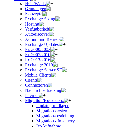
NOTFALL
Grundlagen
Konzepte
Exchange Sizing
Hosting
Verfügbarkeit
Autodiscover
Admin und Betrieb
Exchange Updates
Ex 2000/2003
Ex 2007/2010
Ex 2013/2016
Exchange 2019
Exchange Server SE
Mobile Clients
Clients
Connectoren
Nachrichtentracking
Internet
Migration/Koexistenz
Updategrundlagen
Migrationskosten
Migrationsbegleitung
Migration - Inventory
Ist-Aufnahme