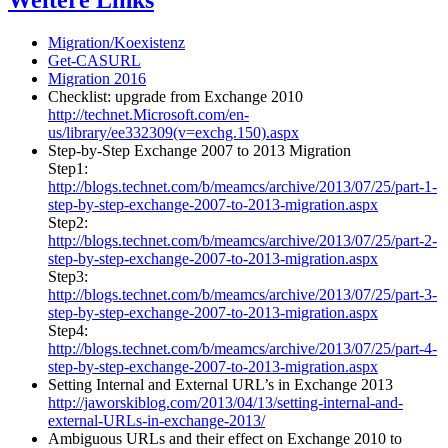
Migration/Koexistenz
Get-CASURL
Migration 2016
Checklist: upgrade from Exchange 2010
http://technet.Microsoft.com/en-
us/library/ee332309(v=exchg.150).aspx
Step-by-Step Exchange 2007 to 2013 Migration
Step1:
http://blogs.technet.com/b/meamcs/archive/2013/07/25/part-1-
step-by-step-exchange-2007-to-2013-migration.aspx
Step2:
http://blogs.technet.com/b/meamcs/archive/2013/07/25/part-2-
step-by-step-exchange-2007-to-2013-migration.aspx
Step3:
http://blogs.technet.com/b/meamcs/archive/2013/07/25/part-3-
step-by-step-exchange-2007-to-2013-migration.aspx
Step4:
http://blogs.technet.com/b/meamcs/archive/2013/07/25/part-4-
step-by-step-exchange-2007-to-2013-migration.aspx
Setting Internal and External URL’s in Exchange 2013
http://jaworskiblog.com/2013/04/13/setting-internal-and-
external-URLs-in-exchange-2013/
Ambiguous URLs and their effect on Exchange 2010 to