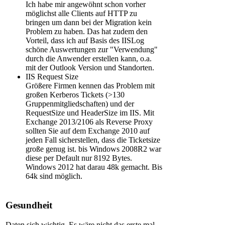
Ich habe mir angewöhnt schon vorher
möglichst alle Clients auf HTTP zu
bringen um dann bei der Migration kein
Problem zu haben. Das hat zudem den
Vorteil, dass ich auf Basis des IISLog
schöne Auswertungen zur "Verwendung"
durch die Anwender erstellen kann, o.a.
mit der Outlook Version und Standorten.
IIS Request Size
Größere Firmen kennen das Problem mit
großen Kerberos Tickets (>130
Gruppenmitgliedschaften) und der
RequestSize und HeaderSize im IIS. Mit
Exchange 2013/2106 als Reverse Proxy
sollten Sie auf dem Exchange 2010 auf
jeden Fall sicherstellen, dass die Ticketsize
große genug ist. bis Windows 2008R2 war
diese per Default nur 8192 Bytes.
Windows 2012 hat darau 48k gemacht. Bis
64k sind möglich.
Gesundheit
Daten sich wichtig. Es wäre nicht das erste mal,