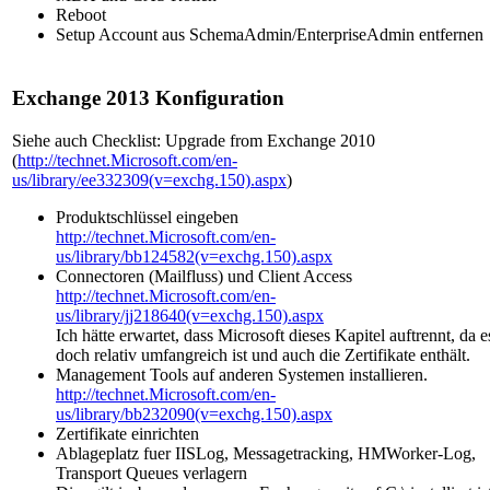
Reboot
Setup Account aus SchemaAdmin/EnterpriseAdmin entfernen
Exchange 2013 Konfiguration
Siehe auch Checklist: Upgrade from Exchange 2010
(
http://technet.Microsoft.com/en-
us/library/ee332309(v=exchg.150).aspx
)
Produktschlüssel eingeben
http://technet.Microsoft.com/en-
us/library/bb124582(v=exchg.150).aspx
Connectoren (Mailfluss) und Client Access
http://technet.Microsoft.com/en-
us/library/jj218640(v=exchg.150).aspx
Ich hätte erwartet, dass Microsoft dieses Kapitel auftrennt, da e
doch relativ umfangreich ist und auch die Zertifikate enthält.
Management Tools auf anderen Systemen installieren.
http://technet.Microsoft.com/en-
us/library/bb232090(v=exchg.150).aspx
Zertifikate einrichten
Ablageplatz fuer IISLog, Messagetracking, HMWorker-Log,
Transport Queues verlagern