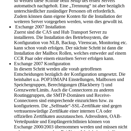
so werden diese Schritte beim Setup des ersten Servers
automatisch nachgeholt. Eine „Trennung“ ist aber bezüglich
unterschiedlicher zuständiger Personen oft erforderlich.
Zudem können dann eigene Konten für die Installation der
weiteren Server vorgegeben werden, wenn dies gewollt ist.
Exchange 2007 Installation
Zuerst sind die CAS und Hub Transport Server zu
installieren. Die Installation des Betriebssystem, die
Konfiguration von NLB, Backup, Virenscan, Monitoring etc.
kann schon vorab erfolgen. Der nächste Schritt ist dann die
Installation der Mailbox Rollen, welches entweder auf einem
CCR Paar oder einem einzelnen Server erfolgen kann.
Exchange 2007 Konfiguration
In diesem Schritt werden alle vorab getroffenen
Entscheidungen bezüglich der Konfiguration umgesetzt. Die
beinhaltet u.a. POP3/IMAP4 Einstellungen, Mailboxen und
Speichergruppen, Berechtigungen (Blackberry !) und
Grenzwerte/Limits. Auch die Connectoren zu anderen
Routinggruppen, die SMTP-Domänen und Receive-
Connectoren sind entsprechende einzurichten bzw. zu
konfigurieren. Die „Selfmade“-SSL-Zertifikate sind gegen
vertrauenswürdige Zertifikate einer internen CA oder
offiziellen Zertifikaten auszutauschen. Adresslisten, OAB-
Verteilpunkte und Empfängerrichtlinien können von
Exchange 2000/2003 übernommen werden und müssen nicht