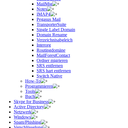
MailMig
Notes
IMAP4
Pegasus Mail
TransporterSuite
Single Label Domain
Domain Rename
Verzeichnisabgleich
Interorg
Routingdomäne
MailForestContact
Ordner migrieren
SRS entfernen
SRS hart entfernen
Switch Native
How-To
Programmieren
Tools
Buch
Skype for Business
Active Directory
Netzwerk
Windows
Spam/Phishing
Verschlüsselung