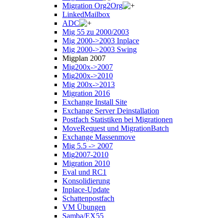
Migration Org2Org
LinkedMailbox
ADC
Mig 55 zu 2000/2003
Mig 2000->2003 Inplace
Mig 2000->2003 Swing
Migplan 2007
Mig200x->2007
Mig200x->2010
Mig 200x->2013
Migration 2016
Exchange Install Site
Exchange Server Deinstallation
Postfach Statistiken bei Migrationen
MoveRequest und MigrationBatch
Exchange Massenmove
Mig 5.5 -> 2007
Mig2007-2010
Migration 2010
Eval und RC1
Konsolidierung
Inplace-Update
Schattenpostfach
VM Übungen
Samba/EX55