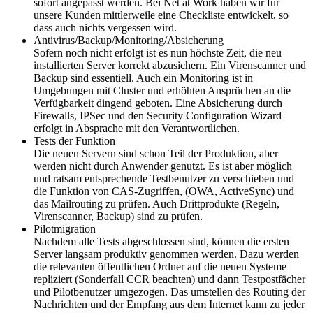
sofort angepasst werden. Bei Net at Work haben wir für
unsere Kunden mittlerweile eine Checkliste entwickelt, so
dass auch nichts vergessen wird.
Antivirus/Backup/Monitoring/Absicherung
Sofern noch nicht erfolgt ist es nun höchste Zeit, die neu
installierten Server korrekt abzusichern. Ein Virenscanner und
Backup sind essentiell. Auch ein Monitoring ist in
Umgebungen mit Cluster und erhöhten Ansprüchen an die
Verfügbarkeit dingend geboten. Eine Absicherung durch
Firewalls, IPSec und den Security Configuration Wizard
erfolgt in Absprache mit den Verantwortlichen.
Tests der Funktion
Die neuen Servern sind schon Teil der Produktion, aber
werden nicht durch Anwender genutzt. Es ist aber möglich
und ratsam entsprechende Testbenutzer zu verschieben und
die Funktion von CAS-Zugriffen, (OWA, ActiveSync) und
das Mailrouting zu prüfen. Auch Drittprodukte (Regeln,
Virenscanner, Backup) sind zu prüfen.
Pilotmigration
Nachdem alle Tests abgeschlossen sind, können die ersten
Server langsam produktiv genommen werden. Dazu werden
die relevanten öffentlichen Ordner auf die neuen Systeme
repliziert (Sonderfall CCR beachten) und dann Testpostfächer
und Pilotbenutzer umgezogen. Das umstellen des Routing der
Nachrichten und der Empfang aus dem Internet kann zu jeder