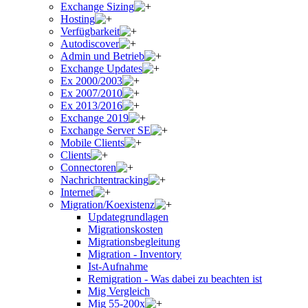
Exchange Sizing
Hosting
Verfügbarkeit
Autodiscover
Admin und Betrieb
Exchange Updates
Ex 2000/2003
Ex 2007/2010
Ex 2013/2016
Exchange 2019
Exchange Server SE
Mobile Clients
Clients
Connectoren
Nachrichtentracking
Internet
Migration/Koexistenz
Updategrundlagen
Migrationskosten
Migrationsbegleitung
Migration - Inventory
Ist-Aufnahme
Remigration - Was dabei zu beachten ist
Mig Vergleich
Mig 55-200x