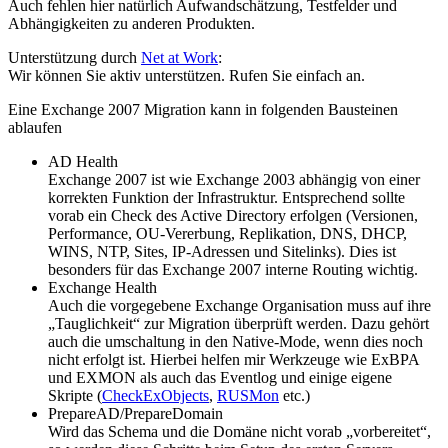
Auch fehlen hier natürlich Aufwandschätzung, Testfelder und
Abhängigkeiten zu anderen Produkten.
Unterstützung durch
Net at Work
:
Wir können Sie aktiv unterstützen. Rufen Sie einfach an.
Eine Exchange 2007 Migration kann in folgenden Bausteinen
ablaufen
AD Health
Exchange 2007 ist wie Exchange 2003 abhängig von einer
korrekten Funktion der Infrastruktur. Entsprechend sollte
vorab ein Check des Active Directory erfolgen (Versionen,
Performance, OU-Vererbung, Replikation, DNS, DHCP,
WINS, NTP, Sites, IP-Adressen und Sitelinks). Dies ist
besonders für das Exchange 2007 interne Routing wichtig.
Exchange Health
Auch die vorgegebene Exchange Organisation muss auf ihre
„Tauglichkeit“ zur Migration überprüft werden. Dazu gehört
auch die umschaltung in den Native-Mode, wenn dies noch
nicht erfolgt ist. Hierbei helfen mir Werkzeuge wie ExBPA
und EXMON als auch das Eventlog und einige eigene
Skripte (
CheckExObjects
,
RUSMon
etc.)
PrepareAD/PrepareDomain
Wird das Schema und die Domäne nicht vorab „vorbereitet“,