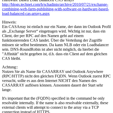
http://blogs.technet.com/b/schadinio/archive/2010/07/21/exchange-
combining-web-farm-publishing-with-software-or-hardware-based-
load-balanced-cas-arrays.aspx
Hinweis:
Ein CASArray ist einfach nur ein Name, der dann im Outlook Profil
als „Exchange Server“ eingetragen wird. Wichtig ist nur, dass ein
Client, der per RPC auf den Namen geht auf einem
funktionierenden CAS landet. Über die Verteilung der Zugriffe
müssen sie selbst bestimmen. Da kann NLB oder ein Loadbalancer
sein. DNS-RoundRobin ist aber nicht möglich, da hierbei die
"Affinität" nicht gegeben ist, d.h. dass ein Client auf dem gleichen
CAS bleibt.
Achtung::
Nutzen Sie als Name für CASARRAY und Outlook Anywhere
(RPC/HTTP) nicht den gleichen FQDN. Wenn Outlook zuerst RPC
versucht, sollte es aus dem Internet NICHT den Namen des
CASARRAY auflösen können. Ansonsten dauert der Start sehr
lange.
It's important that the (FQDN) specified in the command be only
resolvable internally. If the name is also resolvable externally, these
external clients will attempt to connect to the array via a TCP
connection instead of HTTPS.