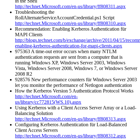
in the Shell
http://technet.Microsoft.com/en-us/library/ff808311.aspx
Troubleshooting the
RollAlternateServiceAccountCredential.ps1 Script
http://technet.Microsoft.com/en-us/library/ff808310.aspx
Recommendation: Enabling Kerberos Authentication für
MAPI Clients
http://blogs.technet.com/b/exchange/archive/2011/04/15/recom
enabling-kerberos-authentication-for-mapi-clients.aspx
975363 A time-out error occurs when many NTLM
authentication requests are sent from a computer that is
running Windows XP, Windows Server 2003, Windows
Vista, Windows Server 2008, Windows 7, or Windows Server
2008 R2
928576 New performance counters für Windows Server 2003
let you monitor the performance of Netlogon authentication
How the Kerberos Version 5 Authentication Protocol Works
http://technet.Microsoft.com/en-
us/library/cc772815(WS.10).aspx
Using Kerberos with a Client Access Server Array or a Load-
Balancing Solution
http://technet.Microsoft.com/en-us/library/ff808313.aspx
Configuring Kerberos Authentication für Load-Balanced
Client Access Servers
http://technet.Microsoft.com/en-us/library/ff808312.aspx