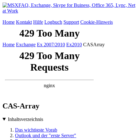
Home
Kontakt
Hilfe
Logbuch
Support
Cookie-Hinweis
Home
Exchange
Ex 2007/2010
Ex2010
CASArray
CAS-Array
Inhaltsverzeichnis
Das wichtigste Vorab
Outlook und der "erste Server"