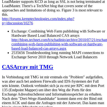
LoadMaster supports KCD as long as SSL is not being terminated at
LoadMaster. There's a TechNet blog that covers some of the
approaches and limitations of doing so. Figure 3 is most relevant to
this.
http://forums.kemptechnologies.com/index.php?
p=/discussion/10276
Exchange: Combining Web Farm publishing with Software or
Hardware Based Load Balanced CAS arrays
http://blogs.technet.com/b/schadinio/archive/2010/07/21/excha
combining-web-farm-publishing-with-software-or-hardware-
based-load-balanced-cas-arrays.aspx
2535656 Troubleshooting long running MAPI connections to
Exchange Server 2010 through Network Load Balancers
CASArray mit TMG
In Verbindung mit TMG ist mir erstmals ein "Problem" aufgefallen,
was aber auch bei anderen Firewalls und IDS-Systemen der Fall
sein könnte. Outlook verbindet sich ja zu erst per RPC mit dem Port
135 (Endpoint Mapper) um über den Weg die Ports für den
Exchange Adressbuchdienst und Informationsspeicher zu erhalten.
Nach dem "Drei-Wege-Handshake" kommt dann erst der Bind mit
einem ACK und dann die Anfragen mit der Antwort. Das kann man