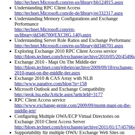
http://technet.Microsoft.com/en-us/library/bb124915.aspx
Understanding RPC Client Access
http://technet.Microsoft.com/de-de/library/ee332317.aspx
Understanding Memory Configurations and Exchange
Performance
http://technet.Microsoft.com/en-
us/library/dd346700(EXCHG.140).aspx
Understanding Server Role Ratios and Exchange Performanc
http://technet.Microsoft.com/en-us/library/dd346701.aspx
Exploring Exchange 2010 RPC Client Access service
http://blogs.technet.com/b/exchange/archive/2010/05/20/45496
Exchange 2010 - Mapi On The Middle-tier
http://blogs.technet.com/jribeiro/archive/2009/09/18/exchange-
2010-mapi-on-the-middle-tier.aspx
Exchange 2010 & CAS Array with NLB
http://www.parative.com/blog/?p=158
Microsoft Outlook and Exchange Compatibility
http://grok.lsu.edu/Article.aspx?articleId=3177
RPC Client Access service
http://www.exchange-genie.com/2009/09/momt-mapi-on-the-
middle-teir/
Configuring Multiple OWA/ECP Virtual Directories on
Exchange 2010 Client Access Server
http://blogs.technet.com/b/exchange/archive/2011/01/17/45766
Supportability für multiple OWA/ Exchange Web Sites on