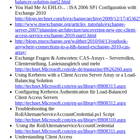
balancer-solution-part2.html
You Had Me At EHLO... : ISA 2006 SP1 Configuration with
Exchange 2010
http://blogs.technet.com/b/exchange/archive/2009/12/17/45362
http://www.msexchange.org/articles_tutorials/exchange-
server-2007/planning-architecture/uncovering-new-rpc-client-
access-service-exchange-2010-part1.html
http://blogs.msexchange.org/walther/2010/04/13/outlook-
anywhere-connections-to-a-hlb-based-exchange-2010-cas-
array/
Exchange Fragen & Antworten: CAS-Arrays – Serverrollen,
Clienterstellung, Lastenausgleich und mehr
http://technet.Microsoft.com/de-de/magazine/ff626260.aspx
Using Kerberos with a Client Access Server Array or a Load-
Balancing Solution
http://technet.Microsoft.com/en-us/library/ff808313.aspx
Configuring Kerberos Authentication für Load-Balanced
Client Access Servers
http://technet.Microsoft.com/en-us/library/ff808312.aspx
Troubleshooting the
RollAlternateServiceAccountCredential.ps1 Script
http://technet.Microsoft.com/en-us/library/ff808310.aspx
Using the RollAlternateserviceAccountCredential
http://technet.Microsoft.com/en-us/library/ff808311.aspx
Understanding Client Access