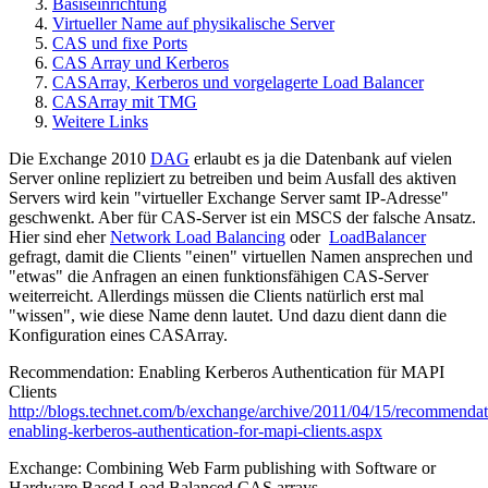
Basiseinrichtung
Virtueller Name auf physikalische Server
CAS und fixe Ports
CAS Array und Kerberos
CASArray, Kerberos und vorgelagerte Load Balancer
CASArray mit TMG
Weitere Links
Die Exchange 2010
DAG
erlaubt es ja die Datenbank auf vielen
Server online repliziert zu betreiben und beim Ausfall des aktiven
Servers wird kein "virtueller Exchange Server samt IP-Adresse"
geschwenkt. Aber für CAS-Server ist ein MSCS der falsche Ansatz.
Hier sind eher
Network Load Balancing
oder
LoadBalancer
gefragt, damit die Clients "einen" virtuellen Namen ansprechen und
"etwas" die Anfragen an einen funktionsfähigen CAS-Server
weiterreicht. Allerdings müssen die Clients natürlich erst mal
"wissen", wie diese Name denn lautet. Und dazu dient dann die
Konfiguration eines CASArray.
Recommendation: Enabling Kerberos Authentication für MAPI
Clients
http://blogs.technet.com/b/exchange/archive/2011/04/15/recommendat
enabling-kerberos-authentication-for-mapi-clients.aspx
Exchange: Combining Web Farm publishing with Software or
Hardware Based Load Balanced CAS arrays