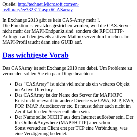
Quelle:
http://technet.Microsoft.com/en-
us/library/ee332317.aspx#CASarray
In Exchange 2013 gibt es kein CAS-Array mehr !.
Die Funktion ist ersatzlos gestrichen worden, weil die CAS-Server
nicht mehr der MAPI-Endpunkt sind, sondern die RPC/HTTP-
Anfragen auf den jeweils aktiven Mailboxserver durchreichen. Im
MAPI-Profil taucht dann eine GUID auf.
Das wichtigste Vorab
Das CASArray ist seit Exchange 2010 neu dabei. Um Probleme zu
vermeiden sollten Sie ein paar Dinge beachten:
Das "CASArray" ist nicht viel mehr als ein weiteres Objekt
im Active Directory
Das CASArray ist der Name des Server für MAPI/RPC
Er ist nicht relevant für andere Dienste wie OWA, ECP, EWS,
POP, IMAP, Autodiscover etc. Er musst daher auch nicht im
Zertifikat für den Server enthalten sein.
Der Name sollte NICHT aus dem Internet auflösbar sein, Der
für OutlookAnywhere (MAPI/HTTP) aber schon
Sonst versuchen Client erst per TCP eine Verbindung, was
eine Verzögerung bedeutet.