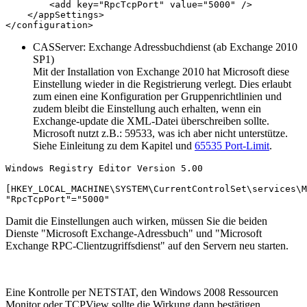
        <add key="RpcTcpPort" value="5000" />

    </appSettings>

</configuration>
CASServer: Exchange Adressbuchdienst (ab Exchange 2010
SP1)
Mit der Installation von Exchange 2010 hat Microsoft diese
Einstellung wieder in die Registrierung verlegt. Dies erlaubt
zum einen eine Konfiguration per Gruppenrichtlinien und
zudem bleibt die Einstellung auch erhalten, wenn ein
Exchange-update die XML-Datei überschreiben sollte.
Microsoft nutzt z.B.: 59533, was ich aber nicht unterstütze.
Siehe Einleitung zu dem Kapitel und
65535 Port-Limit
.
Windows Registry Editor Version 5.00

[HKEY_LOCAL_MACHINE\SYSTEM\CurrentControlSet\services\M
"RpcTcpPort"="5000"
Damit die Einstellungen auch wirken, müssen Sie die beiden
Dienste "Microsoft Exchange-Adressbuch" und "Microsoft
Exchange RPC-Clientzugriffsdienst" auf den Servern neu starten.
Eine Kontrolle per NETSTAT, den Windows 2008 Ressourcen
Monitor oder TCPView sollte die Wirkung dann bestätigen.