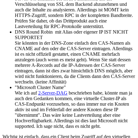
Verschlüsselung von SSL dem Backend abzunehmen und
auch die Inhalte zu analysieren. Allerdings ist MOMT kein
HTTPS-Zugriff, sondern RPC in der kompletten Bandbreite.
Prüfen Sie daher, ob das Drittprodukt auch eine
Lastverteilung für RPC-Protokolle unterstützt.
DNS Round Robin mit Alias oder eigener IP IST NICHT
SUPPORTET
Sie könnten in der DNS-Zone einfach den CAS-Namen als
CNAME auf den oder die CAS-Server eintragen. Allerdings
ist es nicht offiziell gestattet, einen CNAME mehrfach
anzulegen (auch wenn es meist geht). Wenn Sie statt dessen
mehrere A-Records auf die IP-Adressen der CAS-Server
eintragen, dann ist dies zwar hinsichtlich DNS möglich, aber
wird nicht funktionieren, da die Clients dann den CAS-Server
wechseln. (keine Affinität)
"Microsoft Cluster Name"
Wie ich auf
2-Server-DAG
beschrieben habe, könnte man ja
auch den Gedanken kommen, eine virtuelle Cluster-IP als
CAS-Endpunkt vorzusehen, so dass immer nur ein Knoten
aktiv ist und im Fehlerfall der andere Knoten diese IP
"übernimmt". Das wäre keine Lastverteilung aber eine
Hochverfügbarkeit. Allerdings ist dies laut Microsoft nicht
supported. Ich sage nicht, dass es nicht geht.
Wichtig ist einfach, dass ein Client beim Zugriff auf den virtuellen