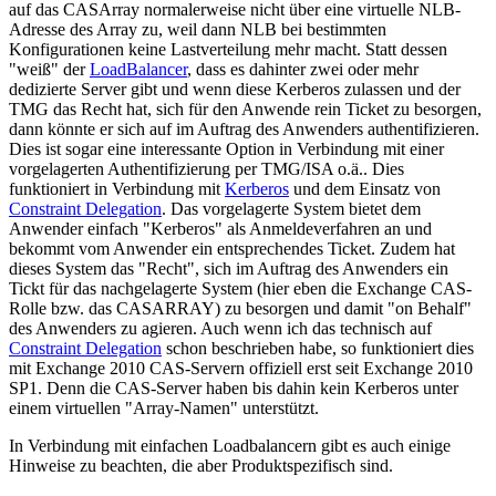
auf das CASArray normalerweise nicht über eine virtuelle NLB-
Adresse des Array zu, weil dann NLB bei bestimmten
Konfigurationen keine Lastverteilung mehr macht. Statt dessen
"weiß" der
LoadBalancer
, dass es dahinter zwei oder mehr
dedizierte Server gibt und wenn diese Kerberos zulassen und der
TMG das Recht hat, sich für den Anwende rein Ticket zu besorgen,
dann könnte er sich auf im Auftrag des Anwenders authentifizieren.
Dies ist sogar eine interessante Option in Verbindung mit einer
vorgelagerten Authentifizierung per TMG/ISA o.ä.. Dies
funktioniert in Verbindung mit
Kerberos
und dem Einsatz von
Constraint Delegation
. Das vorgelagerte System bietet dem
Anwender einfach "Kerberos" als Anmeldeverfahren an und
bekommt vom Anwender ein entsprechendes Ticket. Zudem hat
dieses System das "Recht", sich im Auftrag des Anwenders ein
Tickt für das nachgelagerte System (hier eben die Exchange CAS-
Rolle bzw. das CASARRAY) zu besorgen und damit "on Behalf"
des Anwenders zu agieren. Auch wenn ich das technisch auf
Constraint Delegation
schon beschrieben habe, so funktioniert dies
mit Exchange 2010 CAS-Servern offiziell erst seit Exchange 2010
SP1. Denn die CAS-Server haben bis dahin kein Kerberos unter
einem virtuellen "Array-Namen" unterstützt.
In Verbindung mit einfachen Loadbalancern gibt es auch einige
Hinweise zu beachten, die aber Produktspezifisch sind.