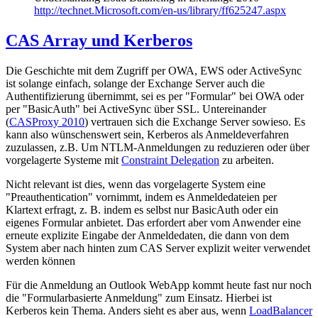
http://technet.Microsoft.com/en-us/library/ff625247.aspx
CAS Array und Kerberos
Die Geschichte mit dem Zugriff per OWA, EWS oder ActiveSync
ist solange einfach, solange der Exchange Server auch die
Authentifizierung übernimmt, sei es per "Formular" bei OWA oder
per "BasicAuth" bei ActiveSync über SSL. Untereinander
(
CASProxy 2010
) vertrauen sich die Exchange Server sowieso. Es
kann also wünschenswert sein, Kerberos als Anmeldeverfahren
zuzulassen, z.B. Um NTLM-Anmeldungen zu reduzieren oder über
vorgelagerte Systeme mit
Constraint Delegation
zu arbeiten.
Nicht relevant ist dies, wenn das vorgelagerte System eine
"Preauthentication" vornimmt, indem es Anmeldedateien per
Klartext erfragt, z. B. indem es selbst nur BasicAuth oder ein
eigenes Formular anbietet. Das erfordert aber vom Anwender eine
erneute explizite Eingabe der Anmeldedaten, die dann von dem
System aber nach hinten zum CAS Server explizit weiter verwendet
werden können
Für die Anmeldung an Outlook WebApp kommt heute fast nur noch
die "Formularbasierte Anmeldung" zum Einsatz. Hierbei ist
Kerberos kein Thema. Anders sieht es aber aus, wenn
LoadBalancer