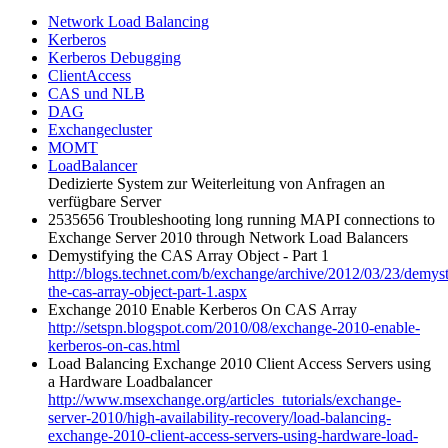
Network Load Balancing
Kerberos
Kerberos Debugging
ClientAccess
CAS und NLB
DAG
Exchangecluster
MOMT
LoadBalancer
Dedizierte System zur Weiterleitung von Anfragen an
verfügbare Server
2535656 Troubleshooting long running MAPI connections to
Exchange Server 2010 through Network Load Balancers
Demystifying the CAS Array Object - Part 1
http://blogs.technet.com/b/exchange/archive/2012/03/23/demyst
the-cas-array-object-part-1.aspx
Exchange 2010 Enable Kerberos On CAS Array
http://setspn.blogspot.com/2010/08/exchange-2010-enable-
kerberos-on-cas.html
Load Balancing Exchange 2010 Client Access Servers using
a Hardware Loadbalancer
http://www.msexchange.org/articles_tutorials/exchange-
server-2010/high-availability-recovery/load-balancing-
exchange-2010-client-access-servers-using-hardware-load-