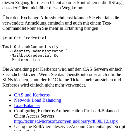
diesen Zugang für diesen Client ab oder kontrollieren die IISLogs,
dass der Client nichtüber diesen Weg kommt.
Über den Exchange Adressbuchdienst können Sie ebenfalls die
verwendete Anmeldung ermitteln und auch mit einem Test-
Commandlet können Sie mehr in Erfahrung bringen
$c = Get-Credential

Test-OutlookConnectivity `

   -Identity administrator `

   -MailboxCredential $c `

   -Protocol tcp
Die Anmeldung per Kerberos wird auf den CAS-Servern einfach
zusätzlich aktiviert. Wenn Sie das Dienstkonto oder auch nur die
SPNs löschen, kann der KDC keine Tickets mehr ausstellen und
Kerberos wird einfach nicht mehr verwendet.
CAS und Kerberos
Network Load Balancing
LoadBalancer
Configuring Kerberos Authentication für Load-Balanced
Client Access Servers
http://technet.Microsoft.com/en-us/library/ff808312.aspx
Using the RollAlternateserviceAccountCredential.ps1 Script