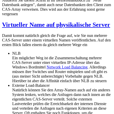
Addieren Sie diesen Schritt in ihr Betriebshandbuch zu "Neue
Datenbank anlegen", damit auch neue Datenbanken den Client zum
CAS-Array verweisen. Dies wird aus der Erfahrung sonst gerne
vergessen
Virtueller Name auf physikalische Server
Damit kommt natürlich gleich die Frage auf, wie Sie nun mehrere
CAS-Server unter einem virtuellen Namen veröffentlichen. Auf den
ersten Blick fallen einem da gleich mehrere Wege ein
NLB
Ein möglicher Weg ist die Zusammenschaltung mehrere
CAS-Server unter einer virtuellen IP-Adresse über das
Windows Bordmittel
Network Load Balancing
. Allerdings
müssen ihre Switches und Router mitspielen und oft gibt es
(aus meiner Sicht unberechtigte) Vorbehalte gegen NLB.
Hierüber ist aber die Affinität einfach über NLB zu steuern
Externe Load-Balancer
Natürlich können Sie den Array-Namen auch auf ein anderes
System lenken, welches die Anfragen dann nach innen an die
eigentlichen CAS-Server verteilt. Solche externen
Lastverteiler prüfen die Erreichbarkeit der internen Dienste
und verteilen die Anfragen nach eigenen Kriterien an diese
Server. Oft enthalten Sie noch Funktionen, um die