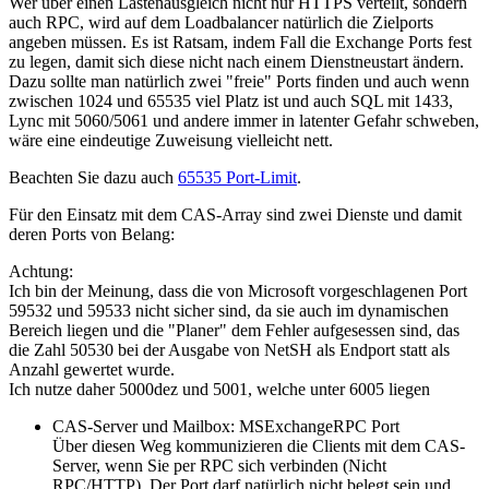
Wer über einen Lastenausgleich nicht nur HTTPS verteilt, sondern
auch RPC, wird auf dem Loadbalancer natürlich die Zielports
angeben müssen. Es ist Ratsam, indem Fall die Exchange Ports fest
zu legen, damit sich diese nicht nach einem Dienstneustart ändern.
Dazu sollte man natürlich zwei "freie" Ports finden und auch wenn
zwischen 1024 und 65535 viel Platz ist und auch SQL mit 1433,
Lync mit 5060/5061 und andere immer in latenter Gefahr schweben,
wäre eine eindeutige Zuweisung vielleicht nett.
Beachten Sie dazu auch
65535 Port-Limit
.
Für den Einsatz mit dem CAS-Array sind zwei Dienste und damit
deren Ports von Belang:
Achtung:
Ich bin der Meinung, dass die von Microsoft vorgeschlagenen Port
59532 und 59533 nicht sicher sind, da sie auch im dynamischen
Bereich liegen und die "Planer" dem Fehler aufgesessen sind, das
die Zahl 50530 bei der Ausgabe von NetSH als Endport statt als
Anzahl gewertet wurde.
Ich nutze daher 5000dez und 5001, welche unter 6005 liegen
CAS-Server und Mailbox: MSExchangeRPC Port
Über diesen Weg kommunizieren die Clients mit dem CAS-
Server, wenn Sie per RPC sich verbinden (Nicht
RPC/HTTP). Der Port darf natürlich nicht belegt sein und