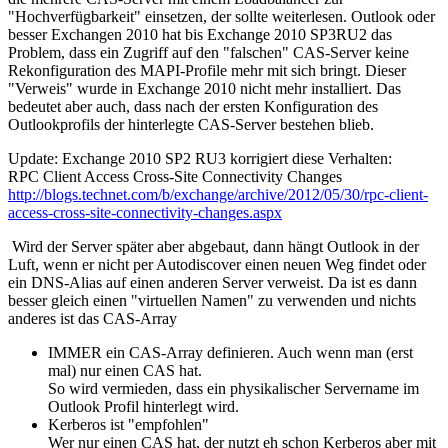
"Hochverfügbarkeit" einsetzen, der sollte weiterlesen. Outlook oder
besser Exchangen 2010 hat bis Exchange 2010 SP3RU2 das
Problem, dass ein Zugriff auf den "falschen" CAS-Server keine
Rekonfiguration des MAPI-Profile mehr mit sich bringt. Dieser
"Verweis" wurde in Exchange 2010 nicht mehr installiert. Das
bedeutet aber auch, dass nach der ersten Konfiguration des
Outlookprofils der hinterlegte CAS-Server bestehen blieb.
Update: Exchange 2010 SP2 RU3 korrigiert diese Verhalten:
RPC Client Access Cross-Site Connectivity Changes
http://blogs.technet.com/b/exchange/archive/2012/05/30/rpc-client-
access-cross-site-connectivity-changes.aspx
Wird der Server später aber abgebaut, dann hängt Outlook in der
Luft, wenn er nicht per Autodiscover einen neuen Weg findet oder
ein DNS-Alias auf einen anderen Server verweist. Da ist es dann
besser gleich einen "virtuellen Namen" zu verwenden und nichts
anderes ist das CAS-Array
IMMER ein CAS-Array definieren. Auch wenn man (erst
mal) nur einen CAS hat.
So wird vermieden, dass ein physikalischer Servername im
Outlook Profil hinterlegt wird.
Kerberos ist "empfohlen"
Wer nur einen CAS hat, der nutzt eh schon Kerberos aber mit