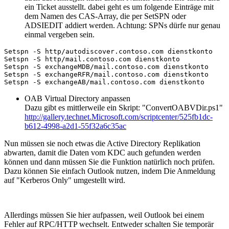
ein Ticket ausstellt. dabei geht es um folgende Einträge mit
dem Namen des CAS-Array, die per SetSPN oder
ADSIEDIT addiert werden. Achtung: SPNs dürfe nur genau
einmal vergeben sein.
Setspn -S http/autodiscover.contoso.com dienstkonto

Setspn -S http/mail.contoso.com dienstkonto

Setspn -S exchangeMDB/mail.contoso.com dienstkonto

Setspn -S exchangeRFR/mail.contoso.com dienstkonto

Setspn -S exchangeAB/mail.contoso.com dienstkonto
OAB Virtual Directory anpassen
Dazu gibt es mittlerweile ein Skript: "ConvertOABVDir.ps1"
http://gallery.technet.Microsoft.com/scriptcenter/525fb1dc-
b612-4998-a2d1-55f32a6c35ac
Nun müssen sie noch etwas die Active Directory Replikation
abwarten, damit die Daten vom KDC auch gefunden werden
können und dann müssen Sie die Funktion natürlich noch prüfen.
Dazu können Sie einfach Outlook nutzen, indem Die Anmeldung
auf "Kerberos Only" umgestellt wird.
Allerdings müssen Sie hier aufpassen, weil Outlook bei einem
Fehler auf RPC/HTTP wechselt. Entweder schalten Sie temporär