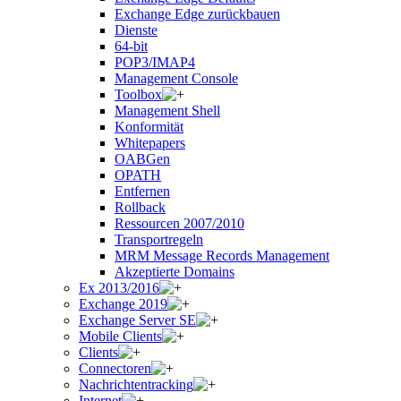
Exchange Edge zurückbauen
Dienste
64-bit
POP3/IMAP4
Management Console
Toolbox
Management Shell
Konformität
Whitepapers
OABGen
OPATH
Entfernen
Rollback
Ressourcen 2007/2010
Transportregeln
MRM Message Records Management
Akzeptierte Domains
Ex 2013/2016
Exchange 2019
Exchange Server SE
Mobile Clients
Clients
Connectoren
Nachrichtentracking
Internet