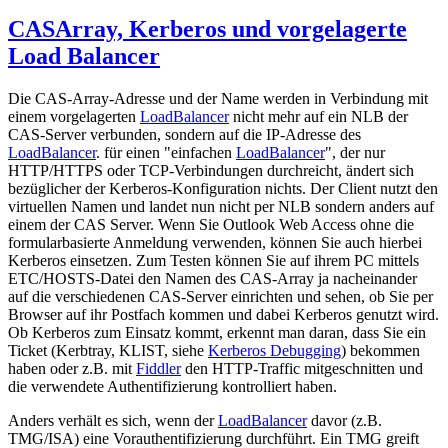
CASArray, Kerberos und vorgelagerte
Load Balancer
Die CAS-Array-Adresse und der Name werden in Verbindung mit
einem vorgelagerten
LoadBalancer
nicht mehr auf ein NLB der
CAS-Server verbunden, sondern auf die IP-Adresse des
LoadBalancer
. für einen "einfachen
LoadBalancer
", der nur
HTTP/HTTPS oder TCP-Verbindungen durchreicht, ändert sich
bezüglicher der Kerberos-Konfiguration nichts. Der Client nutzt den
virtuellen Namen und landet nun nicht per NLB sondern anders auf
einem der CAS Server. Wenn Sie Outlook Web Access ohne die
formularbasierte Anmeldung verwenden, können Sie auch hierbei
Kerberos einsetzen. Zum Testen können Sie auf ihrem PC mittels
ETC/HOSTS-Datei den Namen des CAS-Array ja nacheinander
auf die verschiedenen CAS-Server einrichten und sehen, ob Sie per
Browser auf ihr Postfach kommen und dabei Kerberos genutzt wird.
Ob Kerberos zum Einsatz kommt, erkennt man daran, dass Sie ein
Ticket (Kerbtray, KLIST, siehe
Kerberos Debugging
) bekommen
haben oder z.B. mit
Fiddler
den HTTP-Traffic mitgeschnitten und
die verwendete Authentifizierung kontrolliert haben.
Anders verhält es sich, wenn der
LoadBalancer
davor (z.B.
TMG/ISA) eine Vorauthentifizierung durchführt. Ein TMG greift