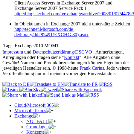
Client Access Servers in Exchange Server 2007 and
Exchange Server 2007 Service Pack 1
http://blogs.technet.com/b/exchange/archive/2008/01/07/44782
In Objektnamen in Exchange 2007 nicht unterstützte Zeichen
http://technet.Microsoft.com/de-
de/library/dd285491(EXCHG.80).aspx
Tags:
Exchange2010 MOMT
Impressum
und
Datenschutzerklärung/DSGVO
. Anmerkungen,
Anregungen oder Fragen siehe "
Kontakt
". Alle Angaben ohne
Gewähr! Namen und Produktbezeichnungen können Eigentum der
jeweiligen Hersteller sein.
©
1998-heute
Frank Carius
, Jede weitere
Veröffentlichung nur mit meinem vorherigen Einverständnis.
Cloud/Microsoft 365
Microsoft Teams
Exchange
NOTFALL
Grundlagen
Konzepte