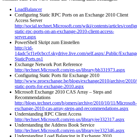
LoadBalancer
Configuring Static RPC Ports on an Exchange 2010 Client
Access Server
http://social.technet.Microsoft.com/wiki/contents/articles/config
static-rpc-ports-on-an-exchange-2010-client-access-
server.aspx
PowerShell Skript zum Einstellen
http://cid-
14adc5cf1e0cbccf.skydrive.live.com/self.aspx/.Public/Exchan
StaticPorts.ps1
Exchange Network Port Reference
http://technet.Microsoft.com/en-us/library/bb331973.aspx
Configuring Static Ports für Exchange 2010
http://www.proexchange.be/blogs/exchange2010/archive/2010/
static-ports-for-exchange-2010.aspx
Microsoft Exchange 2010 CAS Array – Steps and
Recommendations
http://blogs.technet.com/b/omers/archive/2010/10/11/Microsoft-
exchange-2010-cas-array-steps-and-recommendations.aspx
Understanding RPC Client Access
http://technet.Microsoft.com/en-us/library/ee332317.aspx
Understanding the Address Book Service
http://technet.Microsoft.com/en-us/library/ee332346.aspx
Understanding Load Balancing in Exchange 2010