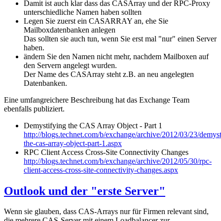
Damit ist auch klar dass das CASArray und der RPC-Proxy
unterschiedliche Namen haben sollten
Legen Sie zuerst ein CASARRAY an, ehe Sie
Mailboxdatenbanken anlegen
Das sollten sie auch tun, wenn Sie erst mal "nur" einen Server
haben.
ändern Sie den Namen nicht mehr, nachdem Mailboxen auf
den Servern angelegt wurden.
Der Name des CASArray steht z.B. an neu angelegten
Datenbanken.
Eine umfangreichere Beschreibung hat das Exchange Team
ebenfalls publiziert.
Demystifying the CAS Array Object - Part 1
http://blogs.technet.com/b/exchange/archive/2012/03/23/demyst
the-cas-array-object-part-1.aspx
RPC Client Access Cross-Site Connectivity Changes
http://blogs.technet.com/b/exchange/archive/2012/05/30/rpc-
client-access-cross-site-connectivity-changes.aspx
Outlook und der "erste Server"
Wenn sie glauben, dass CAS-Arrays nur für Firmen relevant sind,
die mehrere CAS-Server mit einem Loadbalancer zur