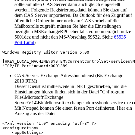
sollte auf allen CAS-Server dann auch gleich eingestellt
werden. Folgende Registrierungsdatei können Sie dazu auf
dem CAS-Server importieren. Da Outlook für den Zugriff auf
öffentliche Ordner immer noch am CAS vorbei auf die
Mailboxrolle zugreift, müssen Sie hier die Einstellungen
bezüglich MSExchangeRPC ebenfalls vornehmen. (ich nutze
5001dez und nicht den MS-Vorschlag 59532. Siehe
65535
Port-Limit
)
Windows Registry Editor Version 5.00

[HKEY_LOCAL_MACHINE\SYSTEM\CurrentControlSet\services\M
"TCP/IP Port"=dword:0001389
CAS-Server: Exchange Adressbuchdienst (Bis Exchange
2010 RTM)
Dieser Dienst ist mittlerweile in .NET geschrieben, und die
Einstellungen hierzu finden sich in der Datei "C:\Program
Files\Microsoft\Exchange
Server\V14\Bin\Microsoft.exchange.addressbook.service.exe.c
Mit Notepad können Sie einen festen Port definieren. Hier ein
Auszug aus der Datei.
<?xml version="1.0" encoding="utf-8" ?>

<configuration>

    <appSettings>
