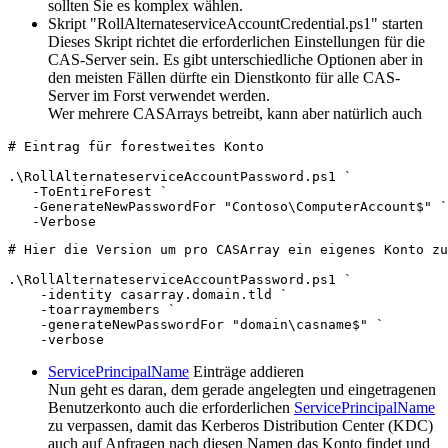
sollten Sie es komplex wählen.
Skript "RollAlternateserviceAccountCredential.ps1" starten
Dieses Skript richtet die erforderlichen Einstellungen für die
CAS-Server sein. Es gibt unterschiedliche Optionen aber in
den meisten Fällen dürfte ein Dienstkonto für alle CAS-
Server im Forst verwendet werden.
Wer mehrere CASArrays betreibt, kann aber natürlich auch
# Eintrag für forestweites Konto

.\RollAlternateserviceAccountPassword.ps1 `

   -ToEntireForest `

   -GenerateNewPasswordFor "Contoso\ComputerAccount$" `

   -Verbose
# Hier die Version um pro CASArray ein eigenes Konto zu
.\RollAlternateserviceAccountPassword.ps1 `

    -identity casarray.domain.tld `

    -toarraymembers `

    -generateNewPasswordFor "domain\casname$" `

    -verbose
ServicePrincipalName
Einträge addieren
Nun geht es daran, dem gerade angelegten und eingetragenen
Benutzerkonto auch die erforderlichen
ServicePrincipalName
zu verpassen, damit das Kerberos Distribution Center (KDC)
auch auf Anfragen nach diesen Namen das Konto findet und