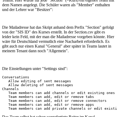
Teams. Hier wurde für jede "Section" (=Kurs) ein eigenes Team mit
dem Namen angelegt. Die Schüler waren als "Member" enthalten
und der Lehrer war "Besitzer":
Die Mailadresse hat das Skript anhand dem Prefix "Section" gefolgt
von der "SIS ID" des Kurses erstellt. In der Section.csv gibt es
leider kein Feld, mit der man die Mailadresse vorgeben könnte. Hier
wäre für Deutschland vermutlich eine Nacharbeit erforderlich. Es
gibt auch nur einen Kanal "General" aber später in Teams lautet in
meinem Tenant dann noch "Allgemein".
Die Einstellungen unter "Settings sind":
Conversations

   Allow editing of sent messages                      
   Allow deleting of sent messages                     
Channels

   Team members can add channels or edit existing ones 
   Team members can add, edit or remove tabs           
   Team members can add, edit or remove connectors     
   Team members can add, edit or remove apps           
   Team members can add private channels or edit existi
Das Team selbst hat schon vorgefertigte Reiter im Kanal.