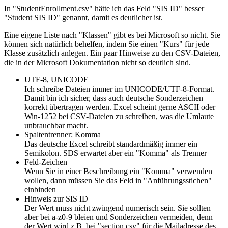
In "StudentEnrollment.csv" hätte ich das Feld "SIS ID" besser
"Student SIS ID" genannt, damit es deutlicher ist.
Eine eigene Liste nach "Klassen" gibt es bei Microsoft so nicht. Sie
können sich natürlich behelfen, indem Sie einen "Kurs" für jede
Klasse zusätzlich anlegen. Ein paar Hinweise zu den CSV-Dateien,
die in der Microsoft Dokumentation nicht so deutlich sind.
UTF-8, UNICODE
Ich schreibe Dateien immer im UNICODE/UTF-8-Format.
Damit bin ich sicher, dass auch deutsche Sonderzeichen
korrekt übertragen werden. Excel scheint gerne ASCII oder
Win-1252 bei CSV-Dateien zu schreiben, was die Umlaute
unbrauchbar macht.
Spaltentrenner: Komma
Das deutsche Excel schreibt standardmäßig immer ein
Semikolon. SDS erwartet aber ein "Komma" als Trenner
Feld-Zeichen
Wenn Sie in einer Beschreibung ein "Komma" verwenden
wollen, dann müssen Sie das Feld in "Anführungsstichen"
einbinden
Hinweis zur SIS ID
Der Wert muss nicht zwingend numerisch sein. Sie sollten
aber bei a-z0-9 bleien und Sonderzeichen vermeiden, denn
der Wert wird z.B. bei "section.csv" für die Mailadresse des