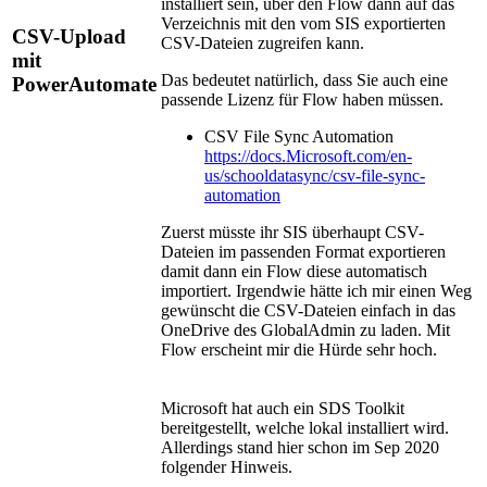
installiert sein, über den Flow dann auf das
Verzeichnis mit den vom SIS exportierten
CSV-Upload
CSV-Dateien zugreifen kann.
mit
Das bedeutet natürlich, dass Sie auch eine
PowerAutomate
passende Lizenz für Flow haben müssen.
CSV File Sync Automation
https://docs.Microsoft.com/en-
us/schooldatasync/csv-file-sync-
automation
Zuerst müsste ihr SIS überhaupt CSV-
Dateien im passenden Format exportieren
damit dann ein Flow diese automatisch
importiert. Irgendwie hätte ich mir einen Weg
gewünscht die CSV-Dateien einfach in das
OneDrive des GlobalAdmin zu laden. Mit
Flow erscheint mir die H
ürde sehr hoch
.
Microsoft hat auch ein SDS Toolkit
bereitgestellt, welche lokal installiert wird.
Allerdings stand hier schon im Sep 2020
folgender Hinweis.