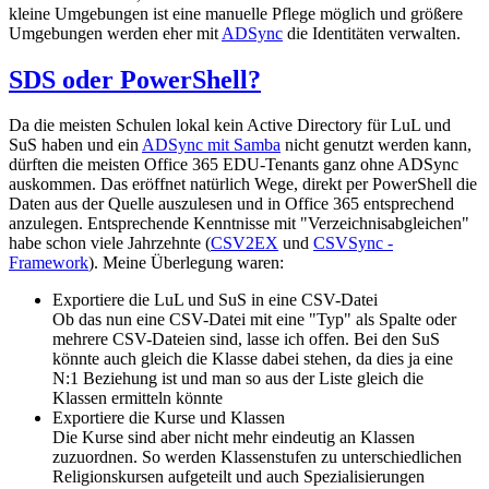
kleine Umgebungen ist eine manuelle Pflege möglich und größere
Umgebungen werden eher mit
ADSync
die Identitäten verwalten.
SDS oder PowerShell?
Da die meisten Schulen lokal kein Active Directory für LuL und
SuS haben und ein
ADSync mit Samba
nicht genutzt werden kann,
dürften die meisten Office 365 EDU-Tenants ganz ohne ADSync
auskommen. Das eröffnet natürlich Wege, direkt per PowerShell die
Daten aus der Quelle auszulesen und in Office 365 entsprechend
anzulegen. Entsprechende Kenntnisse mit "Verzeichnisabgleichen"
habe schon viele Jahrzehnte (
CSV2EX
und
CSVSync -
Framework
). Meine Überlegung waren:
Exportiere die LuL und SuS in eine CSV-Datei
Ob das nun eine CSV-Datei mit eine "Typ" als Spalte oder
mehrere CSV-Dateien sind, lasse ich offen. Bei den SuS
könnte auch gleich die Klasse dabei stehen, da dies ja eine
N:1 Beziehung ist und man so aus der Liste gleich die
Klassen ermitteln könnte
Exportiere die Kurse und Klassen
Die Kurse sind aber nicht mehr eindeutig an Klassen
zuzuordnen. So werden Klassenstufen zu unterschiedlichen
Religionskursen aufgeteilt und auch Spezialisierungen