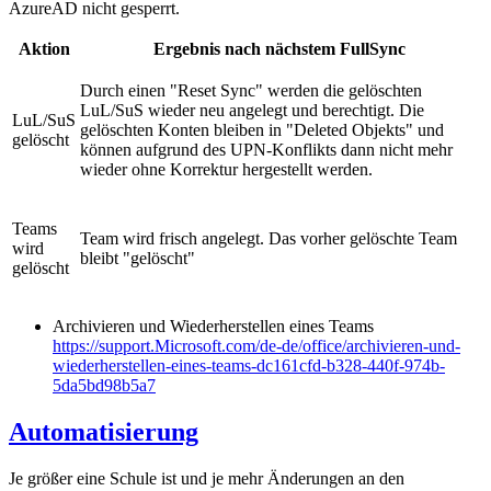
AzureAD nicht gesperrt.
Aktion
Ergebnis nach nächstem FullSync
Durch einen "Reset Sync" werden die gelöschten
LuL/SuS wieder neu angelegt und berechtigt. Die
LuL/SuS
gelöschten Konten bleiben in "Deleted Objekts" und
gelöscht
können aufgrund des UPN-Konflikts dann nicht mehr
wieder ohne Korrektur hergestellt werden.
Teams
Team wird frisch angelegt. Das vorher gelöschte Team
wird
bleibt "gelöscht"
gelöscht
Archivieren und Wiederherstellen eines Teams
https://support.Microsoft.com/de-de/office/archivieren-und-
wiederherstellen-eines-teams-dc161cfd-b328-440f-974b-
5da5bd98b5a7
Automatisierung
Je größer eine Schule ist und je mehr Änderungen an den