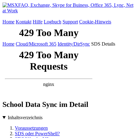
Home
Kontakt
Hilfe
Logbuch
Support
Cookie-Hinweis
Home
Cloud/Microsoft 365
Identity/DirSync
SDS Details
School Data Sync im Detail
Inhaltsverzeichnis
Voraussetzungen
SDS oder PowerShell?