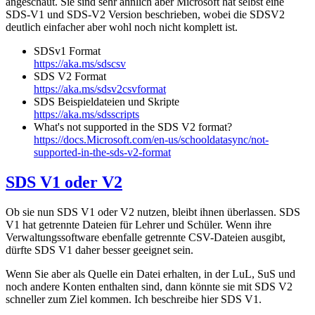
angeschaut. Sie sind sehr ähnlich aber Microsoft hat selbst eine
SDS-V1 und SDS-V2 Version beschrieben, wobei die SDSV2
deutlich einfacher aber wohl noch nicht komplett ist.
SDSv1 Format
https://aka.ms/sdscsv
SDS V2 Format
https://aka.ms/sdsv2csvformat
SDS Beispieldateien und Skripte
https://aka.ms/sdsscripts
What's not supported in the SDS V2 format?
https://docs.Microsoft.com/en-us/schooldatasync/not-
supported-in-the-sds-v2-format
SDS V1 oder V2
Ob sie nun SDS V1 oder V2 nutzen, bleibt ihnen überlassen. SDS
V1 hat getrennte Dateien für Lehrer und Schüler. Wenn ihre
Verwaltungssoftware ebenfalle getrennte CSV-Dateien ausgibt,
dürfte SDS V1 daher besser geeignet sein.
Wenn Sie aber als Quelle ein Datei erhalten, in der LuL, SuS und
noch andere Konten enthalten sind, dann könnte sie mit SDS V2
schneller zum Ziel kommen. Ich beschreibe hier SDS V1.