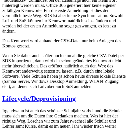
"students.csv" zumindest bei der Erstanlage auch ein Kennwort
hinterlegt werden muss. Office 365 generiert hier keine eigenen
zufälligen Kennworte. Für die erste Anmeldung ist dies der
vermutlich beste Weg. SDS ist aber keine Synchronisation. Sowohl
LuL und SuS können ihr Kennwort natürlich selbst ändern und
werden bei der ersten Anmeldung sogar gezwungen, es jetzt zu
ändern.
Das Kennwort wird anhand der CSV-Datei nur beim Anlegen des
Kontos gesetzt.
Wenn Sie daher auch später noch einmal die gleiche CSV-Datei per
SDS importieren, dann wird ein schon geändertes Kennwort nicht
mehr überschrieben. Das eröffnet natürlich auch den Weg das
Kennwort anderweitig setzen zu lassen, z.B. durch eine lokale
Software. Viele Schulen haben ja schon heute diverse lokale Dienste
(Samba-Server, Windows Desktop Anmeldung, WLAN-Zugang
etc.), an denen sich LuL aber auch SuS anmelden
Lifecycle/Deprovisioning
Irgendwann ist auch das schönste Schuljahr vorbei und die Schule
muss sich um die Daten ihre Gedanken machen. Was ist hier der
richtige Weg. Löschen wir zum Jahreswechsel alle Schüler und
Lehrer samt Kurse, damit es im neuen Jahr wieder frisch weiter