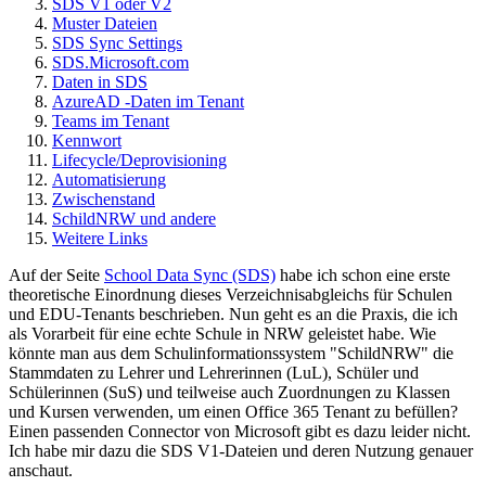
SDS V1 oder V2
Muster Dateien
SDS Sync Settings
SDS.Microsoft.com
Daten in SDS
AzureAD -Daten im Tenant
Teams im Tenant
Kennwort
Lifecycle/Deprovisioning
Automatisierung
Zwischenstand
SchildNRW und andere
Weitere Links
Auf der Seite
School Data Sync (SDS)
habe ich schon eine erste
theoretische Einordnung dieses Verzeichnisabgleichs für Schulen
und EDU-Tenants beschrieben. Nun geht es an die Praxis, die ich
als Vorarbeit für eine echte Schule in NRW geleistet habe. Wie
könnte man aus dem Schulinformationssystem "SchildNRW" die
Stammdaten zu Lehrer und Lehrerinnen (LuL), Schüler und
Schülerinnen (SuS) und teilweise auch Zuordnungen zu Klassen
und Kursen verwenden, um einen Office 365 Tenant zu befüllen?
Einen passenden Connector von Microsoft gibt es dazu leider nicht.
Ich habe mir dazu die SDS V1-Dateien und deren Nutzung genauer
anschaut.