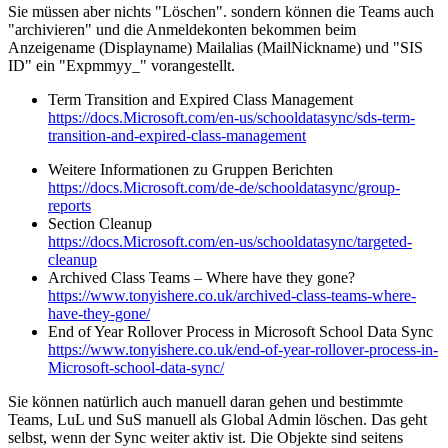
Sie müssen aber nichts "Löschen". sondern können die Teams auch
"archivieren" und die Anmeldekonten bekommen beim
Anzeigename (Displayname) Mailalias (MailNickname) und "SIS
ID" ein "Expmmyy_" vorangestellt.
Term Transition and Expired Class Management
https://docs.Microsoft.com/en-us/schooldatasync/sds-term-
transition-and-expired-class-management
Weitere Informationen zu Gruppen Berichten
https://docs.Microsoft.com/de-de/schooldatasync/group-
reports
Section Cleanup
https://docs.Microsoft.com/en-us/schooldatasync/targeted-
cleanup
Archived Class Teams – Where have they gone?
https://www.tonyishere.co.uk/archived-class-teams-where-
have-they-gone/
End of Year Rollover Process in Microsoft School Data Sync
https://www.tonyishere.co.uk/end-of-year-rollover-process-in-
Microsoft-school-data-sync/
Sie können natürlich auch manuell daran gehen und bestimmte
Teams, LuL und SuS manuell als Global Admin löschen. Das geht
selbst, wenn der Sync weiter aktiv ist. Die Objekte sind seitens