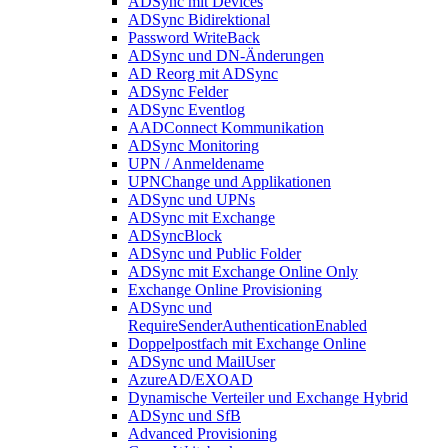
ADSync mit Devices
ADSync Bidirektional
Password WriteBack
ADSync und DN-Änderungen
AD Reorg mit ADSync
ADSync Felder
ADSync Eventlog
AADConnect Kommunikation
ADSync Monitoring
UPN / Anmeldename
UPNChange und Applikationen
ADSync und UPNs
ADSync mit Exchange
ADSyncBlock
ADSync und Public Folder
ADSync mit Exchange Online Only
Exchange Online Provisioning
ADSync und
RequireSenderAuthenticationEnabled
Doppelpostfach mit Exchange Online
ADSync und MailUser
AzureAD/EXOAD
Dynamische Verteiler und Exchange Hybrid
ADSync und SfB
Advanced Provisioning