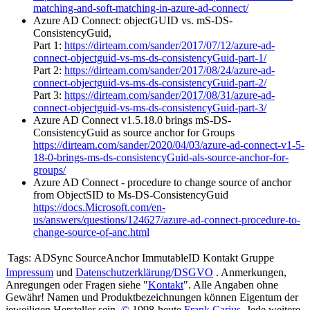
matching-and-soft-matching-in-azure-ad-connect/
Azure AD Connect: objectGUID vs. mS-DS-
ConsistencyGuid,
Part 1:
https://dirteam.com/sander/2017/07/12/azure-ad-
connect-objectguid-vs-ms-ds-consistencyGuid-part-1/
Part 2:
https://dirteam.com/sander/2017/08/24/azure-ad-
connect-objectguid-vs-ms-ds-consistencyGuid-part-2/
Part 3:
https://dirteam.com/sander/2017/08/31/azure-ad-
connect-objectguid-vs-ms-ds-consistencyGuid-part-3/
Azure AD Connect v1.5.18.0 brings mS-DS-
ConsistencyGuid as source anchor for Groups
https://dirteam.com/sander/2020/04/03/azure-ad-connect-v1-5-
18-0-brings-ms-ds-consistencyGuid-als-source-anchor-for-
groups/
Azure AD Connect - procedure to change source of anchor
from ObjectSID to Ms-DS-ConsistencyGuid
https://docs.Microsoft.com/en-
us/answers/questions/124627/azure-ad-connect-procedure-to-
change-source-of-anc.html
Tags:
ADSync SourceAnchor ImmutableID Kontakt Gruppe
Impressum
und
Datenschutzerklärung/DSGVO
. Anmerkungen,
Anregungen oder Fragen siehe "
Kontakt
". Alle Angaben ohne
Gewähr! Namen und Produktbezeichnungen können Eigentum der
jeweiligen Hersteller sein.
©
1998-heute
Frank Carius
, Jede weitere