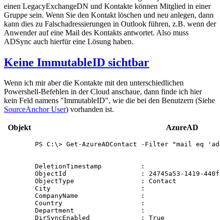
einen LegacyExchangeDN und Kontakte können Mitglied in einer
Gruppe sein. Wenn Sie den Kontakt löschen und neu anlegen, dann
kann dies zu Falschadressierungen in Outlook führen, z.B. wenn der
Anwender auf eine Mail des Kontakts antwortet. Also muss
ADSync auch hierfür eine Lösung haben.
Keine ImmutableID sichtbar
Wenn ich mir aber die Kontakte mit den unterschiedlichen
Powershell-Befehlen in der Cloud anschaue, dann finde ich hier
kein Feld namens "ImmutableID", wie die bei den Benutzern (Siehe
SourceAnchor User
) vorhanden ist.
Objekt
AzureAD
PS C:\> Get-AzureADContact -Filter "mail eq 'ad
DeletionTimestamp          :

ObjectId                   : 24745a53-1419-440f
ObjectType                 : Contact

City                       :

CompanyName                :

Country                    :

Department                 :

DirSyncEnabled             : True
