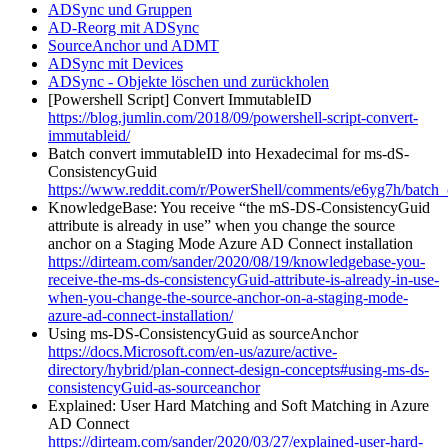
ADSync und Gruppen
AD-Reorg mit ADSync
SourceAnchor und ADMT
ADSync mit Devices
ADSync - Objekte löschen und zurückholen
[Powershell Script] Convert ImmutableID
https://blog.jumlin.com/2018/09/powershell-script-convert-
immutableid/
Batch convert immutableID into Hexadecimal for ms-dS-
ConsistencyGuid
https://www.reddit.com/r/PowerShell/comments/e6yg7h/batch_
KnowledgeBase: You receive “the mS-DS-ConsistencyGuid
attribute is already in use” when you change the source
anchor on a Staging Mode Azure AD Connect installation
https://dirteam.com/sander/2020/08/19/knowledgebase-you-
receive-the-ms-ds-consistencyGuid-attribute-is-already-in-use-
when-you-change-the-source-anchor-on-a-staging-mode-
azure-ad-connect-installation/
Using ms-DS-ConsistencyGuid as sourceAnchor
https://docs.Microsoft.com/en-us/azure/active-
directory/hybrid/plan-connect-design-concepts#using-ms-ds-
consistencyGuid-as-sourceanchor
Explained: User Hard Matching and Soft Matching in Azure
AD Connect
https://dirteam.com/sander/2020/03/27/explained-user-hard-