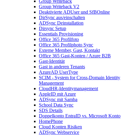
Group Writeback
Group Writeback V2
Deaktivierte ADUser und SfBOnline
DirSync aus/einschalten
ADSync Deinstallation
Dirsync Setup
Essentials Provisioning
Office 365 Profilfoto
Office 365 Profilphoto Sync
Externe Member, Gast, Kontakt
Office 365 Gast-Konten / Azure B2B
Gast-Identität
Gast in anderen Tenants
AzureAD UserType
SCIM - System for Cross-Domain Identity
Management
CloudHR-Identitymanagement
AppleID mit Azure
ADSync mit Samba
School Data Sync
SDS Details
Doppelkonto EntraID vs. Microsoft Konto
HomePhone
Cloud Konten Risiken
ADSync Webservice