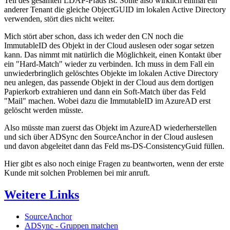
Teil des gesamten LDAP-Pfads ist. Sollte also wirklich einmal ein
anderer Tenant die gleiche ObjectGUID im lokalen Active Directory
verwenden, stört dies nicht weiter.
Mich stört aber schon, dass ich weder den CN noch die
ImmutableID des Objekt in der Cloud auslesen oder sogar setzen
kann. Das nimmt mit natürlich die Möglichkeit, einen Kontakt über
ein "Hard-Match" wieder zu verbinden. Ich muss in dem Fall ein
unwiederbringlich gelöschtes Objekte im lokalen Active Directory
neu anlegen, das passende Objekt in der Cloud aus dem dortigen
Papierkorb extrahieren und dann ein Soft-Match über das Feld
"Mail" machen. Wobei dazu die ImmutableID im AzureAD erst
gelöscht werden müsste.
Also müsste man zuerst das Objekt im AzureAD wiederherstellen
und sich über ADSync den SourceAnchor in der Cloud auslesen
und davon abgeleitet dann das Feld ms-DS-ConsistencyGuid füllen.
Hier gibt es also noch einige Fragen zu beantworten, wenn der erste
Kunde mit solchen Problemen bei mir anruft.
Weitere Links
SourceAnchor
ADSync - Gruppen matchen