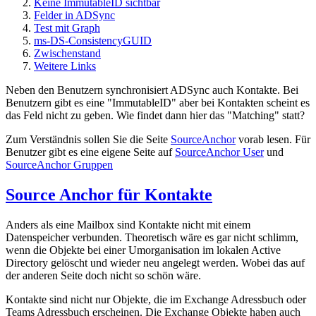
Keine ImmutableID sichtbar
Felder in ADSync
Test mit Graph
ms-DS-ConsistencyGUID
Zwischenstand
Weitere Links
Neben den Benutzern synchronisiert ADSync auch Kontakte. Bei
Benutzern gibt es eine "ImmutableID" aber bei Kontakten scheint es
das Feld nicht zu geben. Wie findet dann hier das "Matching" statt?
Zum Verständnis sollen Sie die Seite
SourceAnchor
vorab lesen. Für
Benutzer gibt es eine eigene Seite auf
SourceAnchor User
und
SourceAnchor Gruppen
Source Anchor für Kontakte
Anders als eine Mailbox sind Kontakte nicht mit einem
Datenspeicher verbunden. Theoretisch wäre es gar nicht schlimm,
wenn die Objekte bei einer Umorganisation im lokalen Active
Directory gelöscht und wieder neu angelegt werden. Wobei das auf
der anderen Seite doch nicht so schön wäre.
Kontakte sind nicht nur Objekte, die im Exchange Adressbuch oder
Teams Adressbuch erscheinen. Die Exchange Objekte haben auch