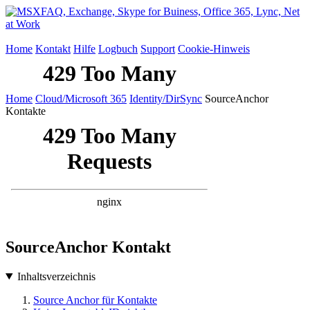
Home
Kontakt
Hilfe
Logbuch
Support
Cookie-Hinweis
Home
Cloud/Microsoft 365
Identity/DirSync
SourceAnchor
Kontakte
SourceAnchor Kontakt
Inhaltsverzeichnis
Source Anchor für Kontakte