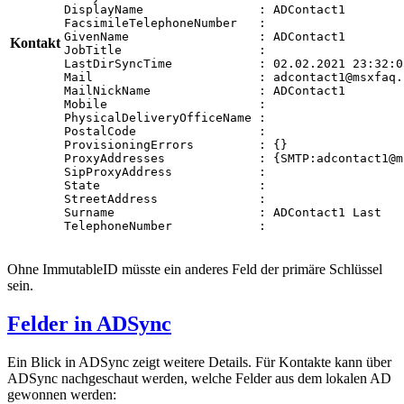
DisplayName                : ADContact1

FacsimileTelephoneNumber   :

GivenName                  : ADContact1

Kontakt
JobTitle                   :

LastDirSyncTime            : 02.02.2021 23:32:05
Mail                       : adcontact1@msxfaq.n
MailNickName               : ADContact1

Mobile                     :

PhysicalDeliveryOfficeName :

PostalCode                 :

ProvisioningErrors         : {}

ProxyAddresses             : {SMTP:adcontact1@m
SipProxyAddress            :

State                      :

StreetAddress              :

Surname                    : ADContact1 Last

TelephoneNumber            :
Ohne ImmutableID müsste ein anderes Feld der primäre Schlüssel
sein.
Felder in ADSync
Ein Blick in ADSync zeigt weitere Details. Für Kontakte kann über
ADSync nachgeschaut werden, welche Felder aus dem lokalen AD
gewonnen werden: