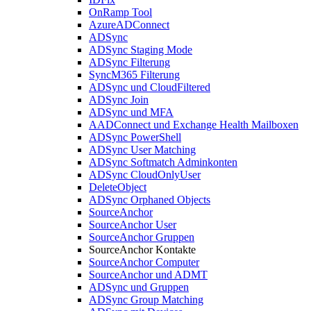
OnRamp Tool
AzureADConnect
ADSync
ADSync Staging Mode
ADSync Filterung
SyncM365 Filterung
ADSync und CloudFiltered
ADSync Join
ADSync und MFA
AADConnect und Exchange Health Mailboxen
ADSync PowerShell
ADSync User Matching
ADSync Softmatch Adminkonten
ADSync CloudOnlyUser
DeleteObject
ADSync Orphaned Objects
SourceAnchor
SourceAnchor User
SourceAnchor Gruppen
SourceAnchor Kontakte
SourceAnchor Computer
SourceAnchor und ADMT
ADSync und Gruppen
ADSync Group Matching