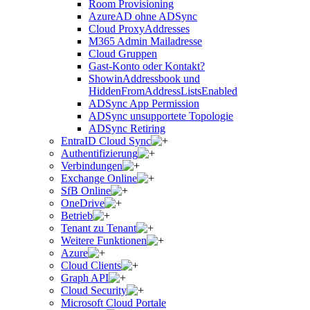
Room Provisioning
AzureAD ohne ADSync
Cloud ProxyAddresses
M365 Admin Mailadresse
Cloud Gruppen
Gast-Konto oder Kontakt?
ShowinAddressbook und
HiddenFromAddressListsEnabled
ADSync App Permission
ADSync unsupportete Topologie
ADSync Retiring
EntraID Cloud Sync
Authentifizierung
Verbindungen
Exchange Online
SfB Online
OneDrive
Betrieb
Tenant zu Tenant
Weitere Funktionen
Azure
Cloud Clients
Graph API
Cloud Security
Microsoft Cloud Portale