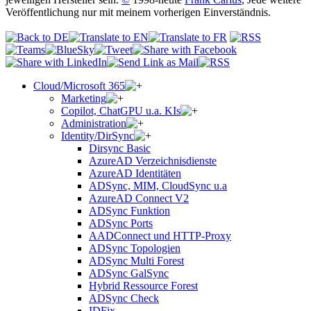
Veröffentlichung nur mit meinem vorherigen Einverständnis.
Cloud/Microsoft 365
Marketing
Copilot, ChatGPU u.a. KIs
Administration
Identity/DirSync
Dirsync Basic
AzureAD Verzeichnisdienste
AzureAD Identitäten
ADSync, MIM, CloudSync u.a
AzureAD Connect V2
ADSync Funktion
ADSync Ports
AADConnect und HTTP-Proxy
ADSync Topologien
ADSync Multi Forest
ADSync GalSync
Hybrid Ressource Forest
ADSync Check
IDFix