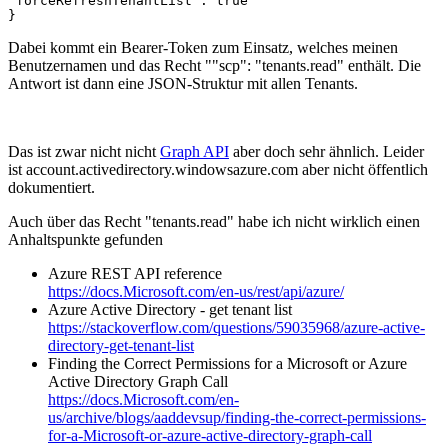
"forceRefreshTenantList": true

}
Dabei kommt ein Bearer-Token zum Einsatz, welches meinen
Benutzernamen und das Recht ""scp": "tenants.read" enthält. Die
Antwort ist dann eine JSON-Struktur mit allen Tenants.
Das ist zwar nicht nicht
Graph API
aber doch sehr ähnlich. Leider
ist account.activedirectory.windowsazure.com aber nicht öffentlich
dokumentiert.
Auch über das Recht "tenants.read" habe ich nicht wirklich einen
Anhaltspunkte gefunden
Azure REST API reference
https://docs.Microsoft.com/en-us/rest/api/azure/
Azure Active Directory - get tenant list
https://stackoverflow.com/questions/59035968/azure-active-
directory-get-tenant-list
Finding the Correct Permissions for a Microsoft or Azure
Active Directory Graph Call
https://docs.Microsoft.com/en-
us/archive/blogs/aaddevsup/finding-the-correct-permissions-
for-a-Microsoft-or-azure-active-directory-graph-call