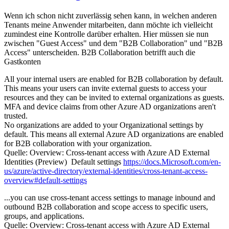
Wenn ich schon nicht zuverlässig sehen kann, in welchen anderen
Tenants meine Anwender mitarbeiten, dann möchte ich vielleicht
zumindest eine Kontrolle darüber erhalten. Hier müssen sie nun
zwischen "Guest Access" und dem "B2B Collaboration" und "B2B
Access" unterscheiden. B2B Collaboration betrifft auch die
Gastkonten
All your internal users are enabled for B2B collaboration by default.
This means your users can invite external guests to access your
resources and they can be invited to external organizations as guests.
MFA and device claims from other Azure AD organizations aren't
trusted.
No organizations are added to your Organizational settings by
default. This means all external Azure AD organizations are enabled
for B2B collaboration with your organization.
Quelle: Overview: Cross-tenant access with Azure AD External
Identities (Preview) Default settings
https://docs.Microsoft.com/en-
us/azure/active-directory/external-identities/cross-tenant-access-
overview#default-settings
...you can use cross-tenant access settings to manage inbound and
outbound B2B collaboration and scope access to specific users,
groups, and applications.
Quelle: Overview: Cross-tenant access with Azure AD External