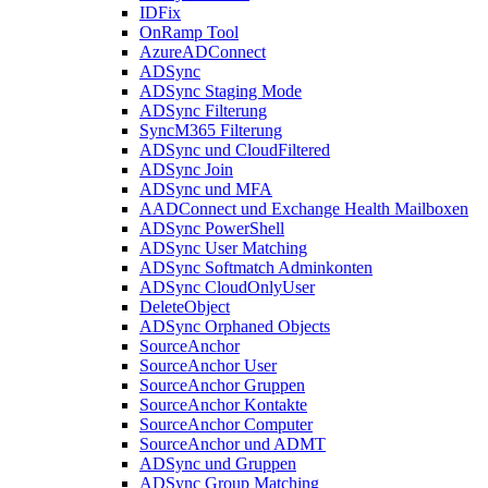
IDFix
OnRamp Tool
AzureADConnect
ADSync
ADSync Staging Mode
ADSync Filterung
SyncM365 Filterung
ADSync und CloudFiltered
ADSync Join
ADSync und MFA
AADConnect und Exchange Health Mailboxen
ADSync PowerShell
ADSync User Matching
ADSync Softmatch Adminkonten
ADSync CloudOnlyUser
DeleteObject
ADSync Orphaned Objects
SourceAnchor
SourceAnchor User
SourceAnchor Gruppen
SourceAnchor Kontakte
SourceAnchor Computer
SourceAnchor und ADMT
ADSync und Gruppen
ADSync Group Matching