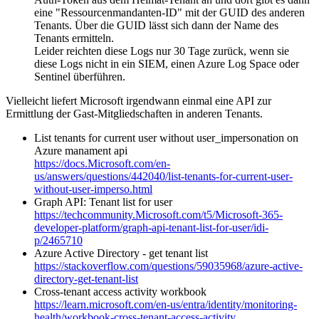
eine "Ressourcenmandanten-ID" mit der GUID des anderen
Tenants. Über die GUID lässt sich dann der Name des
Tenants ermitteln.
Leider reichten diese Logs nur 30 Tage zurück, wenn sie
diese Logs nicht in ein SIEM, einen Azure Log Space oder
Sentinel überführen.
Vielleicht liefert Microsoft irgendwann einmal eine API zur
Ermittlung der Gast-Mitgliedschaften in anderen Tenants.
List tenants for current user without user_impersonation on
Azure manament api
https://docs.Microsoft.com/en-
us/answers/questions/442040/list-tenants-for-current-user-
without-user-imperso.html
Graph API: Tenant list for user
https://techcommunity.Microsoft.com/t5/Microsoft-365-
developer-platform/graph-api-tenant-list-for-user/idi-
p/2465710
Azure Active Directory - get tenant list
https://stackoverflow.com/questions/59035968/azure-active-
directory-get-tenant-list
Cross-tenant access activity workbook
https://learn.microsoft.com/en-us/entra/identity/monitoring-
health/workbook-cross-tenant-access-activity