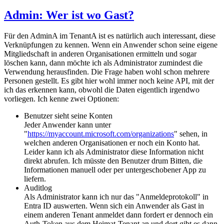
Admin: Wer ist wo Gast?
Für den AdminA im TenantA ist es natürlich auch interessant, diese
Verknüpfungen zu kennen. Wenn ein Anwender schon seine eigene
Mitgliedschaft in anderen Organisationen ermitteln und sogar
löschen kann, dann möchte ich als Administrator zumindest die
Verwendung herausfinden. Die Frage haben wohl schon mehrere
Personen gestellt. Es gibt hier wohl immer noch keine API, mit der
ich das erkennen kann, obwohl die Daten eigentlich irgendwo
vorliegen. Ich kenne zwei Optionen:
Benutzer sieht seine Konten
Jeder Anwender kann unter
"
https://myaccount.microsoft.com/organizations
" sehen, in
welchen anderen Organisationen er noch ein Konto hat.
Leider kann ich als Administrator diese Information nicht
direkt abrufen. Ich müsste den Benutzer drum Bitten, die
Informationen manuell oder per untergeschobener App zu
liefern.
Auditlog
Als Administrator kann ich nur das "Anmeldeprotokoll" in
Entra ID auswerten. Wenn sich ein Anwender als Gast in
einem anderen Tenant anmeldet dann fordert er dennoch ein
Auth-Token aus dem Heimat-Tenant an und dort gibt es dann