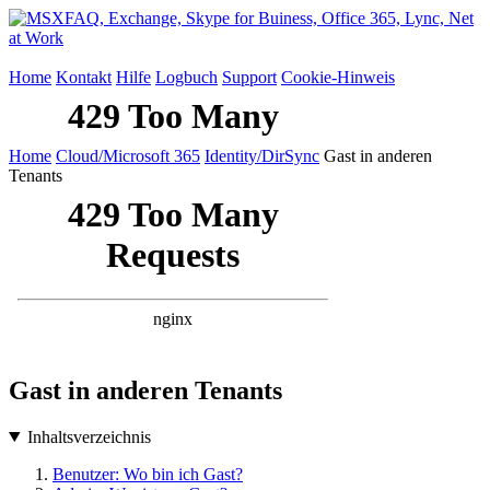
Home
Kontakt
Hilfe
Logbuch
Support
Cookie-Hinweis
Home
Cloud/Microsoft 365
Identity/DirSync
Gast in anderen
Tenants
Gast in anderen Tenants
Inhaltsverzeichnis
Benutzer: Wo bin ich Gast?