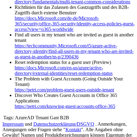
directory/fundamentals/multi-tenant-common-considerations
Richtlinien für das Zulassen des Gastzugriffs und des B2B-
Zugriffs durch externe Benutzer
https://docs.Microsoft.com/de-de/Microsoft-
365/security/office-365-security/identity-access-policies-guest-
access?view=o365-worldwide
Find all users in my tenant who are invited as guest in another
tenant
https://techcommunity.Microsoft.com/t5/azure-active-
directory-identity/find-all-users-in-my-tenant-who-are-invited-
as-guest-in-another/m-p/2390436
Reset redemption status for a guest user (Preview)
https://docs.Microsoft.com/en-us/azure/active-
directory/external-identities/reset-redemption-status
The Problem with Guest Accounts (Going Outside Your
Tenant)
https://petri.com/problem-guest-users-outside-tenant
Discover Who Creates Guest Accounts in Office 365
Applications
https://petri.com/knowing-guest-accounts-office-365
Tags:
AzureAD Tenant Gast B2B
Impressum
und
Datenschutzerklärung/DSGVO
. Anmerkungen,
Anregungen oder Fragen siehe "
Kontakt
". Alle Angaben ohne
Gewähr! Namen und Produktbezeichnungen können Eigentum der