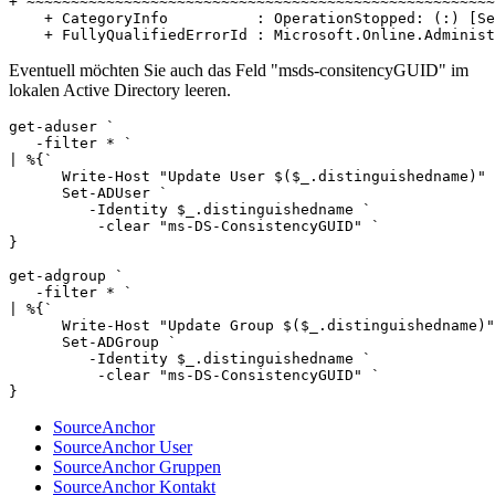
+ ~~~~~~~~~~~~~~~~~~~~~~~~~~~~~~~~~~~~~~~~~~~~~~~~~~~~~
    + CategoryInfo          : OperationStopped: (:) [Se
    + FullyQualifiedErrorId : Microsoft.Online.Administ
Eventuell möchten Sie auch das Feld "msds-consitencyGUID" im
lokalen Active Directory leeren.
get-aduser `

   -filter * `

| %{`

      Write-Host "Update User $($_.distinguishedname)"

      Set-ADUser `

         -Identity $_.distinguishedname `

          -clear "ms-DS-ConsistencyGUID" `

}

get-adgroup `

   -filter * `

| %{`

      Write-Host "Update Group $($_.distinguishedname)"

      Set-ADGroup `

         -Identity $_.distinguishedname `

          -clear "ms-DS-ConsistencyGUID" `

}
SourceAnchor
SourceAnchor User
SourceAnchor Gruppen
SourceAnchor Kontakt