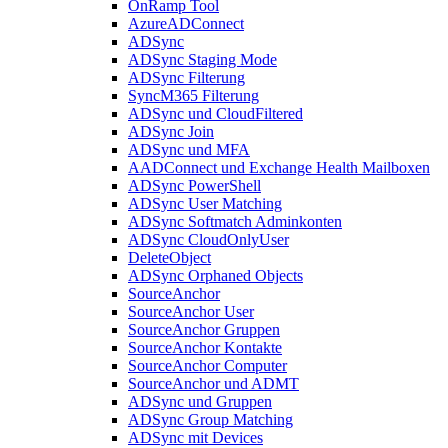
OnRamp Tool
AzureADConnect
ADSync
ADSync Staging Mode
ADSync Filterung
SyncM365 Filterung
ADSync und CloudFiltered
ADSync Join
ADSync und MFA
AADConnect und Exchange Health Mailboxen
ADSync PowerShell
ADSync User Matching
ADSync Softmatch Adminkonten
ADSync CloudOnlyUser
DeleteObject
ADSync Orphaned Objects
SourceAnchor
SourceAnchor User
SourceAnchor Gruppen
SourceAnchor Kontakte
SourceAnchor Computer
SourceAnchor und ADMT
ADSync und Gruppen
ADSync Group Matching
ADSync mit Devices