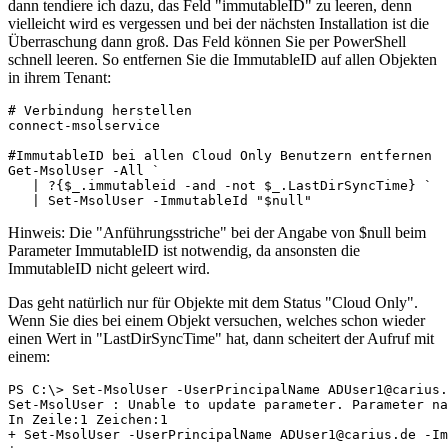
dann tendiere ich dazu, das Feld "immutableID" zu leeren, denn
vielleicht wird es vergessen und bei der nächsten Installation ist die
Überraschung dann groß. Das Feld können Sie per PowerShell
schnell leeren. So entfernen Sie die ImmutableID auf allen Objekten
in ihrem Tenant:
# Verbindung herstellen

connect-msolservice

#ImmutableID bei allen Cloud Only Benutzern entfernen

Get-MsolUser -All `

   | ?{$_.immutableid -and -not $_.LastDirSyncTime} `

   | Set-MsolUser -ImmutableId "$null"
Hinweis: Die "Anführungsstriche" bei der Angabe von $null beim
Parameter ImmutableID ist notwendig, da ansonsten die
ImmutableID nicht geleert wird.
Das geht natürlich nur für Objekte mit dem Status "Cloud Only".
Wenn Sie dies bei einem Objekt versuchen, welches schon wieder
einen Wert in "LastDirSyncTime" hat, dann scheitert der Aufruf mit
einem:
PS C:\> Set-MsolUser -UserPrincipalName ADUser1@carius.
Set-MsolUser : Unable to update parameter. Parameter na
In Zeile:1 Zeichen:1

+ Set-MsolUser -UserPrincipalName ADUser1@carius.de -Im