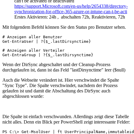
can't be activated or deactivated
https://support.Microsoft.com/en-us/help/2654338/directory-
synchronization-for-office-365-azure-or-intune-can-t-be-acti
Erstes Aktivieren: 24h , abschalten 72h, Reaktivieren, 72h
Mit folgendem Befehl können Sie den Status pro Benutzer sehen.
# Anzeigen aller Benutzer 

Get-EntraUser | ?{$_.lastDirsynctime}

# Anzeigen aller Verteiler

Get-EntraGroup | ?{$_.lastDirsynctime}
Wenn der DirSync abgeschaltet und der Cleanup-Prozess
durchgelaufen ist, dann ist das Feld "lastDirsynctime" leer ($null)
Auch die Webseite verändert ist. Hier verschwindet die Spalte
"Sync Type". Die Spalte verschwindet, nachdem der Prozess
gelaufen ist und damit die Abschaltung des DirSync auch
abgeschlossen wurde:
Die Spalte ist einfach verschwunden. Allerdings zeigt diese Tabelle
nicht alles. Denn ein Blick per PowerShell zeigt interessante Felder:
PS C:\> Get-MsolUser | ft UserPrincipalName,immutableid