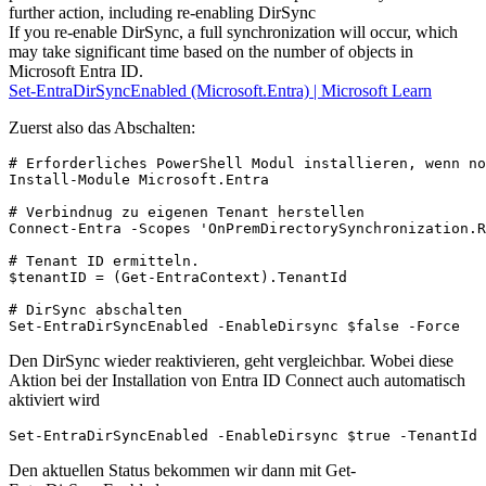
further action, including re-enabling DirSync
If you re-enable DirSync, a full synchronization will occur, which
may take significant time based on the number of objects in
Microsoft Entra ID.
Set-EntraDirSyncEnabled (Microsoft.Entra) | Microsoft Learn
Zuerst also das Abschalten:
# Erforderliches PowerShell Modul installieren, wenn no
Install-Module Microsoft.Entra

# Verbindnug zu eigenen Tenant herstellen

Connect-Entra -Scopes 'OnPremDirectorySynchronization.R
# Tenant ID ermitteln.

$tenantID = (Get-EntraContext).TenantId

# DirSync abschalten

Set-EntraDirSyncEnabled -EnableDirsync $false -Force
Den DirSync wieder reaktivieren, geht vergleichbar. Wobei diese
Aktion bei der Installation von Entra ID Connect auch automatisch
aktiviert wird
Set-EntraDirSyncEnabled -EnableDirsync $true -TenantId 
Den aktuellen Status bekommen wir dann mit Get-