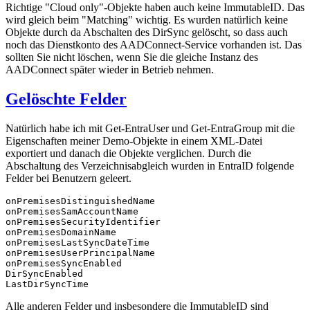
Richtige "Cloud only"-Objekte haben auch keine ImmutableID. Das
wird gleich beim "Matching" wichtig. Es wurden natürlich keine
Objekte durch da Abschalten des DirSync gelöscht, so dass auch
noch das Dienstkonto des AADConnect-Service vorhanden ist. Das
sollten Sie nicht löschen, wenn Sie die gleiche Instanz des
AADConnect später wieder in Betrieb nehmen.
Gelöschte Felder
Natürlich habe ich mit Get-EntraUser und Get-EntraGroup mit die
Eigenschaften meiner Demo-Objekte in einem XML-Datei
exportiert und danach die Objekte verglichen. Durch die
Abschaltung des Verzeichnisabgleich wurden in EntraID folgende
Felder bei Benutzern geleert.
onPremisesDistinguishedName

onPremisesSamAccountName

onPremisesSecurityIdentifier

onPremisesDomainName

onPremisesLastSyncDateTime

onPremisesUserPrincipalName

onPremisesSyncEnabled

DirSyncEnabled

LastDirSyncTime
Alle anderen Felder und insbesondere die ImmutableID sind