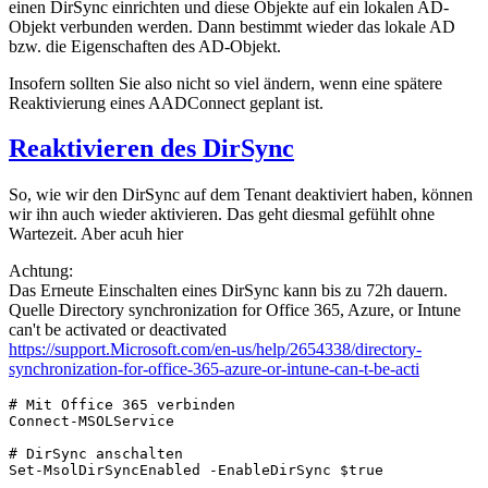
einen DirSync einrichten und diese Objekte auf ein lokalen AD-
Objekt verbunden werden. Dann bestimmt wieder das lokale AD
bzw. die Eigenschaften des AD-Objekt.
Insofern sollten Sie also nicht so viel ändern, wenn eine spätere
Reaktivierung eines AADConnect geplant ist.
Reaktivieren des DirSync
So, wie wir den DirSync auf dem Tenant deaktiviert haben, können
wir ihn auch wieder aktivieren. Das geht diesmal gefühlt ohne
Wartezeit. Aber acuh hier
Achtung:
Das Erneute Einschalten eines DirSync kann bis zu 72h dauern.
Quelle Directory synchronization for Office 365, Azure, or Intune
can't be activated or deactivated
https://support.Microsoft.com/en-us/help/2654338/directory-
synchronization-for-office-365-azure-or-intune-can-t-be-acti
# Mit Office 365 verbinden

Connect-MSOLService

# DirSync anschalten

Set-MsolDirSyncEnabled -EnableDirSync $true
