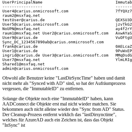
UserPrincipalName                               Immutab
-----------------                               -------
User4@carius.onmicrosoft.com                    7fYQXz7
raum2@msxfaq.net

testUser@carius.de                              QEXSU3D
User5@carius.onmicrosoft.com                    jzvTkG2
NoUPN@msxfaq.net                                ay4f2rY
raum1@msxfaq.net User2@carius.onmicrosoft.com   AxwAYaS
User9@carius.de                                 VuOFtgU
Sync_DC_1234567890ab@carius.onmicrosoft.com

frank@carius.de                                 0AELcaZ
User1@carius.de                                 9PuWxEP
ingrid@carius.de User3@carius.onmicrosoft.com   MMqDsdG
User7@msxfaq.net                                YlmLRIg
Shared1@msxfaq.net

admin@carius.onmicrosoft.com
Obwohl alle Benutzer keine "LastDirSyncTime" haben und damit
nicht mehr als "Synced with AD" sind, so hat der Aufräumprozess
vergessen, die "ImmutableID" zu entfernen.
Solange die Objekte noch eine "ImmutableID" haben, kann
AADConnect die Objekte erst mal nicht wieder matchen. Sie
bekommen auch nicht alleine wieder den "Sync from AD" Status.
Der Cleanup-Prozess entfernt wirklich das "lastDirsynctime",
welches für AzureAD auch ein Zeichen ist, dass das Objekt
"InSync" ist