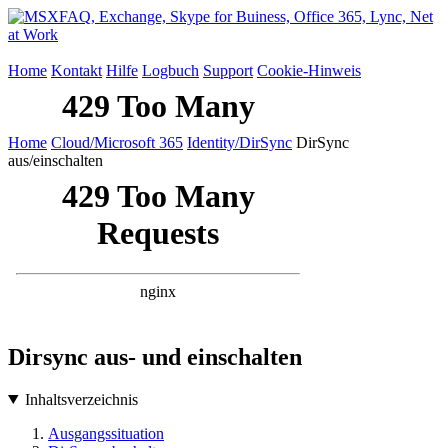
Home
Kontakt
Hilfe
Logbuch
Support
Cookie-Hinweis
Home
Cloud/Microsoft 365
Identity/DirSync
DirSync
aus/einschalten
Dirsync aus- und einschalten
Inhaltsverzeichnis
Ausgangssituation