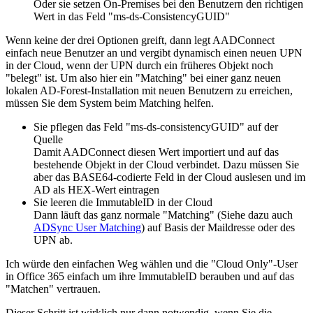
Oder sie setzen On-Premises bei den Benutzern den richtigen
Wert in das Feld "ms-ds-ConsistencyGUID"
Wenn keine der drei Optionen greift, dann legt AADConnect
einfach neue Benutzer an und vergibt dynamisch einen neuen UPN
in der Cloud, wenn der UPN durch ein früheres Objekt noch
"belegt" ist. Um also hier ein "Matching" bei einer ganz neuen
lokalen AD-Forest-Installation mit neuen Benutzern zu erreichen,
müssen Sie dem System beim Matching helfen.
Sie pflegen das Feld "ms-ds-consistencyGUID" auf der
Quelle
Damit AADConnect diesen Wert importiert und auf das
bestehende Objekt in der Cloud verbindet. Dazu müssen Sie
aber das BASE64-codierte Feld in der Cloud auslesen und im
AD als HEX-Wert eintragen
Sie leeren die ImmutableID in der Cloud
Dann läuft das ganz normale "Matching" (Siehe dazu auch
ADSync User Matching
) auf Basis der Maildresse oder des
UPN ab.
Ich würde den einfachen Weg wählen und die "Cloud Only"-User
in Office 365 einfach um ihre ImmutableID berauben und auf das
"Matchen" vertrauen.
Dieser Schritt ist wirklich nur dann notwendig, wenn Sie die