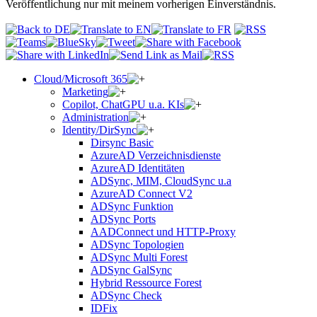
Veröffentlichung nur mit meinem vorherigen Einverständnis.
Cloud/Microsoft 365
Marketing
Copilot, ChatGPU u.a. KIs
Administration
Identity/DirSync
Dirsync Basic
AzureAD Verzeichnisdienste
AzureAD Identitäten
ADSync, MIM, CloudSync u.a
AzureAD Connect V2
ADSync Funktion
ADSync Ports
AADConnect und HTTP-Proxy
ADSync Topologien
ADSync Multi Forest
ADSync GalSync
Hybrid Ressource Forest
ADSync Check
IDFix