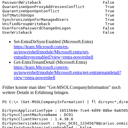
PasswordWriteback                           False

QuarantineUponProxyAddressesConflict         True

QuarantineUponUpnConflict                    True

SoftMatchOnUpn                               True

SynchronizeUpnForManagedUsers                True

UnifiedGroupWriteback                        True

UserForcePasswordChangeOnLogon              False

UserWriteback                               False
Set-EntraDirSyncEnabled (Microsoft.Entra)
https://learn.Microsoft.com/en-
us/powershell/module/Microsoft.entra/set-
entradirsyncenabled?view=entra-powershell
Get-EntraTenantDetail (Microsoft.Entra)
https://learn.Microsoft.com/en-
us/powershell/module/Microsoft.entra/get-entratenantdetail?
view=entra-powershell
Früher konnte man über "Get-MSOLCompanyInformation" noch
weitere Details in Erfahrung bringen.
PS C:\> (Get-MSOLCompanyInformation) | fl dirsync*,dire
DirSyncApplicationType : 1651564e-7ce4-4d99-88be-0a6505
DirSyncClientMachineName : DC01

DirSyncClientVersion : 1.4.38.0

DirSyncServiceAccount : Sync_DC01_12345678@carius.onmic
DirectorySynchronizationEnabled : False
