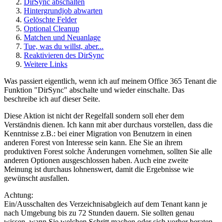
DirSync abschalten
Hintergrundjob abwarten
Gelöschte Felder
Optional Cleanup
Matchen und Neuanlage
Tue, was du willst, aber...
Reaktivieren des DirSync
Weitere Links
Was passiert eigentlich, wenn ich auf meinem Office 365 Tenant die
Funktion "DirSync" abschalte und wieder einschalte. Das
beschreibe ich auf dieser Seite.
Diese Aktion ist nicht der Regelfall sondern soll eher dem
Verständnis dienen. Ich kann mit aber durchaus vorstellen, dass die
Kenntnisse z.B.: bei einer Migration von Benutzern in einen
anderen Forest von Interesse sein kann. Ehe Sie an ihrem
produktiven Forest solche Änderungen vornehmen, sollten Sie alle
anderen Optionen ausgeschlossen haben. Auch eine zweite
Meinung ist durchaus lohnenswert, damit die Ergebnisse wie
gewünscht ausfallen.
Achtung:
Ein/Ausschalten des Verzeichnisabgleich auf dem Tenant kann je
nach Umgebung bis zu 72 Stunden dauern. Sie sollten genau
wissen, wann Sie welchen Schritt machen oder sich vorher beraten