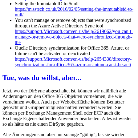
Setting the ImmutableID to $null
https://misstech.co.uk/2016/02/05/setting-the-immutableid-to-
null/
You can't manage or remove objects that were synchronized
through the Azure Active Directory Sync tool
https://support.Microsoft.com/en-us/help/2619062/you-can-t-
manage-or-remove-objects-that-were-synchronized-through-
the
Quelle Directory synchronization for Office 365, Azure, or
Intune can't be activated or deactivated
https://support.Microsoft.com/en-us/help/2654338/directory-
synchronization-for-office-365-azure-or-intune-can-t-be-acti
Tue, was du willst, aber...
Jetzt, wo der DirSync abgeschaltet ist, können wir natürlich alle
Änderungen an den Office 365 Objekten vornehmen, die wie
vornehmen wollen. Auch per Weboberfläche können Benutzer
gelöscht und Gruppenmitgliedschaften verändert werden. Sie
können per Exchange Management Shell oder ECP auch die
Exchange Eigenschaftender Anwender bearbeiten. Alles ist wieder
so als hätte es nie einen DirSync gegeben.
Alle Änderungen sind aber nur solange "gültig", bis sie wieder