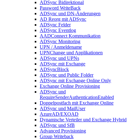
ADSync Bidirektional
Password WriteBack
ADSync und DN-Änderungen
AD Reorg mit ADSync
ADSync Felder
ADSync Eventlog
AADConnect Kommunikation
ADSync Monitoring
UPN / Anmeldename
UPNChange und Applikationen
ADSync und UPNs
ADSync mit Exchange
ADSyncBlock
ADSync und Public Folder
ADSync mit Exchange Online Only
Exchange Online Provisioning
ADSync und
RequireSenderAuthenticationEnabled
Doppelpostfach mit Exchange Online
ADSync und MailUser
AzureAD/EXOAD
Dynamische Verteiler und Exchange Hybrid
ADSync und SfB
Advanced Provisioning
Group Writeback