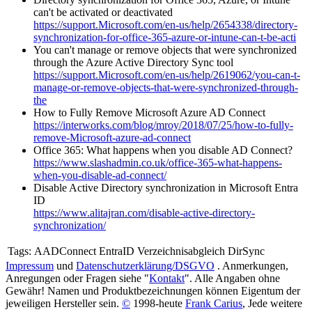
can't be activated or deactivated
https://support.Microsoft.com/en-us/help/2654338/directory-
synchronization-for-office-365-azure-or-intune-can-t-be-acti
You can't manage or remove objects that were synchronized
through the Azure Active Directory Sync tool
https://support.Microsoft.com/en-us/help/2619062/you-can-t-
manage-or-remove-objects-that-were-synchronized-through-
the
How to Fully Remove Microsoft Azure AD Connect
https://interworks.com/blog/mroy/2018/07/25/how-to-fully-
remove-Microsoft-azure-ad-connect
Office 365: What happens when you disable AD Connect?
https://www.slashadmin.co.uk/office-365-what-happens-
when-you-disable-ad-connect/
Disable Active Directory synchronization in Microsoft Entra
ID
https://www.alitajran.com/disable-active-directory-
synchronization/
Tags:
AADConnect EntraID Verzeichnisabgleich DirSync
Impressum
und
Datenschutzerklärung/DSGVO
. Anmerkungen,
Anregungen oder Fragen siehe "
Kontakt
". Alle Angaben ohne
Gewähr! Namen und Produktbezeichnungen können Eigentum der
jeweiligen Hersteller sein.
©
1998-heute
Frank Carius
, Jede weitere