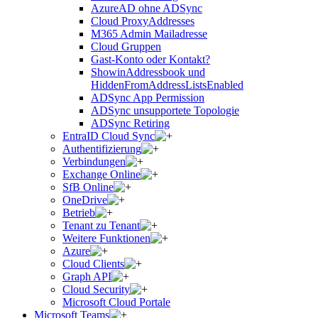
AzureAD ohne ADSync
Cloud ProxyAddresses
M365 Admin Mailadresse
Cloud Gruppen
Gast-Konto oder Kontakt?
ShowinAddressbook und
HiddenFromAddressListsEnabled
ADSync App Permission
ADSync unsupportete Topologie
ADSync Retiring
EntraID Cloud Sync
Authentifizierung
Verbindungen
Exchange Online
SfB Online
OneDrive
Betrieb
Tenant zu Tenant
Weitere Funktionen
Azure
Cloud Clients
Graph API
Cloud Security
Microsoft Cloud Portale
Microsoft Teams