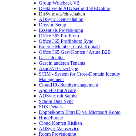
Group Writeback V2
Deaktivierte ADUser und SfBOnline
DirSync aus/einschalten
ADSync Deinstallation
Dirsync Setup
Essentials Provisioning
Office 365 Profilfoto
Office 365 Profilphoto Sync
Externe Member, Gast, Kontakt
Office 365 Gast-Konten / Azure B2B
Gast-Identität
Gast in anderen Tenants
AzureAD UserType
SCIM - System for Cross-Domain Identity
Management
CloudHR-Identitymanagement
AppleID mit Azure
ADSync mit Samba
School Data Sync
SDS Details
Doppelkonto EntraID vs. Microsoft Konto
HomePhone
Cloud Konten Risiken
ADSync Webservice
Room Provisioning