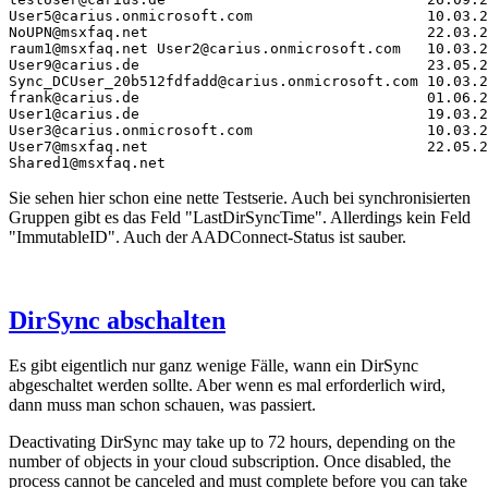
User5@carius.onmicrosoft.com                    10.03.2
NoUPN@msxfaq.net                                22.03.2
raum1@msxfaq.net User2@carius.onmicrosoft.com   10.03.2
User9@carius.de                                 23.05.2
Sync_DCUser_20b512fdfadd@carius.onmicrosoft.com 10.03.2
frank@carius.de                                 01.06.2
User1@carius.de                                 19.03.2
User3@carius.onmicrosoft.com                    10.03.2
User7@msxfaq.net                                22.05.2
Shared1@msxfaq.net
Sie sehen hier schon eine nette Testserie. Auch bei synchronisierten
Gruppen gibt es das Feld "LastDirSyncTime". Allerdings kein Feld
"ImmutableID". Auch der AADConnect-Status ist sauber.
DirSync abschalten
Es gibt eigentlich nur ganz wenige Fälle, wann ein DirSync
abgeschaltet werden sollte. Aber wenn es mal erforderlich wird,
dann muss man schon schauen, was passiert.
Deactivating DirSync may take up to 72 hours, depending on the
number of objects in your cloud subscription. Once disabled, the
process cannot be canceled and must complete before you can take