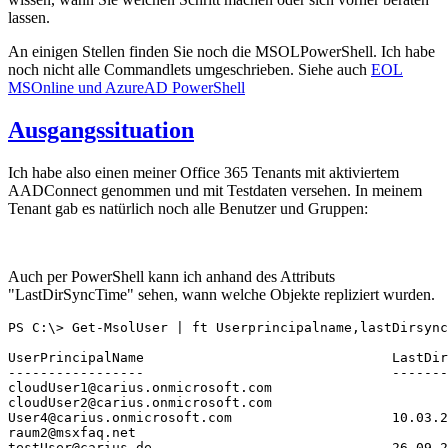
lassen.
An einigen Stellen finden Sie noch die MSOLPowerShell. Ich habe
noch nicht alle Commandlets umgeschrieben. Siehe auch
EOL
MSOnline und AzureAD PowerShell
Ausgangssituation
Ich habe also einen meiner Office 365 Tenants mit aktiviertem
AADConnect genommen und mit Testdaten versehen. In meinem
Tenant gab es natürlich noch alle Benutzer und Gruppen:
Auch per PowerShell kann ich anhand des Attributs
"LastDirSyncTime" sehen, wann welche Objekte repliziert wurden.
PS C:\> Get-MsolUser | ft Userprincipalname,lastDirsync
UserPrincipalName                               LastDir
-----------------                               -------
cloudUser1@carius.onmicrosoft.com

cloudUser2@carius.onmicrosoft.com

User4@carius.onmicrosoft.com                    10.03.2
raum2@msxfaq.net

testUser@carius.de                              26.09.2