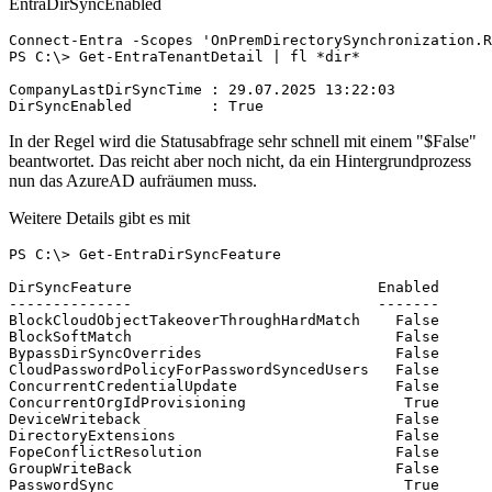
EntraDirSyncEnabled
Connect-Entra -Scopes 'OnPremDirectorySynchronization.R
PS C:\> Get-EntraTenantDetail | fl *dir*

CompanyLastDirSyncTime : 29.07.2025 13:22:03

DirSyncEnabled         : True
In der Regel wird die Statusabfrage sehr schnell mit einem "$False"
beantwortet. Das reicht aber noch nicht, da ein Hintergrundprozess
nun das AzureAD aufräumen muss.
Weitere Details gibt es mit
PS C:\> Get-EntraDirSyncFeature

DirSyncFeature                            Enabled

--------------                            -------

BlockCloudObjectTakeoverThroughHardMatch    False

BlockSoftMatch                              False

BypassDirSyncOverrides                      False

CloudPasswordPolicyForPasswordSyncedUsers   False

ConcurrentCredentialUpdate                  False

ConcurrentOrgIdProvisioning                  True

DeviceWriteback                             False

DirectoryExtensions                         False

FopeConflictResolution                      False

GroupWriteBack                              False

PasswordSync                                 True
