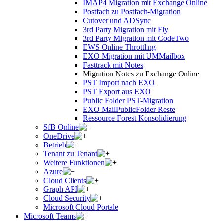
IMAP4 Migration mit Exchange Online
Postfach zu Postfach-Migration
Cutover und ADSync
3rd Party Migration mit Fly
3rd Party Migration mit CodeTwo
EWS Online Throttling
EXO Migration mit UMMailbox
Fasttrack mit Notes
Migration Notes zu Exchange Online
PST Import nach EXO
PST Export aus EXO
Public Folder PST-Migration
EXO MailPublicFolder Reste
Ressource Forest Konsolidierung
SfB Online
OneDrive
Betrieb
Tenant zu Tenant
Weitere Funktionen
Azure
Cloud Clients
Graph API
Cloud Security
Microsoft Cloud Portale
Microsoft Teams