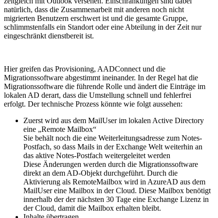
zeitgleich mit Outlook versehen. Einschränkungen sind dabei
natürlich, dass die Zusammenarbeit mit anderen noch nicht
migrierten Benutzern erschwert ist und die gesamte Gruppe,
schlimmstenfalls ein Standort oder eine Abteilung in der Zeit nur
eingeschränkt dienstbereit ist.
Hier greifen das Provisioning, AADConnect und die
Migrationssoftware abgestimmt ineinander. In der Regel hat die
Migrationssoftware die führende Rolle und ändert die Einträge im
lokalen AD derart, dass die Umstellung schnell und fehlerfrei
erfolgt. Der technische Prozess könnte wie folgt aussehen:
Zuerst wird aus dem MailUser im lokalen Active Directory
eine „Remote Mailbox“
Sie behält noch die eine Weiterleitungsadresse zum Notes-
Postfach, so dass Mails in der Exchange Welt weiterhin an
das aktive Notes-Postfach weitergeleitet werden
Diese Änderungen werden durch die Migrationssoftware
direkt an dem AD-Objekt durchgeführt. Durch die
Aktivierung als RemoteMailbox wird in AzureAD aus dem
MailUser eine Mailbox in der Cloud. Diese Mailbox benötigt
innerhalb der der nächsten 30 Tage eine Exchange Lizenz in
der Cloud, damit die Mailbox erhalten bleibt.
Inhalte übertragen