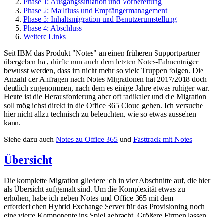
Phase 1: Ausgangssituation und Vorbereitung
Phase 2: Mailfluss und Empfängermanagement
Phase 3: Inhaltsmigration und Benutzerumstellung
Phase 4: Abschluss
Weitere Links
Seit IBM das Produkt "Notes" an einen früheren Supportpartner
übergeben hat, dürfte nun auch dem letzten Notes-Fahnenträger
bewusst werden, dass im nicht mehr so viele Truppen folgen. Die
Anzahl der Anfragen nach Notes Migrationen hat 2017/2018 doch
deutlich zugenommen, nach dem es einige Jahre etwas ruhiger war.
Heute ist die Herausforderung aber oft radikaler und die Migration
soll möglichst direkt in die Office 365 Cloud gehen. Ich versuche
hier nicht allzu technisch zu beleuchten, wie so etwas aussehen
kann.
Siehe dazu auch
Notes zu Office 365
und
Fasttrack mit Notes
Übersicht
Die komplette Migration gliedere ich in vier Abschnitte auf, die hier
als Übersicht aufgemalt sind. Um die Komplexität etwas zu
erhöhen, habe ich neben Notes und Office 365 mit dem
erforderlichen Hybrid Exchange Server für das Provisioning noch
eine vierte Komponente ins Spiel gebracht. Größere Firmen lassen