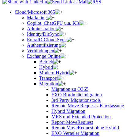
Cloud/Microsoft 365
Marketing
Copilot, ChatGPU u.a. KIs
Administration
Identity/DirSync
EntraID Cloud Sync
Authentifizierung
Verbindungen
Exchange Online
Betrieb
Hybrid
Modern Hybrid
Transport
Migration
Migration zu O365
EXO Bordmittelmigration
3rd-Party Migrationstools
Remote Move Request - Kurzfassung
Hybrid Migration
MRS und Extended Protection
Report-MoveRequest
RemoteMoveRequest ohne Hybrid
EXO Verteiler Migration