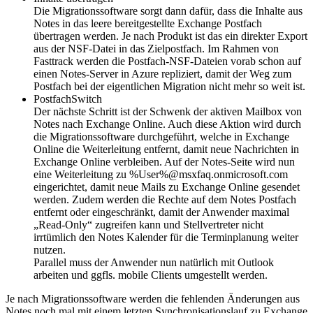
Die Migrationssoftware sorgt dann dafür, dass die Inhalte aus
Notes in das leere bereitgestellte Exchange Postfach
übertragen werden. Je nach Produkt ist das ein direkter Export
aus der NSF-Datei in das Zielpostfach. Im Rahmen von
Fasttrack werden die Postfach-NSF-Dateien vorab schon auf
einen Notes-Server in Azure repliziert, damit der Weg zum
Postfach bei der eigentlichen Migration nicht mehr so weit ist.
PostfachSwitch
Der nächste Schritt ist der Schwenk der aktiven Mailbox von
Notes nach Exchange Online. Auch diese Aktion wird durch
die Migrationssoftware durchgeführt, welche in Exchange
Online die Weiterleitung entfernt, damit neue Nachrichten in
Exchange Online verbleiben. Auf der Notes-Seite wird nun
eine Weiterleitung zu %User%@msxfaq.onmicrosoft.com
eingerichtet, damit neue Mails zu Exchange Online gesendet
werden. Zudem werden die Rechte auf dem Notes Postfach
entfernt oder eingeschränkt, damit der Anwender maximal
„Read-Only“ zugreifen kann und Stellvertreter nicht
irrtümlich den Notes Kalender für die Terminplanung weiter
nutzen.
Parallel muss der Anwender nun natürlich mit Outlook
arbeiten und ggfls. mobile Clients umgestellt werden.
Je nach Migrationssoftware werden die fehlenden Änderungen aus
Notes noch mal mit einem letzten Synchronisationslauf zu Exchange