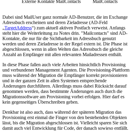
Externe Kontakte
MailContacts
MailContacts
Dabei sind MailUser ganz normale AD-Benutzer, die im Exchange
Adressbuch erscheinen und deren Zieladresse (AD-Feld
„
TargetAddress
“) zum aktuell aktiven Postfach verweist. Anfangs
steht hier die Weiterleitung zu Notes drin. "Mailcontacts" sind AD-
Kontakte, die nur für die Sichtbarkeit im Adressbuch genutzt
werden und deren Zieladresse in der Regel extern ist. Die Phase ist
abgeschlossen, wenn in allen Welten das Adressbuch die gleiche
Anzahl an Empfänger mit allen relevanten Mailadressen enthält.
In diese Phase fallen auch viele Arbeiten hinsichtlich Provisioning
und verbundener Management Agenten. Die Provisioning-Plattform
muss während der Migration die Empfänger korrekt provisionieren
und in der ganzen Zeit in allen Systemen entsprechende
Änderungen durchführen. Allerdings muss dabei Rücksicht darauf
genommen werden, dass bestimmte Änderungen auch durch die
Migrationssoftware am Provisioning vorbei erfolgen. Hier darf es
kein gegenseitiges Überschreiben geben.
Denkbar ist also auch, dass während der späteren Migration das
Provisioning erst einmal die Finger von den bestehenden Objekten
lässt, bis die Migration abgeschlossen ist. Vielleicht sparen Sie sich
damit auch viel Entwicklung für Code, der danach sowieso entfällt.