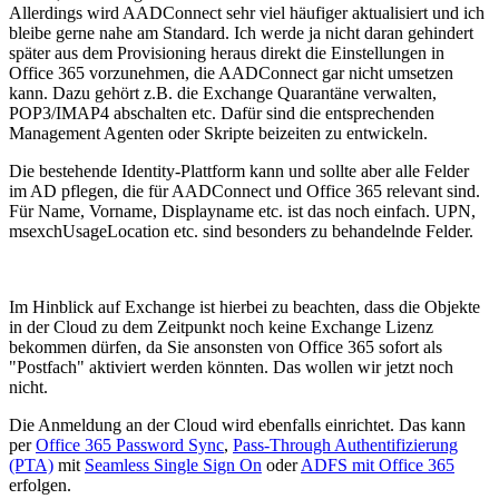
Allerdings wird AADConnect sehr viel häufiger aktualisiert und ich
bleibe gerne nahe am Standard. Ich werde ja nicht daran gehindert
später aus dem Provisioning heraus direkt die Einstellungen in
Office 365 vorzunehmen, die AADConnect gar nicht umsetzen
kann. Dazu gehört z.B. die Exchange Quarantäne verwalten,
POP3/IMAP4 abschalten etc. Dafür sind die entsprechenden
Management Agenten oder Skripte beizeiten zu entwickeln.
Die bestehende Identity-Plattform kann und sollte aber alle Felder
im AD pflegen, die für AADConnect und Office 365 relevant sind.
Für Name, Vorname, Displayname etc. ist das noch einfach. UPN,
msexchUsageLocation etc. sind besonders zu behandelnde Felder.
Im Hinblick auf Exchange ist hierbei zu beachten, dass die Objekte
in der Cloud zu dem Zeitpunkt noch keine Exchange Lizenz
bekommen dürfen, da Sie ansonsten von Office 365 sofort als
"Postfach" aktiviert werden könnten. Das wollen wir jetzt noch
nicht.
Die Anmeldung an der Cloud wird ebenfalls einrichtet. Das kann
per
Office 365 Password Sync
,
Pass-Through Authentifizierung
(PTA)
mit
Seamless Single Sign On
oder
ADFS mit Office 365
erfolgen.