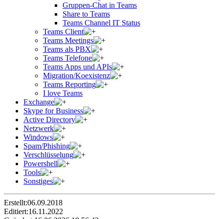
Gruppen-Chat in Teams
Share to Teams
Teams Channel IT Status
Teams Client
Teams Meetings
Teams als PBX
Teams Telefone
Teams Apps und APIs
Migration/Koexistenz
Teams Reporting
I love Teams
Exchange
Skype for Business
Active Directory
Netzwerk
Windows
Spam/Phishing
Verschlüsselung
Powershell
Tools
Sonstiges
Erstellt:
06.09.2018
Editiert:
16.11.2022