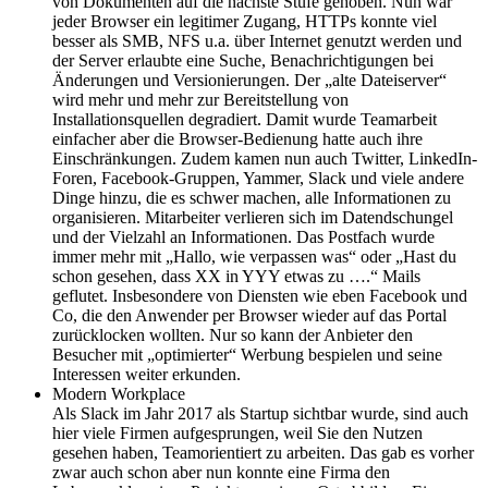
von Dokumenten auf die nächste Stufe gehoben. Nun war
jeder Browser ein legitimer Zugang, HTTPs konnte viel
besser als SMB, NFS u.a. über Internet genutzt werden und
der Server erlaubte eine Suche, Benachrichtigungen bei
Änderungen und Versionierungen. Der „alte Dateiserver“
wird mehr und mehr zur Bereitstellung von
Installationsquellen degradiert. Damit wurde Teamarbeit
einfacher aber die Browser-Bedienung hatte auch ihre
Einschränkungen. Zudem kamen nun auch Twitter, LinkedIn-
Foren, Facebook-Gruppen, Yammer, Slack und viele andere
Dinge hinzu, die es schwer machen, alle Informationen zu
organisieren. Mitarbeiter verlieren sich im Datendschungel
und der Vielzahl an Informationen. Das Postfach wurde
immer mehr mit „Hallo, wie verpassen was“ oder „Hast du
schon gesehen, dass XX in YYY etwas zu ….“ Mails
geflutet. Insbesondere von Diensten wie eben Facebook und
Co, die den Anwender per Browser wieder auf das Portal
zurücklocken wollten. Nur so kann der Anbieter den
Besucher mit „optimierter“ Werbung bespielen und seine
Interessen weiter erkunden.
Modern Workplace
Als Slack im Jahr 2017 als Startup sichtbar wurde, sind auch
hier viele Firmen aufgesprungen, weil Sie den Nutzen
gesehen haben, Teamorientiert zu arbeiten. Das gab es vorher
zwar auch schon aber nun konnte eine Firma den