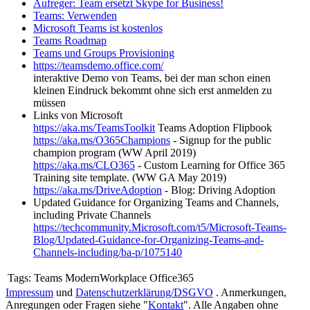
Aufreger: Team ersetzt Skype for Business!
Teams: Verwenden
Microsoft Teams ist kostenlos
Teams Roadmap
Teams und Groups Provisioning
https://teamsdemo.office.com/
interaktive Demo von Teams, bei der man schon einen
kleinen Eindruck bekommt ohne sich erst anmelden zu
müssen
Links von Microsoft
https://aka.ms/TeamsToolkit
Teams Adoption Flipbook
https://aka.ms/O365Champions
- Signup for the public
champion program (WW April 2019)
https://aka.ms/CLO365
- Custom Learning for Office 365
Training site template. (WW GA May 2019)
https://aka.ms/DriveAdoption
- Blog: Driving Adoption
Updated Guidance for Organizing Teams and Channels,
including Private Channels
https://techcommunity.Microsoft.com/t5/Microsoft-Teams-
Blog/Updated-Guidance-for-Organizing-Teams-and-
Channels-including/ba-p/1075140
Tags:
Teams ModernWorkplace Office365
Impressum
und
Datenschutzerklärung/DSGVO
. Anmerkungen,
Anregungen oder Fragen siehe "
Kontakt
". Alle Angaben ohne