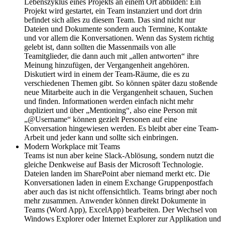
Lebenszyklus eines Projekts an einem Ort abbilden: Ein
Projekt wird gestartet, ein Team instanziert und dort drin
befindet sich alles zu diesem Team. Das sind nicht nur
Dateien und Dokumente sondern auch Termine, Kontakte
und vor allem die Konversationen. Wenn das System richtig
gelebt ist, dann sollten die Massenmails von alle
Teamitglieder, die dann auch mit „allen antworten“ ihre
Meinung hinzufügen, der Vergangenheit angehören.
Diskutiert wird in einem der Team-Räume, die es zu
verschiedenen Themen gibt. So können später dazu stoßende
neue Mitarbeite auch in die Vergangenheit schauen, Suchen
und finden. Informationen werden einfach nicht mehr
dupliziert und über „Mentioning“, also eine Person mit
„@Username“ können gezielt Personen auf eine
Konversation hingewiesen werden. Es bleibt aber eine Team-
Arbeit und jeder kann und sollte sich einbringen.
Modern Workplace mit Teams
Teams ist nun aber keine Slack-Ablösung, sondern nutzt die
gleiche Denkweise auf Basis der Microsoft Technologie.
Dateien landen im SharePoint aber niemand merkt etc. Die
Konversationen laden in einem Exchange Gruppenpostfach
aber auch das ist nicht offensichtlich. Teams bringt aber noch
mehr zusammen. Anwender können direkt Dokumente in
Teams (Word App), ExcelApp) bearbeiten. Der Wechsel von
Windows Explorer oder Internet Explorer zur Applikation und