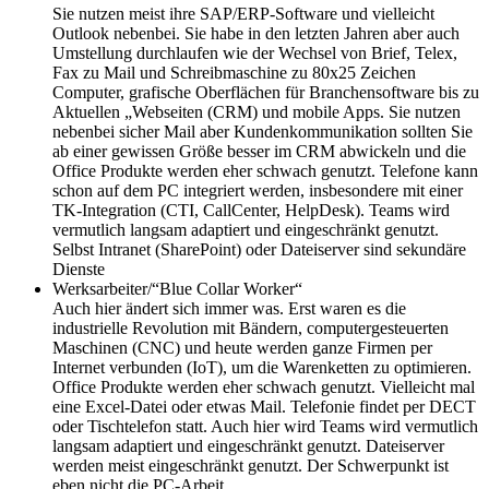
Sie nutzen meist ihre SAP/ERP-Software und vielleicht
Outlook nebenbei. Sie habe in den letzten Jahren aber auch
Umstellung durchlaufen wie der Wechsel von Brief, Telex,
Fax zu Mail und Schreibmaschine zu 80x25 Zeichen
Computer, grafische Oberflächen für Branchensoftware bis zu
Aktuellen „Webseiten (CRM) und mobile Apps. Sie nutzen
nebenbei sicher Mail aber Kundenkommunikation sollten Sie
ab einer gewissen Größe besser im CRM abwickeln und die
Office Produkte werden eher schwach genutzt. Telefone kann
schon auf dem PC integriert werden, insbesondere mit einer
TK-Integration (CTI, CallCenter, HelpDesk). Teams wird
vermutlich langsam adaptiert und eingeschränkt genutzt.
Selbst Intranet (SharePoint) oder Dateiserver sind sekundäre
Dienste
Werksarbeiter/“Blue Collar Worker“
Auch hier ändert sich immer was. Erst waren es die
industrielle Revolution mit Bändern, computergesteuerten
Maschinen (CNC) und heute werden ganze Firmen per
Internet verbunden (IoT), um die Warenketten zu optimieren.
Office Produkte werden eher schwach genutzt. Vielleicht mal
eine Excel-Datei oder etwas Mail. Telefonie findet per DECT
oder Tischtelefon statt. Auch hier wird Teams wird vermutlich
langsam adaptiert und eingeschränkt genutzt. Dateiserver
werden meist eingeschränkt genutzt. Der Schwerpunkt ist
eben nicht die PC-Arbeit