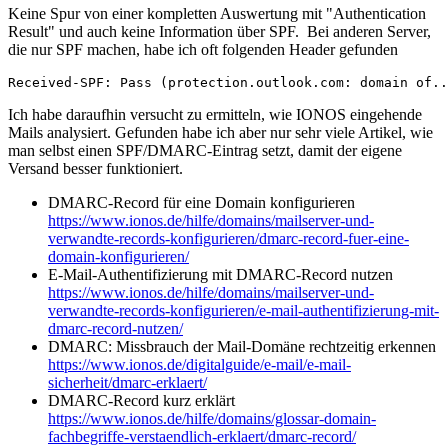
Keine Spur von einer kompletten Auswertung mit "Authentication
Result" und auch keine Information über SPF. Bei anderen Server,
die nur SPF machen, habe ich oft folgenden Header gefunden
Received-SPF: Pass (protection.outlook.com: domain of..
Ich habe daraufhin versucht zu ermitteln, wie IONOS eingehende
Mails analysiert. Gefunden habe ich aber nur sehr viele Artikel, wie
man selbst einen SPF/DMARC-Eintrag setzt, damit der eigene
Versand besser funktioniert.
DMARC-Record für eine Domain konfigurieren
https://www.ionos.de/hilfe/domains/mailserver-und-
verwandte-records-konfigurieren/dmarc-record-fuer-eine-
domain-konfigurieren/
E-Mail-Authentifizierung mit DMARC-Record nutzen
https://www.ionos.de/hilfe/domains/mailserver-und-
verwandte-records-konfigurieren/e-mail-authentifizierung-mit-
dmarc-record-nutzen/
DMARC: Miss­brauch der Mail-Domäne recht­zei­tig erkennen
https://www.ionos.de/digitalguide/e-mail/e-mail-
sicherheit/dmarc-erklaert/
DMARC-Record kurz erklärt
https://www.ionos.de/hilfe/domains/glossar-domain-
fachbegriffe-verstaendlich-erklaert/dmarc-record/