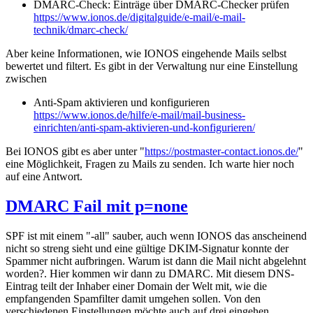
DMARC-Check: Einträge über DMARC-Checker prüfen
https://www.ionos.de/digitalguide/e-mail/e-mail-
technik/dmarc-check/
Aber keine Informationen, wie IONOS eingehende Mails selbst
bewertet und filtert. Es gibt in der Verwaltung nur eine Einstellung
zwischen
Anti-Spam aktivieren und konfigurieren
https://www.ionos.de/hilfe/e-mail/mail-business-
einrichten/anti-spam-aktivieren-und-konfigurieren/
Bei IONOS gibt es aber unter "
https://postmaster-contact.ionos.de/
"
eine Möglichkeit, Fragen zu Mails zu senden. Ich warte hier noch
auf eine Antwort.
DMARC Fail mit p=none
SPF ist mit einem "-all" sauber, auch wenn IONOS das anscheinend
nicht so streng sieht und eine gültige DKIM-Signatur konnte der
Spammer nicht aufbringen. Warum ist dann die Mail nicht abgelehnt
worden?. Hier kommen wir dann zu DMARC. Mit diesem DNS-
Eintrag teilt der Inhaber einer Domain der Welt mit, wie die
empfangenden Spamfilter damit umgehen sollen. Von den
verschiedenen Einstellungen möchte auch auf drei eingehen