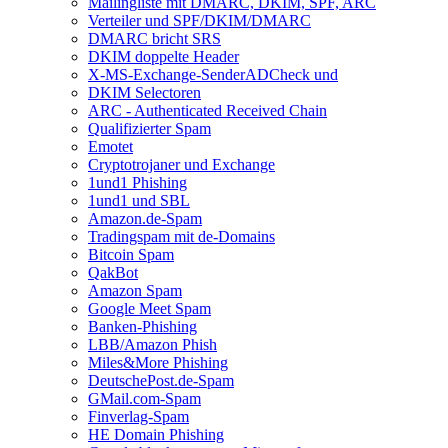
Mailingliste mit DMARC, DKIM, SPF, ARC
Verteiler und SPF/DKIM/DMARC
DMARC bricht SRS
DKIM doppelte Header
X-MS-Exchange-SenderADCheck und
DKIM Selectoren
ARC - Authenticated Received Chain
Qualifizierter Spam
Emotet
Cryptotrojaner und Exchange
1und1 Phishing
1und1 und SBL
Amazon.de-Spam
Tradingspam mit de-Domains
Bitcoin Spam
QakBot
Amazon Spam
Google Meet Spam
Banken-Phishing
LBB/Amazon Phish
Miles&More Phishing
DeutschePost.de-Spam
GMail.com-Spam
Finverlag-Spam
HE Domain Phishing