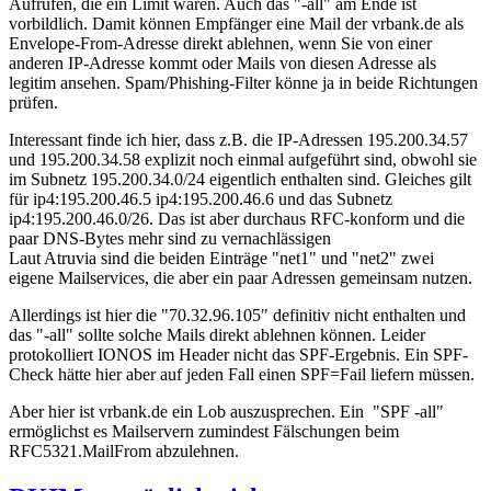
Aufrufen, die ein Limit wären. Auch das "-all" am Ende ist
vorbildlich. Damit können Empfänger eine Mail der vrbank.de als
Envelope-From-Adresse direkt ablehnen, wenn Sie von einer
anderen IP-Adresse kommt oder Mails von diesen Adresse als
legitim ansehen. Spam/Phishing-Filter könne ja in beide Richtungen
prüfen.
Interessant finde ich hier, dass z.B. die IP-Adressen 195.200.34.57
und 195.200.34.58 explizit noch einmal aufgeführt sind, obwohl sie
im Subnetz 195.200.34.0/24 eigentlich enthalten sind. Gleiches gilt
für ip4:195.200.46.5 ip4:195.200.46.6 und das Subnetz
ip4:195.200.46.0/26. Das ist aber durchaus RFC-konform und die
paar DNS-Bytes mehr sind zu vernachlässigen
Laut Atruvia sind die beiden Einträge "net1" und "net2" zwei
eigene Mailservices, die aber ein paar Adressen gemeinsam nutzen.
Allerdings ist hier die "70.32.96.105" definitiv nicht enthalten und
das "-all" sollte solche Mails direkt ablehnen können. Leider
protokolliert IONOS im Header nicht das SPF-Ergebnis. Ein SPF-
Check hätte hier aber auf jeden Fall einen SPF=Fail liefern müssen.
Aber hier ist vrbank.de ein Lob auszusprechen. Ein "SPF -all"
ermöglichst es Mailservern zumindest Fälschungen beim
RFC5321.MailFrom abzulehnen.