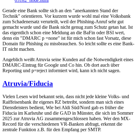
03182_node.html
Gerade eine Bank sollte sich an den "anerkannten Stand der
Technik" orientieren. Vor kurzem wurde wohl mal eine Volksbank
zum Schadenersatz verurteilt, weil der Phishing-Anruf sehr gut
gemacht wurde und die Bank nicht genug zum Schutz getan hat. Ist
das eigentlich schon eine Meldung an die BaFin oder BSI wert,
denn ein "DMARC p =none" ist für mich schon fast Vorsatz, diese
Domain für Phishing zu missbrauchen. So leicht sollte es eine Bank-
IT nicht machen.
Angeblich weißt Atruvia seine Kunden auf die Notwendigkeit eines
DMARC-Eintrag für Google und Co hin. Ob dort auch über
Reporting und p=reject informiert wird, kann ich nicht sagen.
Atruvia/Fiducia
Vielen Lesen wird bekannt sein, dass nicht jede kleine Volks- und
Raiffeisenbank ihr eigenes RZ betreibt, sondern man sich eines
Dienstleisters bedient, Wie bei Aldi Süd/Nord gab es früher die
Fiducia im Karlsruhe und die GAD in Münster, die sich im Sommer
2025 zur Atruvia AG zusammengeschlossen haben. Wer den MX-
Record für die verschiedenen VR-Banken abfragt, erkennt die
zentrale Funktion z.B. für den Empfang per SMTP.