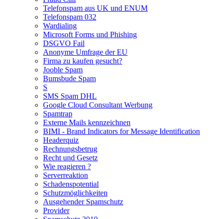
Telefonspam aus UK und ENUM
Telefonspam 032
Wardialing
Microsoft Forms und Phishing
DSGVO Fail
Anonyme Umfrage der EU
Firma zu kaufen gesucht?
Jooble Spam
Bumsbude Spam
S
SMS Spam DHL
Google Cloud Consultant Werbung
Spamtrap
Externe Mails kennzeichnen
BIMI - Brand Indicators for Message Identification
Headerquiz
Rechnungsbetrug
Recht und Gesetz
Wie reagieren ?
Serverreaktion
Schadenspotential
Schutzmöglichkeiten
Ausgehender Spamschutz
Provider