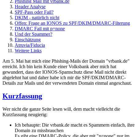
Phishing Mail mit vrbank.de
Header Analyse
SPF-Pass oder Fail?
DKIM - natürlich nicht
Offen: Frage an IONOS zu SPF/DKIM/DMARC-Filterung
DMARC Fail mit p=none
Und der Spammer?
Einschätzung
Atruvia/Fiducia
Weitere Links
Am 5. Mai hat mich eine Phishing-Mails der Domain "vrbank.de"
erreicht. Ich bin kein Kunde einer Volksbank aber mich hat
gewundert, dass der IONOS-Spamschutz diese Mail nicht direkt
abgelehnt hat und daher habe ich mir die SPF/DKIM/DMARC-
Details zur Mails und der verwendeten Domain einmal angeschaut.
Kurzfassung
Wer nicht die ganze Seite lesen will, dem macht vielleicht die
Kurzfassung neugierig:
Ich behaupte: Die vrbank.de macht es Spammern einfach, ihre
Domain zu missbrauchen
Es gibt eine DMARC-Policy, die aber mit "p=none" nur im