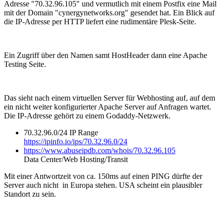
Adresse "70.32.96.105" und vermutlich mit einem Postfix eine Mail
mit der Domain "cynergynetworks.org" gesendet hat. Ein Blick auf
die IP-Adresse per HTTP liefert eine rudimentäre Plesk-Seite.
Ein Zugriff über den Namen samt HostHeader dann eine Apache
Testing Seite.
Das sieht nach einem virtuellen Server für Webhosting auf, auf dem
ein nicht weiter konfigurierter Apache Server auf Anfragen wartet.
Die IP-Adresse gehört zu einem Godaddy-Netzwerk.
70.32.96.0/24 IP Range
https://ipinfo.io/ips/70.32.96.0/24
https://www.abuseipdb.com/whois/70.32.96.105
Data Center/Web Hosting/Transit
Mit einer Antwortzeit von ca. 150ms auf einen PING dürfte der
Server auch nicht in Europa stehen. USA scheint ein plausibler
Standort zu sein.