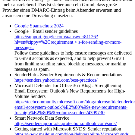
mehr ausreichend. Das ist sicher auch ein Grund, dass große
Provider einen DMARC-Eintrag beim Absender erwarten und
ansonsten eine Drosselung einsetzen.
Google Spamschutz 2024
Google - Email sender guidelines
https://support.google.com/a/answer/81126?
hl=en#zippy=%2Crequirement
> s-for-sending-or-more-
messages-
Follow these guidelines to help ensure messages are delivered
to Gmail accounts as expected, and to help prevent Gmail
from limiting sending rates, blocking messages, or marking
messages as spam.
SenderHub - Sender Requirements & Recommendations
https://senders.yahooinc.com/best-practices/
Microsoft Defender for Office 365 Blog - Strengthening
Email Ecosystem: Outlook’s New Requirements for High‐
Volume Senders
https://techcommunity.microsoft.com/blog/microsoftdefenderfor
email-ecosystem-outlook%E2%80%99s-new-requirements-
for-high%E2%80%90volume-senders/4399730
Smart Network Data Service
https://sendersupport.olc.protection.outlook.com/snds/
Getting started with Microsoft SNDS: Sender reputation
https://www.mailgun.com/blog/deliverability/Microsoft-snds-