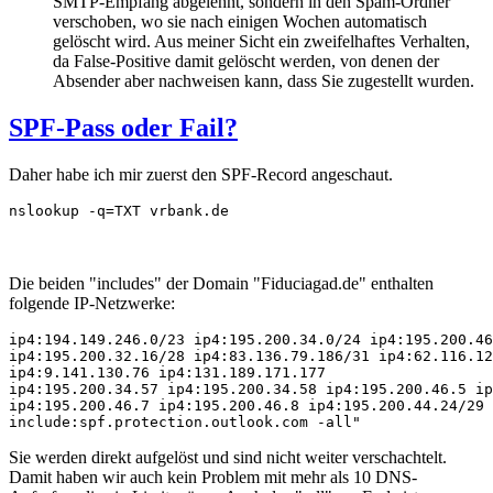
SMTP-Empfang abgelehnt, sondern in den Spam-Ordner
verschoben, wo sie nach einigen Wochen automatisch
gelöscht wird. Aus meiner Sicht ein zweifelhaftes Verhalten,
da False-Positive damit gelöscht werden, von denen der
Absender aber nachweisen kann, dass Sie zugestellt wurden.
SPF-Pass oder Fail?
Daher habe ich mir zuerst den SPF-Record angeschaut.
nslookup -q=TXT vrbank.de
Die beiden "includes" der Domain "Fiduciagad.de" enthalten
folgende IP-Netzwerke:
ip4:194.149.246.0/23 ip4:195.200.34.0/24 ip4:195.200.46
ip4:195.200.32.16/28 ip4:83.136.79.186/31 ip4:62.116.12
ip4:9.141.130.76 ip4:131.189.171.177 

ip4:195.200.34.57 ip4:195.200.34.58 ip4:195.200.46.5 ip
ip4:195.200.46.7 ip4:195.200.46.8 ip4:195.200.44.24/29

include:spf.protection.outlook.com -all"
Sie werden direkt aufgelöst und sind nicht weiter verschachtelt.
Damit haben wir auch kein Problem mit mehr als 10 DNS-