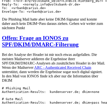
From: =?UTF-8?Q?Volksbank_Delbr=C3=BCck-Rietberg_eG?= <
Reply-To:  <noreply.info@volksbank-dr.de>

To:  <vrbank@carius.de>

Envelope-To: <vrbank@carius.de>
Die Phishing Mail hatte aber keine DKIM-Signatur und konnte
daher auch kein DKIM=Pass daraus ziehen. Gehen wir weiter zum
nächsten Punkt
Offen: Frage an IONOS zu
SPF/DKIM/DMARC-Filterung
Bei der Analyse der Header ist mir noch etwas aufgefallen. Die
meisten Mailserver addieren die Ergebnisse ihrer
SPF/DKIM/DMARC-Analysen als zusätzlichen Header in der Mail.
Wenn der Mailserver
ARC - Authenticated Received Chain
unterstützt, dann werden die Ergebnisse sogar noch digital signiert.
In den Mail von IONOS finde ich aber nur die Information über
DKIM
# Phishing Mail

Authentication-Results:  kundenserver.de; dkim=none

# Gute Mail

Authentication-Results:  kundenserver.de; dkim=pass hea