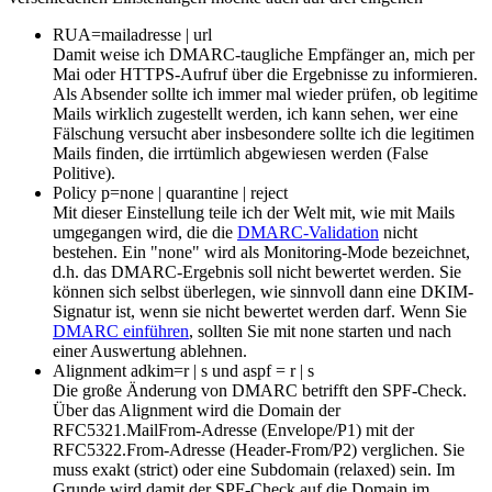
RUA=mailadresse | url
Damit weise ich DMARC-taugliche Empfänger an, mich per
Mai oder HTTPS-Aufruf über die Ergebnisse zu informieren.
Als Absender sollte ich immer mal wieder prüfen, ob legitime
Mails wirklich zugestellt werden, ich kann sehen, wer eine
Fälschung versucht aber insbesondere sollte ich die legitimen
Mails finden, die irrtümlich abgewiesen werden (False
Politive).
Policy p=none | quarantine | reject
Mit dieser Einstellung teile ich der Welt mit, wie mit Mails
umgegangen wird, die die
DMARC-Validation
nicht
bestehen. Ein "none" wird als Monitoring-Mode bezeichnet,
d.h. das DMARC-Ergebnis soll nicht bewertet werden. Sie
können sich selbst überlegen, wie sinnvoll dann eine DKIM-
Signatur ist, wenn sie nicht bewertet werden darf. Wenn Sie
DMARC einführen
, sollten Sie mit none starten und nach
einer Auswertung ablehnen.
Alignment adkim=r | s und aspf = r | s
Die große Änderung von DMARC betrifft den SPF-Check.
Über das Alignment wird die Domain der
RFC5321.MailFrom-Adresse (Envelope/P1) mit der
RFC5322.From-Adresse (Header-From/P2) verglichen. Sie
muss exakt (strict) oder eine Subdomain (relaxed) sein. Im
Grunde wird damit der SPF-Check auf die Domain im