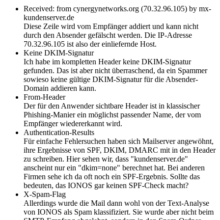
Received: from cynergynetworks.org (70.32.96.105) by mx-
kundenserver.de
Diese Zeile wird vom Empfänger addiert und kann nicht
durch den Absender gefälscht werden. Die IP-Adresse
70.32.96.105 ist also der einliefernde Host.
Keine DKIM-Signatur
Ich habe im kompletten Header keine DKIM-Signatur
gefunden. Das ist aber nicht überraschend, da ein Spammer
sowieso keine gültige DKIM-Signatur für die Absender-
Domain addieren kann.
From-Header
Der für den Anwender sichtbare Header ist in klassischer
Phishing-Manier ein möglichst passender Name, der vom
Empfänger wiedererkannt wird.
Authentication-Results
Für einfache Fehlersuchen haben sich Mailserver angewöhnt,
ihre Ergebnisse von SPF, DKIM, DMARC mit in den Header
zu schreiben. Hier sehen wir, dass "kundenserver.de"
anscheint nur ein "dkim=none" berechnet hat. Bei anderen
Firmen sehe ich da oft noch ein SPF-Ergebnis. Sollte das
bedeuten, das IONOS gar keinen SPF-Check macht?
X-Spam-Flag
Allerdings wurde die Mail dann wohl von der Text-Analyse
von IONOS als Spam klassifiziert. Sie wurde aber nicht beim