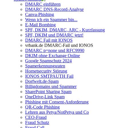
DMARC einführen
DMARC DNS-Record-Analyse
Canva-Phishing
Wenn ich ein Spammer bin...
E-Mail Bombing
SPF, DKIM, DMARC, ARC - Kurzfassung
SPF, DKIM und DMARC jetzt!
DMARC Fail mit IONOS
vrbank.de DMARC-Fail und IONOS
DMARC p=none und RFC9990
DKIM ohne Exchange Online
Google Spamschutz 2024
Spamerkennungsraten
Hornetsecurity Störung
IONOS SMTPAUTH Fail
Dorfwelt.de-Spam
Billigdomains und Spammer
SharePoint Sharing Spam
OneDrive-Link Spam
Phishing mit Consent-Anforderung
QR-Code Phishing
Lehren aus Petya/NotPetya und Co
CEO-Fraud
Fraud Schutz
Fraud Call