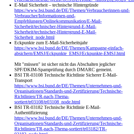
E-Mail Sicherheit – technische Hintergründe
https://www.bsi.bund.de/DE/Themen/Verbraucherinnen-und-
Verbraucher/Informationen-und-
Empfehlungen/Onlinekommunikation/E-Mail-
Sicherheit/technischer-Hintergrund-E-Mail-
Sicherheit/technischer-Hintergrund-E-Mail-
Sicherheit_node.html
Eckpunkte zum E-Mail-Sicherheitsjahr
https://www.bsi.bund.de/DE/Themen/Kampagne-einfach-
absichern/EMSJ/Eckpunkte_EMSJ/Eckpunkte-EMSJ.html
Mit "müssen" ist sicher nicht das Abschalten jeglicher
SPF/DKIM-Spamprüfung durch DMARC gemeint.
BSI TR-03108 Technische Richtlinie Sicherer E-Mail-
Transport
https://www.bsi.bund.de/DE/Themen/Unternehmen-und-
Organisationen/Standards-und-Zertifizierung/Technische-
Richtlinien/TR-nach-Thema-
sortiert/tr03108/tr03108_node.html
BSI TR-03182 Technische Richtlinie E-Mail-
Authentifizierung
https://www.bsi.bund.de/DE/Themen/Unternehmen-und-
Organisationen/Standards-und-Zertifizierung/Technische-
Richtlinien/TR-nach-Thema-sortiert/tr03182/TR-