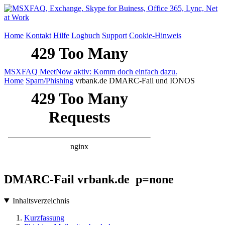
Home
Kontakt
Hilfe
Logbuch
Support
Cookie-Hinweis
MSXFAQ MeetNow aktiv: Komm doch einfach dazu.
Home
Spam/Phishing
vrbank.de DMARC-Fail und IONOS
DMARC-Fail vrbank.de p=none
Inhaltsverzeichnis
Kurzfassung