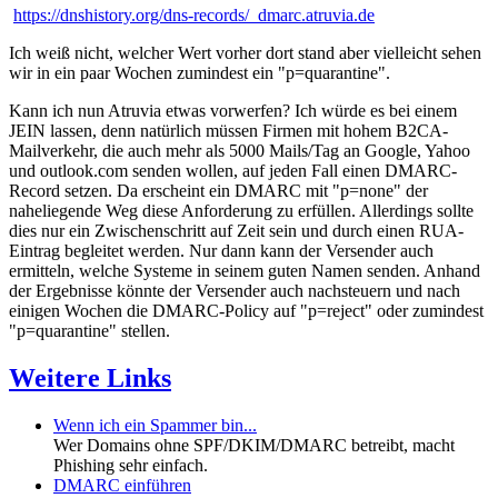
https://dnshistory.org/dns-records/_dmarc.atruvia.de
Ich weiß nicht, welcher Wert vorher dort stand aber vielleicht sehen
wir in ein paar Wochen zumindest ein "p=quarantine".
Kann ich nun Atruvia etwas vorwerfen? Ich würde es bei einem
JEIN lassen, denn natürlich müssen Firmen mit hohem B2CA-
Mailverkehr, die auch mehr als 5000 Mails/Tag an Google, Yahoo
und outlook.com senden wollen, auf jeden Fall einen DMARC-
Record setzen. Da erscheint ein DMARC mit "p=none" der
naheliegende Weg diese Anforderung zu erfüllen. Allerdings sollte
dies nur ein Zwischenschritt auf Zeit sein und durch einen RUA-
Eintrag begleitet werden. Nur dann kann der Versender auch
ermitteln, welche Systeme in seinem guten Namen senden. Anhand
der Ergebnisse könnte der Versender auch nachsteuern und nach
einigen Wochen die DMARC-Policy auf "p=reject" oder zumindest
"p=quarantine" stellen.
Weitere Links
Wenn ich ein Spammer bin...
Wer Domains ohne SPF/DKIM/DMARC betreibt, macht
Phishing sehr einfach.
DMARC einführen