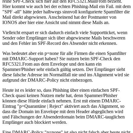
reine SPF-Check sich hier auf den RFC5321.MailFrom bezieht.
Hier kommt wie auch bei der echten Phishing-Mail ein Fail. mit dem
"SPF -all" hätte jeder halbwegs sinnvoll konfigurierte Spamfilter die
Mail direkt abgewiesen. Anscheinend hat der Postmaster von
IONOS aber hier eine Ansicht und nimmt diese Mails an.
Vielleicht erspart er sich dadurch einfach viele Supportticket, wenn
Sender oder Empfänger sich über abgewiesene Mails beschweren
und den Fehler im SPF-Record des Absender nicht erkennen.
Was bedeutet aber ein p=none für alle Firmen die einen Spamfilter
mit DMARC-Support haben? Sie nutzen beim SPF-Check den
RFC5321.From aus dem Envelope und den kann ein
Spammer/Phisher sehr einfach gültig setzen. Der Empfänger sieht
diese falsche Adresse im Normallfall nie und ins Alignment wird sie
aufgrund der DMARC-Policy nicht einbezogen.
Heute ist es leider so, dass Phishing über einen einfachen SPF-
Check quasi keinen Nutzen mehr hat, denn Spammer/Phisher
können diese Hürde einfach nehmen. Erst mit einem DMARC-
Eintrag "p=Quarantäne | Reject" aktiviert auch das Alignment, so
dass die Domain im Envelope mit dem Header abgeglichen wird
und Fälschungen der Absenderdomain beim DMARC-tauglichen
Empfänger auch blockiert werden.
Eine DMARC-Policy "p=none" ist also nicht falsch aber heute nicht