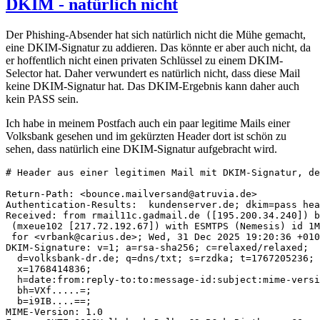
DKIM - natürlich nicht
Der Phishing-Absender hat sich natürlich nicht die Mühe gemacht,
eine DKIM-Signatur zu addieren. Das könnte er aber auch nicht, da
er hoffentlich nicht einen privaten Schlüssel zu einem DKIM-
Selector hat. Daher verwundert es natürlich nicht, dass diese Mail
keine DKIM-Signatur hat. Das DKIM-Ergebnis kann daher auch
kein PASS sein.
Ich habe in meinem Postfach auch ein paar legitime Mails einer
Volksbank gesehen und im gekürzten Header dort ist schön zu
sehen, dass natürlich eine DKIM-Signatur aufgebracht wird.
# Header aus einer legitimen Mail mit DKIM-Signatur, de
Return-Path: <bounce.mailversand@atruvia.de>

Authentication-Results:  kundenserver.de; dkim=pass hea
Received: from rmail11c.gadmail.de ([195.200.34.240]) b
 (mxeue102 [217.72.192.67]) with ESMTPS (Nemesis) id 1M
 for <vrbank@carius.de>; Wed, 31 Dec 2025 19:20:36 +010
DKIM-Signature: v=1; a=rsa-sha256; c=relaxed/relaxed;

  d=volksbank-dr.de; q=dns/txt; s=rzdka; t=1767205236;

  x=1768414836;

  h=date:from:reply-to:to:message-id:subject:mime-versi
  bh=VXf.....=;

  b=i9IB....==;

MIME-Version: 1.0
