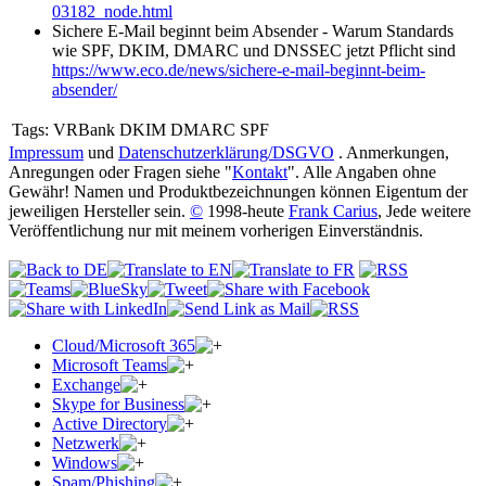
03182_node.html
Sichere E-Mail beginnt beim Absender - Warum Standards
wie SPF, DKIM, DMARC und DNSSEC jetzt Pflicht sind
https://www.eco.de/news/sichere-e-mail-beginnt-beim-
absender/
Tags:
VRBank DKIM DMARC SPF
Impressum
und
Datenschutzerklärung/DSGVO
. Anmerkungen,
Anregungen oder Fragen siehe "
Kontakt
". Alle Angaben ohne
Gewähr! Namen und Produktbezeichnungen können Eigentum der
jeweiligen Hersteller sein.
©
1998-heute
Frank Carius
, Jede weitere
Veröffentlichung nur mit meinem vorherigen Einverständnis.
Cloud/Microsoft 365
Microsoft Teams
Exchange
Skype for Business
Active Directory
Netzwerk
Windows
Spam/Phishing