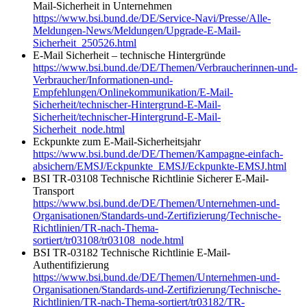
Mail-Sicherheit in Unternehmen
https://www.bsi.bund.de/DE/Service-Navi/Presse/Alle-
Meldungen-News/Meldungen/Upgrade-E-Mail-
Sicherheit_250526.html
E-Mail Sicherheit – technische Hintergründe
https://www.bsi.bund.de/DE/Themen/Verbraucherinnen-und-
Verbraucher/Informationen-und-
Empfehlungen/Onlinekommunikation/E-Mail-
Sicherheit/technischer-Hintergrund-E-Mail-
Sicherheit/technischer-Hintergrund-E-Mail-
Sicherheit_node.html
Eckpunkte zum E-Mail-Sicherheitsjahr
https://www.bsi.bund.de/DE/Themen/Kampagne-einfach-
absichern/EMSJ/Eckpunkte_EMSJ/Eckpunkte-EMSJ.html
BSI TR-03108 Technische Richtlinie Sicherer E-Mail-
Transport
https://www.bsi.bund.de/DE/Themen/Unternehmen-und-
Organisationen/Standards-und-Zertifizierung/Technische-
Richtlinien/TR-nach-Thema-
sortiert/tr03108/tr03108_node.html
BSI TR-03182 Technische Richtlinie E-Mail-
Authentifizierung
https://www.bsi.bund.de/DE/Themen/Unternehmen-und-
Organisationen/Standards-und-Zertifizierung/Technische-
Richtlinien/TR-nach-Thema-sortiert/tr03182/TR-