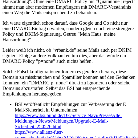
Hausordnung". Ohne eine DMARC-Policy mit "Quarantine | reject"
nimmt man aber modernen Empfängern mit DMARC-Verständnis
einen Weg die Mails entsprechend zu behandeln.
Ich warte eigentlich schon darauf, dass Google und Co nicht nur
eine DMARC-Eintrag erwarten, sondern gleich noch eine strengere
Policy und DKIM-Signierung. Getreu "Mein Haus, meine
Hausordnung"
Leider weiß ich nicht, ob "vrbank.de" seine Mails auch per DKIM
signiert. Einige andere Volkbanken tun dies, aber das würde ein
DMARC-Policy "p=none" auch nichts helfen.
Solche Falschkonfigurationen fordern es geradezu heraus, diese
Domain zu missbrauchen und Spamfilter könnten auf den Gedanken
kommen, ein "DMARC p=none" direkt zu ignorieren oder solche
Domains abzustrafen. Selbst das BSI hat entsprechende
Empfehlungen herausgegeben.
BSI veröffentlicht Empfehlungen zur Verbesserung der E-
Mail-Sicherheit in Unternehmen
https://www.bsi.bund.de/DE/Service-Navi/Presse/Alle-
Meldungen-News/Meldungen/Upgrade-E-Mail-
Sicherheit_250526.html
https://www.allianz-fuer-
cybersicherheit.de/Webs/ACS/DE/Home/_/infos/20250526_Emai