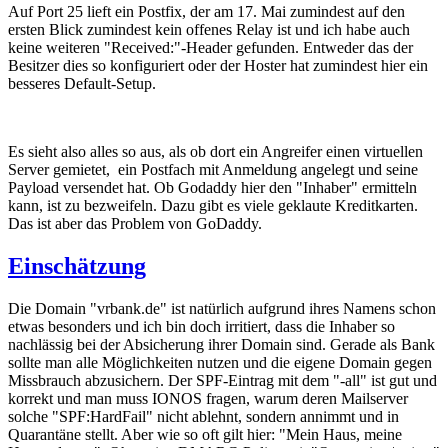
Auf Port 25 lieft ein Postfix, der am 17. Mai zumindest auf den
ersten Blick zumindest kein offenes Relay ist und ich habe auch
keine weiteren "Received:"-Header gefunden. Entweder das der
Besitzer dies so konfiguriert oder der Hoster hat zumindest hier ein
besseres Default-Setup.
Es sieht also alles so aus, als ob dort ein Angreifer einen virtuellen
Server gemietet, ein Postfach mit Anmeldung angelegt und seine
Payload versendet hat. Ob Godaddy hier den "Inhaber" ermitteln
kann, ist zu bezweifeln. Dazu gibt es viele geklaute Kreditkarten.
Das ist aber das Problem von GoDaddy.
Einschätzung
Die Domain "vrbank.de" ist natürlich aufgrund ihres Namens schon
etwas besonders und ich bin doch irritiert, dass die Inhaber so
nachlässig bei der Absicherung ihrer Domain sind. Gerade als Bank
sollte man alle Möglichkeiten nutzen und die eigene Domain gegen
Missbrauch abzusichern. Der SPF-Eintrag mit dem "-all" ist gut und
korrekt und man muss IONOS fragen, warum deren Mailserver
solche "SPF:HardFail" nicht ablehnt, sondern annimmt und in
Quarantäne stellt. Aber wie so oft gilt hier: "Mein Haus, meine