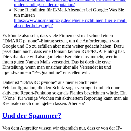
understanding-sender-reputation/
Neue Richtlinien für E-Mail-Absender bei Google: Was Sie
tun müssen
https://www.nospamproxy.de/de/neue-richtlinien-fuer-e-mail-
absender-bei-google/
Es könnte also sein, dass viele Firmen erst mal schnell einen
"DMARC p=none"-Eintrag setzen, um die Anforderungen von
Google und Co zu erfüllen aber nicht weiter gedacht haben. Dazu
passt dann auch, dass eine Domain keinen RUF/RUA-Eintrag hat.
Die vrbank.de will also gar keine Berichte einsammeln, wer in
ihrem guten Namen Mails versendet. Das ist doch die erste
Einstellung, wenn man unsicher über alle Versendet ist und
irgendwann ein "P=Quarantine" einstellen will.
Daher ist "DMARC p=none" aus meiner Sicht eine
Fehlkonfiguration, die den Schutz sogar verringert und ich ohne
aktivierte Report-Funktion sogar als Planlos bezeichnen würde. Ein
"None" für wenige Wochen mit aktiviertem Reporting kann man als
Restrisiko noch durchgehen lassen. Aber so?
Und der Spammer?
Von dem Angreifer wissen wir eigentlich nur, dass er von der IP-