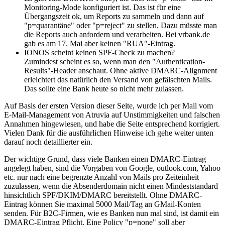
Monitoring-Mode konfiguriert ist. Das ist für eine
Übergangszeit ok, um Reports zu sammeln und dann auf
"p=quarantäne" oder "p=reject" zu stellen. Dazu müsste man
die Reports auch anfordern und verarbeiten. Bei vrbank.de
gab es am 17. Mai aber keinen "RUA"-Eintrag.
IONOS scheint keinen SPF-Check zu machen?
Zumindest scheint es so, wenn man den "Authentication-
Results"-Header anschaut. Ohne aktive DMARC-Alignment
erleichtert das natürlich den Versand von gefälschten Mails.
Das sollte eine Bank heute so nicht mehr zulassen.
Auf Basis der ersten Version dieser Seite, wurde ich per Mail vom
E-Mail-Management von Atruvia auf Unstimmigkeiten und falschen
Annahmen hingewiesen, und habe die Seite entsprechend korrigiert.
Vielen Dank für die ausführlichen Hinweise ich gehe weiter unten
darauf noch detaillierter ein.
Der wichtige Grund, dass viele Banken einen DMARC-Eintrag
angelegt haben, sind die Vorgaben von Google, outlook.com, Yahoo
etc. nur nach eine begrenzte Anzahl von Mails pro Zeiteinheit
zuzulassen, wenn die Absenderdomain nicht einen Mindeststandard
hinsichtlich SPF/DKIM/DMARC bereitstellt. Ohne DMARC-
Eintrag können Sie maximal 5000 Mail/Tag an GMail-Konten
senden. Für B2C-Firmen, wie es Banken nun mal sind, ist damit ein
DMARC-Eintrag Pflicht. Eine Policy "p=none" soll aber