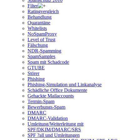
Spamschutz 2010
Filter
Ratingvergleich
Behandlung
Quarantäne
Whitelists
NoSpamProxy
Level of Trust
Fälschung
NDR-Spamming
SpamSamples
Spam mit Schadcode
GTUBE
Störer
Phishing
Phishing-Simulation und Linkanalyse
Schädliche Office Dokumente
Gehackte Mailaccounts
Termin-Spam
Bewerbungs-Spam
DMARC
DMARC-Validation
Umleitung/Weiterleitung mit
SPF/DKIM/DMARC/SRS
SPF ?all und Umleitungen