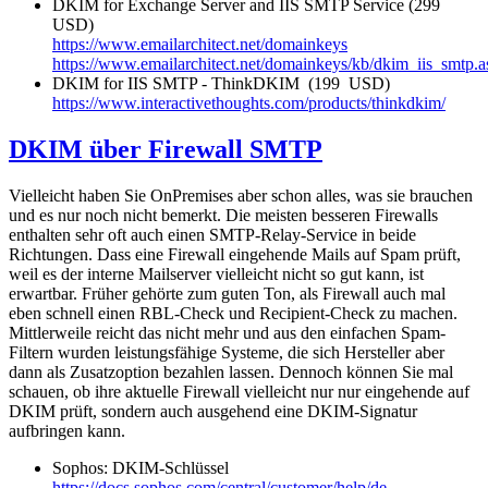
DKIM for Exchange Server and IIS SMTP Service (299
USD)
https://www.emailarchitect.net/domainkeys
https://www.emailarchitect.net/domainkeys/kb/dkim_iis_smtp.a
DKIM for IIS SMTP - ThinkDKIM (199 USD)
https://www.interactivethoughts.com/products/thinkdkim/
DKIM über Firewall SMTP
Vielleicht haben Sie OnPremises aber schon alles, was sie brauchen
und es nur noch nicht bemerkt. Die meisten besseren Firewalls
enthalten sehr oft auch einen SMTP-Relay-Service in beide
Richtungen. Dass eine Firewall eingehende Mails auf Spam prüft,
weil es der interne Mailserver vielleicht nicht so gut kann, ist
erwartbar. Früher gehörte zum guten Ton, als Firewall auch mal
eben schnell einen RBL-Check und Recipient-Check zu machen.
Mittlerweile reicht das nicht mehr und aus den einfachen Spam-
Filtern wurden leistungsfähige Systeme, die sich Hersteller aber
dann als Zusatzoption bezahlen lassen. Dennoch können Sie mal
schauen, ob ihre aktuelle Firewall vielleicht nur nur eingehende auf
DKIM prüft, sondern auch ausgehend eine DKIM-Signatur
aufbringen kann.
Sophos: DKIM-Schlüssel
https://docs.sophos.com/central/customer/help/de-