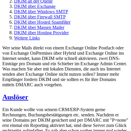
DKIM an der Quelle
DKIM über Exchange
DKIM über Windows SMTP
DKIM über Firewall SMTP
DKIM über Hosted Spamfilter
DKIM über Massen Mailer
DKIM über Hosting Provider
Weitere Links
Wer seine Mails direkt von einem Exchange Online Postfach oder
von Exchange OnPremises über Hybrid und Exchange Online ins
Internet sendet, kann DKIM sehr schnell aktivieren. zwei DNS-
Einträge pro Domain und ein Schieber im Exchange Admin Center.
Was machen Sie aber mit lokalen Diensten, die auch ins Internet
senden aber Exchange Online nicht nutzen sollen? Immer mehr
Empfänger fordern DKIM und sie sollten es für ihre Domains
mittels DMARC auch vorgeben.
Auslöser
Ein Kunde wollte von seinem CRM/ERP-System gerne
Rechnungen, Buchungsbestätigungen etc. senden. Nachdem er
seine Domains per DKIM gesichert und per DMARC mit "P=none"
erst einmal ein Reporting aktiviert hat, sind diese Server zum Glück
rechtzeitig aufgefallen. Es gab aber schon vorher immer mal wieder