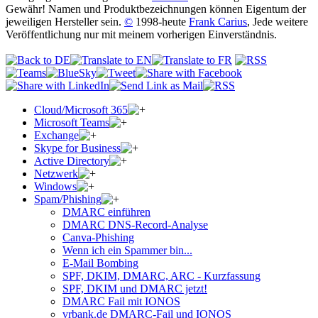
Gewähr! Namen und Produktbezeichnungen können Eigentum der
jeweiligen Hersteller sein.
©
1998-heute
Frank Carius
, Jede weitere
Veröffentlichung nur mit meinem vorherigen Einverständnis.
Cloud/Microsoft 365
Microsoft Teams
Exchange
Skype for Business
Active Directory
Netzwerk
Windows
Spam/Phishing
DMARC einführen
DMARC DNS-Record-Analyse
Canva-Phishing
Wenn ich ein Spammer bin...
E-Mail Bombing
SPF, DKIM, DMARC, ARC - Kurzfassung
SPF, DKIM und DMARC jetzt!
DMARC Fail mit IONOS
vrbank.de DMARC-Fail und IONOS