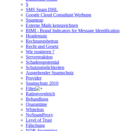
S
SMS Spam DHL
Google Cloud Consultant Werbung
Spamtrap
Externe Mails kennzeichnen
BIMI - Brand Indicators for Message Identification
Headerquiz
Rechnungsbetrug
Recht und Gesetz
Wie reagieren ?
Serverreaktion
Schadenspotential
Schutzmöglichkeiten
Ausgehender Spamschutz
Provider
Spamschutz 2010
Filter
Ratingvergleich
Behandlung
Quarantäne
Whitelists
NoSpamProxy
Level of Trust
Fälschung
NDR-Spamming