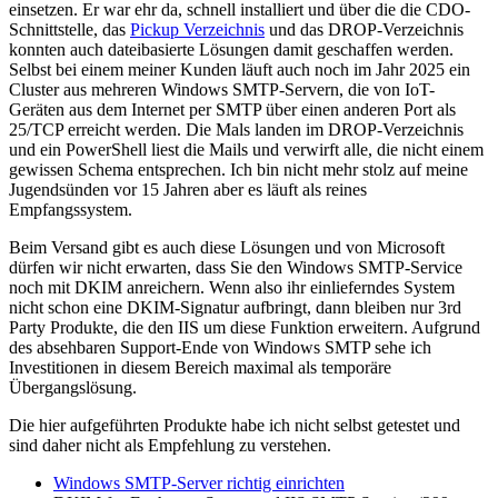
einsetzen. Er war ehr da, schnell installiert und über die die CDO-
Schnittstelle, das
Pickup Verzeichnis
und das DROP-Verzeichnis
konnten auch dateibasierte Lösungen damit geschaffen werden.
Selbst bei einem meiner Kunden läuft auch noch im Jahr 2025 ein
Cluster aus mehreren Windows SMTP-Servern, die von IoT-
Geräten aus dem Internet per SMTP über einen anderen Port als
25/TCP erreicht werden. Die Mals landen im DROP-Verzeichnis
und ein PowerShell liest die Mails und verwirft alle, die nicht einem
gewissen Schema entsprechen. Ich bin nicht mehr stolz auf meine
Jugendsünden vor 15 Jahren aber es läuft als reines
Empfangssystem.
Beim Versand gibt es auch diese Lösungen und von Microsoft
dürfen wir nicht erwarten, dass Sie den Windows SMTP-Service
noch mit DKIM anreichern. Wenn also ihr einlieferndes System
nicht schon eine DKIM-Signatur aufbringt, dann bleiben nur 3rd
Party Produkte, die den IIS um diese Funktion erweitern. Aufgrund
des absehbaren Support-Ende von Windows SMTP sehe ich
Investitionen in diesem Bereich maximal als temporäre
Übergangslösung.
Die hier aufgeführten Produkte habe ich nicht selbst getestet und
sind daher nicht als Empfehlung zu verstehen.
Windows SMTP-Server richtig einrichten