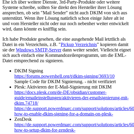
Ehe ich über weitere Dienste, 3rd-Party-Produkte oder weitere
Systeme schreibe, sollten Sie direkt den Hersteller ihrer Lösung
ansprechen, ob sein "Mail Sender" nicht auch DKIM von sich aus
unterstützt. Wenn ihre Lösung natürlich schon einige Jahre alt ist
und vom Hersteller nicht oder nur noch nebenher weiter entwickelt
wird, dann könnte es knifflig sein.
Ich habe Produkte gesehen, die eine ausgehende Mail letztlich als
Datei in ein Verzeichnis, z.B. "
Pickup Verzeichnis
" kopieren damit
sie der
Windows SMTP-Server
dann weiter sendet. Vielleicht eignet
sich auch einfach eine Kommandozeilenprogramm, um die EML-
Datei entsprechend zu signieren.
DKIM Signing
https://forums.powershell.org/t/dkim-signing/3693/10
Sample Code für DKIM Signierung. - nicht verifiziert
Plesk: Aktivieren der E-Mail-Signierung mit DKIM
https://docs.plesk.com/de-DE/obsidian/customer-
guide/emaileinstellungen/aktivieren-der-emailsignierung-mit-
dkim.74718/
https://de.support.powerdmarc.com/support/solutions/articles/
how-to-enable-dkim-signing-for-a-domain-on-plesk-
ZenDesk
https://de.support.powerdmarc.com/support/solutions/articles/
how-to-setup-dkim-for-zendesk-