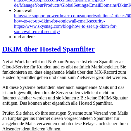
de/ManageYourProducts/GlobalSettings/EmailDomains/DkimK
Sonicwall
https://de.support.powerdmarc.com/support/solutions/articles/
how-to-set-up-dkim-for-sonicwall-email-security-
https://www.skysnag.com/blog/how-to-set-up-dkim-for-
sonicwall-email-security/
und andere
DKIM über Hosted Spamfilter
Net at Work betreibt mit NoSpamProxy selbst einen Spamfilter als
Cloud-Service für Kunden und es gibt natürlich Marktbegleiter. Sie
funktionieren so, dass eingehende Mails über den MX-Record zum
Hosted Spamfilter gehen und dann zum Zielserver geroutet werden.
All diese Systeme behandeln aber auch ausgehende Mails und das
ist auch gewollt, denn lokale Server sollen vielleicht nicht im
Internet sichtbar werden und sie können z.B.: keine DKIM-Signatur
anfügen. Das können aber eigentlich alle Hosted Spamfilter.
Prüfen Sie daher, ob ihre sonstigen Systeme zum Versand von Mails
an Empfänger ins Internet diesen vorgeschalteten Spamfilter für
ausgehende Mails verwenden und ob diese Relays auch sicher ihren
Absender identifizieren können.