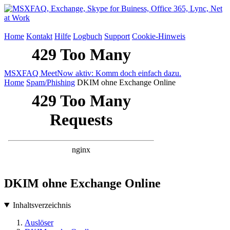
Home
Kontakt
Hilfe
Logbuch
Support
Cookie-Hinweis
MSXFAQ MeetNow aktiv: Komm doch einfach dazu.
Home
Spam/Phishing
DKIM ohne Exchange Online
DKIM ohne Exchange Online
Inhaltsverzeichnis
Auslöser