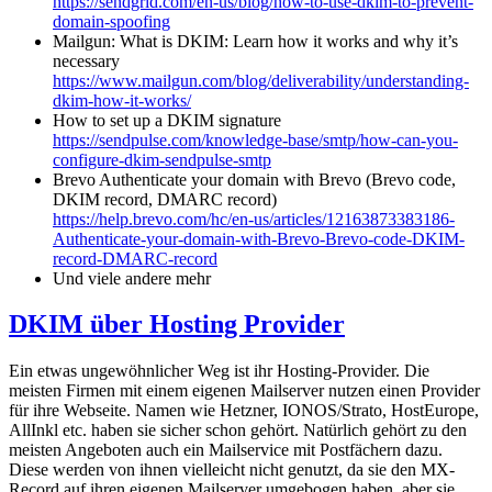
https://sendgrid.com/en-us/blog/how-to-use-dkim-to-prevent-
domain-spoofing
Mailgun: What is DKIM: Learn how it works and why it’s
necessary
https://www.mailgun.com/blog/deliverability/understanding-
dkim-how-it-works/
How to set up a DKIM signature
https://sendpulse.com/knowledge-base/smtp/how-can-you-
configure-dkim-sendpulse-smtp
Brevo Authenticate your domain with Brevo (Brevo code,
DKIM record, DMARC record)
https://help.brevo.com/hc/en-us/articles/12163873383186-
Authenticate-your-domain-with-Brevo-Brevo-code-DKIM-
record-DMARC-record
Und viele andere mehr
DKIM über Hosting Provider
Ein etwas ungewöhnlicher Weg ist ihr Hosting-Provider. Die
meisten Firmen mit einem eigenen Mailserver nutzen einen Provider
für ihre Webseite. Namen wie Hetzner, IONOS/Strato, HostEurope,
AllInkl etc. haben sie sicher schon gehört. Natürlich gehört zu den
meisten Angeboten auch ein Mailservice mit Postfächern dazu.
Diese werden von ihnen vielleicht nicht genutzt, da sie den MX-
Record auf ihren eigenen Mailserver umgebogen haben, aber sie