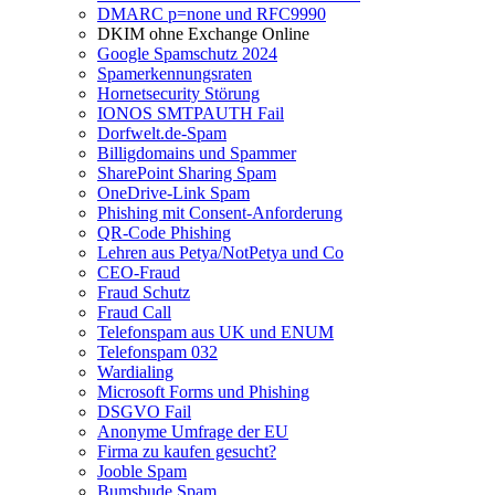
DMARC p=none und RFC9990
DKIM ohne Exchange Online
Google Spamschutz 2024
Spamerkennungsraten
Hornetsecurity Störung
IONOS SMTPAUTH Fail
Dorfwelt.de-Spam
Billigdomains und Spammer
SharePoint Sharing Spam
OneDrive-Link Spam
Phishing mit Consent-Anforderung
QR-Code Phishing
Lehren aus Petya/NotPetya und Co
CEO-Fraud
Fraud Schutz
Fraud Call
Telefonspam aus UK und ENUM
Telefonspam 032
Wardialing
Microsoft Forms und Phishing
DSGVO Fail
Anonyme Umfrage der EU
Firma zu kaufen gesucht?
Jooble Spam
Bumsbude Spam