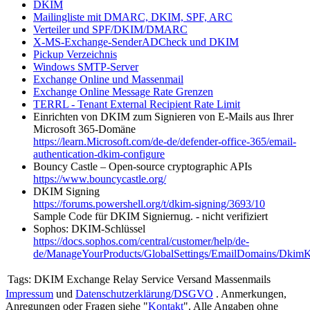
DKIM
Mailingliste mit DMARC, DKIM, SPF, ARC
Verteiler und SPF/DKIM/DMARC
X-MS-Exchange-SenderADCheck und DKIM
Pickup Verzeichnis
Windows SMTP-Server
Exchange Online und Massenmail
Exchange Online Message Rate Grenzen
TERRL - Tenant External Recipient Rate Limit
Einrichten von DKIM zum Signieren von E-Mails aus Ihrer
Microsoft 365-Domäne
https://learn.Microsoft.com/de-de/defender-office-365/email-
authentication-dkim-configure
Bouncy Castle – Open-source cryptographic APIs
https://www.bouncycastle.org/
DKIM Signing
https://forums.powershell.org/t/dkim-signing/3693/10
Sample Code für DKIM Signiernug. - nicht verifiziert
Sophos: DKIM-Schlüssel
https://docs.sophos.com/central/customer/help/de-
de/ManageYourProducts/GlobalSettings/EmailDomains/DkimK
Tags:
DKIM Exchange Relay Service Versand Massenmails
Impressum
und
Datenschutzerklärung/DSGVO
. Anmerkungen,
Anregungen oder Fragen siehe "
Kontakt
". Alle Angaben ohne