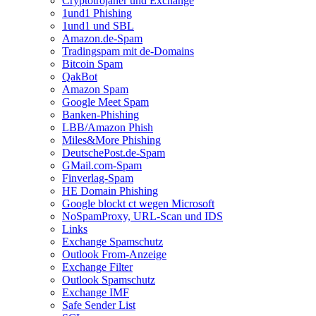
Cryptotrojaner und Exchange
1und1 Phishing
1und1 und SBL
Amazon.de-Spam
Tradingspam mit de-Domains
Bitcoin Spam
QakBot
Amazon Spam
Google Meet Spam
Banken-Phishing
LBB/Amazon Phish
Miles&More Phishing
DeutschePost.de-Spam
GMail.com-Spam
Finverlag-Spam
HE Domain Phishing
Google blockt ct wegen Microsoft
NoSpamProxy, URL-Scan und IDS
Links
Exchange Spamschutz
Outlook From-Anzeige
Exchange Filter
Outlook Spamschutz
Exchange IMF
Safe Sender List