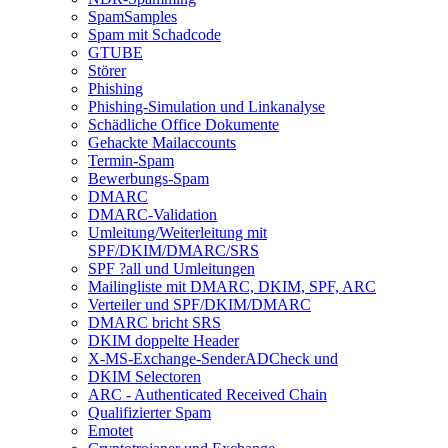
SpamSamples
Spam mit Schadcode
GTUBE
Störer
Phishing
Phishing-Simulation und Linkanalyse
Schädliche Office Dokumente
Gehackte Mailaccounts
Termin-Spam
Bewerbungs-Spam
DMARC
DMARC-Validation
Umleitung/Weiterleitung mit
SPF/DKIM/DMARC/SRS
SPF ?all und Umleitungen
Mailingliste mit DMARC, DKIM, SPF, ARC
Verteiler und SPF/DKIM/DMARC
DMARC bricht SRS
DKIM doppelte Header
X-MS-Exchange-SenderADCheck und
DKIM Selectoren
ARC - Authenticated Received Chain
Qualifizierter Spam
Emotet