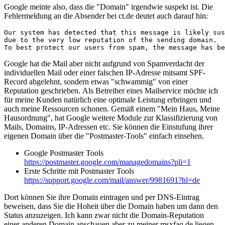
Google meinte also, dass die "Domain" irgendwie suspekt ist. Die
Fehlermeldung an die Absender bei ct.de deutet auch darauf hin:
Our system has detected that this message is likely sus
due to the very low reputation of the sending domain.

To best protect our users from spam, the message has be
Google hat die Mail aber nicht aufgrund von Spamverdacht der
individuellen Mail oder einer falschen IP-Adresse mitsamt SPF-
Record abgelehnt, sondern etwas "schwammig" von einer
Reputation geschrieben. Als Betreiber eines Mailservice möchte ich
für meine Kunden natürlich eine optimale Leistung erbringen und
auch meine Ressourcen schonen. Gemäß einem "Mein Haus, Meine
Hausordnung", hat Google weitere Module zur Klassifizierung von
Mails, Domains, IP-Adressen etc. Sie können die Einstufung ihrer
eigenen Domain über die "Postmaster-Tools" einfach einsehen.
Google Postmaster Tools
https://postmaster.google.com/managedomains?pli=1
Erste Schritte mit Postmaster Tools
https://support.google.com/mail/answer/9981691?hl=de
Dort können Sie ihre Domain eintragen und per DNS-Eintrag
beweisen, dass Sie die Hoheit über die Domain haben um dann den
Status anzuzeigen. Ich kann zwar nicht die Domain-Reputation
einer anderen Domain anschauen aber zu meiner msxfaq.de liegen