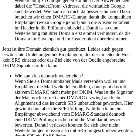
Weiterleitung zu Google gehen könnten Der Anwender sieht
dabei die "Header.From"-Adresse, die vermutlich Google
auch bewertet. Wie kann ich mich da besser schützen? Dazu
brauchen wir einen DMARC-Eintrag, damit die kompatiblen
Empfänger (wozu Google gehört) auch die Absenderdomain
im Header in die Prüfung einbezieht. Damit ist so eine
Weiterleitung mit ihrer Domain erst einmal verhindert, da die
Domain im Envelope und im Header nicht übereinstimmen.
Jetzt ist ihre Domain ziemlich gut geschützt. Leider auch gegen
erwünschte Umleitungen bei Empfängern, der der umleitende Host
kein SRS einsetzt oder das Ziel eine von der Quelle angebrachte
DKIM-Signatur prüfen kann.
Wie kann ich dennoch weiterleiten?
Wenn Sie als Domaininhaber Mails versenden wollen und
Empfänger die Mail weiterleiten dürfen, dann geht das mit
aktivem DMARC nicht mehr per DKIM. Was ist die Signatur
der Mail noch korrekt aber DMARC erzwingt auch ein
Alignment ud das ist durch SRS unbrauchbar geworden. Hier
gewinnt dann aber die SPF-Prüfung. Natürlich kann ein
Empfänger abweichend vom DMARC-Standard dennoch
eine DKIM-Prüfung machen und die Mail damit besser
bewerten. Darauf verlassen können Sie sich aber nicht.
Weiterleitungen müssen also mit SRS umgeschrieben werden,
damit SPF ein PASS liefert.