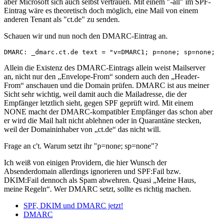
aber Microsoft sich auch selbst vertrauen. Mit einem "-all" im SPF-
Eintrag wäre es theoretisch doch möglich, eine Mail von einem
anderen Tenant als "ct.de" zu senden.
Schauen wir und nun noch den DMARC-Eintrag an.
DMARC: _dmarc.ct.de text = "v=DMARC1; p=none; sp=none; 
Allein die Existenz des DMARC-Eintrags allein weist Mailserver
an, nicht nur den „Envelope-From“ sondern auch den „Header-
From“ anschauen und die Domain prüfen. DMARC ist aus meiner
Sicht sehr wichtig, weil damit auch die Mailadresse, die der
Empfänger letztlich sieht, gegen SPF geprüft wird. Mit einem
NONE macht der DMARC-kompatibler Empfänger das schon aber
er wird die Mail halt nicht ablehnen oder in Quarantäne stecken,
weil der Domaininhaber von „ct.de“ das nicht will.
Frage an c't. Warum setzt ihr "p=none; sp=none"?
Ich weiß von einigen Providern, die hier Wunsch der
Absenderdomain allerdings ignorieren und SPF:Fail bzw.
DKIM:Fail dennoch als Spam abwehren. Quasi „Meine Haus,
meine Regeln“. Wer DMARC setzt, sollte es richtig machen.
SPF, DKIM und DMARC jetzt!
DMARC