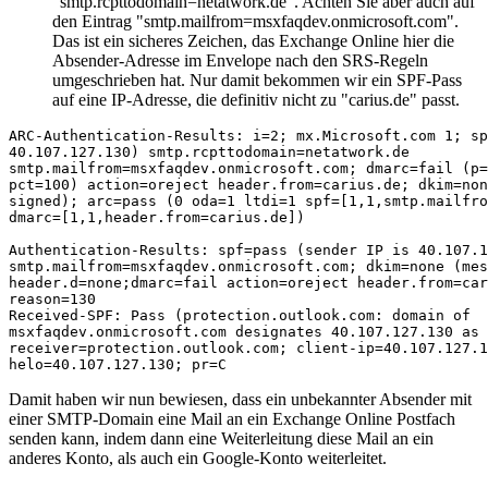
"smtp.rcpttodomain=netatwork.de". Achten Sie aber auch auf
den Eintrag "smtp.mailfrom=msxfaqdev.onmicrosoft.com".
Das ist ein sicheres Zeichen, das Exchange Online hier die
Absender-Adresse im Envelope nach den SRS-Regeln
umgeschrieben hat. Nur damit bekommen wir ein SPF-Pass
auf eine IP-Adresse, die definitiv nicht zu "carius.de" passt.
ARC-Authentication-Results: i=2; mx.Microsoft.com 1; sp
40.107.127.130) smtp.rcpttodomain=netatwork.de

smtp.mailfrom=msxfaqdev.onmicrosoft.com; dmarc=fail (p=
pct=100) action=oreject header.from=carius.de; dkim=non
signed); arc=pass (0 oda=1 ltdi=1 spf=[1,1,smtp.mailfro
dmarc=[1,1,header.from=carius.de])

Authentication-Results: spf=pass (sender IP is 40.107.1
smtp.mailfrom=msxfaqdev.onmicrosoft.com; dkim=none (mes
header.d=none;dmarc=fail action=oreject header.from=car
reason=130

Received-SPF: Pass (protection.outlook.com: domain of

msxfaqdev.onmicrosoft.com designates 40.107.127.130 as 
receiver=protection.outlook.com; client-ip=40.107.127.1
helo=40.107.127.130; pr=C
Damit haben wir nun bewiesen, dass ein unbekannter Absender mit
einer SMTP-Domain eine Mail an ein Exchange Online Postfach
senden kann, indem dann eine Weiterleitung diese Mail an ein
anderes Konto, als auch ein Google-Konto weiterleitet.