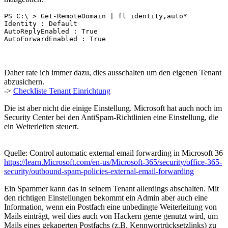
PS C:\ > Get-RemoteDomain | fl identity,auto*

Identity : Default

AutoReplyEnabled : True

AutoForwardEnabled : True
Daher rate ich immer dazu, dies ausschalten um den eigenen Tenant
abzusichern.
->
Checkliste Tenant Einrichtung
Die ist aber nicht die einige Einstellung. Microsoft hat auch noch im
Security Center bei den AntiSpam-Richtlinien eine Einstellung, die
ein Weiterleiten steuert.
Quelle: Control automatic external email forwarding in Microsoft 36
https://learn.Microsoft.com/en-us/Microsoft-365/security/office-365-
security/outbound-spam-policies-external-email-forwarding
Ein Spammer kann das in seinem Tenant allerdings abschalten. Mit
den richtigen Einstellungen bekommt ein Admin aber auch eine
Information, wenn ein Postfach eine unbedingte Weiterleitung von
Mails einträgt, weil dies auch von Hackern gerne genutzt wird, um
Mails eines gekaperten Postfachs (z.B. Kennwortrücksetzlinks) zu