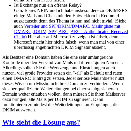
Ist Exchange nun ein offenes Relay?
Ganz klares NEIN und ich habe insbesondere zu DKIM/SRS
einige Mails und Chats mit den Entwicklern in Redmond
ausgetauscht denn das Thema ist nun mal nicht trivial. (Siehe
auch
Verteiler und SPF/DKIM/DMARC
,
Mailingliste mit
DMARC, DKIM, SPF, ARC
,
ARC - Authenticated Received
Chain
) Hier aber auf Microsoft zu zeigen ist falsch, denn
Microsoft macht hier nichts falsch, wenn man mal von einer
überflüssig angebrachten DKIM-Signatur absieht.
Als Besitzer eine Domain haben Sie eine sehr umfangreiche
Kontrolle über den Versand von Mails mit ihrem "guten Namen".
Allerdings sollten Sie die Werkzeuge und Einstellungen auch
nutzen. viel große Provider setzen ein "-all" als Default und raten
einen DMARC-Eintrag zu setzen. Jeder seriöse Mailanbieter nutzt
dieses Wissen um Missbrauch ihrer Domain zu verhindern. Wenn
sie aber qualifizierte Weiterleitungen bei einer so abgesicherten
Domain weiter erlauben wollen, dann müssen Sie ihren Mailserver
dazu bringen, alle Mails per DKIM zu signieren. Dann
funktionieren zumindest die Weiterleitungen an Empfänger, die
DKIM auswerten.
Wie sieht die Lösung aus?