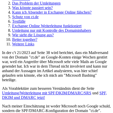
Das Problem der Umleitungen
Was könnte passiert sein?
Kann ich Absender in Exchange Online fälschen?
Schutz von ct.de
Testfälle
Exchange Online Weiterleitung funktioniert
Umleitung nur mit Kontrolle des Domaininhabers
Wie sieht die Lösung aus?
Better together?
Weitere Links
In der c't 21/2023 auf Seite 38 wird berichtet, dass ein Mailversand
von der Domain "ct.de" an Google-Konten einige Wochen gestört
war, weil ein Angreifer über Microsoft sehr viele Mails an Google
gesendet hat. Ich war in dem Thread nicht involviert und kann nur
anhand der Aussagen im Artikel analysieren, was hier schief
gelaufen sein könnte, ehe ich mich am "Microsoft Bashing"
beteilige.
Als Vorablektüre zum besseren Verständnis dient die Seite
Umleitung/Weiterleitung mit SPF/DKIM/DMARC/SRS
und
SPF,
DKIM und DMARC jetzt!
Nach meiner Einschätzung ist weder Microsoft noch Google schuld,
sondern die SPF/DMARC-Konfiguration der Domain "ct.de".