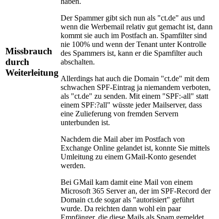
haben.
Der Spammer gibt sich nun als "ct.de" aus und
wenn die Werbemail relativ gut gemacht ist, dann
kommt sie auch im Postfach an. Spamfilter sind
nie 100% und wenn der Tenant unter Kontrolle
Missbrauch
des Spammers ist, kann er die Spamfilter auch
durch
abschalten.
Weiterleitung
Allerdings hat auch die Domain "ct.de" mit dem
schwachen SPF-Eintrag ja niemandem verboten,
als "ct.de" zu senden. Mit einem "SPF:-all" statt
einem SPF:?all" wüsste jeder Mailserver, dass
eine Zulieferung von fremden Servern
unterbunden ist.
Nachdem die Mail aber im Postfach von
Exchange Online gelandet ist, konnte Sie mittels
Umleitung zu einem GMail-Konto gesendet
werden.
Bei GMail kam damit eine Mail von einem
Microsoft 365 Server an, der im SPF-Record der
Domain ct.de sogar als "autorisiert" geführt
wurde. Da reichten dann wohl ein paar
Empfänger, die diese Mails als Spam gemeldet