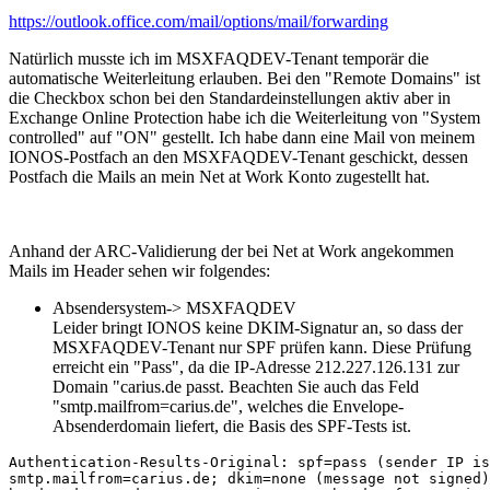
https://outlook.office.com/mail/options/mail/forwarding
Natürlich musste ich im MSXFAQDEV-Tenant temporär die
automatische Weiterleitung erlauben. Bei den "Remote Domains" ist
die Checkbox schon bei den Standardeinstellungen aktiv aber in
Exchange Online Protection habe ich die Weiterleitung von "System
controlled" auf "ON" gestellt. Ich habe dann eine Mail von meinem
IONOS-Postfach an den MSXFAQDEV-Tenant geschickt, dessen
Postfach die Mails an mein Net at Work Konto zugestellt hat.
Anhand der ARC-Validierung der bei Net at Work angekommen
Mails im Header sehen wir folgendes:
Absendersystem-> MSXFAQDEV
Leider bringt IONOS keine DKIM-Signatur an, so dass der
MSXFAQDEV-Tenant nur SPF prüfen kann. Diese Prüfung
erreicht ein "Pass", da die IP-Adresse 212.227.126.131 zur
Domain "carius.de passt. Beachten Sie auch das Feld
"smtp.mailfrom=carius.de", welches die Envelope-
Absenderdomain liefert, die Basis des SPF-Tests ist.
Authentication-Results-Original: spf=pass (sender IP is
smtp.mailfrom=carius.de; dkim=none (message not signed)
