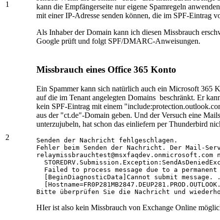
1
kann die Empfängerseite nur eigene Spamregeln anwenden 
mit einer IP-Adresse senden können, die im SPF-Eintrag vo
Als Inhaber der Domain kann ich diesen Missbrauch ersc
Google prüft und folgt SPF/DMARC-Anweisungen.
Missbrauch eines Office 365 Konto
Ein Spammer kann sich natürlich auch ein Microsoft 365 Ko
auf die im Tenant angelegten Domains beschränkt. Er kann s
kein SPF-Eintrag mit einem "include:protection.outlook.co
aus der "ct.de"-Domain geben. Und der Versuch eine Mai
unterzujubeln, hat schon das einliefern per Thunderbird nich
2
Senden der Nachricht fehlgeschlagen.

Fehler beim Senden der Nachricht. Der Mail-Serv
relaymissbrauchtest@msxfaqdev.onmicrosoft.com n
  STOREDRV.Submission.Exception:SendAsDeniedExc
  Failed to process message due to a permanent 
  [BeginDiagnosticData]Cannot submit message. .
  [Hostname=FR0P281MB2847.DEUP281.PROD.OUTLOOK.
Bitte überprüfen Sie die Nachricht und wiederh
HIer ist also kein Missbrauch von Exchange Online mögli