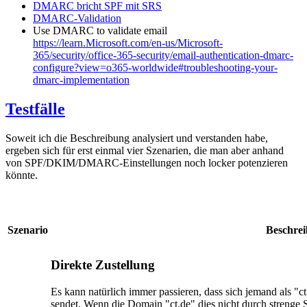
DMARC bricht SPF mit SRS
DMARC-Validation
Use DMARC to validate email
https://learn.Microsoft.com/en-us/Microsoft-
365/security/office-365-security/email-authentication-dmarc-
configure?view=o365-worldwide#troubleshooting-your-
dmarc-implementation
Testfälle
Soweit ich die Beschreibung analysiert und verstanden habe,
ergeben sich für erst einmal vier Szenarien, die man aber anhand
von SPF/DKIM/DMARC-Einstellungen noch locker potenzieren
könnte.
Szenario
Beschre
Direkte Zustellung
Es kann natürlich immer passieren, dass sich jemand als "
sendet. Wenn die Domain "ct.de" dies nicht durch stren