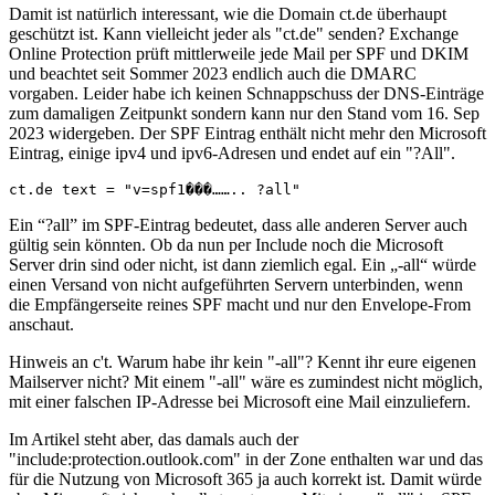
Damit ist natürlich interessant, wie die Domain ct.de überhaupt
geschützt ist. Kann vielleicht jeder als "ct.de" senden? Exchange
Online Protection prüft mittlerweile jede Mail per SPF und DKIM
und beachtet seit Sommer 2023 endlich auch die DMARC
vorgaben. Leider habe ich keinen Schnappschuss der DNS-Einträge
zum damaligen Zeitpunkt sondern kann nur den Stand vom 16. Sep
2023 widergeben. Der SPF Eintrag enthält nicht mehr den Microsoft
Eintrag, einige ipv4 und ipv6-Adresen und endet auf ein "?All".
ct.de text = "v=spf1���…….. ?all"
Ein “?all” im SPF-Eintrag bedeutet, dass alle anderen Server auch
gültig sein könnten. Ob da nun per Include noch die Microsoft
Server drin sind oder nicht, ist dann ziemlich egal. Ein „-all“ würde
einen Versand von nicht aufgeführten Servern unterbinden, wenn
die Empfängerseite reines SPF macht und nur den Envelope-From
anschaut.
Hinweis an c't. Warum habe ihr kein "-all"? Kennt ihr eure eigenen
Mailserver nicht? Mit einem "-all" wäre es zumindest nicht möglich,
mit einer falschen IP-Adresse bei Microsoft eine Mail einzuliefern.
Im Artikel steht aber, das damals auch der
"include:protection.outlook.com" in der Zone enthalten war und das
für die Nutzung von Microsoft 365 ja auch korrekt ist. Damit würde