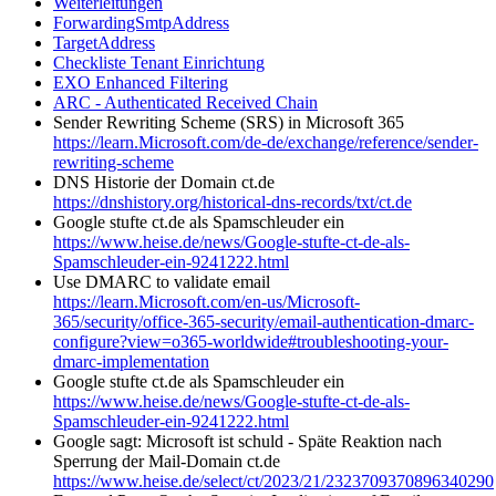
Weiterleitungen
ForwardingSmtpAddress
TargetAddress
Checkliste Tenant Einrichtung
EXO Enhanced Filtering
ARC - Authenticated Received Chain
Sender Rewriting Scheme (SRS) in Microsoft 365
https://learn.Microsoft.com/de-de/exchange/reference/sender-
rewriting-scheme
DNS Historie der Domain ct.de
https://dnshistory.org/historical-dns-records/txt/ct.de
Google stufte ct.de als Spamschleuder ein
https://www.heise.de/news/Google-stufte-ct-de-als-
Spamschleuder-ein-9241222.html
Use DMARC to validate email
https://learn.Microsoft.com/en-us/Microsoft-
365/security/office-365-security/email-authentication-dmarc-
configure?view=o365-worldwide#troubleshooting-your-
dmarc-implementation
Google stufte ct.de als Spamschleuder ein
https://www.heise.de/news/Google-stufte-ct-de-als-
Spamschleuder-ein-9241222.html
Google sagt: Microsoft ist schuld - Späte Reaktion nach
Sperrung der Mail-Domain ct.de
https://www.heise.de/select/ct/2023/21/2323709370896340290