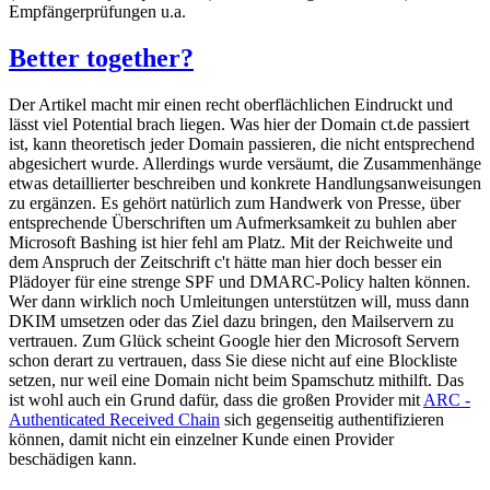
Empfängerprüfungen u.a.
Better together?
Der Artikel macht mir einen recht oberflächlichen Eindruckt und
lässt viel Potential brach liegen. Was hier der Domain ct.de passiert
ist, kann theoretisch jeder Domain passieren, die nicht entsprechend
abgesichert wurde. Allerdings wurde versäumt, die Zusammenhänge
etwas detaillierter beschreiben und konkrete Handlungsanweisungen
zu ergänzen. Es gehört natürlich zum Handwerk von Presse, über
entsprechende Überschriften um Aufmerksamkeit zu buhlen aber
Microsoft Bashing ist hier fehl am Platz. Mit der Reichweite und
dem Anspruch der Zeitschrift c't hätte man hier doch besser ein
Plädoyer für eine strenge SPF und DMARC-Policy halten können.
Wer dann wirklich noch Umleitungen unterstützen will, muss dann
DKIM umsetzen oder das Ziel dazu bringen, den Mailservern zu
vertrauen. Zum Glück scheint Google hier den Microsoft Servern
schon derart zu vertrauen, dass Sie diese nicht auf eine Blockliste
setzen, nur weil eine Domain nicht beim Spamschutz mithilft. Das
ist wohl auch ein Grund dafür, dass die großen Provider mit
ARC -
Authenticated Received Chain
sich gegenseitig authentifizieren
können, damit nicht ein einzelner Kunde einen Provider
beschädigen kann.