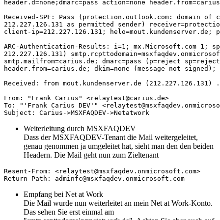
header.d=none;dmarc=pass action=none header.from=carius
Received-SPF: Pass (protection.outlook.com: domain of c
212.227.126.131 as permitted sender) receiver=protectio
client-ip=212.227.126.131; helo=mout.kundenserver.de; p
ARC-Authentication-Results: i=1; mx.Microsoft.com 1; sp
212.227.126.131) smtp.rcpttodomain=msxfaqdev.onmicrosof
smtp.mailfrom=carius.de; dmarc=pass (p=reject sp=reject
header.from=carius.de; dkim=none (message not signed); 
Received: from mout.kundenserver.de (212.227.126.131) .
From: "Frank Carius" <relaytest@carius.de>

To: "'Frank Carius DEV'" <relaytest@msxfaqdev.onmicroso
Subject: Carius->MSXFAQDEV->Netatwork
Weiterleitung durch MSXFAQDEV
Dass der MSXFAQDEV-Tenant die Mail weitergeleitet,
genau genommen ja umgeleitet hat, sieht man den den beiden
Headern. Die Mail geht nun zum Zieltenant
Resent-From: <relaytest@msxfaqdev.onmicrosoft.com>

Return-Path: adminfc@msxfaqdev.onmicrosoft.com
Empfang bei Net at Work
Die Mail wurde nun weiterleitet an mein Net at Work-Konto.
Das sehen Sie erst einmal am