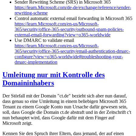
Sender Rewriting Scheme (SRS) in Microsoft 365
https://learn.Microsoft.com/de-de/exchange/reference/sender-
rewriting-scheme
Control automatic external email forwarding in Microsoft 365
https://learn.Microsoft.com/en-us/Microsoft-
365/security/office-365-security/outbound-spam-policies-
external-email-forwarding?view=o365-worldwide
Use DMARC to validate email
https://learn.Microsoft.com/en-us/Microsoft-
365/security/office-365-security/email-authentication-dmarc-
configure?view=o365-worldwide#troubleshooting-your-
dmarc-implementation
Umleitung nur mit Kontrolle des
Domaininhabers
Der Störfall mit der Domain "ct.de" bezieht sich aber nun darauf,
dass genau so eine Umleitung in einem beliebigen Microsoft 365
Tenant zu einem Google Konto nun Ursache dafür gewesen sein,
soll, dass Google die Domain ct.de abstraft und in der Zeitschrift c't
nun behauptet wird, dass Google dafür mit dem Finger auf
Microsoft zeigt.
Kennen Sie den Spruch ihrer Eltern, dass jemand, der auf einen