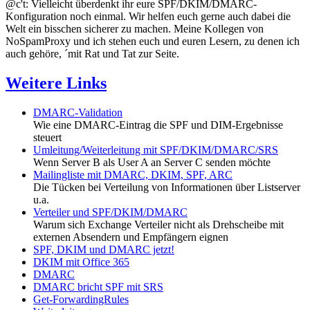
@c't: Vielleicht überdenkt ihr eure SPF/DKIM/DMARC-
Konfiguration noch einmal. Wir helfen euch gerne auch dabei die
Welt ein bisschen sicherer zu machen. Meine Kollegen von
NoSpamProxy und ich stehen euch und euren Lesern, zu denen ich
auch gehöre, ´mit Rat und Tat zur Seite.
Weitere Links
DMARC-Validation
Wie eine DMARC-Eintrag die SPF und DIM-Ergebnisse
steuert
Umleitung/Weiterleitung mit SPF/DKIM/DMARC/SRS
Wenn Server B als User A an Server C senden möchte
Mailingliste mit DMARC, DKIM, SPF, ARC
Die Tücken bei Verteilung von Informationen über Listserver
u.a.
Verteiler und SPF/DKIM/DMARC
Warum sich Exchange Verteiler nicht als Drehscheibe mit
externen Absendern und Empfängern eignen
SPF, DKIM und DMARC jetzt!
DKIM mit Office 365
DMARC
DMARC bricht SPF mit SRS
Get-ForwardingRules