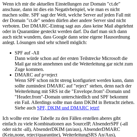
Wenn ich mir die aktuellen Einstellungen zur Domain "ct.de"
anschaue, dann ist dies ein Negativbeispiel, wie man es nicht
machen sollte. SPF sagt der Welt, welche Server auf jeden Fall mit
der Domain "ct.de" senden dürfen aber andere Server sind nicht
verboten. Der DMARC-Eintrag sagt aus ,dass keine Mail abgelehnt
oder in Quarantäne gesteckt werden darf. Da darf man sich dann
auch nicht wundern, dass Google dann seine eigene Hausordnung
anlegt. Lösungen sind sehr schnell möglich:
SPF auf -All
Dann würde schon auf der ersten Teilstrecke Microsoft die
Mail gar nicht annehmen und die Weiterleitung gar nicht zum
Zuge kommen.
DMARC auf p=reject
Wenn SPF schon nicht streng konfiguriert werden kann, dann
sollte zumindest DMARC auf "reject" stehen, denn nach der
Weiterleitung mit SRS ist die "Envelope.from"-Domain und
"Header.from"-Domain unterschiedlich und SPF bekommt
ein Fail. Allerdings sollte man dann DKIM in Betracht ziehen.
Siehe auch
SPF, DKIM und DMARC jetzt!
Ich wollte erst eine Tabelle zu den Fällen erstellen aberes gibt
einfach zu viele Kombinationen aus SourceIP, AbsenderSPF (-all
oder nicht -all), AbsenderDKIM (an/aus), AbsenderDMARC
(Kein,none, reject/quarantine), WeiterleitungSRS An/Aus),