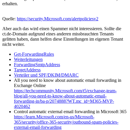
erhalten.
Quelle:
https://security.Microsoft.com/alertpoliciesv2
Aber auch das wird einen Spammer nicht interessieren. Sollte die
ct.de-Domain aufgrund eines anderen missbrauchten Tenants
gelitten haben, dann helfen diese Einstellungen im eigenen Tenant
nicht weiter.
Get-ForwardingRules
Weiterleitungen
ForwardingSmtpAddress
TargetAddress
Verteiler und SPF/DKIM/DMARC
All you need to know about automatic email forwarding in
Exchange Online
https://techcommunity.Microsoft.com/t5/exchange-team-
blog/all-you-need-to-know-about-automatic-email-
forwarding-in/ba-p/2074888?WT.mc_id=M365-MVP-
4020462
Control automatic external email forwarding in Microsoft 365
https://learn.Microsoft.com/en-us/Microsoft-
365/security/office-365-security/outbound-spam-policies-
external-email-forwarding