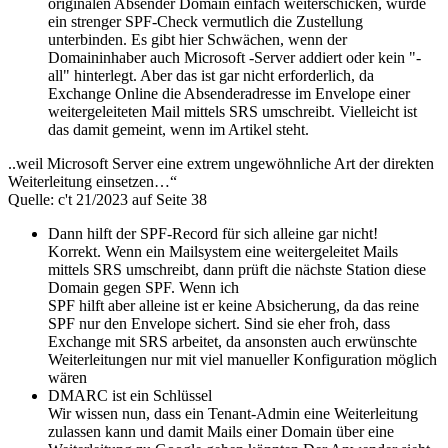
originalen Absender Domain einfach weiterschicken, würde
ein strenger SPF-Check vermutlich die Zustellung
unterbinden. Es gibt hier Schwächen, wenn der
Domaininhaber auch Microsoft -Server addiert oder kein "-
all" hinterlegt. Aber das ist gar nicht erforderlich, da
Exchange Online die Absenderadresse im Envelope einer
weitergeleiteten Mail mittels SRS umschreibt. Vielleicht ist
das damit gemeint, wenn im Artikel steht.
..weil Microsoft Server eine extrem ungewöhnliche Art der direkten
Weiterleitung einsetzen…“
Quelle: c't 21/2023 auf Seite 38
Dann hilft der SPF-Record für sich alleine gar nicht!
Korrekt. Wenn ein Mailsystem eine weitergeleitet Mails
mittels SRS umschreibt, dann prüft die nächste Station diese
Domain gegen SPF. Wenn ich
SPF hilft aber alleine ist er keine Absicherung, da das reine
SPF nur den Envelope sichert. Sind sie eher froh, dass
Exchange mit SRS arbeitet, da ansonsten auch erwünschte
Weiterleitungen nur mit viel manueller Konfiguration möglich
wären
DMARC ist ein Schlüssel
Wir wissen nun, dass ein Tenant-Admin eine Weiterleitung
zulassen kann und damit Mails einer Domain über eine