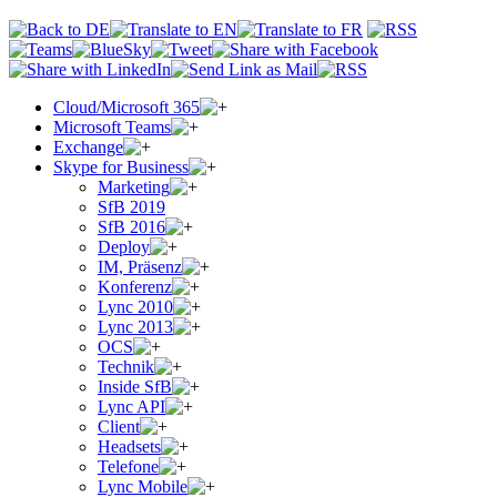
Cloud/Microsoft 365
Microsoft Teams
Exchange
Skype for Business
Marketing
SfB 2019
SfB 2016
Deploy
IM, Präsenz
Konferenz
Lync 2010
Lync 2013
OCS
Technik
Inside SfB
Lync API
Client
Headsets
Telefone
Lync Mobile