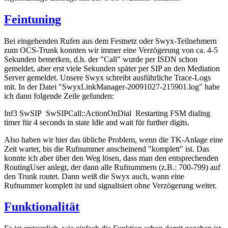
Feintuning
Bei eingehenden Rufen aus dem Festnetz oder Swyx-Teilnehmern
zum OCS-Trunk konnten wir immer eine Verzögerung von ca. 4-5
Sekunden bemerken, d.h. der "Call" wurde per ISDN schon
gemeldet, aber erst viele Sekunden später per SIP an den Mediation
Server gemeldet. Unsere Swyx schreibt ausführliche Trace-Logs
mit. In der Datei "SwyxLinkManager-20091027-215901.log" habe
ich dann folgende Zeile gefunden:
Inf3 SwSIP SwSIPCall::ActionOnDial Restarting FSM dialing
timer für 4 seconds in state Idle and wait für further digits.
Also haben wir hier das übliche Problem, wenn die TK-Anlage eine
Zeit wartet, bis die Rufnummer anscheinend "komplett" ist. Das
konnte ich aber über den Weg lösen, dass man den entsprechenden
RoutingUser anlegt, der dann alle Rufnummern (z.B.: 700-799) auf
den Trunk routet. Dann weiß die Swyx auch, wann eine
Rufnummer komplett ist und signalisiert ohne Verzögerung weiter.
Funktionalität