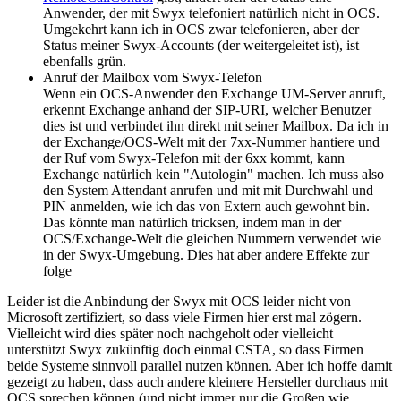
Anwender, der mit Swyx telefoniert natürlich nicht in OCS.
Umgekehrt kann ich in OCS zwar telefonieren, aber der
Status meiner Swyx-Accounts (der weitergeleitet ist), ist
ebenfalls grün.
Anruf der Mailbox vom Swyx-Telefon
Wenn ein OCS-Anwender den Exchange UM-Server anruft,
erkennt Exchange anhand der SIP-URI, welcher Benutzer
dies ist und verbindet ihn direkt mit seiner Mailbox. Da ich in
der Exchange/OCS-Welt mit der 7xx-Nummer hantiere und
der Ruf vom Swyx-Telefon mit der 6xx kommt, kann
Exchange natürlich kein "Autologin" machen. Ich muss also
den System Attendant anrufen und mit mit Durchwahl und
PIN anmelden, wie ich das von Extern auch gewohnt bin.
Das könnte man natürlich tricksen, indem man in der
OCS/Exchange-Welt die gleichen Nummern verwendet wie
in der Swyx-Umgebung. Dies hat aber andere Effekte zur
folge
Leider ist die Anbindung der Swyx mit OCS leider nicht von
Microsoft zertifiziert, so dass viele Firmen hier erst mal zögern.
Vielleicht wird dies später noch nachgeholt oder vielleicht
unterstützt Swyx zukünftig doch einmal CSTA, so dass Firmen
beide Systeme sinnvoll parallel nutzen können. Aber ich hoffe damit
gezeigt zu haben, dass auch andere kleinere Hersteller durchaus mit
OCS sprechen können (und nicht immer nur die Großen wie