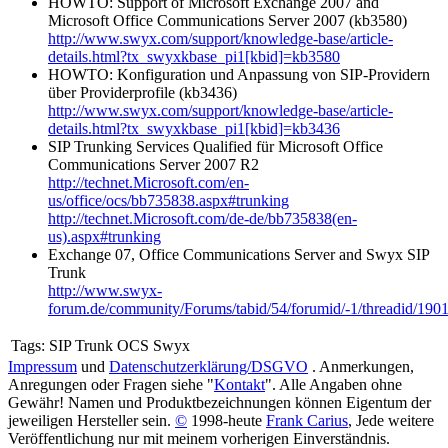
HOWTO: Support of Microsoft Exchange 2007 and
Microsoft Office Communications Server 2007 (kb3580)
http://www.swyx.com/support/knowledge-base/article-
details.html?tx_swyxkbase_pi1[kbid]=kb3580
HOWTO: Konfiguration und Anpassung von SIP-Providern
über Providerprofile (kb3436)
http://www.swyx.com/support/knowledge-base/article-
details.html?tx_swyxkbase_pi1[kbid]=kb3436
SIP Trunking Services Qualified für Microsoft Office
Communications Server 2007 R2
http://technet.Microsoft.com/en-
us/office/ocs/bb735838.aspx#trunking
http://technet.Microsoft.com/de-de/bb735838(en-
us).aspx#trunking
Exchange 07, Office Communications Server and Swyx SIP
Trunk
http://www.swyx-
forum.de/community/Forums/tabid/54/forumid/-1/threadid/1901
Tags:
SIP Trunk OCS Swyx
Impressum
und
Datenschutzerklärung/DSGVO
. Anmerkungen,
Anregungen oder Fragen siehe "
Kontakt
". Alle Angaben ohne
Gewähr! Namen und Produktbezeichnungen können Eigentum der
jeweiligen Hersteller sein.
©
1998-heute
Frank Carius
, Jede weitere
Veröffentlichung nur mit meinem vorherigen Einverständnis.