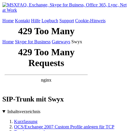
Home
Kontakt
Hilfe
Logbuch
Support
Cookie-Hinweis
Home
Skype for Business
Gateways
Swyx
SIP-Trunk mit Swyx
Inhaltsverzeichnis
Kurzfassung
OCS/Exchange 2007 Custom Profile anlegen für TCP