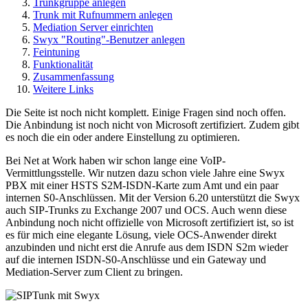
Trunkgruppe anlegen
Trunk mit Rufnummern anlegen
Mediation Server einrichten
Swyx "Routing"-Benutzer anlegen
Feintuning
Funktionalität
Zusammenfassung
Weitere Links
Die Seite ist noch nicht komplett. Einige Fragen sind noch offen.
Die Anbindung ist noch nicht von Microsoft zertifiziert. Zudem gibt
es noch die ein oder andere Einstellung zu optimieren.
Bei Net at Work haben wir schon lange eine VoIP-
Vermittlungsstelle. Wir nutzen dazu schon viele Jahre eine Swyx
PBX mit einer HSTS S2M-ISDN-Karte zum Amt und ein paar
internen S0-Anschlüssen. Mit der Version 6.20 unterstützt die Swyx
auch SIP-Trunks zu Exchange 2007 und OCS. Auch wenn diese
Anbindung noch nicht offizielle von Microsoft zertifiziert ist, so ist
es für mich eine elegante Lösung, viele OCS-Anwender direkt
anzubinden und nicht erst die Anrufe aus dem ISDN S2m wieder
auf die internen ISDN-S0-Anschlüsse und ein Gateway und
Mediation-Server zum Client zu bringen.