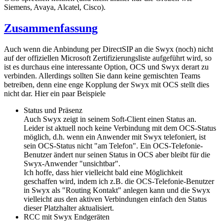
Siemens, Avaya, Alcatel, Cisco).
Zusammenfassung
Auch wenn die Anbindung per DirectSIP an die Swyx (noch) nicht
auf der offiziellen Microsoft Zertifizierungsliste aufgeführt wird, so
ist es durchaus eine interessante Option, OCS und Swyx derart zu
verbinden. Allerdings sollten Sie dann keine gemischten Teams
betreiben, denn eine enge Kopplung der Swyx mit OCS stellt dies
nicht dar. Hier ein paar Beispiele
Status und Präsenz
Auch Swyx zeigt in seinem Soft-Client einen Status an.
Leider ist aktuell noch keine Verbindung mit dem OCS-Status
möglich, d.h. wenn ein Anwender mit Swyx telefoniert, ist
sein OCS-Status nicht "am Telefon". Ein OCS-Telefonie-
Benutzer ändert nur seinen Status in OCS aber bleibt für die
Swyx-Anwender "unsichtbar".
Ich hoffe, dass hier vielleicht bald eine Möglichkeit
geschaffen wird, indem ich z.B. die OCS-Telefonie-Benutzer
in Swyx als "Routing Kontakt" anlegen kann und die Swyx
vielleicht aus den aktiven Verbindungen einfach den Status
dieser Platzhalter aktualisiert.
RCC mit Swyx Endgeräten