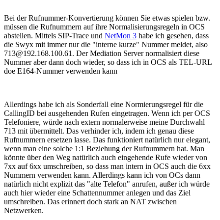
Bei der Rufnummer-Konvertierung können Sie etwas spielen bzw.
müssen die Rufnummern auf ihre Normalisierungsregeln in OCS
abstellen. Mittels SIP-Trace und
NetMon 3
habe ich gesehen, dass
die Swyx mit immer nur die "interne kurze" Nummer meldet, also
713@192.168.100.61. Der Mediation Server normalisiert diese
Nummer aber dann doch wieder, so dass ich in OCS als TEL-URL
doe E164-Nummer verwenden kann
Allerdings habe ich als Sonderfall eine Normierungsregel für die
CallingID bei ausgehenden Rufen eingetragen. Wenn ich per OCS
Telefoniere, würde nach extern normalerweise meine Durchwahl
713 mit übermittelt. Das verhinder ich, indem ich genau diese
Rufnummern ersetzen lasse. Das funktioniert natürlich nur elegant,
wenn man eine solche 1:1 Beziehung der Rufnummern hat. Man
könnte über den Weg natürlich auch eingehende Rufe wieder von
7xx auf 6xx umschreiben, so dass man intern in OCS auch die 6xx
Nummern verwenden kann. Allerdings kann ich von OCs dann
natürlich nicht explizit das "alte Telefon" anrufen, außer ich würde
auch hier wieder eine Schattennummer anlegen und das Ziel
umschreiben. Das erinnert doch stark an NAT zwischen
Netzwerken.