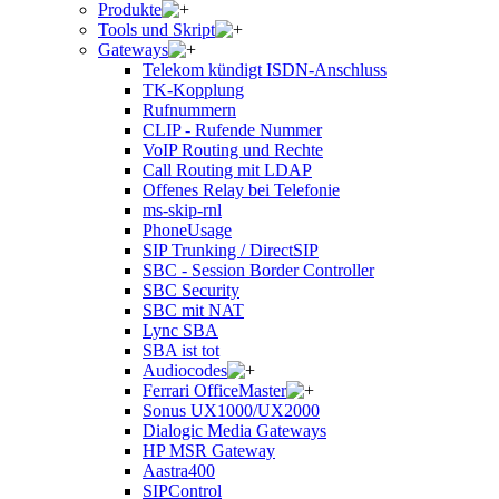
Produkte
Tools und Skript
Gateways
Telekom kündigt ISDN-Anschluss
TK-Kopplung
Rufnummern
CLIP - Rufende Nummer
VoIP Routing und Rechte
Call Routing mit LDAP
Offenes Relay bei Telefonie
ms-skip-rnl
PhoneUsage
SIP Trunking / DirectSIP
SBC - Session Border Controller
SBC Security
SBC mit NAT
Lync SBA
SBA ist tot
Audiocodes
Ferrari OfficeMaster
Sonus UX1000/UX2000
Dialogic Media Gateways
HP MSR Gateway
Aastra400
SIPControl