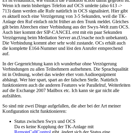
Es ist erstaunlich, wie einfach die Funktion schon damit gegeben ist.
Wenn ich mein bisheriges Telefon auf OCS umleite (also 613 ->
713) dann werden alle Rufe natürlich in OCS signalisiert. Hier gibt
es aktuell noch eine Verzögerung von 3-5 Sekunden, weil die TK-
Anlage den Ruf einfach nicht früher an den Trunk meldet. Gleiches
gilt beim Abrechen einer Verbindung aus der Swyx-Welt zum OCS.
Auch hier kommt der SIP-CANCEL erst mit ein paar Sekunden
Verzögerung beim Mediation Server an.(Ursache noch unbekannt).
Die Verbindung kommt aber sehr wohl zustande. OCs erhält auch
die komplette E164-Nummer und löst den Anrufer entsprechend
auf.
In der Gegenrichtung kann ich wunderbar ohne Verzögerung
Verbindungen zu allen Teilnehmern aufnehmen. Die Sprachqualität
ist in Ordnung, wobei das wieder eher vom Audioequipment
abhängt. Wer hier spart, spart an der falschen Stelle. Natürlich
funktionieren auch die anderen Features wie Parallelruf, Weiterleiten
auf die Exchange 2007 Mailbox etc. Ich kann sie gar nicht alle
aufzählen.
So sind mir zwei Dinge aufgefallen, die aber bei der Art meiner
Konfiguration nicht funktionieren:
Status zwischen Swyx und OCS
Da es keine Kopplung der TK-Anlage mit
RemoteCallControl
gibt, ändert sich der Status eine