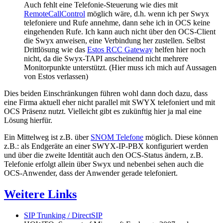
Auch fehlt eine Telefonie-Steuerung wie dies mit
RemoteCallControl
möglich wäre, d.h. wenn ich per Swyx
telefoniere und Rufe annehme, dann sehe ich in OCS keine
eingehenden Rufe. Ich kann auch nicht über den OCS-Client
die Swyx anweisen, eine Verbindung her zustellen. Selbst
Drittlösung wie das
Estos RCC Gateway
helfen hier noch
nicht, da die Swyx-TAPI anscheinend nicht mehrere
Monitorpunkte unterstützt. (Hier muss ich mich auf Aussagen
von Estos verlassen)
Dies beiden Einschränkungen führen wohl dann doch dazu, dass
eine Firma aktuell eher nicht parallel mit SWYX telefoniert und mit
OCS Präsenz nutzt. Vielleicht gibt es zukünftig hier ja mal eine
Lösung hierfür.
Ein Mittelweg ist z.B. über
SNOM Telefone
möglich. Diese können
z.B.: als Endgeräte an einer SWYX-IP-PBX konfiguriert werden
und über die zweite Identität auch den OCS-Status ändern, z.B.
Telefonie erfolgt allein über Swyx und nebenbei sehen auch die
OCS-Anwender, dass der Anwender gerade telefoniert.
Weitere Links
SIP Trunking / DirectSIP