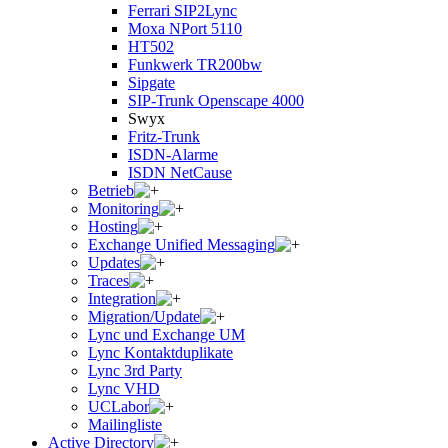
Ferrari SIP2Lync
Moxa NPort 5110
HT502
Funkwerk TR200bw
Sipgate
SIP-Trunk Openscape 4000
Swyx
Fritz-Trunk
ISDN-Alarme
ISDN NetCause
Betrieb
Monitoring
Hosting
Exchange Unified Messaging
Updates
Traces
Integration
Migration/Update
Lync und Exchange UM
Lync Kontaktduplikate
Lync 3rd Party
Lync VHD
UCLabor
Mailingliste
Active Directory