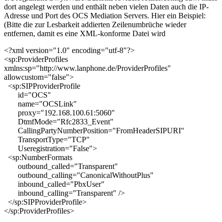
dort angelegt werden und enthält neben vielen Daten auch die IP-
Adresse und Port des OCS Mediation Servers. Hier ein Beispiel:
(Bitte die zur Lesbarkeit addierten Zeilenumbrüche wieder
entfernen, damit es eine XML-konforme Datei wird
<?xml version="1.0" encoding="utf-8"?>
<sp:ProviderProfiles
xmlns:sp="http://www.lanphone.de/ProviderProfiles"
allowcustom="false">
<sp:SIPProviderProfile
id="OCS"
name="OCSLink"
proxy="192.168.100.61:5060"
DtmfMode="Rfc2833_Event"
CallingPartyNumberPosition="FromHeaderSIPURI"
TransportType="TCP"
Useregistration="False">
<sp:NumberFormats
outbound_called="Transparent"
outbound_calling="CanonicalWithoutPlus"
inbound_called="PbxUser"
inbound_calling="Transparent" />
</sp:SIPProviderProfile>
</sp:ProviderProfiles>