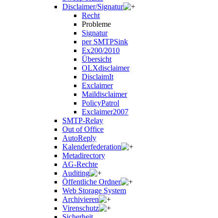
Disclaimer/Signatur
Recht
Probleme
Signatur
per SMTPSink
Ex200/2010
Übersicht
OLXdisclaimer
DisclaimIt
Exclaimer
Maildisclaimer
PolicyPatrol
Exclaimer2007
SMTP-Relay
Out of Office
AutoReply
Kalenderfederation
Metadirectory
AG-Rechte
Auditing
Öffentliche Ordner
Web Storage System
Archivieren
Virenschutz
Sicherheit