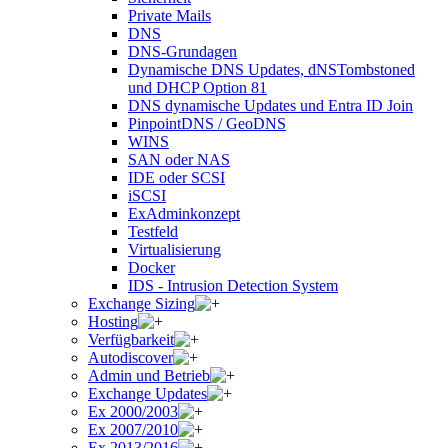
Private Mails
DNS
DNS-Grundagen
Dynamische DNS Updates, dNSTombstoned
und DHCP Option 81
DNS dynamische Updates und Entra ID Join
PinpointDNS / GeoDNS
WINS
SAN oder NAS
IDE oder SCSI
iSCSI
ExAdminkonzept
Testfeld
Virtualisierung
Docker
IDS - Intrusion Detection System
Exchange Sizing
Hosting
Verfügbarkeit
Autodiscover
Admin und Betrieb
Exchange Updates
Ex 2000/2003
Ex 2007/2010
Ex 2013/2016