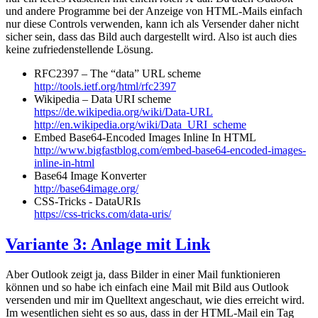
und andere Programme bei der Anzeige von HTML-Mails einfach
nur diese Controls verwenden, kann ich als Versender daher nicht
sicher sein, dass das Bild auch dargestellt wird. Also ist auch dies
keine zufriedenstellende Lösung.
RFC2397 – The “data” URL scheme
http://tools.ietf.org/html/rfc2397
Wikipedia – Data URI scheme
https://de.wikipedia.org/wiki/Data-URL
http://en.wikipedia.org/wiki/Data_URI_scheme
Embed Base64-Encoded Images Inline In HTML
http://www.bigfastblog.com/embed-base64-encoded-images-
inline-in-html
Base64 Image Konverter
http://base64image.org/
CSS-Tricks - DataURIs
https://css-tricks.com/data-uris/
Variante 3: Anlage mit Link
Aber Outlook zeigt ja, dass Bilder in einer Mail funktionieren
können und so habe ich einfach eine Mail mit Bild aus Outlook
versenden und mir im Quelltext angeschaut, wie dies erreicht wird.
Im wesentlichen sieht es so aus, dass in der HTML-Mail ein Tag