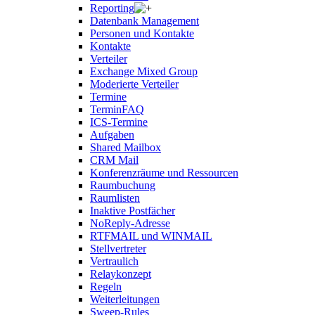
Reporting
Datenbank Management
Personen und Kontakte
Kontakte
Verteiler
Exchange Mixed Group
Moderierte Verteiler
Termine
TerminFAQ
ICS-Termine
Aufgaben
Shared Mailbox
CRM Mail
Konferenzräume und Ressourcen
Raumbuchung
Raumlisten
Inaktive Postfächer
NoReply-Adresse
RTFMAIL und WINMAIL
Stellvertreter
Vertraulich
Relaykonzept
Regeln
Weiterleitungen
Sweep-Rules