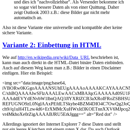
und dies ich "nachvollziehbar". Als Versender bekomme ich
so sogar viel bessere Daten als von einer Quittung. Daher
zeigt Outlook 2003 z.B.: diese Bilder gar nicht mehr
automatisch an.
Also ist diese Variante eine universelle und kompatible aber keine
sichere Variante.
Variante 2: Einbettung in HTML
Wie auf
http://en.wikipedia.org/wiki/Data_URL
beschrieben ist,
kann man auch direkt in die HTML-Datei binäre Daten einbinden.
Auch auf diesem Weg kann man z.B.: Bilder in einen Disclaimer
einfügen. Hier ein Beispiel:
<img src="data:image/png;base64,
iVBORw0KGgoAAAANSUhEUgAAAAoAAAAKCAYAAACN
C/xhBQAAAAlwSFlzAAALEwAACxMBAJqcGAAAAAd0SU1
AAAddEVYdENvbW1lbnQAQ3JlYXRlZCB3aXRoIFRoZSBHSU
REFUGNO9zL0NglAAxPEfdLTSkybe4BZM4DIO4C7OwQg2JoQ9
ch9//q1uH4TLzw4d6+ErXMMcXuHWxId3KOETnnXXV6MJpcq
vr4MkhoXe0rZigAAAABJRU5ErkJggg==" alt="Red dot" />
Allerdings ignoriert der Internet Explorer 7 diese Daten und stellt
nur ein leeres Kästchen mit einem roten X dar. Da auch Outlook