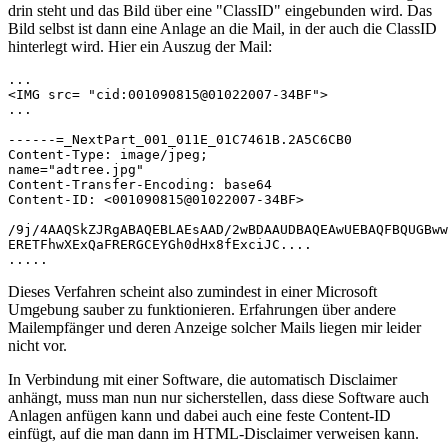
drin steht und das Bild über eine "ClassID" eingebunden wird. Das
Bild selbst ist dann eine Anlage an die Mail, in der auch die ClassID
hinterlegt wird. Hier ein Auszug der Mail:
...

<IMG src= "cid:001090815@01022007-34BF">

...

------=_NextPart_001_011E_01C7461B.2A5C6CB0

Content-Type: image/jpeg;

name="adtree.jpg"

Content-Transfer-Encoding: base64

Content-ID: <001090815@01022007-34BF>

/9j/4AAQSkZJRgABAQEBLAEsAAD/2wBDAAUDBAQEAwUEBAQFBQUGBww
ERETFhwXExQaFRERGCEYGh0dHx8fExciJC....

.....
Dieses Verfahren scheint also zumindest in einer Microsoft
Umgebung sauber zu funktionieren. Erfahrungen über andere
Mailempfänger und deren Anzeige solcher Mails liegen mir leider
nicht vor.
In Verbindung mit einer Software, die automatisch Disclaimer
anhängt, muss man nun nur sicherstellen, dass diese Software auch
Anlagen anfügen kann und dabei auch eine feste Content-ID
einfügt, auf die man dann im HTML-Disclaimer verweisen kann.