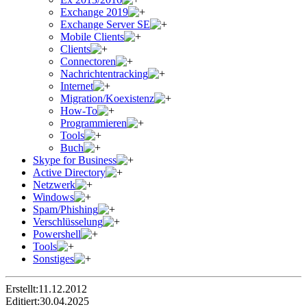
Exchange 2019
Exchange Server SE
Mobile Clients
Clients
Connectoren
Nachrichtentracking
Internet
Migration/Koexistenz
How-To
Programmieren
Tools
Buch
Skype for Business
Active Directory
Netzwerk
Windows
Spam/Phishing
Verschlüsselung
Powershell
Tools
Sonstiges
Erstellt:
11.12.2012
Editiert:
30.04.2025