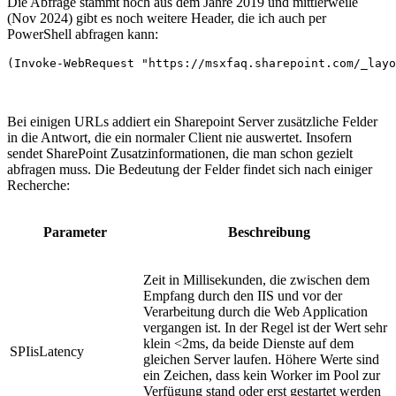
Die Abfrage stammt noch aus dem Jahre 2019 und mittlerweile
(Nov 2024) gibt es noch weitere Header, die ich auch per
PowerShell abfragen kann:
(Invoke-WebRequest "https://msxfaq.sharepoint.com/_layo
Bei einigen URLs addiert ein Sharepoint Server zusätzliche Felder
in die Antwort, die ein normaler Client nie auswertet. Insofern
sendet SharePoint Zusatzinformationen, die man schon gezielt
abfragen muss. Die Bedeutung der Felder findet sich nach einiger
Recherche:
Parameter
Beschreibung
Zeit in Millisekunden, die zwischen dem
Empfang durch den IIS und vor der
Verarbeitung durch die Web Application
vergangen ist. In der Regel ist der Wert sehr
klein <2ms, da beide Dienste auf dem
SPIisLatency
gleichen Server laufen. Höhere Werte sind
ein Zeichen, dass kein Worker im Pool zur
Verfügung stand oder erst gestartet werden