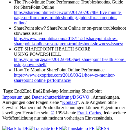
The Five-Minute Page Performance Troubleshooting Guide
for SharePoint Online
https://sharepointinterface.com/2017/07/07/the-five-minute-
page-performance-troubleshooting-guide-for-sharepoint-
online/
SharePoint slow? SharePoint Online or on-prem troubleshoot
slowness issues
https://www.lemonbits.com/2018/11/21/sharepoint-slow-
sharepoint-online-or-on-prem-troubleshoot-slowness-issues/
GET SHAREPOINT HEALTH SCORE
USING POWERSHELL
https://yuriburger.net/2012/04/03/get-sharepoint-health-score-
using-powershell/
How To Monitor SharePoint Online Performance
https://www.exoprise.com/2016/03/21/how-to-monitor-
sharepoint-online-performance/
Tags:
End2End End2End-http Monitoring SharePoint
Impressum
und
Datenschutzerklärung/DSGVO
. Anmerkungen,
Anregungen oder Fragen siehe "
Kontakt
". Alle Angaben ohne
Gewähr! Namen und Produktbezeichnungen können Eigentum der
jeweiligen Hersteller sein.
©
1998-heute
Frank Carius
, Jede weitere
Veröffentlichung nur mit meinem vorherigen Einverständnis.