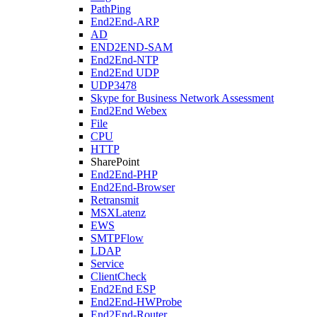
PathPing
End2End-ARP
AD
END2END-SAM
End2End-NTP
End2End UDP
UDP3478
Skype for Business Network Assessment
End2End Webex
File
CPU
HTTP
SharePoint
End2End-PHP
End2End-Browser
Retransmit
MSXLatenz
EWS
SMTPFlow
LDAP
Service
ClientCheck
End2End ESP
End2End-HWProbe
End2End-Router