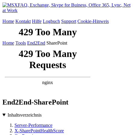
Home
Kontakt
Hilfe
Logbuch
Support
Cookie-Hinweis
Home
Tools
End2End
SharePoint
End2End-SharePoint
Inhaltsverzeichnis
Server-Performance
X-SharePointHealthScore