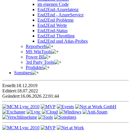
im eigenen Code
End2End-Azurelatenz
End2End - AzureService
End2End Probleme
End2End Werte
End2End-Status
End2End Throttling
End2End und Atlas-Probes
Reportweb
MS WinTools
Power BI
3rd Party Tools
Produkte
Sonstiges
Erstellt:
18.12.2019
Editiert:
18.07.2022
Geändert:
16.06.2026 22:01:44