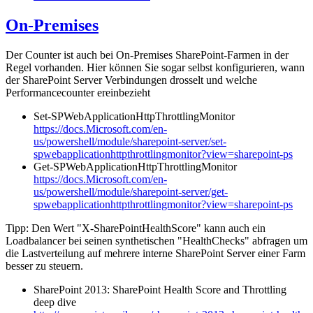
On-Premises
Der Counter ist auch bei On-Premises SharePoint-Farmen in der
Regel vorhanden. Hier können Sie sogar selbst konfigurieren, wann
der SharePoint Server Verbindungen drosselt und welche
Performancecounter ereinbezieht
Set-SPWebApplicationHttpThrottlingMonitor
https://docs.Microsoft.com/en-
us/powershell/module/sharepoint-server/set-
spwebapplicationhttpthrottlingmonitor?view=sharepoint-ps
Get-SPWebApplicationHttpThrottlingMonitor
https://docs.Microsoft.com/en-
us/powershell/module/sharepoint-server/get-
spwebapplicationhttpthrottlingmonitor?view=sharepoint-ps
Tipp: Den Wert "X-SharePointHealthScore" kann auch ein
Loadbalancer bei seinen synthetischen "HealthChecks" abfragen um
die Lastverteilung auf mehrere interne SharePoint Server einer Farm
besser zu steuern.
SharePoint 2013: SharePoint Health Score and Throttling
deep dive