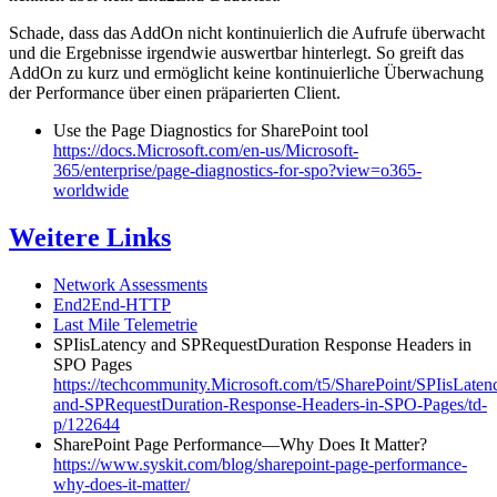
Schade, dass das AddOn nicht kontinuierlich die Aufrufe überwacht
und die Ergebnisse irgendwie auswertbar hinterlegt. So greift das
AddOn zu kurz und ermöglicht keine kontinuierliche Überwachung
der Performance über einen präparierten Client.
Use the Page Diagnostics for SharePoint tool
https://docs.Microsoft.com/en-us/Microsoft-
365/enterprise/page-diagnostics-for-spo?view=o365-
worldwide
Weitere Links
Network Assessments
End2End-HTTP
Last Mile Telemetrie
SPIisLatency and SPRequestDuration Response Headers in
SPO Pages
https://techcommunity.Microsoft.com/t5/SharePoint/SPIisLaten
and-SPRequestDuration-Response-Headers-in-SPO-Pages/td-
p/122644
SharePoint Page Performance—Why Does It Matter?
https://www.syskit.com/blog/sharepoint-page-performance-
why-does-it-matter/