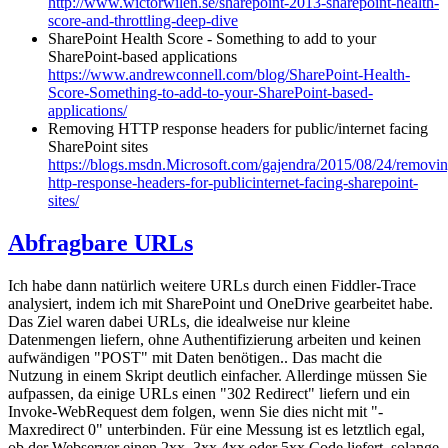
http://www.wictorwilen.se/sharepoint-2013-sharepoint-health-
score-and-throttling-deep-dive
SharePoint Health Score - Something to add to your
SharePoint-based applications
https://www.andrewconnell.com/blog/SharePoint-Health-
Score-Something-to-add-to-your-SharePoint-based-
applications/
Removing HTTP response headers for public/internet facing
SharePoint sites
https://blogs.msdn.Microsoft.com/gajendra/2015/08/24/removin
http-response-headers-for-publicinternet-facing-sharepoint-
sites/
Abfragbare URLs
Ich habe dann natürlich weitere URLs durch einen Fiddler-Trace
analysiert, indem ich mit SharePoint und OneDrive gearbeitet habe.
Das Ziel waren dabei URLs, die idealweise nur kleine
Datenmengen liefern, ohne Authentifizierung arbeiten und keinen
aufwändigen "POST" mit Daten benötigen.. Das macht die
Nutzung in einem Skript deutlich einfacher. Allerdinge müssen Sie
aufpassen, da einige URLs einen "302 Redirect" liefern und ein
Invoke-WebRequest dem folgen, wenn Sie dies nicht mit "-
Maxredirect 0" unterbinden. Für eine Messung ist es letztlich egal,
ob der Webserver einen 2xx, 3xx,4xx oder 5xx Code liefert, solange