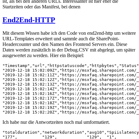
ist, als bei den anderen URLs. Interessanter ist hier eher die
Startzeiten oder das Manifest, bei denen
End2End-HTTP
Mit diesem Wissen habe ich den Code von end2end-http um weitere
URL-Templates erweitert und sammle auch die SharePoint-
Headercounter und den Namen des Frontend Servers ein. Diese
Daten werden zusätzlich in der Debug.CSV mit abgelegt, um später
ausgewertet zu werden. Hier ein Beispiel:
"Timestamp","url","httpstatuscode","httpbytes","Status"
"2019-12-18 15:02:09Z","https://msxfaq.sharepoint.com/_
"2019-12-18 15:02:11Z","https://msxfaq.sharepoint.com/_
"2019-12-18 15:02:12Z","https://msxfaq.sharepoint.com/_
"2019-12-18 15:02:13Z","https://msxfaq.sharepoint.com/_
"2019-12-18 15:02:14Z","https://msxfaq.sharepoint.com/_
"2019-12-18 15:02:16Z","https://msxfaq.sharepoint.com/_
"2019-12-18 15:02:17Z","https://msxfaq.sharepoint.com/_
"2019-12-18 15:02:18Z","https://msxfaq.sharepoint.com/_
"2019-12-18 15:02:19Z","https://msxfaq.sharepoint.com/_
"2019-12-18 15:02:20Z","https://msxfaq.sharepoint.com/_
Ich habe nur die Antwortzeiten noch mal umformatiert.
"totalduration","networkduration","avg10","Spiislatency
"177",          "129",            "129",  "1",         