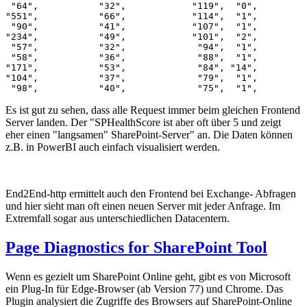
 "64",           "32",            "119",  "0",         
"551",           "66",            "114",  "1",         
 "90",           "41",            "107",  "1",         
"234",           "49",            "101",  "2",         
 "57",           "32",             "94",  "1",         
 "58",           "36",             "88",  "1",         
"171",           "53",             "84", "14",         
"104",           "37",             "79",  "1",         
 "98",           "40",             "75",  "1",         
Es ist gut zu sehen, dass alle Request immer beim gleichen Frontend
Server landen. Der "SPHealthScore ist aber oft über 5 und zeigt
eher einen "langsamen" SharePoint-Server" an. Die Daten können
z.B. in PowerBI auch einfach visualisiert werden.
End2End-http ermittelt auch den Frontend bei Exchange- Abfragen
und hier sieht man oft einen neuen Server mit jeder Anfrage. Im
Extremfall sogar aus unterschiedlichen Datacentern.
Page Diagnostics for SharePoint Tool
Wenn es gezielt um SharePoint Online geht, gibt es von Microsoft
ein Plug-In für Edge-Browser (ab Version 77) und Chrome. Das
Plugin analysiert die Zugriffe des Browsers auf SharePoint-Online