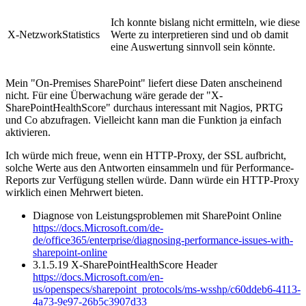
Ich konnte bislang nicht ermitteln, wie diese
X-NetzworkStatistics
Werte zu interpretieren sind und ob damit
eine Auswertung sinnvoll sein könnte.
Mein "On-Premises SharePoint" liefert diese Daten anscheinend
nicht. Für eine Überwachung wäre gerade der "X-
SharePointHealthScore" durchaus interessant mit Nagios, PRTG
und Co abzufragen. Vielleicht kann man die Funktion ja einfach
aktivieren.
Ich würde mich freue, wenn ein HTTP-Proxy, der SSL aufbricht,
solche Werte aus den Antworten einsammeln und für Performance-
Reports zur Verfügung stellen würde. Dann würde ein HTTP-Proxy
wirklich einen Mehrwert bieten.
Diagnose von Leistungsproblemen mit SharePoint Online
https://docs.Microsoft.com/de-
de/office365/enterprise/diagnosing-performance-issues-with-
sharepoint-online
3.1.5.19 X-SharePointHealthScore Header
https://docs.Microsoft.com/en-
us/openspecs/sharepoint_protocols/ms-wsshp/c60ddeb6-4113-
4a73-9e97-26b5c3907d33