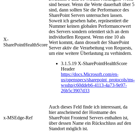
sind besser. Wenn die Werte dauerhaft über 5
sind, dann sollten Sie die Performance des
SharePoint Servers untersuchen lassen.
Soweit ich gesehen habe, repräsentiert die
Nummer keinen globalen Performancewert
des Servers sondern orientiert sich an dem
individuellen Request. Wenn eine 10 als
X-
Wert kommt, dann drosselt der SharePoint
SharePointHealthScore
Server aktiv die Verarbeitung von Requests,
um eine weitere Überlastung zu verhindern.
3.1.5.19 X-SharePointHealthScore
Header
https://docs.Microsoft.com/en-
us/openspecs/sharepoint_protocols/ms-
wsshp/c60ddeb6-4113-4a73-9e97-
26b5c3907d33
Auch dieses Feld finde ich interessant, da
hier anscheinend der Hostname des
x-MSEdge-Ref
SharePoint Frontend Servers enthalten ist,
über dessen Name ein Rückschluss auf den
Standort möglich ist.