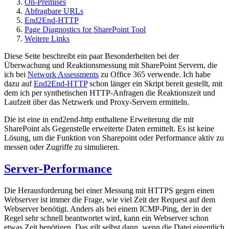
On-Premises
Abfragbare URLs
End2End-HTTP
Page Diagnostics for SharePoint Tool
Weitere Links
Diese Seite beschreibt ein paar Besonderheiten bei der
Überwachung und Reaktionsmessung mit SharePoint Servern, die
ich bei
Network Assessments
zu Office 365 verwende. Ich habe
dazu auf
End2End-HTTP
schon länger ein Skript bereit gestellt, mit
dem ich per synthetischen HTTP-Anfragen die Reaktionszeit und
Laufzeit über das Netzwerk und Proxy-Servern ermitteln.
Die ist eine in end2end-http enthaltene Erweiterung die mit
SharePoint als Gegenstelle erweiterte Daten ermittelt. Es ist keine
Lösung, um die Funktion von Sharepoint oder Performance aktiv zu
messen oder Zugriffe zu simulieren.
Server-Performance
Die Herausforderung bei einer Messung mit HTTPS gegen einen
Webserver ist immer die Frage, wie viel Zeit der Request auf dem
Webserver benötigt. Anders als bei einem ICMP-Ping, der in der
Regel sehr schnell beantwortet wird, kann ein Webserver schon
etwas Zeit benötigen. Das gilt selbst dann, wenn die Datei eigentlich