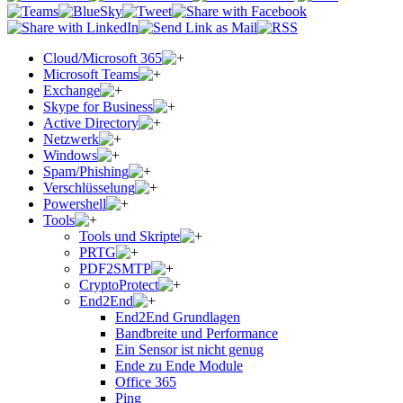
Cloud/Microsoft 365
Microsoft Teams
Exchange
Skype for Business
Active Directory
Netzwerk
Windows
Spam/Phishing
Verschlüsselung
Powershell
Tools
Tools und Skripte
PRTG
PDF2SMTP
CryptoProtect
End2End
End2End Grundlagen
Bandbreite und Performance
Ein Sensor ist nicht genug
Ende zu Ende Module
Office 365
Ping