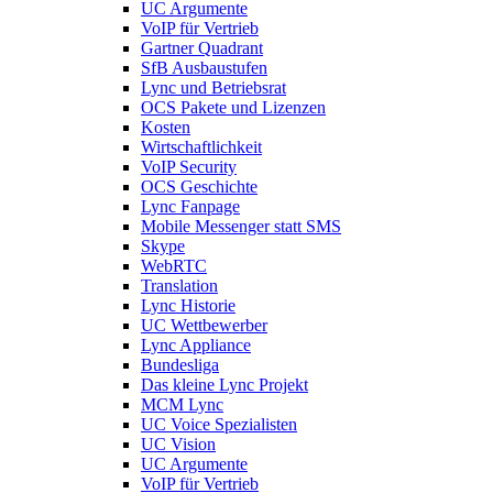
UC Argumente
VoIP für Vertrieb
Gartner Quadrant
SfB Ausbaustufen
Lync und Betriebsrat
OCS Pakete und Lizenzen
Kosten
Wirtschaftlichkeit
VoIP Security
OCS Geschichte
Lync Fanpage
Mobile Messenger statt SMS
Skype
WebRTC
Translation
Lync Historie
UC Wettbewerber
Lync Appliance
Bundesliga
Das kleine Lync Projekt
MCM Lync
UC Voice Spezialisten
UC Vision
UC Argumente
VoIP für Vertrieb