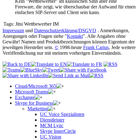
Kein "Wettbewerber" im klassischen Sinn aber eine
Freeware, die zeigt, wie überschaubar der Aufwand für einen
einfachen SIP-Server und Client sein kann.
Tags:
Jitsi Wettbewerber IM
Impressum
und
Datenschutzerklärung/DSGVO
. Anmerkungen,
Anregungen oder Fragen siehe "
Kontakt
". Alle Angaben ohne
Gewähr! Namen und Produktbezeichnungen können Eigentum der
jeweiligen Hersteller sein.
©
1998-heute
Frank Carius
, Jede weitere
Veröffentlichung nur mit meinem vorherigen Einverständnis.
Cloud/Microsoft 365
Microsoft Teams
Exchange
Skype for Business
Marketing
UC Voice Spezialisten
Dienstleister
MCM Lync
Skype InnerCircle
UC Vision