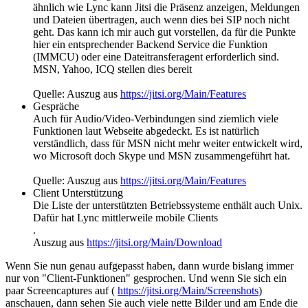
ähnlich wie Lync kann Jitsi die Präsenz anzeigen, Meldungen
und Dateien übertragen, auch wenn dies bei SIP noch nicht
geht. Das kann ich mir auch gut vorstellen, da für die Punkte
hier ein entsprechender Backend Service die Funktion
(IMMCU) oder eine Dateitransferagent erforderlich sind.
MSN, Yahoo, ICQ stellen dies bereit
Quelle: Auszug aus
https://jitsi.org/Main/Features
Gespräche
Auch für Audio/Video-Verbindungen sind ziemlich viele
Funktionen laut Webseite abgedeckt. Es ist natürlich
verständlich, dass für MSN nicht mehr weiter entwickelt wird,
wo Microsoft doch Skype und MSN zusammengeführt hat.
Quelle: Auszug aus
https://jitsi.org/Main/Features
Client Unterstützung
Die Liste der unterstützten Betriebssysteme enthält auch Unix.
Dafür hat Lync mittlerweile mobile Clients
.
Auszug aus
https://jitsi.org/Main/Download
Wenn Sie nun genau aufgepasst haben, dann wurde bislang immer
nur von "Client-Funktionen" gesprochen. Und wenn Sie sich ein
paar Screencaptures auf (
https://jitsi.org/Main/Screenshots
)
anschauen, dann sehen Sie auch viele nette Bilder und am Ende die