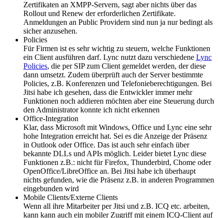
Zertifikaten an XMPP-Servern, sagt aber nichts über das
Rollout und Renew der erforderlichen Zertifikate.
Anmeldungen an Public Providern sind nun ja nur bedingt als
sicher anzusehen.
Policies
Für Firmen ist es sehr wichtig zu steuern, welche Funktionen
ein Client ausführen darf. Lync nutzt dazu verschiedene
Lync
Policies
, die per SIP zum Client gemeldet werden, der diese
dann umsetzt. Zudem überprüft auch der Server bestimmte
Policies, z.B. Konferenzen und Telefonieberechtigungen. Bei
Jitsi habe ich gesehen, dass die Entwickler immer mehr
Funktionen noch addieren möchten aber eine Steuerung durch
den Administrator konnte ich nicht erkennen
Office-Integration
Klar, dass Microsoft mit Windows, Office und Lync eine sehr
hohe Integration erreicht hat. Sei es die Anzeige der Präsenz
in Outlook oder Office. Das ist auch sehr einfach über
bekannte DLLs und APIs möglich. Leider bietet Lync diese
Funktionen z.B.: nicht für Firefox, Thunderbird, Chome oder
OpenOffice/LibreOffice an. Bei Jitsi habe ich überhaupt
nichts gefunden, wie die Präsenz z.B. in anderen Programmen
eingebunden wird
Mobile Clients/Externe Clients
Wenn all ihre Mitarbeiter per Jitsi und z.B. ICQ etc. arbeiten,
kann kann auch ein mobiler Zugriff mit einem ICQ-Client auf