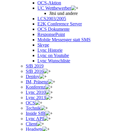
OCS-Aktion
UC Wettbewerber
Jitsi und andere
LCS2003/2005
E2K Conference Server
OCS Dokumente
ResponsePoint
Mobile Messenger statt SMS
Skype
Lync Historie
Lync on Youtube
Lync Wunschliste
SfB 2019
SfB 2016
Deploy
IM, Präsenz
Konferenz
Lync 2010
Lync 2013
OCS
Technik
Inside SfB
Lync API
Client
Headsets