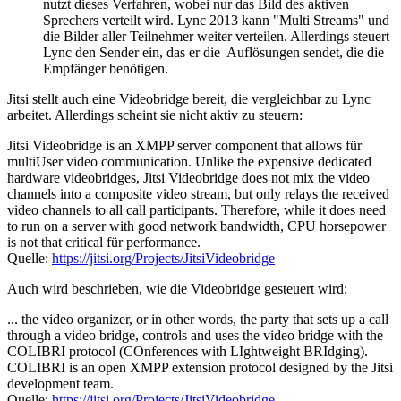
nutzt dieses Verfahren, wobei nur das Bild des aktiven
Sprechers verteilt wird. Lync 2013 kann "Multi Streams" und
die Bilder aller Teilnehmer weiter verteilen. Allerdings steuert
Lync den Sender ein, das er die Auflösungen sendet, die die
Empfänger benötigen.
Jitsi stellt auch eine Videobridge bereit, die vergleichbar zu Lync
arbeitet. Allerdings scheint sie nicht aktiv zu steuern:
Jitsi Videobridge is an XMPP server component that allows für
multiUser video communication. Unlike the expensive dedicated
hardware videobridges, Jitsi Videobridge does not mix the video
channels into a composite video stream, but only relays the received
video channels to all call participants. Therefore, while it does need
to run on a server with good network bandwidth, CPU horsepower
is not that critical für performance.
Quelle:
https://jitsi.org/Projects/JitsiVideobridge
Auch wird beschrieben, wie die Videobridge gesteuert wird:
... the video organizer, or in other words, the party that sets up a call
through a video bridge, controls and uses the video bridge with the
COLIBRI protocol (COnferences with LIghtweight BRIdging).
COLIBRI is an open XMPP extension protocol designed by the Jitsi
development team.
Quelle:
https://jitsi.org/Projects/JitsiVideobridge