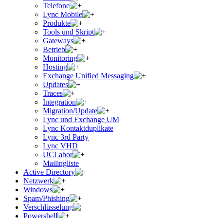
Telefone
Lync Mobile
Produkte
Tools und Skript
Gateways
Betrieb
Monitoring
Hosting
Exchange Unified Messaging
Updates
Traces
Integration
Migration/Update
Lync und Exchange UM
Lync Kontaktduplikate
Lync 3rd Party
Lync VHD
UCLabor
Mailingliste
Active Directory
Netzwerk
Windows
Spam/Phishing
Verschlüsselung
Powershell