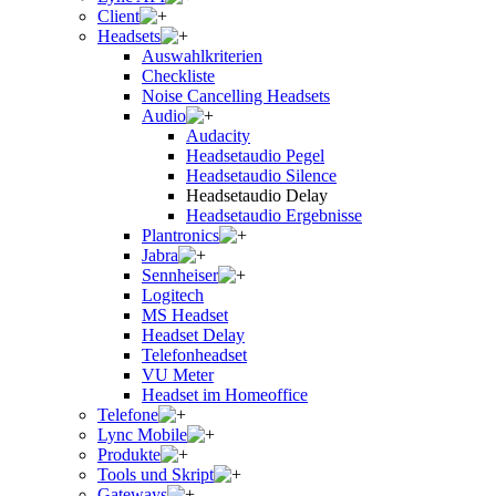
Client
Headsets
Auswahlkriterien
Checkliste
Noise Cancelling Headsets
Audio
Audacity
Headsetaudio Pegel
Headsetaudio Silence
Headsetaudio Delay
Headsetaudio Ergebnisse
Plantronics
Jabra
Sennheiser
Logitech
MS Headset
Headset Delay
Telefonheadset
VU Meter
Headset im Homeoffice
Telefone
Lync Mobile
Produkte
Tools und Skript
Gateways