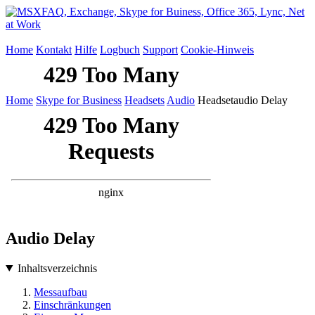
Home
Kontakt
Hilfe
Logbuch
Support
Cookie-Hinweis
Home
Skype for Business
Headsets
Audio
Headsetaudio Delay
Audio Delay
Inhaltsverzeichnis
Messaufbau
Einschränkungen