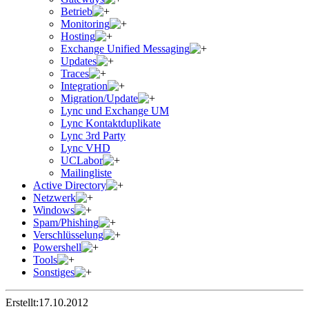
Betrieb
Monitoring
Hosting
Exchange Unified Messaging
Updates
Traces
Integration
Migration/Update
Lync und Exchange UM
Lync Kontaktduplikate
Lync 3rd Party
Lync VHD
UCLabor
Mailingliste
Active Directory
Netzwerk
Windows
Spam/Phishing
Verschlüsselung
Powershell
Tools
Sonstiges
Erstellt:
17.10.2012