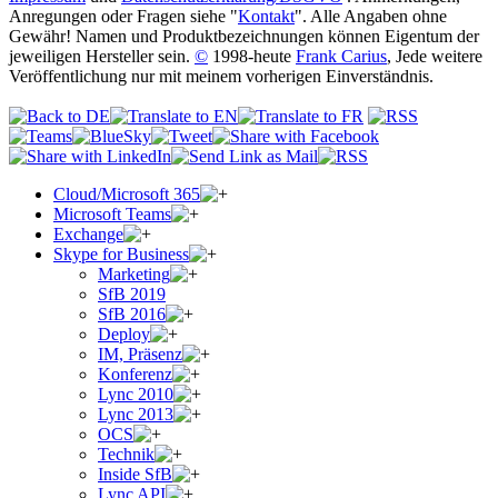
Anregungen oder Fragen siehe "
Kontakt
". Alle Angaben ohne
Gewähr! Namen und Produktbezeichnungen können Eigentum der
jeweiligen Hersteller sein.
©
1998-heute
Frank Carius
, Jede weitere
Veröffentlichung nur mit meinem vorherigen Einverständnis.
Cloud/Microsoft 365
Microsoft Teams
Exchange
Skype for Business
Marketing
SfB 2019
SfB 2016
Deploy
IM, Präsenz
Konferenz
Lync 2010
Lync 2013
OCS
Technik
Inside SfB
Lync API