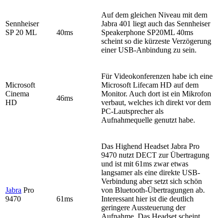
Auf dem gleichen Niveau mit dem
Sennheiser
Jabra 401 liegt auch das Sennheiser
SP 20 ML
40ms
Speakerphone SP20ML 40ms
scheint so die kürzeste Verzögerung
einer USB-Anbindung zu sein.
Für Videokonferenzen habe ich eine
Microsoft
Microsoft Lifecam HD auf dem
Cinema
Monitor. Auch dort ist ein Mikrofon
46ms
HD
verbaut, welches ich direkt vor dem
PC-Lautsprecher als
Aufnahmequelle genutzt habe.
Das Highend Headset Jabra Pro
9470 nutzt DECT zur Übertragung
und ist mit 61ms zwar etwas
langsamer als eine direkte USB-
Verbindung aber setzt sich schön
Jabra
Pro
von Bluetooth-Übertragungen ab.
9470
61ms
Interessant hier ist die deutlich
geringere Aussteuerung der
Aufnahme. Das Headset scheint