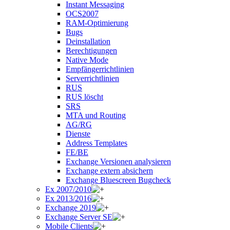
Instant Messaging
OCS2007
RAM-Optimierung
Bugs
Deinstallation
Berechtigungen
Native Mode
Empfängerrichtlinien
Serverrichtlinien
RUS
RUS löscht
SRS
MTA und Routing
AG/RG
Dienste
Address Templates
FE/BE
Exchange Versionen analysieren
Exchange extern absichern
Exchange Bluescreen Bugcheck
Ex 2007/2010
Ex 2013/2016
Exchange 2019
Exchange Server SE
Mobile Clients