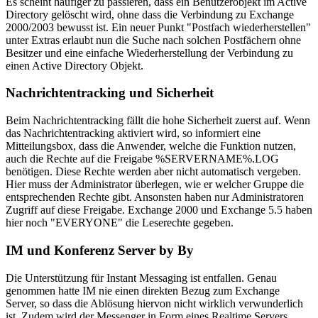
Es scheint häufiger zu passieren, dass ein Benutzerobjekt im Active
Directory gelöscht wird, ohne dass die Verbindung zu Exchange
2000/2003 bewusst ist. Ein neuer Punkt "Postfach wiederherstellen"
unter Extras erlaubt nun die Suche nach solchen Postfächern ohne
Besitzer und eine einfache Wiederherstellung der Verbindung zu
einen Active Directory Objekt.
Nachrichtentracking und Sicherheit
Beim Nachrichtentracking fällt die hohe Sicherheit zuerst auf. Wenn
das Nachrichtentracking aktiviert wird, so informiert eine
Mitteilungsbox, dass die Anwender, welche die Funktion nutzen,
auch die Rechte auf die Freigabe %SERVERNAME%.LOG
benötigen. Diese Rechte werden aber nicht automatisch vergeben.
Hier muss der Administrator überlegen, wie er welcher Gruppe die
entsprechenden Rechte gibt. Ansonsten haben nur Administratoren
Zugriff auf diese Freigabe. Exchange 2000 und Exchange 5.5 haben
hier noch "EVERYONE" die Leserechte gegeben.
IM und Konferenz Server by By
Die Unterstützung für Instant Messaging ist entfallen. Genau
genommen hatte IM nie einen direkten Bezug zum Exchange
Server, so dass die Ablösung hiervon nicht wirklich verwunderlich
ist. Zudem wird der Messenger in Form eines Realtime Servers