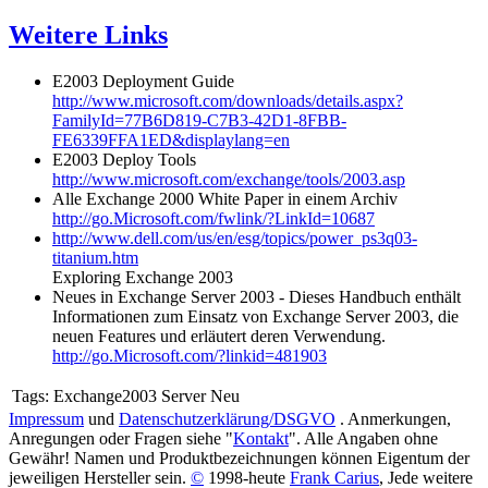
Weitere Links
E2003 Deployment Guide
http://www.microsoft.com/downloads/details.aspx?
FamilyId=77B6D819-C7B3-42D1-8FBB-
FE6339FFA1ED&displaylang=en
E2003 Deploy Tools
http://www.microsoft.com/exchange/tools/2003.asp
Alle Exchange 2000 White Paper in einem Archiv
http://go.Microsoft.com/fwlink/?LinkId=10687
http://www.dell.com/us/en/esg/topics/power_ps3q03-
titanium.htm
Exploring Exchange 2003
Neues in Exchange Server 2003 - Dieses Handbuch enthält
Informationen zum Einsatz von Exchange Server 2003, die
neuen Features und erläutert deren Verwendung.
http://go.Microsoft.com/?linkid=481903
Tags:
Exchange2003 Server Neu
Impressum
und
Datenschutzerklärung/DSGVO
. Anmerkungen,
Anregungen oder Fragen siehe "
Kontakt
". Alle Angaben ohne
Gewähr! Namen und Produktbezeichnungen können Eigentum der
jeweiligen Hersteller sein.
©
1998-heute
Frank Carius
, Jede weitere