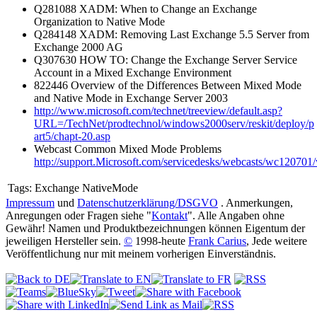
Q281088 XADM: When to Change an Exchange
Organization to Native Mode
Q284148 XADM: Removing Last Exchange 5.5 Server from
Exchange 2000 AG
Q307630 HOW TO: Change the Exchange Server Service
Account in a Mixed Exchange Environment
822446 Overview of the Differences Between Mixed Mode
and Native Mode in Exchange Server 2003
http://www.microsoft.com/technet/treeview/default.asp?
URL=/TechNet/prodtechnol/windows2000serv/reskit/deploy/p
art5/chapt-20.asp
Webcast Common Mixed Mode Problems
http://support.Microsoft.com/servicedesks/webcasts/wc12070
Tags:
Exchange NativeMode
Impressum
und
Datenschutzerklärung/DSGVO
. Anmerkungen,
Anregungen oder Fragen siehe "
Kontakt
". Alle Angaben ohne
Gewähr! Namen und Produktbezeichnungen können Eigentum der
jeweiligen Hersteller sein.
©
1998-heute
Frank Carius
, Jede weitere
Veröffentlichung nur mit meinem vorherigen Einverständnis.