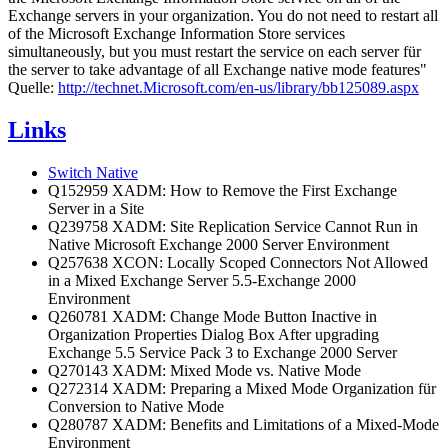
Exchange servers in your organization. You do not need to restart all
of the Microsoft Exchange Information Store services
simultaneously, but you must restart the service on each server für
the server to take advantage of all Exchange native mode features"
Quelle:
http://technet.Microsoft.com/en-us/library/bb125089.aspx
Links
Switch Native
Q152959 XADM: How to Remove the First Exchange
Server in a Site
Q239758 XADM: Site Replication Service Cannot Run in
Native Microsoft Exchange 2000 Server Environment
Q257638 XCON: Locally Scoped Connectors Not Allowed
in a Mixed Exchange Server 5.5-Exchange 2000
Environment
Q260781 XADM: Change Mode Button Inactive in
Organization Properties Dialog Box After upgrading
Exchange 5.5 Service Pack 3 to Exchange 2000 Server
Q270143 XADM: Mixed Mode vs. Native Mode
Q272314 XADM: Preparing a Mixed Mode Organization für
Conversion to Native Mode
Q280787 XADM: Benefits and Limitations of a Mixed-Mode
Environment