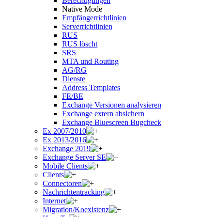
Berechtigungen
Native Mode
Empfängerrichtlinien
Serverrichtlinien
RUS
RUS löscht
SRS
MTA und Routing
AG/RG
Dienste
Address Templates
FE/BE
Exchange Versionen analysieren
Exchange extern absichern
Exchange Bluescreen Bugcheck
Ex 2007/2010
Ex 2013/2016
Exchange 2019
Exchange Server SE
Mobile Clients
Clients
Connectoren
Nachrichtentracking
Internet
Migration/Koexistenz