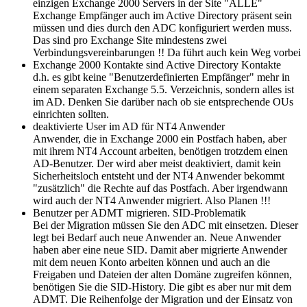
einzigen Exchange 2000 Servers in der Site "ALLE"
Exchange Empfänger auch im Active Directory präsent sein
müssen und dies durch den ADC konfiguriert werden muss.
Das sind pro Exchange Site mindestens zwei
Verbindungsvereinbarungen !! Da führt auch kein Weg vorbei
Exchange 2000 Kontakte sind Active Directory Kontakte
d.h. es gibt keine "Benutzerdefinierten Empfänger" mehr in
einem separaten Exchange 5.5. Verzeichnis, sondern alles ist
im AD. Denken Sie darüber nach ob sie entsprechende OUs
einrichten sollten.
deaktivierte User im AD für NT4 Anwender
Anwender, die in Exchange 2000 ein Postfach haben, aber
mit ihrem NT4 Account arbeiten, benötigen trotzdem einen
AD-Benutzer. Der wird aber meist deaktiviert, damit kein
Sicherheitsloch entsteht und der NT4 Anwender bekommt
"zusätzlich" die Rechte auf das Postfach. Aber irgendwann
wird auch der NT4 Anwender migriert. Also Planen !!!
Benutzer per ADMT migrieren. SID-Problematik
Bei der Migration müssen Sie den ADC mit einsetzen. Dieser
legt bei Bedarf auch neue Anwender an. Neue Anwender
haben aber eine neue SID. Damit aber migrierte Anwender
mit dem neuen Konto arbeiten können und auch an die
Freigaben und Dateien der alten Domäne zugreifen können,
benötigen Sie die SID-History. Die gibt es aber nur mit dem
ADMT. Die Reihenfolge der Migration und der Einsatz von