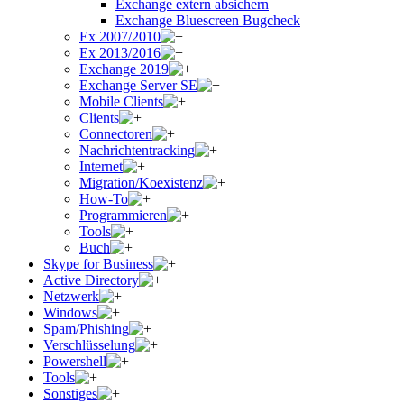
Exchange extern absichern
Exchange Bluescreen Bugcheck
Ex 2007/2010
Ex 2013/2016
Exchange 2019
Exchange Server SE
Mobile Clients
Clients
Connectoren
Nachrichtentracking
Internet
Migration/Koexistenz
How-To
Programmieren
Tools
Buch
Skype for Business
Active Directory
Netzwerk
Windows
Spam/Phishing
Verschlüsselung
Powershell
Tools
Sonstiges