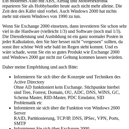
Ein modernes Auto mit ABS, Airbag und Motorelektronik
reparieren Sie als Hobbybastler heute auch nicht mehr alleine. Die
Zeit den des Käfer sind vorbei. Auch Windows 2000 hat nichts
mehr mit einem Windows von 1990 zu tun.
Wenn Sie Exchange 2000 einsetzen, dann investieren Sie schon sehr
viel in die Hardware (vielleicht 1/3) und Software (noch mal 1/3).
Die Dienstleistung und Ausbildung ist ein ganz normaler Posten in
jeder Kalkulation, den Sie hier besser nicht "vergessen" sollten, da
sonst ihre schöne Welt sehr bald im Regen steht kommt. Und es
wäre schade, wenn Sie ein so gutes Produkt wie Exchange 2000
und Windows 2000 gar nicht zur Geltung kommen lassen würden.
Daher meine Empfehlung und auch Bitte:
Informieren Sie sich über die Konzepte und Techniken des
Active Directory
Ohne AD funktioniert kein Exchange. Stichpunkte hierbei
sind Tree, Forrest, Domain, OU, ADC, DNS, WINS, GC,
Schema Master, RID-Master, PDC Emulator, SID
Problematik etc
Informieren sie sich über die Funktion von Windows 2000
Server
RAID, Partitionierung, TCP/IP, DNS, IPSec, VPN, Ports,
SMTP
Informieren Sie sich über Exchange 2000