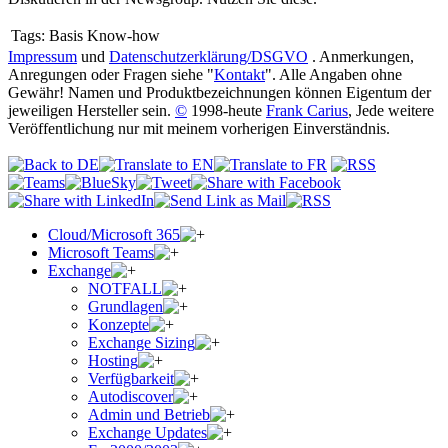
Tags:
Basis Know-how
Impressum
und
Datenschutzerklärung/DSGVO
. Anmerkungen,
Anregungen oder Fragen siehe "
Kontakt
". Alle Angaben ohne
Gewähr! Namen und Produktbezeichnungen können Eigentum der
jeweiligen Hersteller sein.
©
1998-heute
Frank Carius
, Jede weitere
Veröffentlichung nur mit meinem vorherigen Einverständnis.
Cloud/Microsoft 365
Microsoft Teams
Exchange
NOTFALL
Grundlagen
Konzepte
Exchange Sizing
Hosting
Verfügbarkeit
Autodiscover
Admin und Betrieb
Exchange Updates