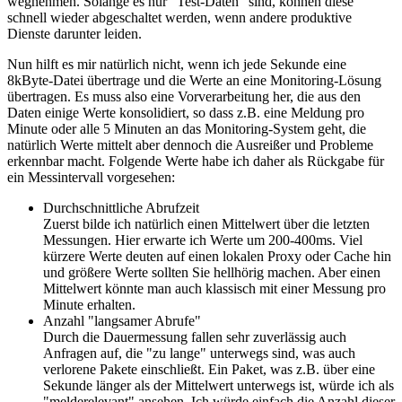
wegnehmen. Solange es nur "Test-Daten" sind, können diese
schnell wieder abgeschaltet werden, wenn andere produktive
Dienste darunter leiden.
Nun hilft es mir natürlich nicht, wenn ich jede Sekunde eine
8kByte-Datei übertrage und die Werte an eine Monitoring-Lösung
übertragen. Es muss also eine Vorverarbeitung her, die aus den
Daten einige Werte konsolidiert, so dass z.B. eine Meldung pro
Minute oder alle 5 Minuten an das Monitoring-System geht, die
natürlich Werte mittelt aber dennoch die Ausreißer und Probleme
erkennbar macht. Folgende Werte habe ich daher als Rückgabe für
ein Messintervall vorgesehen:
Durchschnittliche Abrufzeit
Zuerst bilde ich natürlich einen Mittelwert über die letzten
Messungen. Hier erwarte ich Werte um 200-400ms. Viel
kürzere Werte deuten auf einen lokalen Proxy oder Cache hin
und größere Werte sollten Sie hellhörig machen. Aber einen
Mittelwert könnte man auch klassisch mit einer Messung pro
Minute erhalten.
Anzahl "langsamer Abrufe"
Durch die Dauermessung fallen sehr zuverlässig auch
Anfragen auf, die "zu lange" unterwegs sind, was auch
verlorene Pakete einschließt. Ein Paket, was z.B. über eine
Sekunde länger als der Mittelwert unterwegs ist, würde ich als
"melderelevant" ansehen. Ich würde einfach die Anzahl dieser