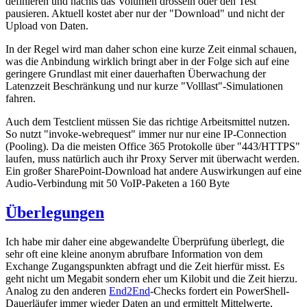
definieren und nachts das Volumen drosseln oder den Test
pausieren. Aktuell kostet aber nur der "Download" und nicht der
Upload von Daten.
In der Regel wird man daher schon eine kurze Zeit einmal schauen,
was die Anbindung wirklich bringt aber in der Folge sich auf eine
geringere Grundlast mit einer dauerhaften Überwachung der
Latenzzeit Beschränkung und nur kurze "Volllast"-Simulationen
fahren.
Auch dem Testclient müssen Sie das richtige Arbeitsmittel nutzen.
So nutzt "invoke-webrequest" immer nur nur eine IP-Connection
(Pooling). Da die meisten Office 365 Protokolle über "443/HTTPS"
laufen, muss natürlich auch ihr Proxy Server mit überwacht werden.
Ein großer SharePoint-Download hat andere Auswirkungen auf eine
Audio-Verbindung mit 50 VoIP-Paketen a 160 Byte
Überlegungen
Ich habe mir daher eine abgewandelte Überprüfung überlegt, die
sehr oft eine kleine anonym abrufbare Information von dem
Exchange Zugangspunkten abfragt und die Zeit hierfür misst. Es
geht nicht um Megabit sondern eher um Kilobit und die Zeit hierzu.
Analog zu den anderen
End2End
-Checks fordert ein PowerShell-
Dauerläufer immer wieder Daten an und ermittelt Mittelwerte,