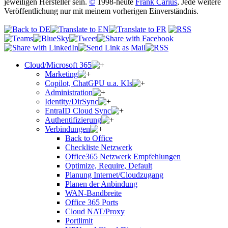
jeweiligen Hersteller sein.
©
1998-heute
Frank Carius
, Jede weitere
Veröffentlichung nur mit meinem vorherigen Einverständnis.
Cloud/Microsoft 365
Marketing
Copilot, ChatGPU u.a. KIs
Administration
Identity/DirSync
EntraID Cloud Sync
Authentifizierung
Verbindungen
Back to Office
Checkliste Netzwerk
Office365 Netzwerk Empfehlungen
Optimize, Require, Default
Planung Internet/Cloudzugang
Planen der Anbindung
WAN-Bandbreite
Office 365 Ports
Cloud NAT/Proxy
Portlimit