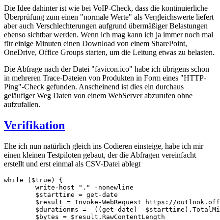
Die Idee dahinter ist wie bei VoIP-Check, dass die kontinuierliche
Überprüfung zum einen "normale Werte" als Vergleichswerte liefert
aber auch Verschlechterungen aufgrund übermäßiger Belastungen
ebenso sichtbar werden. Wenn ich mag kann ich ja immer noch mal
für einige Minuten einen Download von einem SharePoint,
OneDrive, Office Groups starten, um die Leitung etwas zu belasten.
Die Abfrage nach der Datei "favicon.ico" habe ich übrigens schon
in mehreren Trace-Dateien von Produkten in Form eines "HTTP-
Ping"-Check gefunden. Anscheinend ist dies ein durchaus
geläufiger Weg Daten von einem WebServer abzurufen ohne
aufzufallen.
Verifikation
Ehe ich nun natürlich gleich ins Codieren einsteige, habe ich mir
einen kleinen Testpiloten gebaut, der die Abfragen vereinfacht
erstellt und erst einmal als CSV-Datei ablegt
while ($true) {

	write-host "." -nonewline

	$starttime = get-date	

	$result = Invoke-WebRequest https://outlook.office365.com/favicon.ico

	$durationms =  ((get-date) -$starttime).TotalMilliseconds

	$bytes = $result.RawContentLength
