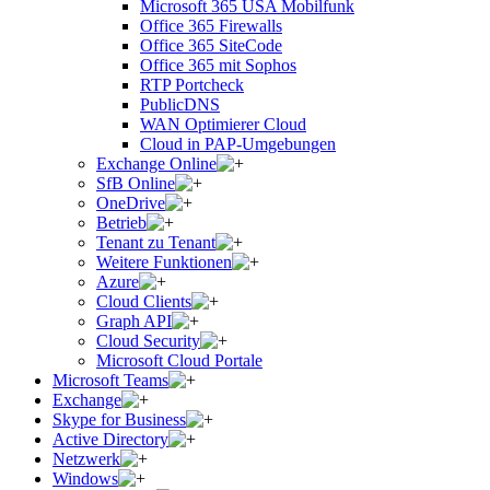
Microsoft 365 USA Mobilfunk
Office 365 Firewalls
Office 365 SiteCode
Office 365 mit Sophos
RTP Portcheck
PublicDNS
WAN Optimierer Cloud
Cloud in PAP-Umgebungen
Exchange Online
SfB Online
OneDrive
Betrieb
Tenant zu Tenant
Weitere Funktionen
Azure
Cloud Clients
Graph API
Cloud Security
Microsoft Cloud Portale
Microsoft Teams
Exchange
Skype for Business
Active Directory
Netzwerk
Windows