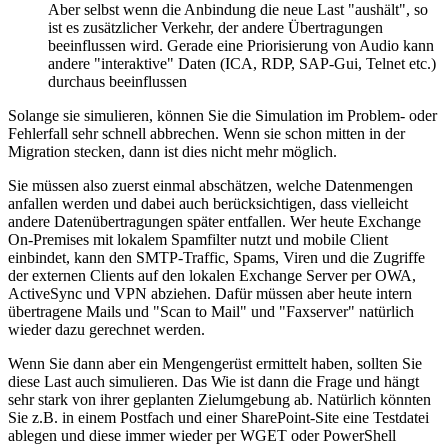
Aber selbst wenn die Anbindung die neue Last "aushält", so
ist es zusätzlicher Verkehr, der andere Übertragungen
beeinflussen wird. Gerade eine Priorisierung von Audio kann
andere "interaktive" Daten (ICA, RDP, SAP-Gui, Telnet etc.)
durchaus beeinflussen
Solange sie simulieren, können Sie die Simulation im Problem- oder
Fehlerfall sehr schnell abbrechen. Wenn sie schon mitten in der
Migration stecken, dann ist dies nicht mehr möglich.
Sie müssen also zuerst einmal abschätzen, welche Datenmengen
anfallen werden und dabei auch berücksichtigen, dass vielleicht
andere Datenübertragungen später entfallen. Wer heute Exchange
On-Premises mit lokalem Spamfilter nutzt und mobile Client
einbindet, kann den SMTP-Traffic, Spams, Viren und die Zugriffe
der externen Clients auf den lokalen Exchange Server per OWA,
ActiveSync und VPN abziehen. Dafür müssen aber heute intern
übertragene Mails und "Scan to Mail" und "Faxserver" natürlich
wieder dazu gerechnet werden.
Wenn Sie dann aber ein Mengengerüst ermittelt haben, sollten Sie
diese Last auch simulieren. Das Wie ist dann die Frage und hängt
sehr stark von ihrer geplanten Zielumgebung ab. Natürlich könnten
Sie z.B. in einem Postfach und einer SharePoint-Site eine Testdatei
ablegen und diese immer wieder per WGET oder PowerShell