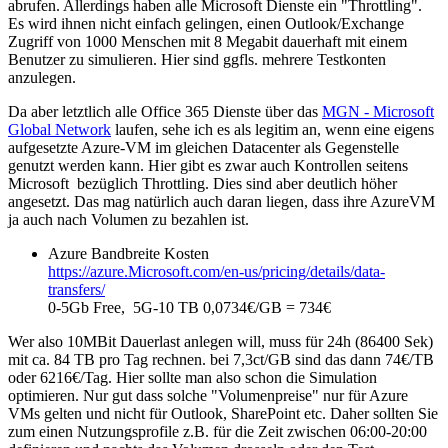
abrufen. Allerdings haben alle Microsoft Dienste ein "Throttling".
Es wird ihnen nicht einfach gelingen, einen Outlook/Exchange
Zugriff von 1000 Menschen mit 8 Megabit dauerhaft mit einem
Benutzer zu simulieren. Hier sind ggfls. mehrere Testkonten
anzulegen.
Da aber letztlich alle Office 365 Dienste über das
MGN - Microsoft
Global Network
laufen, sehe ich es als legitim an, wenn eine eigens
aufgesetzte Azure-VM im gleichen Datacenter als Gegenstelle
genutzt werden kann. Hier gibt es zwar auch Kontrollen seitens
Microsoft bezüglich Throttling. Dies sind aber deutlich höher
angesetzt. Das mag natürlich auch daran liegen, dass ihre AzureVM
ja auch nach Volumen zu bezahlen ist.
Azure Bandbreite Kosten
https://azure.Microsoft.com/en-us/pricing/details/data-
transfers/
0-5Gb Free, 5G-10 TB 0,0734€/GB = 734€
Wer also 10MBit Dauerlast anlegen will, muss für 24h (86400 Sek)
mit ca. 84 TB pro Tag rechnen. bei 7,3ct/GB sind das dann 74€/TB
oder 6216€/Tag. Hier sollte man also schon die Simulation
optimieren. Nur gut dass solche "Volumenpreise" nur für Azure
VMs gelten und nicht für Outlook, SharePoint etc. Daher sollten Sie
zum einen Nutzungsprofile z.B. für die Zeit zwischen 06:00-20:00