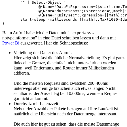
	"" | Select-Object `

		@{Name="Date";Expression={$starttime.ToUniversalTime().tostring()}},`

		@{Name="durationms";Expression={[math]::round($durationms)}}, `

		@{Name="KBit/sec";Expression={[math]::round($bytes/$durationms*10)}}

	start-sleep -milliseconds ([math]::Max(1000-$durationms,0))

}
Beim Aufruf habe ich die Daten mit " | export-csv -
notypeinformation" in eine Datei schreiben lassen und dann mit
Power Bi
ausgewertet. Hier ein Schnappschuss:
Verteilung der Dauer des Abrufs
Hier zeigt sich fast die übliche Normalverteilung. Es gibt ganz
links eine Grenze, die einfach nicht unterschritten werden
kann, weil Entfernung und Router immer Millisekunden
addieren.
Und die meisten Requests sind zwischen 200-400ms
unterwegs aber einige brauchen auch etwas länger. Nicht
sichtbar ist der Ausschlag bei 10.000ms, wenn ein Request
gar nicht ankommt.
Durchsatz mit Latenzzeit
Neben der Anzahl der Pakete bezogen auf ihre Laufzeit ist
natürlich eine Übersicht nach der Datenmenge interessant.
Die auch hier ist gut zu sehen, dass die meiste Datenmenge