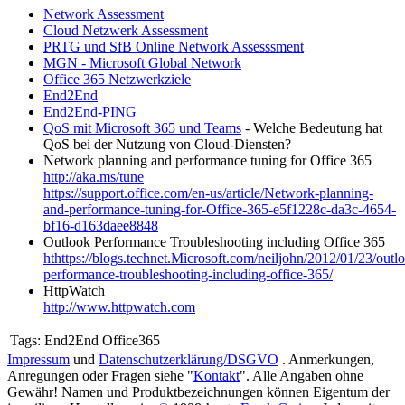
Network Assessment
Cloud Netzwerk Assessment
PRTG und SfB Online Network Assesssment
MGN - Microsoft Global Network
Office 365 Netzwerkziele
End2End
End2End-PING
QoS mit Microsoft 365 und Teams
- Welche Bedeutung hat
QoS bei der Nutzung von Cloud-Diensten?
Network planning and performance tuning for Office 365
http://aka.ms/tune
https://support.office.com/en-us/article/Network-planning-
and-performance-tuning-for-Office-365-e5f1228c-da3c-4654-
bf16-d163daee8848
Outlook Performance Troubleshooting including Office 365
hthttps://blogs.technet.Microsoft.com/neiljohn/2012/01/23/outl
performance-troubleshooting-including-office-365/
HttpWatch
http://www.httpwatch.com
Tags:
End2End Office365
Impressum
und
Datenschutzerklärung/DSGVO
. Anmerkungen,
Anregungen oder Fragen siehe "
Kontakt
". Alle Angaben ohne
Gewähr! Namen und Produktbezeichnungen können Eigentum der