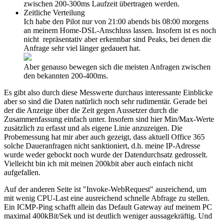
zwischen 200-300ms Laufzeit übertragen werden.
Zeitliche Verteilung
Ich habe den Pilot nur von 21:00 abends bis 08:00 morgens
an meinem Home-DSL-Anschluss lassen. Insofern ist es noch
nicht repräsentativ aber erkennbar sind Peaks, bei denen die
Anfrage sehr viel länger gedauert hat.
Aber genauso bewegen sich die meisten Anfragen zwischen
den bekannten 200-400ms.
Es gibt also durch diese Messwerte durchaus interessante Einblicke
aber so sind die Daten natürlich noch sehr rudimentär. Gerade bei
der die Anzeige über die Zeit gegen Aussetzer durch die
Zusammenfassung einfach unter. Insofern sind hier Min/Max-Werte
zusätzlich zu erfasst und als eigene Linie anzuzeigen. Die
Probemessung hat mir aber auch gezeigt, dass aktuell Office 365
solche Daueranfragen nicht sanktioniert, d.h. meine IP-Adresse
wurde weder gebockt noch wurde der Datendurchsatz gedrosselt.
Vielleicht bin ich mit meinen 200kbit aber auch einfach nicht
aufgefallen.
Auf der anderen Seite ist "Invoke-WebRequest" ausreichend, um
mit wenig CPU-Last eine ausreichend schnelle Abfrage zu stellen.
Ein ICMP-Ping schafft allein das Default Gateway auf meinem PC
maximal 400kBit/Sek und ist deutlich weniger aussagekräftig. Und