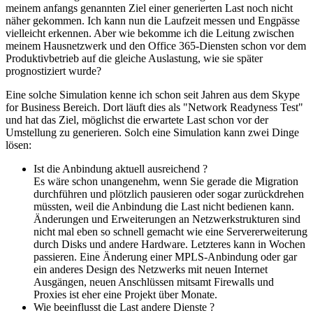
meinem anfangs genannten Ziel einer generierten Last noch nicht
näher gekommen. Ich kann nun die Laufzeit messen und Engpässe
vielleicht erkennen. Aber wie bekomme ich die Leitung zwischen
meinem Hausnetzwerk und den Office 365-Diensten schon vor dem
Produktivbetrieb auf die gleiche Auslastung, wie sie später
prognostiziert wurde?
Eine solche Simulation kenne ich schon seit Jahren aus dem Skype
for Business Bereich. Dort läuft dies als "Network Readyness Test"
und hat das Ziel, möglichst die erwartete Last schon vor der
Umstellung zu generieren. Solch eine Simulation kann zwei Dinge
lösen:
Ist die Anbindung aktuell ausreichend ?
Es wäre schon unangenehm, wenn Sie gerade die Migration
durchführen und plötzlich pausieren oder sogar zurückdrehen
müssten, weil die Anbindung die Last nicht bedienen kann.
Änderungen und Erweiterungen an Netzwerkstrukturen sind
nicht mal eben so schnell gemacht wie eine Servererweiterung
durch Disks und andere Hardware. Letzteres kann in Wochen
passieren. Eine Änderung einer MPLS-Anbindung oder gar
ein anderes Design des Netzwerks mit neuen Internet
Ausgängen, neuen Anschlüssen mitsamt Firewalls und
Proxies ist eher eine Projekt über Monate.
Wie beeinflusst die Last andere Dienste ?