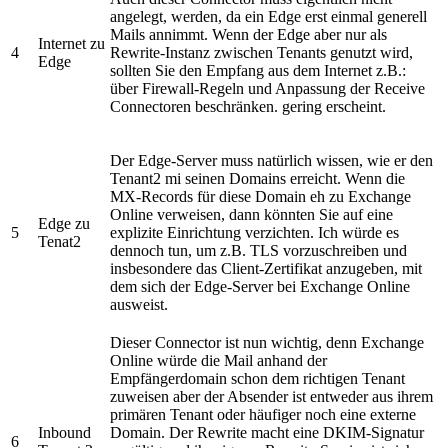
angelegt, werden, da ein Edge erst einmal generell
Mails annimmt. Wenn der Edge aber nur als
Internet zu
4
Rewrite-Instanz zwischen Tenants genutzt wird,
Edge
sollten Sie den Empfang aus dem Internet z.B.:
über Firewall-Regeln und Anpassung der Receive
Connectoren beschränken. gering erscheint.
Der Edge-Server muss natürlich wissen, wie er den
Tenant2 mi seinen Domains erreicht. Wenn die
MX-Records für diese Domain eh zu Exchange
Online verweisen, dann könnten Sie auf eine
Edge zu
5
explizite Einrichtung verzichten. Ich würde es
Tenat2
dennoch tun, um z.B. TLS vorzuschreiben und
insbesondere das Client-Zertifikat anzugeben, mit
dem sich der Edge-Server bei Exchange Online
ausweist.
Dieser Connector ist nun wichtig, denn Exchange
Online würde die Mail anhand der
Empfängerdomain schon dem richtigen Tenant
zuweisen aber der Absender ist entweder aus ihrem
primären Tenant oder häufiger noch eine externe
Inbound
Domain. Der Rewrite macht eine DKIM-Signatur
6