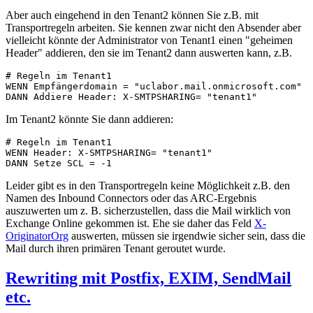
Aber auch eingehend in den Tenant2 können Sie z.B. mit
Transportregeln arbeiten. Sie kennen zwar nicht den Absender aber
vielleicht könnte der Administrator von Tenant1 einen "geheimen
Header" addieren, den sie im Tenant2 dann auswerten kann, z.B.
# Regeln im Tenant1

WENN Empfängerdomain = "uclabor.mail.onmicrosoft.com"

DANN Addiere Header: X-SMTPSHARING= "tenant1"
Im Tenant2 könnte Sie dann addieren:
# Regeln im Tenant1

WENN Header: X-SMTPSHARING= "tenant1"

DANN Setze SCL = -1
Leider gibt es in den Transportregeln keine Möglichkeit z.B. den
Namen des Inbound Connectors oder das ARC-Ergebnis
auszuwerten um z. B. sicherzustellen, dass die Mail wirklich von
Exchange Online gekommen ist. Ehe sie daher das Feld
X-
OriginatorOrg
auswerten, müssen sie irgendwie sicher sein, dass die
Mail durch ihren primären Tenant geroutet wurde.
Rewriting mit Postfix, EXIM, SendMail
etc.