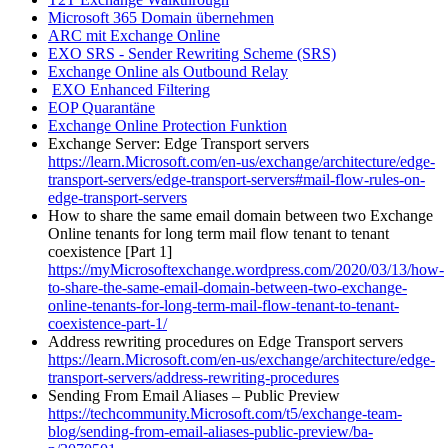
Microsoft 365 Domain übernehmen
ARC mit Exchange Online
EXO SRS - Sender Rewriting Scheme (SRS)
Exchange Online als Outbound Relay
EXO Enhanced Filtering
EOP Quarantäne
Exchange Online Protection Funktion
Exchange Server: Edge Transport servers
https://learn.Microsoft.com/en-us/exchange/architecture/edge-
transport-servers/edge-transport-servers#mail-flow-rules-on-
edge-transport-servers
How to share the same email domain between two Exchange
Online tenants for long term mail flow tenant to tenant
coexistence [Part 1]
https://myMicrosoftexchange.wordpress.com/2020/03/13/how-
to-share-the-same-email-domain-between-two-exchange-
online-tenants-for-long-term-mail-flow-tenant-to-tenant-
coexistence-part-1/
Address rewriting procedures on Edge Transport servers
https://learn.Microsoft.com/en-us/exchange/architecture/edge-
transport-servers/address-rewriting-procedures
Sending From Email Aliases – Public Preview
https://techcommunity.Microsoft.com/t5/exchange-team-
blog/sending-from-email-aliases-public-preview/ba-