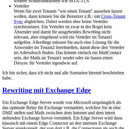
weitere Schutzfunktionen wie MTA-TLS.
Verteiler
Wenn Sie zwei Tenants "wie einen Tenant" aussehen lassen
wollen, dann können Sie die Benutzer z.B.: mit
Cross-Tenant
Sync
abgleichen. Dabei werden aber keine Verteiler
synchronisiert. Ein Verteiler ist zwar in der Regel kein
Absender und damit für ausgehendes Rewriting nicht
relevant, aber eingehend wird ein Verteiler im Tenant1
aufgelöst. Allerdings müssen Sie auch eine Lösung für die
Anwender im Tenant2 bereitstellen, damit diese den Verteiler
im Adressbuch finden. Das könnte einfach ein MailContact
sein, der Mails an Tenant1 sendet oder sie bauen einen
Dirsync für Verteiler irgendwie auf.
Ich bin sicher, dass ich nicht mal alle Szenarien hiermit beschrieben
habe.
Rewriting mit Exchange Edge
Ein Exchange Edge Server wurde von Microsoft ursprünglich als
das optimale Relay für Exchange vermarktet, welchen Sie in eine
DMZ stellen und Mails zwischen dem Internet und dem intern
stehenden Exchange Server vermittelt. Ein Edge Server wird dazu
klassisch mit einem Edge Connector an den internen Exchange
Server angekoppelt, der von dort z.B. die Connectoren als auch die