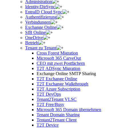
Administration
Identity/DirSync
EntraID Cloud Sync
Authentifizierung
Verbindungen
Exchange Online
SfB Online
OneDrive
Betrieb
Tenant zu Tenant
Cross Forest Migration
Microsoft 365 CarveOut
CEO mit zwei Postfächern
T2T ADSync Migration
Exchange Online SMTP Sharing
T2T Exchange Online
T2T Exchange Walkthrough
T2T Azure Subscription
T2T DevOps
Tenant2Tenant VLSC
T2T Free/Busy
Microsoft 365 Domain übernehmen
Tenant Domain Sharing
Tentant2Tenant Client
T2T Device