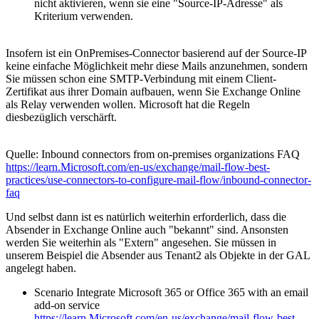
nicht aktivieren, wenn sie eine "Source-IP-Adresse" als
Kriterium verwenden.
Insofern ist ein OnPremises-Connector basierend auf der Source-IP
keine einfache Möglichkeit mehr diese Mails anzunehmen, sondern
Sie müssen schon eine SMTP-Verbindung mit einem Client-
Zertifikat aus ihrer Domain aufbauen, wenn Sie Exchange Online
als Relay verwenden wollen. Microsoft hat die Regeln
diesbezüglich verschärft.
Quelle: Inbound connectors from on-premises organizations FAQ
https://learn.Microsoft.com/en-us/exchange/mail-flow-best-
practices/use-connectors-to-configure-mail-flow/inbound-connector-
faq
Und selbst dann ist es natürlich weiterhin erforderlich, dass die
Absender in Exchange Online auch "bekannt" sind. Ansonsten
werden Sie weiterhin als "Extern" angesehen. Sie müssen in
unserem Beispiel die Absender aus Tenant2 als Objekte in der GAL
angelegt haben.
Scenario Integrate Microsoft 365 or Office 365 with an email
add-on service
https://learn.Microsoft.com/en-us/exchange/mail-flow-best-