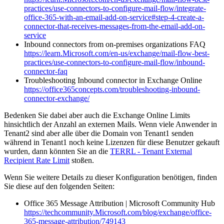
practices/use-connectors-to-configure-mail-flow/integrate-
office-365-with-an-email-add-on-service#step-4-create-a-
connector-that-receives-messages-from-the-email-add-on-
service
Inbound connectors from on-premises organizations FAQ
https://learn.Microsoft.com/en-us/exchange/mail-flow-best-
practices/use-connectors-to-configure-mail-flow/inbound-
connector-faq
Troubleshooting Inbound connector in Exchange Online
https://office365concepts.com/troubleshooting-inbound-
connector-exchange/
Bedenken Sie dabei aber auch die Exchange Online Limits
hinsichtlich der Anzahl an externen Mails. Wenn viele Anwender in
Tenant2 sind aber alle über die Domain von Tenant1 senden
während in Tenant1 noch keine Lizenzen für diese Benutzer gekauft
wurden, dann könnten Sie an die
TERRL - Tenant External
Recipient Rate Limit
stoßen.
Wenn Sie weitere Details zu dieser Konfiguration benötigen, finden
Sie diese auf den folgenden Seiten:
Office 365 Message Attribution | Microsoft Community Hub
https://techcommunity.Microsoft.com/blog/exchange/office-
365-message-attribution/749143