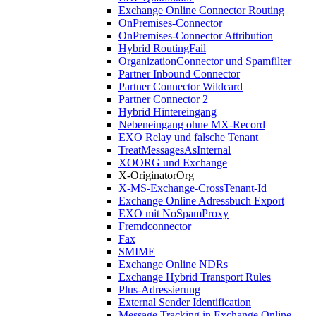
Exchange Online Connector Routing
OnPremises-Connector
OnPremises-Connector Attribution
Hybrid RoutingFail
OrganizationConnector und Spamfilter
Partner Inbound Connector
Partner Connector Wildcard
Partner Connector 2
Hybrid Hintereingang
Nebeneingang ohne MX-Record
EXO Relay und falsche Tenant
TreatMessagesAsInternal
XOORG und Exchange
X-OriginatorOrg
X-MS-Exchange-CrossTenant-Id
Exchange Online Adressbuch Export
EXO mit NoSpamProxy
Fremdconnector
Fax
SMIME
Exchange Online NDRs
Exchange Hybrid Transport Rules
Plus-Adressierung
External Sender Identification
Message Tracking in Exchange Online