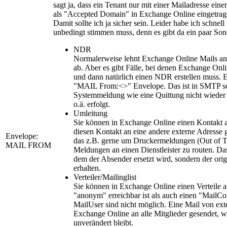
sagt ja, dass ein Tenant nur mit einer Mailadresse ein
als "Accepted Domain" in Exchange Online eingetrage
Damit sollte ich ja sicher sein. Leider habe ich schnell 
unbedingt stimmen muss, denn es gibt da ein paar Sond
NDR
Normalerweise lehnt Exchange Online Mails an
ab. Aber es gibt Fälle, bei denen Exchange On
und dann natürlich einen NDR erstellen muss. 
"MAIL From:<>" Envelope. Das ist in SMTP so s
Systemmeldung wie eine Quittung nicht wieder
o.ä. erfolgt.
Umleitung
Sie können in Exchange Online einen Kontakt a
diesen Kontakt an eine andere externe Adresse 
Envelope:
das z.B. gerne um Druckermeldungen (Out of T
MAIL FROM
Meldungen an einen Dienstleister zu routen. Das 
dem der Absender ersetzt wird, sondern der orig
erhalten.
Verteiler/Mailinglist
Sie können in Exchange Online einen Verteile 
"anonym" erreichbar ist als auch einen "MailCon
MailUser sind nicht möglich. Eine Mail von ext
Exchange Online an alle Mitglieder gesendet, 
unverändert bleibt.