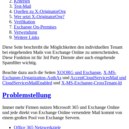
Kriterien
Test-Mail
Quellen zu X-OriginatorOrg
Wer setzt X-OriginatorOrg?
Verifikation
Exchange On-Premises
Verwendung
Weitere Links
Diese Seite beschreibt die Möglichkeiten den individuellen Tenant
bei eingehenden Mails von Exchange Online zu unterscheinden.
Diese Funktion ist für 3rd Party Dienste aber auch eingehende
Spamfilter wichtig.
Beachte dazu auch die Seiten
XOORG und Exchange
,
X-MS-
Exchange-Organization-AuthAs
und
AcceptCloudServicesMail und
CloudServicesMailEnabled
und
X-MS-Exchange-CrossTenant-Id
Problemstellung
Immer mehr Firmen nutzen Microsoft 365 und Exchange Online
und jede direkt von Exchange Online versendete Mail kommt von
einem großen Pool von Exchange Servern.
Office 365 Netzwerkziele