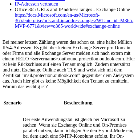
IP-Adressen vertrauen
Office 365 URLs and IP address ranges - Exchange Online
https://docs.Microsoft.com/en-us/Microsoft-
365/enterprise/urls-and-ip-address-ranges?WT.mc_id=M365-
MVP-6771&view=o365-worldwide#exchange-online
Bei meiner letzten Zählung waren das schon ca. eine halbe Million
IPv4-Adressen. Es gibt aber keinen Exchange Server pro Domain
oder Firma und alle Exchange Server melden sich nach extern mit
einem HELO <servername>.outbound.protection.outlook.com. Hier
ist kein Rückschluss auf einen Tenant möglich. Zudem unterstützt
und nutzt Exchange Online auch TLS und weist sich mit dem
Zertifikat "mail.protection.outlook.com" gegenüber dem Zielsystem
aus. Auch hier gibt es keine Möglichkeit den Tenant zu ermitteln.
Warum das wichtig ist?
Szenario
Beschreibung
Der erste Anwendungsfall ist gleich bei Microsoft zu
suchen. Wenn sie Exchange Online und On-Premises
parallel nutzen, dann richtigen Sie den Hybrid-Mode ein,
bei dem auch eine SMTP-Kopplung erfolgt. Ihr On-