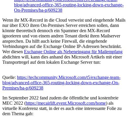
blog/advanced-office-365-routing-locking-down-exchange-
On-Premises/ba-p/609238
Wenn ihr MX-Record in die Cloud verweist und eingehende Mails
nur über EXO ihren On-Premises Server erreichen sollen, dann
könnte theoretisch dennoch ein Spammer den MX-Record
ignorieren und von einem andren Tenant direkt ihren Mailserver
ansprechen. Da hilft auch keine Firewall, die eingehende
Verbindungen auf die Exchange Online IP-Adressen beschränkt.
Wer diesen
Exchange Online als Nebeneingang für Mailempfang
abdichten will, kann dies anhand des Microsoft Artikels mit einer
Transportregel auf dem lokalen Exchange Server tun:
Quelle:
https://techcommunity.Microsoft.com/t5/exchange-team-
blog/advanced-office-365-routing-locking-down-exchange-On-
Premises/ba-p/609238
Im September 2022 fand zudem die öffentliche und kostenfreie
MEC 2022 (
https://mecairlift.event.Microsoft.com/home
) als
virtuelle Konferenz statt, in der es auch eine interessante Folie zu
dem Thema gab: