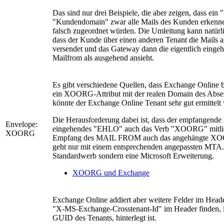
Das sind nur drei Beispiele, die aber zeigen, dass 
"Kundendomain" zwar alle Mails des Kunden erkenne
falsch zugeordnet würden. Die Umleitung kann natürl
dass der Kunde über einen anderen Tenant die Mails 
versendet und das Gateway dann die eigentlich einge
Mailfrom als ausgehend ansieht.
Es gibt verschiedene Quellen, dass Exchange Onlin
ein XOORG-Attribut mit der realen Domain des Absend
könnte der Exchange Online Tenant sehr gut ermittelt
Die Herausforderung dabei ist, dass der empfangende 
Envelope:
eingehendes "EHLO" auch das Verb "XOORG" mitli
XOORG
Empfang des MAIL FROM auch das angehängte XOO
geht nur mit einem entsprechenden angepassten MTA
Standardwerb sondern eine Microsoft Erweiterung.
XOORG und Exchange
Exchange Online addiert aber weitere Felder im Head
"X-MS-Exchange-Crosstenant-Id" im Header finden, i
GUID des Tenants, hinterlegt ist.