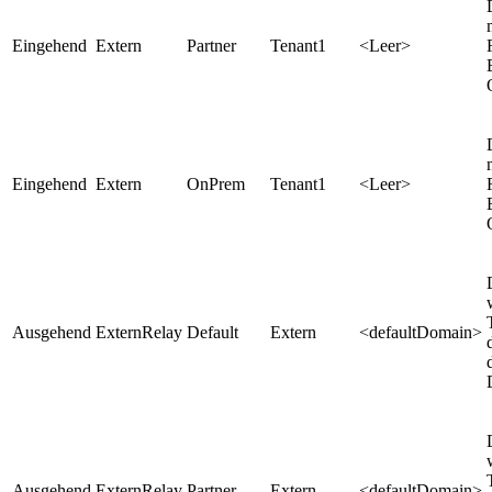
Eingehend
Extern
Partner
Tenant1
<Leer>
Eingehend
Extern
OnPrem
Tenant1
<Leer>
Ausgehend
ExternRelay
Default
Extern
<defaultDomain>
Ausgehend
ExternRelay
Partner
Extern
<defaultDomain>