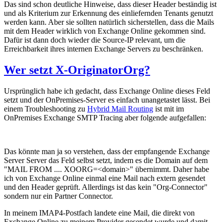
Das sind schon deutliche Hinweise, dass dieser Header beständig ist
und als Kriterium zur Erkennung des einliefernden Tenants genutzt
werden kann. Aber sie sollten natürlich sicherstellen, dass die Mails
mit dem Header wirklich von Exchange Online gekommen sind.
Dafür ist dann doch wieder die Source-IP relevant, um die
Erreichbarkeit ihres internen Exchange Servers zu beschränken.
Wer setzt X-OriginatorOrg?
Ursprünglich habe ich gedacht, dass Exchange Online dieses Feld
setzt und der OnPremises-Server es einfach unangetastet lässt. Bei
einem Troubleshooting zu
Hybrid Mail Routing
ist mit im
OnPremises Exchange SMTP Tracing aber folgende aufgefallen:
Das könnte man ja so verstehen, dass der empfangende Exchange
Server Server das Feld selbst setzt, indem es die Domain auf dem
"MAIL FROM .... XOORG=<domain>" übernimmt. Daher habe
ich von Exchange Online einmal eine Mail nach extern gesendet
und den Header geprüft. Allerdings ist das kein "Org-Connector"
sondern nur ein Partner Connector.
In meinem IMAP4-Postfach landete eine Mail, die direkt von
Exchange Online zu meinem Provider gesendet wurde und damit