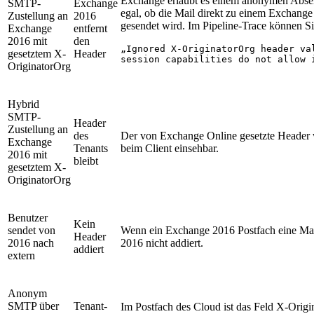
Exchange erlaubt es einem anonymen Absend
SMTP-
Exchange
egal, ob die Mail direkt zu einem Exchang
Zustellung an
2016
gesendet wird. Im Pipeline-Trace können Si
Exchange
entfernt
2016 mit
den
„Ignored X-OriginatorOrg header va
gesetztem X-
Header
session capabilities do not allow 
OriginatorOrg
Hybrid
SMTP-
Header
Zustellung an
des
Der von Exchange Online gesetzte Header
Exchange
Tenants
beim Client einsehbar.
2016 mit
bleibt
gesetztem X-
OriginatorOrg
Benutzer
Kein
sendet von
Wenn ein Exchange 2016 Postfach eine Mai
Header
2016 nach
2016 nicht addiert.
addiert
extern
Anonym
SMTP über
Tenant-
Im Postfach des Cloud ist das Feld X-Origi