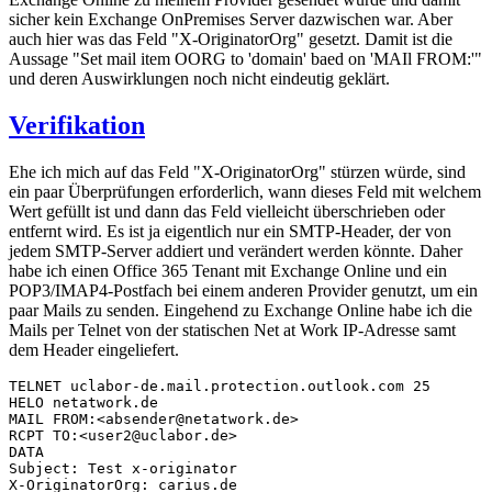
sicher kein Exchange OnPremises Server dazwischen war. Aber
auch hier was das Feld "X-OriginatorOrg" gesetzt. Damit ist die
Aussage "Set mail item OORG to 'domain' baed on 'MAIl FROM:'"
und deren Auswirklungen noch nicht eindeutig geklärt.
Verifikation
Ehe ich mich auf das Feld "X-OriginatorOrg" stürzen würde, sind
ein paar Überprüfungen erforderlich, wann dieses Feld mit welchem
Wert gefüllt ist und dann das Feld vielleicht überschrieben oder
entfernt wird. Es ist ja eigentlich nur ein SMTP-Header, der von
jedem SMTP-Server addiert und verändert werden könnte. Daher
habe ich einen Office 365 Tenant mit Exchange Online und ein
POP3/IMAP4-Postfach bei einem anderen Provider genutzt, um ein
paar Mails zu senden. Eingehend zu Exchange Online habe ich die
Mails per Telnet von der statischen Net at Work IP-Adresse samt
dem Header eingeliefert.
TELNET uclabor-de.mail.protection.outlook.com 25

HELO netatwork.de

MAIL FROM:<absender@netatwork.de>

RCPT TO:<user2@uclabor.de>

DATA

Subject: Test x-originator

X-OriginatorOrg: carius.de
