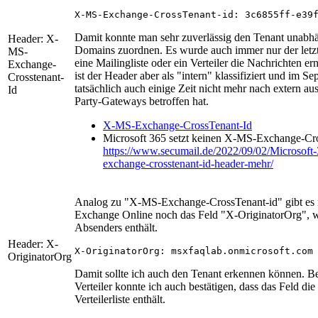
X-MS-Exchange-CrossTenant-id: 3c6855ff-e39
Damit konnte man sehr zuverlässig den Tenant unab
Header: X-
Domains zuordnen. Es wurde auch immer nur der letzt
MS-
eine Mailingliste oder ein Verteiler die Nachrichten e
Exchange-
ist der Header aber als "intern" klassifiziert und im 
Crosstenant-
tatsächlich auch einige Zeit nicht mehr nach extern aus
Id
Party-Gateways betroffen hat.
X-MS-Exchange-CrossTenant-Id
Microsoft 365 setzt keinen X-MS-Exchange-Cr
https://www.secumail.de/2022/09/02/Microsoft-
exchange-crosstenant-id-header-mehr/
Analog zu "X-MS-Exchange-CrossTenant-id" gibt es 
Exchange Online noch das Feld "X-OriginatorOrg", 
Absenders enthält.
Header: X-
X-OriginatorOrg: msxfaqlab.onmicrosoft.com
OriginatorOrg
Damit sollte ich auch den Tenant erkennen können. B
Verteiler konnte ich auch bestätigen, dass das Feld di
Verteilerliste enthält.