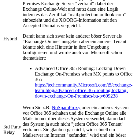
Premises Exchange Server "vertraut" dabei der
Exchange Online-Welt und nutzt dazu eine Logik,
indem es das Zertifikat "mail.protection.outlook.com"
einbezieht und die XOORG-Information mit den
Accepted Domains vergleicht.
Damit kann sich zwar kein anderer böser Server als
Hybrid
"Exchange Online" ausgeben aber ein anderer Tenant
könnte sich eine Hintertür in ihre Umgebung
konfigurieren und wurde auch von Microsoft schon
thematisiert:
Advanced Office 365 Routing: Locking Down
Exchange On-Premises when MX points to Office
365
https://techcommunity.Microsoft.com/t5/exchange-
team-blog/advanced-office-365-routing-locking-
down-exchange-On-Premises/ba-p/609238
Wenn Sie z.B.
NoSpamProxy
oder ein anderes System
vor Office 365 schalten und die Exchange Online alle
Mails immer über dieses System versendet, dann darf
das System ja auch nicht "jedem Office 365 Tenant"
3rd Party
vertrauen. Sie glauben gar nicht, wie schnell ein
Relay
Mailserver im Internet "gefunden" wird und ein böser