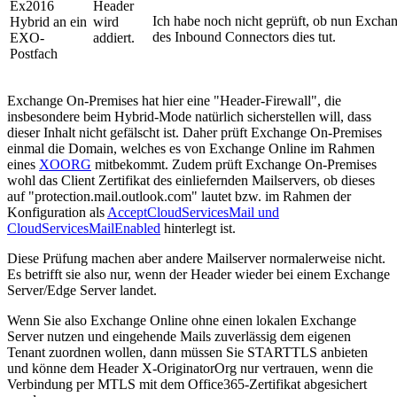
Ex2016
Header
Ich habe noch nicht geprüft, ob nun Exch
Hybrid an ein
wird
des Inbound Connectors dies tut.
EXO-
addiert.
Postfach
Exchange On-Premises hat hier eine "Header-Firewall", die
insbesondere beim Hybrid-Mode natürlich sicherstellen will, dass
dieser Inhalt nicht gefälscht ist. Daher prüft Exchange On-Premises
einmal die Domain, welches es von Exchange Online im Rahmen
eines
XOORG
mitbekommt. Zudem prüft Exchange On-Premises
wohl das Client Zertifikat des einliefernden Mailservers, ob dieses
auf "protection.mail.outlook.com" lautet bzw. im Rahmen der
Konfiguration als
AcceptCloudServicesMail und
CloudServicesMailEnabled
hinterlegt ist.
Diese Prüfung machen aber andere Mailserver normalerweise nicht.
Es betrifft sie also nur, wenn der Header wieder bei einem Exchange
Server/Edge Server landet.
Wenn Sie also Exchange Online ohne einen lokalen Exchange
Server nutzen und eingehende Mails zuverlässig dem eigenen
Tenant zuordnen wollen, dann müssen Sie STARTTLS anbieten
und könne dem Header X-OriginatorOrg nur vertrauen, wenn die
Verbindung per MTLS mit dem Office365-Zertifikat abgesichert