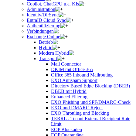
Copilot, ChatGPU u.a. KIs
Administration
Identity/DirSync
EntraID Cloud Sync
Authentifizierung
Verbindungen
Exchange Online
Betrieb
Hybrid
Modern Hybrid
Transport
Mail Connector
DKIM mit Office 365
Office 365 Inbound Mailrouting
EXO Antispam-Support
Directory Based Edge Blocking (DBEB)
DBEB mit Hybrid
Enhanced Filtering
EXO Phishing und SPF/DMARC-Check
EXO und DMARC Reject
EXO Throttling und Blocking
TERRL - Tenant External Recipient Rate
Limit
EOP Blockaden
EOP Quarantäne