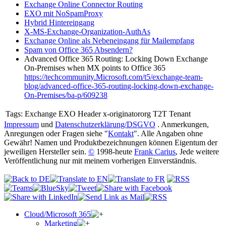
Exchange Online Connector Routing
EXO mit NoSpamProxy
Hybrid Hintereingang
X-MS-Exchange-Organization-AuthAs
Exchange Online als Nebeneingang für Mailempfang
Spam von Office 365 Absendern?
Advanced Office 365 Routing: Locking Down Exchange
On-Premises when MX points to Office 365
https://techcommunity.Microsoft.com/t5/exchange-team-
blog/advanced-office-365-routing-locking-down-exchange-
On-Premises/ba-p/609238
Tags:
Exchange EXO Header x-originatororg T2T Tenant
Impressum
und
Datenschutzerklärung/DSGVO
. Anmerkungen,
Anregungen oder Fragen siehe "
Kontakt
". Alle Angaben ohne
Gewähr! Namen und Produktbezeichnungen können Eigentum der
jeweiligen Hersteller sein.
©
1998-heute
Frank Carius
, Jede weitere
Veröffentlichung nur mit meinem vorherigen Einverständnis.
Cloud/Microsoft 365
Marketing