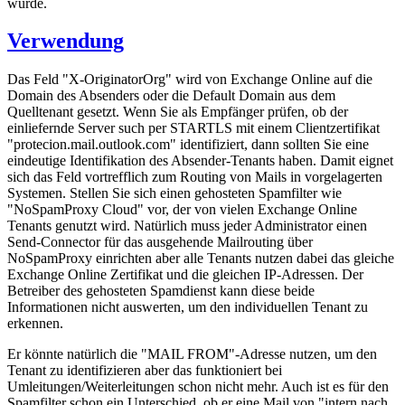
wurde.
Verwendung
Das Feld "X-OriginatorOrg" wird von Exchange Online auf die
Domain des Absenders oder die Default Domain aus dem
Quelltenant gesetzt. Wenn Sie als Empfänger prüfen, ob der
einliefernde Server such per STARTLS mit einem Clientzertifikat
"protecion.mail.outlook.com" identifiziert, dann sollten Sie eine
eindeutige Identifikation des Absender-Tenants haben. Damit eignet
sich das Feld vortrefflich zum Routing von Mails in vorgelagerten
Systemen. Stellen Sie sich einen gehosteten Spamfilter wie
"NoSpamProxy Cloud" vor, der von vielen Exchange Online
Tenants genutzt wird. Natürlich muss jeder Administrator einen
Send-Connector für das ausgehende Mailrouting über
NoSpamProxy einrichten aber alle Tenants nutzen dabei das gleiche
Exchange Online Zertifikat und die gleichen IP-Adressen. Der
Betreiber des gehosteten Spamdienst kann diese beide
Informationen nicht auswerten, um den individuellen Tenant zu
erkennen.
Er könnte natürlich die "MAIL FROM"-Adresse nutzen, um den
Tenant zu identifizieren aber das funktioniert bei
Umleitungen/Weiterleitungen schon nicht mehr. Auch ist es für den
Spamfilter schon ein Unterschied, ob er eine Mail von "intern nach