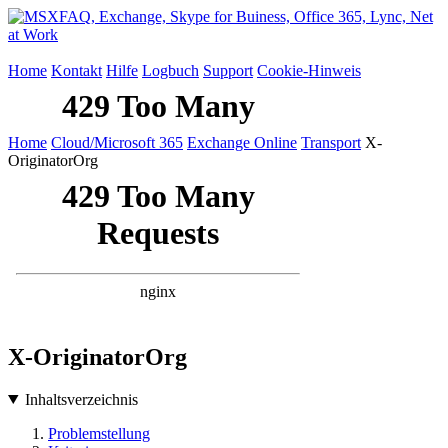
Home
Kontakt
Hilfe
Logbuch
Support
Cookie-Hinweis
Home
Cloud/Microsoft 365
Exchange Online
Transport
X-
OriginatorOrg
X-OriginatorOrg
Inhaltsverzeichnis
Problemstellung