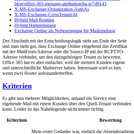
blog/office-365-message-attribution/ba-p/749143
X-MS-Exchange-Organization-AuthAs
X-MS-Exchange-CrossTenant-Id
Hybrid Mail Routing
Hybrid Hintereingang
Exchange Online als Nebeneingang für Mailempfang
Der Abschnitt mit der Entscheidungslogik steht am Ende der Seite
und man sieht gut, dass Exchange Online eingehend das Zertifikat
mit der MailFrom-Adresse oder die Source-IP mit der RCPTTO-
Adresse verbindet, um den dazugehörigen Tenant zu bewerten.
Office 365 hat es aber einfacher, weil die meisten Kunden eigene
und unterschiedliche Mailserver haben. Interessant wird es hier,
wenn zwei Hoster aufeinandertreffen.
Kriterien
Es gibt nun mehrere Möglichkeiten, anhand ein Service eine
eigehende Mail mit einem Kunden über den Quell-Tenant verbinden
kann. Leider ist das Naheliegende nicht immer richtig.
Kriterium
Bewertung
Mein erster Gedanke war, einfach die Absenderadress