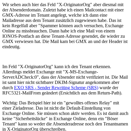
Wir sehen auch hier das Feld "X-OriginatorOrg" aber diesmal mit
der Absenderdomain. Zuletzt habe ich einen Mailcontact mit einer
GMX-Adresse im Tenant angelegt, welche ich dann eine
Mailadresse aus dem Tenant zusätzlich zugewiesen habe. Das ist
kein Regelfall aber "Spammer können auch versuchen, Exchange
Online zu missbrauchen. Dann habe ich eine Mail von einem
IONOS-Postfach an diese Tenant-Adresse gesendet, die wieder zu
GMX verwiesen hat. Die Mail kam bei GMX an und der Header ist
eindeutig.
Im Feld "X-OriginatorOrg" kann ich den Tenant erkennen.
Allerdings meldet Exchange mit "X-MS-Exchange-
ServerADCheck:0", dass der Absender nicht verifiziert ist. Die Mail
ist samt hier nicht sichtbarer DKIM-Signatur angekommen aber
durch
EXO SRS - Sender Rewriting Scheme (SRS)
wurde der
RFC5321-MailFrom geändert (Ersichtlich aus dem Return-Path).
Wichtig: Das Beispiel hier ist ein "gewolltes offenes Relay" mit
einer Zieladresse. Das ist nicht die Default-Einstellung von
Exchange Online. Sie müssen schon aktiv werden. Es ist damit auch
keine "Sicherheitslücke" in Exchange Online, denn ein "Böser
Tenant" kann so weder die Absenderadresse noch den Tenantnamen
in X-OriginatorOrg überschreiben.