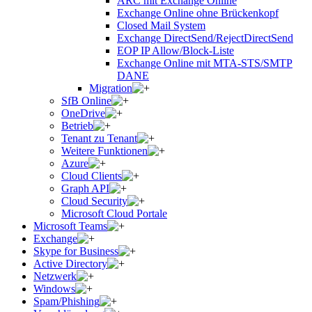
ARC mit Exchange Online
Exchange Online ohne Brückenkopf
Closed Mail System
Exchange DirectSend/RejectDirectSend
EOP IP Allow/Block-Liste
Exchange Online mit MTA-STS/SMTP
DANE
Migration
SfB Online
OneDrive
Betrieb
Tenant zu Tenant
Weitere Funktionen
Azure
Cloud Clients
Graph API
Cloud Security
Microsoft Cloud Portale
Microsoft Teams
Exchange
Skype for Business
Active Directory
Netzwerk
Windows
Spam/Phishing